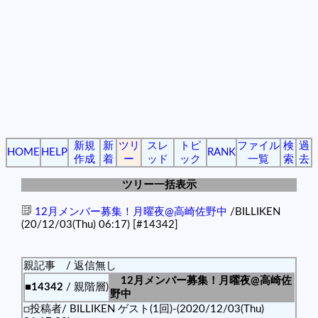
新規
新
ツリ
スレ
トピ
ファイル
検
過
HOME
HELP
RANK
作成
着
ー
ッド
ック
一覧
索
去
ツリー一括表示
12月メンバー募集！月曜夜@高崎佐野中
/BILLIKEN
(20/12/03(Thu) 06:17)
[#14342]
親記事 / 返信無し
12月メンバー募集！月曜夜@高崎佐
■14342
/ 親階層)
野中
□投稿者/ BILLIKEN ゲスト(1回)-(2020/12/03(Thu)