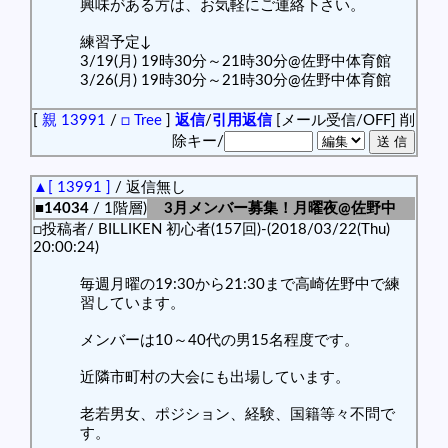
興味がある方は、お気軽にご連絡下さい。
練習予定↓
3/19(月) 19時30分～21時30分@佐野中体育館
3/26(月) 19時30分～21時30分@佐野中体育館
[
親 13991
/
□ Tree
]
返信
/
引用返信
[メール受信/OFF]
削
除キー/
▲[ 13991 ]
/ 返信無し
■14034
/ 1階層)
3月メンバー募集！月曜夜@佐野中
□投稿者/ BILLIKEN 初心者(157回)-(2018/03/22(Thu)
20:00:24)
毎週月曜の19:30から21:30まで高崎佐野中で練
習しています。
メンバーは10～40代の男15名程度です。
近隣市町村の大会にも出場しています。
老若男女、ポジション、経験、国籍等々不問で
す。