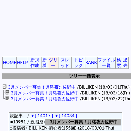
新規
新
ツリ
スレ
トピ
ファイル
検
過
HOME
HELP
RANK
作成
着
ー
ッド
ック
一覧
索
去
ツリー一括表示
3月メンバー募集！月曜夜@佐野中
/BILLIKEN (18/03/01(Thu)
├
3月メンバー募集！月曜夜@佐野中
/BILLIKEN (18/03/16(Fri)
└
3月メンバー募集！月曜夜@佐野中
/BILLIKEN (18/03/22(Thu
親記事 /
▼[ 14017 ]
▼[ 14034 ]
■13991
/ 親階層)
3月メンバー募集！月曜夜@佐野中
□投稿者/ BILLIKEN 初心者(155回)-(2018/03/01(Thu)