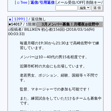
[
□ Tree
]
返信
/
引用返信
[メール受信/OFF]
削除キー/
▲[ 13991 ]
/ 返信無し
■14017
/ 1階層)
3月メンバー募集！月曜夜@佐野中
□投稿者/ BILLIKEN 初心者(156回)-(2018/03/16(Fri)
00:03:33)
毎週月曜の19:30から21:30まで高崎佐野中で練
習しています。
メンバーは10～40代の男15名程度です。
近隣市町村の大会にも出場しています。
老若男女、ポジション、経験、国籍等々不問で
す。
監督、マネージャーでの参加も可能です！
また、練習試合をしていただけるチームも募集中
です。