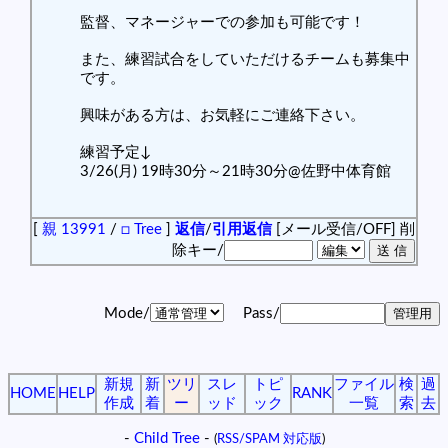
監督、マネージャーでの参加も可能です！
また、練習試合をしていただけるチームも募集中
です。
興味がある方は、お気軽にご連絡下さい。
練習予定↓
3/26(月) 19時30分～21時30分@佐野中体育館
[
親 13991
/
□ Tree
]
返信
/
引用返信
[メール受信/OFF]
削
除キー/
Mode/
Pass/
新規
新
ツリ
スレ
トピ
ファイル
検
過
HOME
HELP
RANK
作成
着
ー
ッド
ック
一覧
索
去
-
Child Tree
-
(
RSS/SPAM 対応版
)