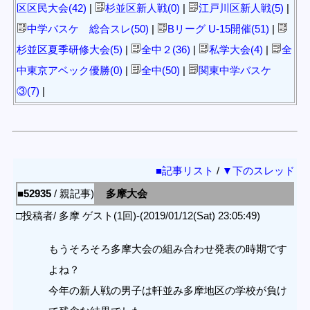
区区民大会(42)
|
杉並区新人戦(0)
|
江戸川区新人戦(5)
|
中学バスケ 総合スレ(50)
|
Bリーグ U-15開催(51)
|
杉並区夏季研修大会(5)
|
全中２(36)
|
私学大会(4)
|
全
中東京アベック優勝(0)
|
全中(50)
|
関東中学バスケ
③(7)
|
■記事リスト
/
▼下のスレッド
■52935
/ 親記事)
多摩大会
□投稿者/ 多摩 ゲスト(1回)-(2019/01/12(Sat) 23:05:49)
もうそろそろ多摩大会の組み合わせ発表の時期です
よね？
今年の新人戦の男子は軒並み多摩地区の学校が負け