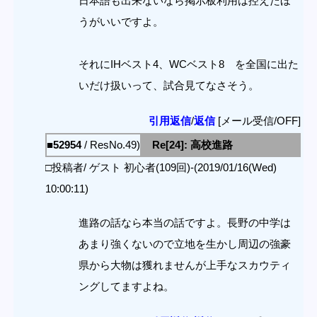
日本語も出来ないなら掲示板利用は控えたほ
うがいいですよ。
それにIHベスト4、WCベスト8 を全国に出た
いだけ扱いって、試合見てなさそう。
引用返信
/
返信
[メール受信/OFF]
■52954
/ ResNo.49)
Re[24]: 高校進路
□投稿者/ ゲスト 初心者(109回)-(2019/01/16(Wed)
10:00:11)
進路の話なら本当の話ですよ。長野の中学は
あまり強くないので立地を生かし周辺の強豪
県から大物は獲れませんが上手なスカウティ
ングしてますよね。