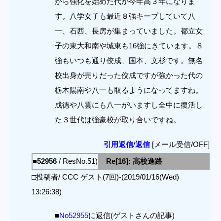
から強化を始めた代が今年高３年になりま
す。八学女子も最近８強キープしていて八
一、石西、長房が集まっていました。都立女
子の東大和南や城東も16強にきています。８
強もいつも通り佼成、国本、文杉です。無名
校出身が売りだった佼成ですが強かった代の
栃木陽南や八一も取るようになってますね。
成徳や八雲にも八一がいますし全中に復活し
た３世代は強豪校が取り合いですね。
引用返信
/
返信
[メール受信/OFF]
■52956
/ ResNo.51)
Re[16]: 高校進路
□投稿者/ CCC ゲスト(7回)-(2019/01/16(Wed)
13:26:38)
■
No52955
に返信(ゲストさんの記事)