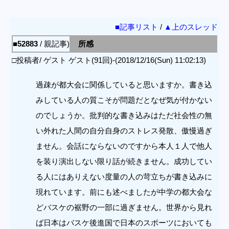
■記事リスト
/
▲上のスレッド
■52883
/ 親記事)
所感
□投稿者/ ゲスト ゲスト(91回)-(2018/12/16(Sun) 11:02:13)
過疎が都大会に関係していると思いますか。書き込
みしている人の質こそが問題だとなぜ気が付かない
のでしょうか。批判的な書き込みはただ社会性の無
い外れた人間の自分自身のストレス発散、傲慢過ぎ
ません。会話にならないのですから本人１人で他人
を装り演出しない限り話が続きません。成功してい
る人にはありえない度量の人の苛立ちが書き込みに
現れています。前にも述べましたが中学の都大会な
どバスケの裾野の一部に過ぎません。世界から見れ
ば日本はバスケ後進国で日本のスポーツにおいても