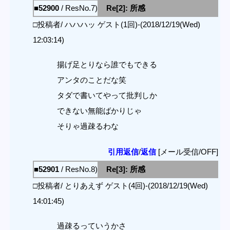
■52900
/ ResNo.7)
Re[2]: 所感
□投稿者/ ハハハッ ゲスト(1回)-(2018/12/19(Wed)
12:03:14)
揚げ足とりなら誰でもできる
アンタのことだな笑
タダで書いてやって批判しか
できない無能ばかりじゃ
そりゃ過疎るわな
引用返信
/
返信
[メール受信/OFF]
■52901
/ ResNo.8)
Re[3]: 所感
□投稿者/ とりあえず ゲスト(4回)-(2018/12/19(Wed)
14:01:45)
過疎るっていうかさ