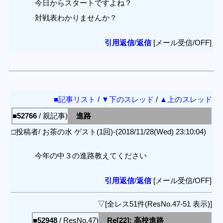
今日からスタートですよね？
対戦表わかりませんか？
引用返信
/
返信
[メール受信/OFF]
■記事リスト
/
▼下のスレッド
/
▲上のスレッド
■52766
/ 親記事)
進路
□投稿者/ お茶の水 ゲスト(1回)-(2018/11/28(Wed) 23:10:04)
今年の中３の進路教えてください
引用返信
/
返信
[メール受信/OFF]
▽[全レス51件(ResNo.47-51 表示)]
■52948
/ ResNo.47)
Re[22]: 高校進路