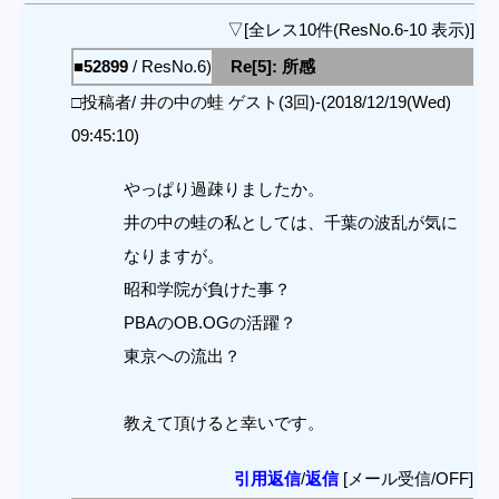
▽[全レス10件(ResNo.6-10 表示)]
■52899
/ ResNo.6)
Re[5]: 所感
□投稿者/ 井の中の蛙 ゲスト(3回)-(2018/12/19(Wed)
09:45:10)
やっぱり過疎りましたか。
井の中の蛙の私としては、千葉の波乱が気に
なりますが。
昭和学院が負けた事？
PBAのOB.OGの活躍？
東京への流出？
教えて頂けると幸いです。
引用返信
/
返信
[メール受信/OFF]