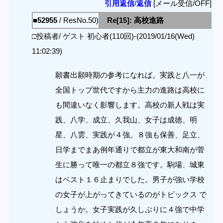
引用返信
/
返信
[メール受信/OFF]
■52955
/ ResNo.50)
Re[15]: 高校進路
□投稿者/ ゲスト 初心者(110回)-(2019/01/16(Wed)
11:02:39)
願書出願時期の参考になれば。実践と八一が
全国トップ世代ですから主力の進路は高校に
も間違いなく影響します。高校の新人戦は実
践、八学、成立、久我山、女子は成徳、明
星、八雲、実践が４強。８強も保善、足立、
日学までまあ例年通りで都立が東大和南が菅
生に勝って唯一の都立８強です。駒場、城東
はベスト１６止まりでした。男子が強い学校
の女子が上がってきているのがトピックス で
しょうか。女子実践が久しぶりに４強で中学