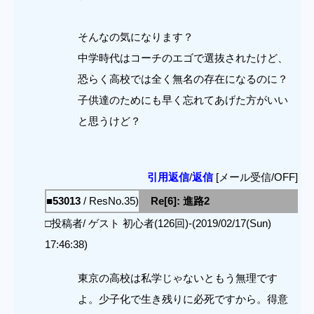
そんなの気になります？
中学時代はコーチのエゴで選抜されたけど、
恐らく高校では全く無名の存在になるのに？
子供達のためにも早く忘れてあげた方がいい
と思うけど？
引用返信
/
返信
[メール受信/OFF]
■53013
/ ResNo.35)
Re[6]: 進路2
□投稿者/ ゲスト 初心者(126回)-(2019/02/17(Sun)
17:46:38)
東京の高校は私学じゃないともう無理です
よ。少子化で生き残りに必死ですから。得意