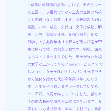
> 願書出願時期の参考になれば。実践と八一
が全国トップ世代ですから主力の進路は高校
にも間違いなく影響します。高校の新人戦は
実践、八学、成立、久我山、女子は成徳、明
星、八雲、実践が４強。８強も保善、足立、
日学までまあ例年通りで都立が東大和南が菅
生に勝って唯一の都立８強です。駒場、城東
はベスト１６止まりでした。男子が強い学校
の女子が上がってきているのがトピックス で
しょうか。女子実践が久しぶりに４強で中学
から強化を始めた代が今年高３年になりま
す。八学女子も最近８強キープしていて八
一、石西、長房が集まっていました。都立女
子の東大和南や城東も16強にきています。８
強もいつも通り佼成、国本、文杉です。無名