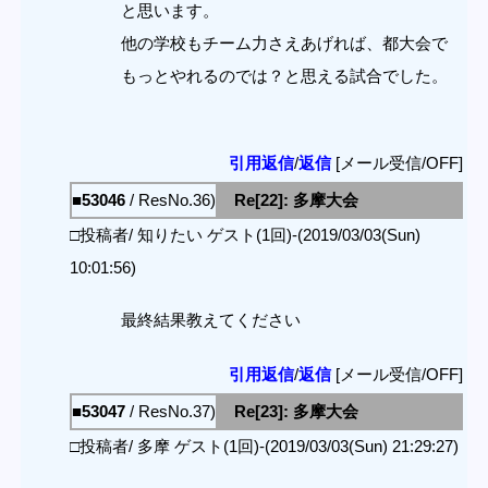
と思います。
他の学校もチーム力さえあげれば、都大会で
もっとやれるのでは？と思える試合でした。
引用返信
/
返信
[メール受信/OFF]
■53046
/ ResNo.36)
Re[22]: 多摩大会
□投稿者/ 知りたい ゲスト(1回)-(2019/03/03(Sun)
10:01:56)
最終結果教えてください
引用返信
/
返信
[メール受信/OFF]
■53047
/ ResNo.37)
Re[23]: 多摩大会
□投稿者/ 多摩 ゲスト(1回)-(2019/03/03(Sun) 21:29:27)