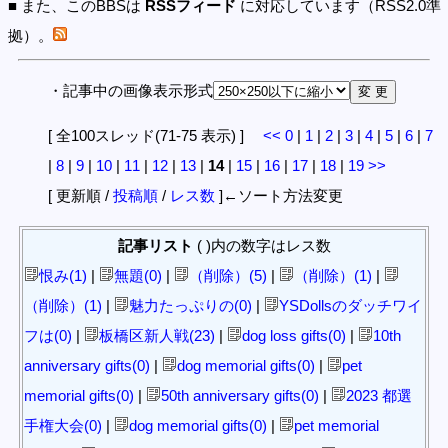
■ また、このBBSは
RSSフィード
に対応しています（RSS2.0準
拠）。
・記事中の画像表示形式
[ 全100スレッド(71-75 表示) ]
<<
0
|
1
|
2
|
3
|
4
|
5
|
6
|
7
|
8
|
9
|
10
|
11
|
12
|
13
|
14
|
15
|
16
|
17
|
18
|
19
>>
[ 更新順 /
投稿順
/
レス数
]←ソート方法変更
記事リスト
( )内の数字はレス数
恨み(1)
|
無題(0)
|
（削除）(5)
|
（削除）(1)
|
（削除）(1)
|
魅力たっぷりの(0)
|
YSDollsのダッチワイ
フは(0)
|
板橋区新人戦(23)
|
dog loss gifts(0)
|
10th
anniversary gifts(0)
|
dog memorial gifts(0)
|
pet
memorial gifts(0)
|
50th anniversary gifts(0)
|
2023 都選
手権大会(0)
|
dog memorial gifts(0)
|
pet memorial