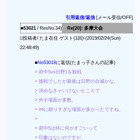
引用返信
/
返信
[メール受信/OFF]
■53021
/ ResNo.34)
Re[20]: 多摩大会
□投稿者/ たま在住 ゲスト(1回)-(2019/02/24(Sun)
22:48:49)
■
No53018
に返信(たまっ子さんの記事)
> 府中5vs日野1を観戦
> 接戦でしたが最後は日野の自滅かな。
> 決めなきゃいけないところで
> 外す場面が多数。
> #4に頼りすぎな場面が多かったですね。
>
> 府中5は特に何がすごいって
> 印象はないのですが、