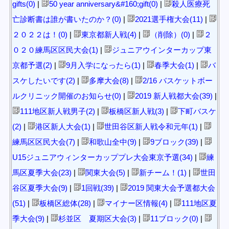
gifts(0)
|
50 year anniversary&#160;gift(0)
|
殺人医療死
亡診断書は誰が書いたのか？(0)
|
2021選手権大会(11)
|
２０２２は！(0)
|
東京都新人戦(4)
|
（削除）(0)
|
２
０２０練馬区区民大会(1)
|
ジュニアウインターカップ東
京都予選(2)
|
9月入学になったら(1)
|
春季大会(1)
|
バ
スケしたいです(2)
|
多摩大会(8)
|
2/16 バスケットボー
ルクリニック開催のお知らせ(0)
|
2019 新人戦都大会(39)
|
111地区新人戦男子(2)
|
板橋区新人戦(3)
|
下町バスケ
(2)
|
港区新人大会(1)
|
世田谷区新人戦令和元年(1)
|
練馬区区民大会(7)
|
和歌山全中(9)
|
9ブロック(39)
|
U15ジュニアウィンターカッププレ大会東京予選(34)
|
練
馬区夏季大会(23)
|
関東大会(5)
|
新チーム！(1)
|
世田
谷区夏季大会(9)
|
1回戦(39)
|
2019 関東大会予選都大会
(51)
|
板橋区総体(28)
|
マイナー区情報(4)
|
111地区夏
季大会(9)
|
杉並区 夏期区大会(3)
|
11ブロック(0)
|