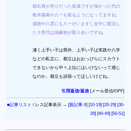
校出身が売りだった佼成ですが強かった代の
栃木陽南や八一も取るようになってますね。
成徳や八雲にも八一がいますし全中に復活し
た３世代は強豪校が取り合いですね。
凄く上手い子は県外、上手い子は実践や八学
などの私立に、都立はおおっぴらにスカウト
できないから中々上位にはいけないって感じ
なのか。都立も頑張ってほしいけどね。
引用返信
/
返信
[メール受信/OFF]
■記事リスト
/ レス記事表示 → [
親記事-9
] [
10-19
] [
20-29
] [
30-
39
] [
40-49
] [
50-51
]