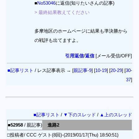
■
No53046
に返信(知りたいさんの記事)
> 最終結果教えてください
多摩地区のホームページに結果も準決勝から
の戦評も出てますよ。
引用返信
/
返信
[メール受信/OFF]
■記事リスト
/ レス記事表示 → [
親記事-9
] [
10-19
] [
20-29
] [
30-
37
]
■記事リスト
/
▼下のスレッド
/
▲上のスレッド
■52958
/ 親記事)
進路2
□投稿者/ CCC ゲスト(8回)-(2019/01/17(Thu) 18:50:51)