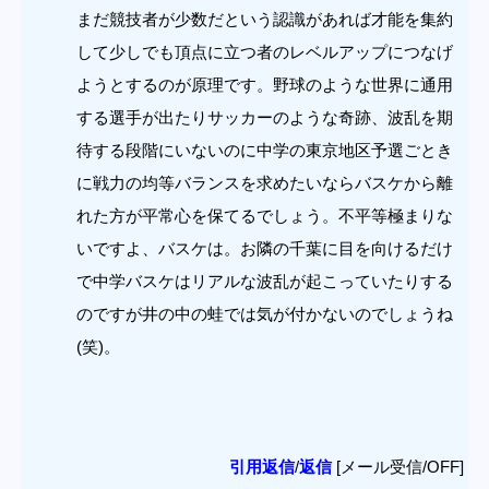
まだ競技者が少数だという認識があれば才能を集約
して少しでも頂点に立つ者のレベルアップにつなげ
ようとするのが原理です。野球のような世界に通用
する選手が出たりサッカーのような奇跡、波乱を期
待する段階にいないのに中学の東京地区予選ごとき
に戦力の均等バランスを求めたいならバスケから離
れた方が平常心を保てるでしょう。不平等極まりな
いですよ、バスケは。お隣の千葉に目を向けるだけ
で中学バスケはリアルな波乱が起こっていたりする
のですが井の中の蛙では気が付かないのでしょうね
(笑)。
引用返信
/
返信
[メール受信/OFF]