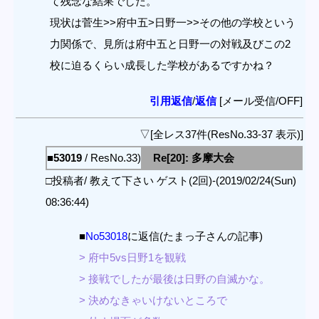
て残念な結果でした。
現状は菅生>>府中五>日野一>>その他の学校という
力関係で、見所は府中五と日野一の対戦及びこの2
校に迫るくらい成長した学校があるですかね？
引用返信
/
返信
[メール受信/OFF]
▽[全レス37件(ResNo.33-37 表示)]
■53019
/ ResNo.33)
Re[20]: 多摩大会
□投稿者/ 教えて下さい ゲスト(2回)-(2019/02/24(Sun)
08:36:44)
■
No53018
に返信(たまっ子さんの記事)
> 府中5vs日野1を観戦
> 接戦でしたが最後は日野の自滅かな。
> 決めなきゃいけないところで