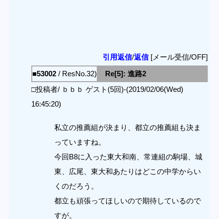
引用返信
/
返信
[メール受信/OFF]
■53002
/ ResNo.32)
Re[5]: 進路2
□投稿者/ ｂｂｂ ゲスト(5回)-(2019/02/06(Wed)
16:45:20)
私立の推薦組が決まり、都立の推薦組も決ま
っていますね。
今回B8に入った東大和南、常連組の駒場、城
東、広尾、東大和あたりはどこの中学からい
くのだろう。
都立も頑張ってほしいので期待しているので
すが。