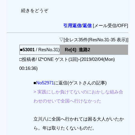
続きをどうぞ
引用返信
/
返信
[メール受信/OFF]
▽[全レス35件(ResNo.31-35 表示)]
■53001
/ ResNo.31)
Re[4]: 進路2
□投稿者/ IZ*ONE ゲスト(1回)-(2019/02/04(Mon)
00:16:36)
■
No52971
に返信(ゲストさんの記事)
> 実践にしか負けてないのにおかしな組み合
わせのせいで全国へ行けなかった
立川八に全国へ行かれては困る大人がいたか
ら。年は取りたくないものだ。