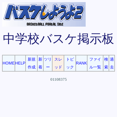
中学校バスケ掲示板
新規
新
ツリ
スレ
トピ
ファイ
検
過
HOME
HELP
RANK
作成
着
ー
ッド
ック
ル一覧
索
去
01108375