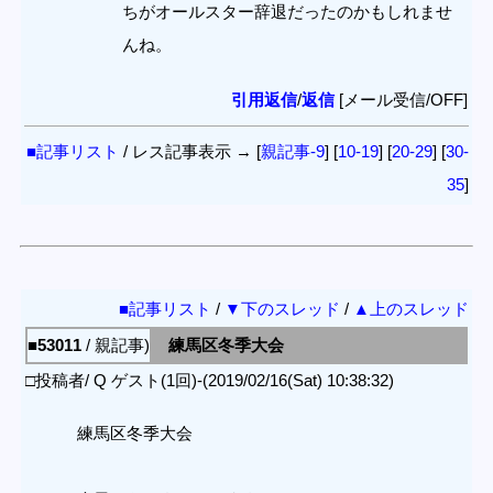
ちがオールスター辞退だったのかもしれませ
んね。
引用返信
/
返信
[メール受信/OFF]
■記事リスト
/ レス記事表示 → [
親記事-9
] [
10-19
] [
20-29
] [
30-
35
]
■記事リスト
/
▼下のスレッド
/
▲上のスレッド
■53011
/ 親記事)
練馬区冬季大会
□投稿者/ Q ゲスト(1回)-(2019/02/16(Sat) 10:38:32)
練馬区冬季大会