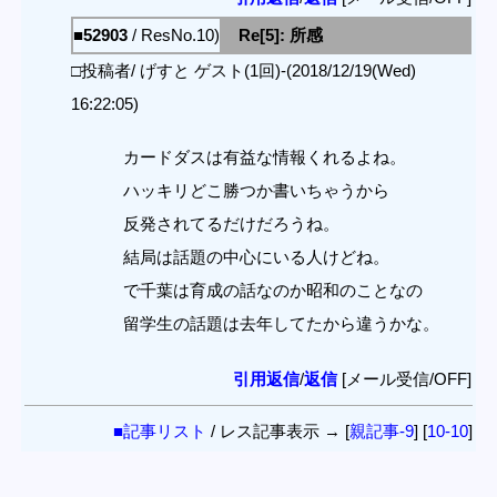
■52903
/ ResNo.10)
Re[5]: 所感
□投稿者/ げすと ゲスト(1回)-(2018/12/19(Wed)
16:22:05)
カードダスは有益な情報くれるよね。
ハッキリどこ勝つか書いちゃうから
反発されてるだけだろうね。
結局は話題の中心にいる人けどね。
で千葉は育成の話なのか昭和のことなの
留学生の話題は去年してたから違うかな。
引用返信
/
返信
[メール受信/OFF]
■記事リスト
/ レス記事表示 → [
親記事-9
] [
10-10
]