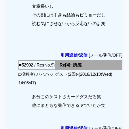
文章長いし
その割には中身も結論もビミョーだし
読む気にさせないから反応ないのよ笑
引用返信
/
返信
[メール受信/OFF]
■52902
/ ResNo.9)
Re[4]: 所感
□投稿者/ ハハハッ ゲスト(2回)-(2018/12/19(Wed)
14:05:47)
多分このゲストさカードダスだろ笑
他にまともな発信できるヤツいたか笑
引用返信
/
返信
[メール受信/OFF]