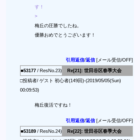
す！
>
梅丘の圧勝でしたね。
優勝おめでとうございます！
引用返信
/
返信
[メール受信/OFF]
■53177
/ ResNo.23)
Re[21]: 世田谷区春季大会
□投稿者/ ゲスト 初心者(149回)-(2019/05/05(Sun)
00:09:53)
梅丘復活ですね！
引用返信
/
返信
[メール受信/OFF]
■53189
/ ResNo.24)
Re[22]: 世田谷区春季大会