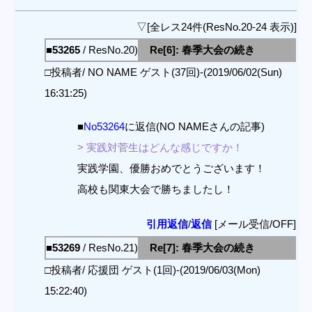
▽[全レス24件(ResNo.20-24 表示)]
■53265
/ ResNo.20)
Re[6]: 春季大会の続き
□投稿者/ NO NAME ゲスト(37回)-(2019/06/02(Sun)
16:31:25)
■
No53264
に返信(NO NAMEさんの記事)
> 実践対菅生はどんな感じですか！
実践学園、優勝おめでとうございます！
高校も関東大会で勝ちましたし！
引用返信
/
返信
[メール受信/OFF]
■53269
/ ResNo.21)
Re[7]: 春季大会の続き
□投稿者/ 応援団 ゲスト(1回)-(2019/06/03(Mon)
15:22:40)