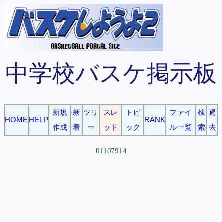
中学校バスケ掲示板
新規
新
ツリ
スレ
トピ
ファイ
検
過
HOME
HELP
RANK
作成
着
ー
ッド
ック
ル一覧
索
去
01107914