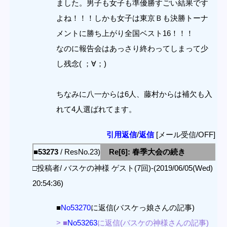
ました。男子も女子も準優勝すごい結果です
よね！！！しかも女子は東京Ｂも決勝トーナ
メントに勝ち上がり全国ベスト16！！！
なのに報告会はあっさり終わってしまって少
し残念( ；∀；)
ちなみに八一からは6人、藤村からは補欠も入
れて4人選ばれてます。
引用返信
/
返信
[メール受信/OFF]
■53273
/ ResNo.23)
Re[6]: 春季大会の続き
□投稿者/ バスケの神様 ゲスト(7回)-(2019/06/05(Wed)
20:54:36)
■
No53270
に返信(バスケっ娘さんの記事)
> ■
No53263
に返信(バスケの神様さんの記事)