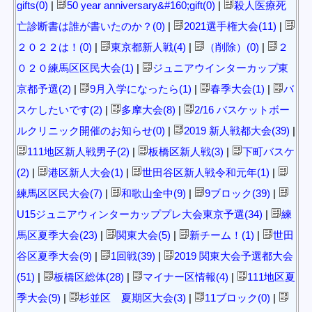
gifts(0)
|
50 year anniversary&#160;gift(0)
|
殺人医療死
亡診断書は誰が書いたのか？(0)
|
2021選手権大会(11)
|
２０２２は！(0)
|
東京都新人戦(4)
|
（削除）(0)
|
２
０２０練馬区区民大会(1)
|
ジュニアウインターカップ東
京都予選(2)
|
9月入学になったら(1)
|
春季大会(1)
|
バ
スケしたいです(2)
|
多摩大会(8)
|
2/16 バスケットボー
ルクリニック開催のお知らせ(0)
|
2019 新人戦都大会(39)
|
111地区新人戦男子(2)
|
板橋区新人戦(3)
|
下町バスケ
(2)
|
港区新人大会(1)
|
世田谷区新人戦令和元年(1)
|
練馬区区民大会(7)
|
和歌山全中(9)
|
9ブロック(39)
|
U15ジュニアウィンターカッププレ大会東京予選(34)
|
練
馬区夏季大会(23)
|
関東大会(5)
|
新チーム！(1)
|
世田
谷区夏季大会(9)
|
1回戦(39)
|
2019 関東大会予選都大会
(51)
|
板橋区総体(28)
|
マイナー区情報(4)
|
111地区夏
季大会(9)
|
杉並区 夏期区大会(3)
|
11ブロック(0)
|