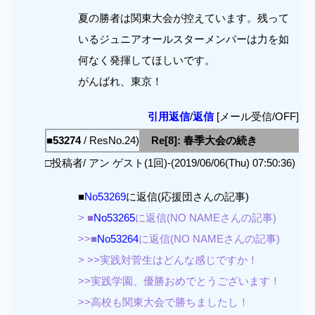
夏の勝者は関東大会が控えています。残って
いるジュニアオールスターメンバーは力を如
何なく発揮してほしいです。
がんばれ、東京！
引用返信
/
返信
[メール受信/OFF]
■53274
/ ResNo.24)
Re[8]: 春季大会の続き
□投稿者/ アン ゲスト(1回)-(2019/06/06(Thu) 07:50:36)
■
No53269
に返信(応援団さんの記事)
> ■
No53265
に返信(NO NAMEさんの記事)
>>■
No53264
に返信(NO NAMEさんの記事)
> >>実践対菅生はどんな感じですか！
>>実践学園、優勝おめでとうございます！
>>高校も関東大会で勝ちましたし！