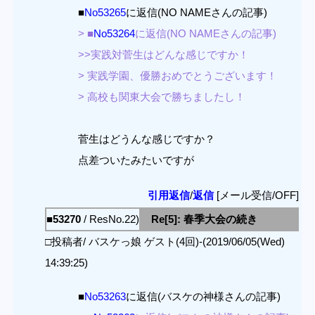
■
No53265
に返信(NO NAMEさんの記事)
> ■
No53264
に返信(NO NAMEさんの記事)
>>実践対菅生はどんな感じですか！
> 実践学園、優勝おめでとうございます！
> 高校も関東大会で勝ちましたし！
菅生はどうんな感じですか？
点差ついたみたいですが
引用返信
/
返信
[メール受信/OFF]
■53270
/ ResNo.22)
Re[5]: 春季大会の続き
□投稿者/ バスケっ娘 ゲスト(4回)-(2019/06/05(Wed)
14:39:25)
■
No53263
に返信(バスケの神様さんの記事)