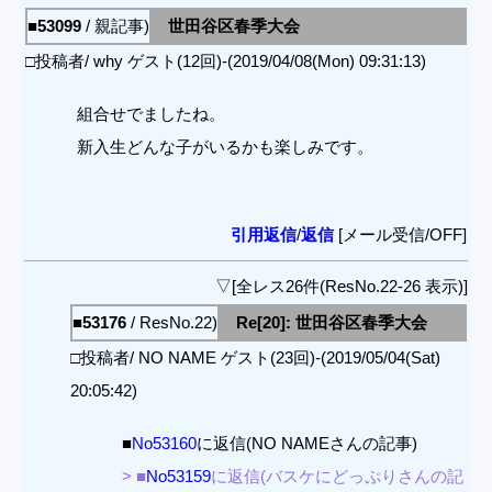
■53099
/ 親記事)
世田谷区春季大会
□投稿者/ why ゲスト(12回)-(2019/04/08(Mon) 09:31:13)
組合せでましたね。
新入生どんな子がいるかも楽しみです。
引用返信
/
返信
[メール受信/OFF]
▽[全レス26件(ResNo.22-26 表示)]
■53176
/ ResNo.22)
Re[20]: 世田谷区春季大会
□投稿者/ NO NAME ゲスト(23回)-(2019/05/04(Sat)
20:05:42)
■
No53160
に返信(NO NAMEさんの記事)
> ■
No53159
に返信(バスケにどっぷりさんの記