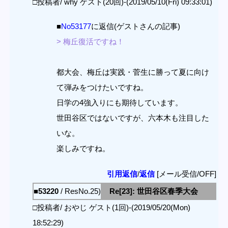
□投稿者/ why ゲスト(20回)-(2019/05/10(Fri) 09:33:01)
■
No53177
に返信(ゲストさんの記事)
> 梅丘復活ですね！
都大会、梅丘は実践・菅生に勝って夏に向け
て弾みをつけたいですね。
日学の4強入りにも期待しています。
世田谷区ではないですが、六本木も注目した
いな。
楽しみですね。
引用返信
/
返信
[メール受信/OFF]
■53220
/ ResNo.25)
Re[23]: 世田谷区春季大会
□投稿者/ おやじ ゲスト(1回)-(2019/05/20(Mon)
18:52:29)