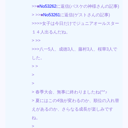
>>■
No53262
に返信(バスケの神様さんの記事)
> >>■
No53261
に返信(ゲストさんの記事)
>>>>女子は今日だけでジュニアオールスター
１４人出るんだね。
> >>
>>>八一5人、成徳3人、藤村3人、桜華3人で
した。
> >
>
>
> 春季大会、無事に終わりましたね(^^♪
> 夏にはこの4強が変わるのか、順位の入れ替
えがあるのか、さらなる成長が楽しみです
ね。
>