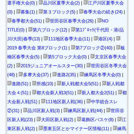
選手権大会(0)
|
品川区夏季大会(2)
|
江戸川区夏季大会
(0)
|
募集(1)
|
第３ブロック(5)
|
春季大会の続き(24)
|
春季都大会(51)
|
世田谷区春季大会(26)
|
NO
TITLE(0)
|
第六ブロック(12)
|
第1ﾌﾞﾛｯｸ(千代田・港/品
川/大田)春季(13)
|
111地区春季大会(11)
|
港区(4)
|
2019 春季大会 第8ブロック(1)
|
第7ブロック②(40)
|
板
橋区春季大会(5)
|
第5ブロック大会(0)
|
文京区春季大会
(2)
|
2019ジュニアオールスター(30)
|
世田谷区冬季大会
(48)
|
多摩大会(37)
|
進路2(35)
|
練馬区冬季大会(0)
|
進路(51)
|
所感(10)
|
新人戦都大会5(51)
|
新人戦都
大会４(51)
|
都大会新人戦3(51)
|
新人都大会2(51)
|
都
大会新人戦(51)
|
111地区新人戦(36)
|
中学総合スレ
②(31)
|
品川区新人戦(3)
|
練馬区新人戦(44)
|
世田谷
区新人戦(23)
|
大田区新人戦(2)
|
葛飾区バスケ(8)
|
江
東区新人戦(2)
|
墨東五区とかマイナー区情報(11)
|
練馬