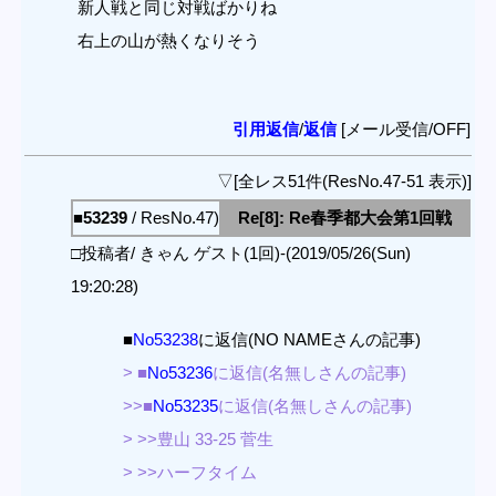
新人戦と同じ対戦ばかりね
右上の山が熱くなりそう
引用返信
/
返信
[メール受信/OFF]
▽[全レス51件(ResNo.47-51 表示)]
■53239
/ ResNo.47)
Re[8]: Re春季都大会第1回戦
□投稿者/ きゃん ゲスト(1回)-(2019/05/26(Sun)
19:20:28)
■
No53238
に返信(NO NAMEさんの記事)
> ■
No53236
に返信(名無しさんの記事)
>>■
No53235
に返信(名無しさんの記事)
> >>豊山 33-25 菅生
> >>ハーフタイム