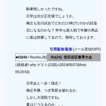
駒東惜しかったですね。
日学は次が正念場でしょうか。
梅丘も次の試合でどれだけ伸びたのかの試金
石になるのかな？ 昨年も新人戦で辛勝の馬込
に春は快勝してるので、期待しております。
引用返信
/
返信
[メール受信/OFF]
■53243
/ ResNo.26)
Re[24]: 世田谷区春季大会
□投稿者/ why ゲスト(21回)-(2019/05/27(Mon)
05:23:53)
日学あと一歩！残念！
梅丘辛勝。つぎ実践を破れるか。
しかし大混戦ですね。
夏はどうなるのか。。。