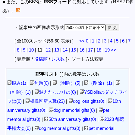
■ また、このBBSは
RSSフィード
に対応しています（RSS2.0準
拠）。
・記事中の画像表示形式
[ 全100スレッド(56-60 表示) ]
<<
0
|
1
|
2
|
3
|
4
|
5
|
6
|
7
|
8
|
9
|
10
|
11
|
12
|
13
|
14
|
15
|
16
|
17
|
18
|
19
>>
[ 更新順 /
投稿順
/
レス数
]←ソート方法変更
記事リスト
( )内の数字はレス数
恨み(1)
|
無題(0)
|
（削除）(5)
|
（削除）(1)
|
（削除）(1)
|
魅力たっぷりの(0)
|
YSDollsのダッチワイ
フは(0)
|
板橋区新人戦(23)
|
dog loss gifts(0)
|
10th
anniversary gifts(0)
|
dog memorial gifts(0)
|
pet
memorial gifts(0)
|
50th anniversary gifts(0)
|
2023 都選
手権大会(0)
|
dog memorial gifts(0)
|
pet memorial