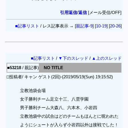
引用返信
/
返信
[メール受信/OFF]
■記事リスト
/ レス記事表示 → [
親記事-9
] [
10-19
] [
20-26
]
■記事リスト
/
▼下のスレッド
/
▲上のスレッド
■53218
/ 親記事)
NO TITLE
□投稿者/ キャン ゲスト(2回)-(2019/05/19(Sun) 19:15:52)
立教池袋会場
女子勝利チーム足立十三、八雲学園
男子勝利チーム大森八、六本木、小岩四
立教池袋中の試合はどのチームもほんとに呪われた
ようにシュートが入らず小岩四以外は接戦でした！