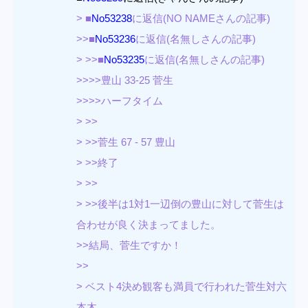
> ■
No53238
に返信(NO NAMEさんの記事)
>>■
No53236
に返信(名無しさんの記事)
> >>■
No53235
に返信(名無しさんの記事)
>>>>豊山 33-25 菅生
>>>>ハーフタイム
> >>
> >>菅生 67 - 57 豊山
> >>終了
> >>
> >>後半は1対1一辺倒の豊山に対して菅生は
合わせが良く決まってました。
>>結局、菅生ですか！
>>
> ベスト4決め観客も満員で行われた菅生対六
本木