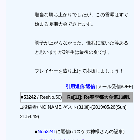
順当な勝ち上がりでしたが、この雪辱はすぐ
始まる夏期大会で返せます。
調子が上がらなかった、怪我に泣いた等ある
と思いますが3年生は最後の夏です。
プレイヤーを盛り上げて応援しましょう！
引用返信
/
返信
[メール受信/OFF]
■53242
/ ResNo.50)
Re[11]: Re春季都大会第1回戦
□投稿者/ NO NAME ゲスト(31回)-(2019/05/26(Sun)
21:54:49)
■
No53241
に返信(バスケの神様さんの記事)