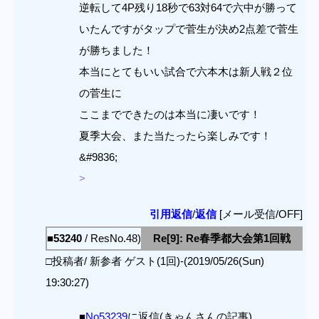
逆転して4P残り18秒で63対64で六中が勝って
いたんですがタップで菅生が決め2点差で菅生
が勝ちました！
本当にとてもいい試合で六本木は新人戦２位
の菅生に
ここまでできたのは本当に凄いです！
夏季大会、また当たったら楽しみです！
&#9836;
>
引用返信
/
返信
[メール受信/OFF]
■53240
/ ResNo.48)
Re[9]: Re春季都大会第1回戦
□投稿者/ 新参者 ゲスト(1回)-(2019/05/26(Sun)
19:30:27)
■
No53239
に返信(きゃんさんの記事)