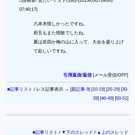
□投稿者/ 見たい ゲスト(1回)-(2019/05/27(Mon)
07:40:17)
六本木惜しかったですね。
府五もまた惜敗でしたね。
夏は岩四か梅の山に入って、大会を盛り上げ
て欲しいですね。
引用返信
/
返信
[メール受信/OFF]
■記事リスト
/ レス記事表示 → [
親記事-9
] [
10-19
] [
20-29
] [
30-
39
] [
40-49
] [
50-51
]
■記事リスト
/
▼下のスレッド
/
▲上のスレッド