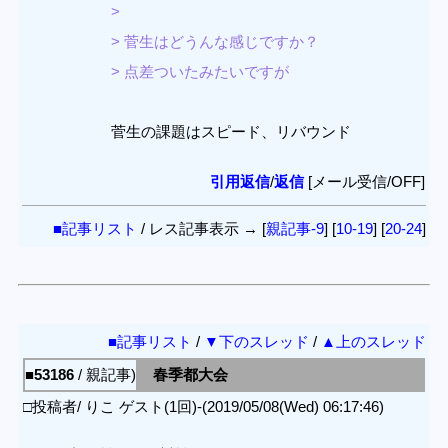
>
> 菅生はどうんな感じですか？
> 点差ついたみたいですが
菅生の課題はスピード、リバウンド
引用返信
/
返信
[メール受信/OFF]
■記事リスト
/ レス記事表示 → [
親記事-9
] [
10-19
] [
20-24
]
■記事リスト
/
▼下のスレッド
/
▲上のスレッド
■53186
/ 親記事)
春季都大会
□投稿者/ りこ ゲスト(1回)-(2019/05/08(Wed) 06:17:46)