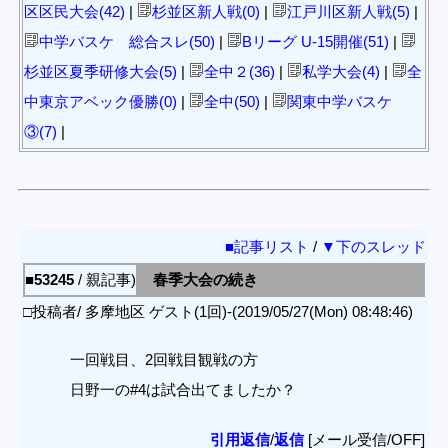
区区民大会(42)
|
杉並区新人戦(0)
|
江戸川区新人戦(5)
|
中学バスケ 総合スレ(50)
|
Bリーグ U-15開催(51)
|
杉並区夏季研修大会(5)
|
全中２(36)
|
私学大会(4)
|
全
中東京アベック優勝(0)
|
全中(50)
|
関東中学バスケ
③(7)
|
■記事リスト
/
▼下のスレッド
■53245
/ 親記事)
春季大会の続き
□投稿者/ 多摩地区 ゲスト(1回)-(2019/05/27(Mon) 08:48:46)
一回戦目、2回戦目観戦の方
日野一の#4は試合出てましたか？
引用返信
/
返信
[メール受信/OFF]