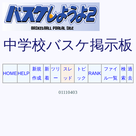
中学校バスケ掲示板
新規
新
ツリ
スレ
トピ
ファイ
検
過
HOME
HELP
RANK
作成
着
ー
ッド
ック
ル一覧
索
去
01110403