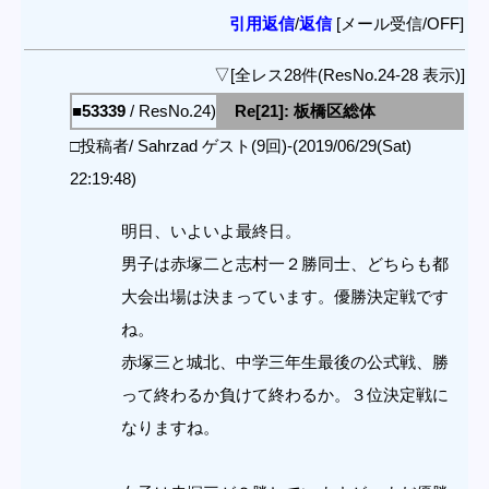
引用返信
/
返信
[メール受信/OFF]
▽[全レス28件(ResNo.24-28 表示)]
■53339
/ ResNo.24)
Re[21]: 板橋区総体
□投稿者/ Sahrzad ゲスト(9回)-(2019/06/29(Sat)
22:19:48)
明日、いよいよ最終日。
男子は赤塚二と志村一２勝同士、どちらも都
大会出場は決まっています。優勝決定戦です
ね。
赤塚三と城北、中学三年生最後の公式戦、勝
って終わるか負けて終わるか。３位決定戦に
なりますね。