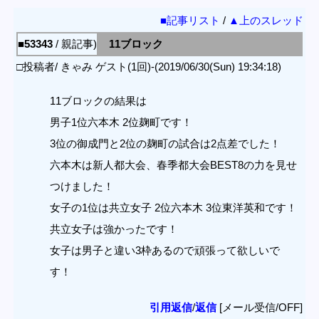
■記事リスト
/
▲上のスレッド
■53343
/ 親記事)
11ブロック
□投稿者/ きゃみ ゲスト(1回)-(2019/06/30(Sun) 19:34:18)
11ブロックの結果は
男子1位六本木 2位麹町です！
3位の御成門と2位の麹町の試合は2点差でした！
六本木は新人都大会、春季都大会BEST8の力を見せ
つけました！
女子の1位は共立女子 2位六本木 3位東洋英和です！
共立女子は強かったです！
女子は男子と違い3枠あるので頑張って欲しいで
す！
引用返信
/
返信
[メール受信/OFF]