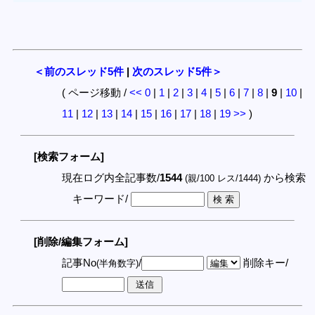
＜前のスレッド5件
|
次のスレッド5件＞
( ページ移動 /
<<
0
|
1
|
2
|
3
|
4
|
5
|
6
|
7
|
8
|
9
|
10
|
11
|
12
|
13
|
14
|
15
|
16
|
17
|
18
|
19
>>
)
[検索フォーム]
現在ログ内全記事数/
1544
から検索
(親/100 レス/1444)
キーワード/
[削除/編集フォーム]
記事No
/
削除キー/
(半角数字)