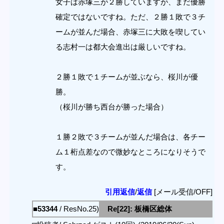
女子は赤塚三が２勝していますが、まだ優勝
確定ではないですね。ただ、２勝１敗で３チ
ームが並んだ場合、赤塚三に大敗を喫してい
る志村一は都大会進出は厳しいですね。
２勝１敗で１チームが並ぶなら、桜川が優
勝。
（桜川が勝ち西台が勝った場合）
１勝２敗で３チームが並んだ場合は、各チー
ム１桁点差なので微妙なところになりそうで
す。
引用返信
/
返信
[メール受信/OFF]
■53344
/ ResNo.25)
Re[22]: 板橋区総体