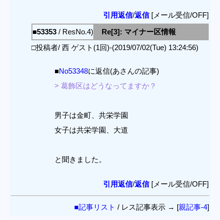
引用返信
/
返信
[メール受信/OFF]
■53353
/ ResNo.4)
Re[3]: マイナー区情報
□投稿者/ 西 ゲスト(1回)-(2019/07/02(Tue) 13:24:56)
■
No53348
に返信(あさんの記事)
> 葛飾区はどうなってますか？
男子は金町、共栄学園
女子は共栄学園、大道
と聞きました。
引用返信
/
返信
[メール受信/OFF]
■記事リスト
/ レス記事表示 → [
親記事-4
]