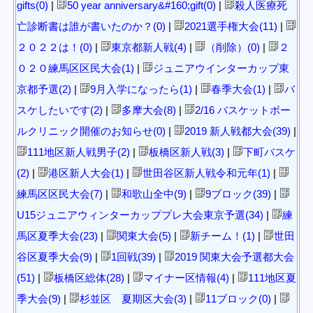
gifts(0)
|
50 year anniversary&#160;gift(0)
|
殺人医療死
亡診断書は誰が書いたのか？(0)
|
2021選手権大会(11)
|
２０２２は！(0)
|
東京都新人戦(4)
|
（削除）(0)
|
２
０２０練馬区区民大会(1)
|
ジュニアウインターカップ東
京都予選(2)
|
9月入学になったら(1)
|
春季大会(1)
|
バ
スケしたいです(2)
|
多摩大会(8)
|
2/16 バスケットボー
ルクリニック開催のお知らせ(0)
|
2019 新人戦都大会(39)
|
111地区新人戦男子(2)
|
板橋区新人戦(3)
|
下町バスケ
(2)
|
港区新人大会(1)
|
世田谷区新人戦令和元年(1)
|
練馬区区民大会(7)
|
和歌山全中(9)
|
9ブロック(39)
|
U15ジュニアウィンターカッププレ大会東京予選(34)
|
練
馬区夏季大会(23)
|
関東大会(5)
|
新チーム！(1)
|
世田
谷区夏季大会(9)
|
1回戦(39)
|
2019 関東大会予選都大会
(51)
|
板橋区総体(28)
|
マイナー区情報(4)
|
111地区夏
季大会(9)
|
杉並区 夏期区大会(3)
|
11ブロック(0)
|