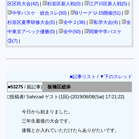
区区民大会(42)
|
杉並区新人戦(0)
|
江戸川区新人戦(5)
|
中学バスケ 総合スレ(50)
|
Bリーグ U-15開催(51)
|
杉並区夏季研修大会(5)
|
全中２(36)
|
私学大会(4)
|
全
中東京アベック優勝(0)
|
全中(50)
|
関東中学バスケ
③(7)
|
■記事リスト
/
▼下のスレッド
■53275
/ 親記事)
板橋区総体
□投稿者/ Sahrzad ゲスト(1回)-(2019/06/08(Sat) 17:21:22)
今日から始まりました。
三年生最後の大会です。
速報とか入れていただけたらありがたいです。