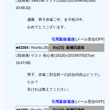
□投稿者/ Sahrzad ゲスト(10回)-(2019/06/30(Sun)
20:48:32)
優勝、男子赤塚二中。女子桜川中。
おめでとうございます。
引用返信
/
返信
[メール受信/OFF]
■53354
/ ResNo.26)
Re[23]: 板橋区総体
□投稿者/ ゲスト 初心者(181回)-(2019/07/02(Tue)
16:47:08)
男子、赤塚二対志村一の試合内容はどうでし
たか？
良ければ教えてください。
引用返信
/
返信
[メール受信/OFF]
■53365
/ ResNo.27)
Re[24]: 板橋区総体