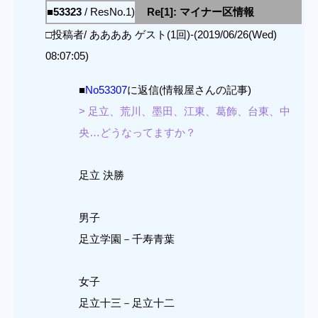
■53323
/ ResNo.1)
Re[1]: マイナー区情報
□投稿者/ ああああ ゲスト(1回)-(2019/06/26(Wed)
08:07:05)
■
No53307
に返信(情報屋さんの記事)
> 足立、荒川、墨田、江東、葛飾、台東、中
央…どうなってますか？
足立 決勝
男子
足立学園－千寿青葉
女子
足立十三－足立十二