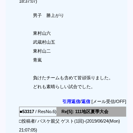
18:37:07)
男子 勝上がり
東村山六
武蔵村山五
東村山二
青嵐
負けたチームも含めて皆頑張りました。
どれも素晴らしい試合でした。
引用返信
/
返信
[メール受信/OFF]
■53317
/ ResNo.6)
Re[5]: 111地区夏季大会
□投稿者/ バスケ親父 ゲスト(1回)-(2019/06/24(Mon)
21:07:05)