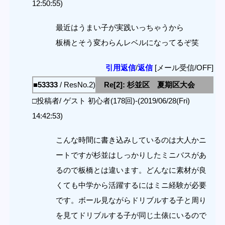
12:50:55)
最近はうまい子が実践いっちゃうから
板橋とそう変わらんレベルになってるぞ笑
引用返信
/
返信
[メール受信/OFF]
■53333
/ ResNo.2)
Re[2]: 杉並区 夏期区大会
□投稿者/ ゲスト 初心者(178回)-(2019/06/28(Fri)
14:42:53)
こんな時間に書き込みしているのは大人かニ
ートですが杉並はしっかりしたミニバスがあ
るので板橋とは違います。どんなに素材が良
くても中学から活躍するにはミニ経験が必要
です。ボール見ながらドリブルする子と周り
を見てドリブルする子が同じ土俵にいるので