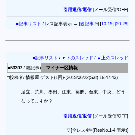
引用返信
/
返信
[メール受信/OFF]
■記事リスト
/ レス記事表示 → [
親記事-9
] [
10-19
] [
20-28
]
■記事リスト
/
▼下のスレッド
/
▲上のスレッド
■53307
/ 親記事)
マイナー区情報
□投稿者/ 情報屋 ゲスト(1回)-(2019/06/22(Sat) 18:47:43)
足立、荒川、墨田、江東、葛飾、台東、中央…どう
なってますか？
引用返信
/
返信
[メール受信/OFF]
▽[全レス4件(ResNo.1-4 表示)]