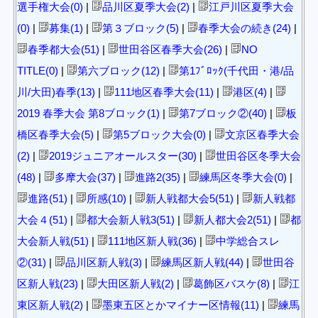
選手権大会(0)
|
品川区夏季大会(2)
|
江戸川区夏季大会
(0)
|
募集(1)
|
第３ブロック(5)
|
春季大会の続き(24)
|
春季都大会(51)
|
世田谷区春季大会(26)
|
NO
TITLE(0)
|
第六ブロック(12)
|
第1ﾌﾞﾛｯｸ(千代田・港/品
川/大田)春季(13)
|
111地区春季大会(11)
|
港区(4)
|
2019 春季大会 第8ブロック(1)
|
第7ブロック②(40)
|
板
橋区春季大会(5)
|
第5ブロック大会(0)
|
文京区春季大会
(2)
|
2019ジュニアオールスター(30)
|
世田谷区冬季大会
(48)
|
多摩大会(37)
|
進路2(35)
|
練馬区冬季大会(0)
|
進路(51)
|
所感(10)
|
新人戦都大会5(51)
|
新人戦都
大会４(51)
|
都大会新人戦3(51)
|
新人都大会2(51)
|
都
大会新人戦(51)
|
111地区新人戦(36)
|
中学総合スレ
②(31)
|
品川区新人戦(3)
|
練馬区新人戦(44)
|
世田谷
区新人戦(23)
|
大田区新人戦(2)
|
葛飾区バスケ(8)
|
江
東区新人戦(2)
|
墨東五区とかマイナー区情報(11)
|
練馬