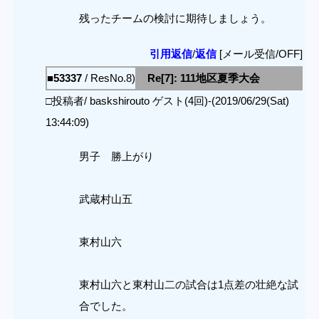
残ったチームの検討に期待しましょう。
引用返信
/
返信
[メール受信/OFF]
■53337
/ ResNo.8)
Re[7]: 111地区夏季大会
□投稿者/ baskshirouto ゲスト(4回)-(2019/06/29(Sat)
13:44:09)
男子 勝上がり
武蔵村山五
東村山六
東村山六と東村山二の試合は1点差の壮絶な試
合でした。