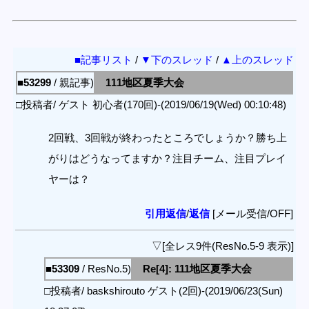
■記事リスト
/
▼下のスレッド
/
▲上のスレッド
■53299
/ 親記事)
111地区夏季大会
□投稿者/ ゲスト 初心者(170回)-(2019/06/19(Wed) 00:10:48)
2回戦、3回戦が終わったところでしょうか？勝ち上
がりはどうなってますか？注目チーム、注目プレイ
ヤーは？
引用返信
/
返信
[メール受信/OFF]
▽[全レス9件(ResNo.5-9 表示)]
■53309
/ ResNo.5)
Re[4]: 111地区夏季大会
□投稿者/ baskshirouto ゲスト(2回)-(2019/06/23(Sun)