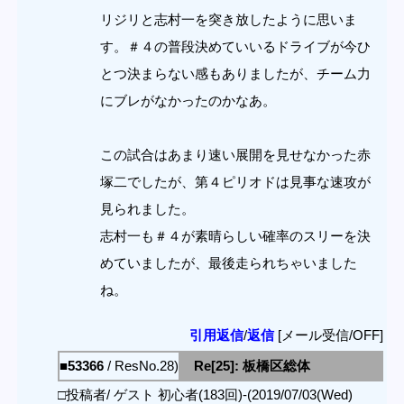
リジリと志村一を突き放したように思いま
す。＃４の普段決めていいるドライブが今ひ
とつ決まらない感もありましたが、チーム力
にブレがなかったのかなあ。
この試合はあまり速い展開を見せなかった赤
塚二でしたが、第４ピリオドは見事な速攻が
見られました。
志村一も＃４が素晴らしい確率のスリーを決
めていましたが、最後走られちゃいました
ね。
引用返信
/
返信
[メール受信/OFF]
■53366
/ ResNo.28)
Re[25]: 板橋区総体
□投稿者/ ゲスト 初心者(183回)-(2019/07/03(Wed)