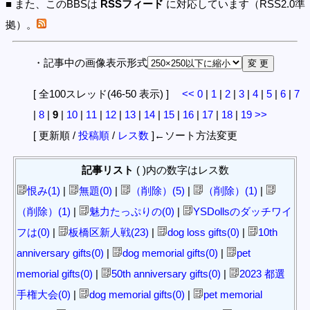
■ また、このBBSは
RSSフィード
に対応しています（RSS2.0準
拠）。
・記事中の画像表示形式
[ 全100スレッド(46-50 表示) ]
<<
0
|
1
|
2
|
3
|
4
|
5
|
6
|
7
|
8
|
9
|
10
|
11
|
12
|
13
|
14
|
15
|
16
|
17
|
18
|
19
>>
[ 更新順 /
投稿順
/
レス数
]←ソート方法変更
記事リスト
( )内の数字はレス数
恨み(1)
|
無題(0)
|
（削除）(5)
|
（削除）(1)
|
（削除）(1)
|
魅力たっぷりの(0)
|
YSDollsのダッチワイ
フは(0)
|
板橋区新人戦(23)
|
dog loss gifts(0)
|
10th
anniversary gifts(0)
|
dog memorial gifts(0)
|
pet
memorial gifts(0)
|
50th anniversary gifts(0)
|
2023 都選
手権大会(0)
|
dog memorial gifts(0)
|
pet memorial