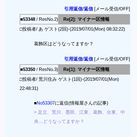
引用返信
/
返信
[メール受信/OFF]
■53348
/ ResNo.2)
Re[2]: マイナー区情報
□投稿者/ あ ゲスト(2回)-(2019/07/01(Mon) 08:32:22)
葛飾区はどうなってますか？
引用返信
/
返信
[メール受信/OFF]
■53350
/ ResNo.3)
Re[1]: マイナー区情報
□投稿者/ 荒川住み ゲスト(1回)-(2019/07/01(Mon)
22:48:31)
■
No53307
に返信(情報屋さんの記事)
> 足立、荒川、墨田、江東、葛飾、台東、中
央…どうなってますか？