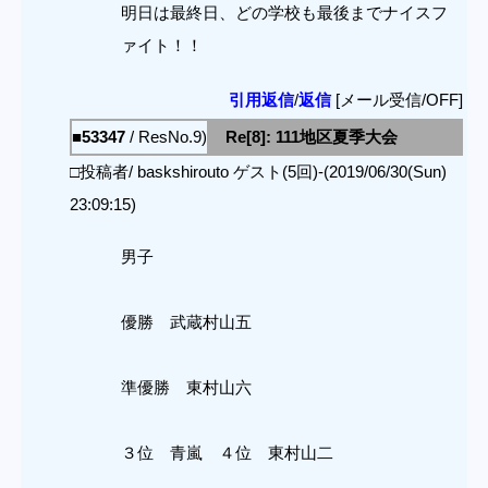
明日は最終日、どの学校も最後までナイスフ
ァイト！！
引用返信
/
返信
[メール受信/OFF]
■53347
/ ResNo.9)
Re[8]: 111地区夏季大会
□投稿者/ baskshirouto ゲスト(5回)-(2019/06/30(Sun)
23:09:15)
男子
優勝 武蔵村山五
準優勝 東村山六
３位 青嵐 ４位 東村山二