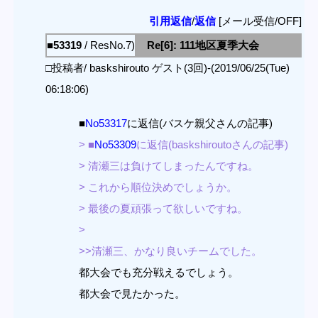
引用返信
/
返信
[メール受信/OFF]
■53319
/ ResNo.7)
Re[6]: 111地区夏季大会
□投稿者/ baskshirouto ゲスト(3回)-(2019/06/25(Tue)
06:18:06)
■
No53317
に返信(バスケ親父さんの記事)
> ■
No53309
に返信(baskshiroutoさんの記事)
> 清瀬三は負けてしまったんですね。
> これから順位決めでしょうか。
> 最後の夏頑張って欲しいですね。
>
>>清瀬三、かなり良いチームでした。
都大会でも充分戦えるでしょう。
都大会で見たかった。