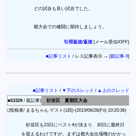
どの試合も良い試合でした。
都大会での健闘に期待しましょう。
引用返信
/
返信
[メール受信/OFF]
■記事リスト
/ レス記事表示 → [
親記事-9
]
■記事リスト
/
▼下のスレッド
/
▲上のスレッド
■53329
/ 親記事)
杉並区 夏期区大会
□投稿者/ まるちゃん ゲスト(1回)-(2019/06/28(Fri) 10:20:36)
杉並区も23日にベスト4が決まり、30日に最終日
を迎えるわけですが、まずは都大会出場権のかかっ