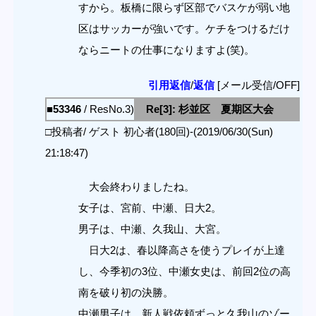
すから。板橋に限らず区部でバスケが弱い地
区はサッカーが強いです。ケチをつけるだけ
ならニートの仕事になりますよ(笑)。
引用返信
/
返信
[メール受信/OFF]
■53346
/ ResNo.3)
Re[3]: 杉並区 夏期区大会
□投稿者/ ゲスト 初心者(180回)-(2019/06/30(Sun)
21:18:47)
大会終わりましたね。
女子は、宮前、中瀬、日大2。
男子は、中瀬、久我山、大宮。
日大2は、春以降高さを使うプレイが上達
し、今季初の3位、中瀬女史は、前回2位の高
南を破り初の決勝。
中瀬男子は、新人戦依頼ずっと久我山のゾー