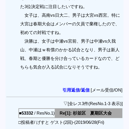
た3位決定戦に注目したいですね。
女子は、高南vs日大二、男子は大宮vs西宮。特に
大宮は春期大会はメンバーの欠員で棄権したので、
初めての対戦ですね。
決勝は、女子は中瀬vs宮前、男子は中瀬vs久我
山、中瀬はｗ有償のかかる試合となり、男子は新人
戦、春期と優勝を分け合っているカードなので、ど
ちらも気合が入る試合になりそうですね。
引用返信
/
返信
[メール受信/ON]
▽[全レス3件(ResNo.1-3 表示)]
■53332
/ ResNo.1)
Re[1]: 杉並区 夏期区大会
□投稿者/ げすと ゲスト(2回)-(2019/06/28(Fri)