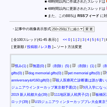
■ 48時間以内に作成されたスレッドは
■ 48時間以内に更新されたスレッドは
■ また、このBBSは
RSSフィード
に対
・記事中の画像表示形式
[ 全100スレッド(41-45 表示) ]
<<
0
|
1
|
2
|
3
|
4
|
5
|
6
|
7
|
[ 更新順 /
投稿順
/
レス数
]←ソート方法変更
恨み(1)
|
無題(0)
|
（削除）(5)
|
（削除）(1)
|
（削
gifts(0)
|
dog memorial gifts(0)
|
pet memorial gifts(0)
|
anniversary&#160;gift(0)
|
殺人医療死亡診断書は誰が書いた
ジュニアウインターカップ東京都予選(2)
|
9月入学になった
2019 新人戦都大会(39)
|
111地区新人戦男子(2)
|
板橋区新
ロック(39)
|
U15ジュニアウィンターカッププレ大会東京予選