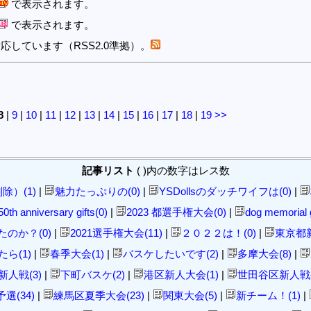
で表示されます。
で表示されます。
応しています（RSS2.0準拠）。
8
|
9
|
10
|
11
|
12
|
13
|
14
|
15
|
16
|
17
|
18
|
19
>>
記事リスト
( )内の数字はレス数
除）(1)
|
魅力たっぷりの(0)
|
YSDollsのダッチワイフは(0)
|
50th anniversary gifts(0)
|
2023 都選手権大会(0)
|
dog memorial g
のか？(0)
|
2021選手権大会(11)
|
２０２２は！(0)
|
東京都新
ら(1)
|
春季大会(1)
|
バスケしたいです(2)
|
多摩大会(8)
|
人戦(3)
|
下町バスケ(2)
|
港区新人大会(1)
|
世田谷区新人戦令
(34)
|
練馬区夏季大会(23)
|
関東大会(5)
|
新チーム！(1)
|