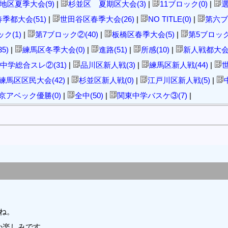
1地区夏季大会(9)
|
杉並区 夏期区大会(3)
|
11ブロック(0)
|
選
春季都大会(51)
|
世田谷区春季大会(26)
|
NO TITLE(0)
|
第六ブ
ク(1)
|
第7ブロック②(40)
|
板橋区春季大会(5)
|
第5ブロック
5)
|
練馬区冬季大会(0)
|
進路(51)
|
所感(10)
|
新人戦都大会5
中学総合スレ②(31)
|
品川区新人戦(3)
|
練馬区新人戦(44)
|
世
練馬区区民大会(42)
|
杉並区新人戦(0)
|
江戸川区新人戦(5)
|
京アベック優勝(0)
|
全中(50)
|
関東中学バスケ③(7)
|
ね。
か楽しみです。