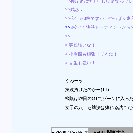
>>梅はまた全中に行けませんで
>>残念…
>>今年も3校ですか。やっぱり東
>>3
校とも決勝トーナメントから
>>
> 実践強いな！
> 小岩四も頑張ってるね！
> 菅生も強い！
うわーッ！
実践負けたのかー(TT)
松陰は昨日のOTでゾーンに入っ
女子の八一も準決は痺れる試合だ
■53466
/ ResNo.4)
Re[4]: 関東大会