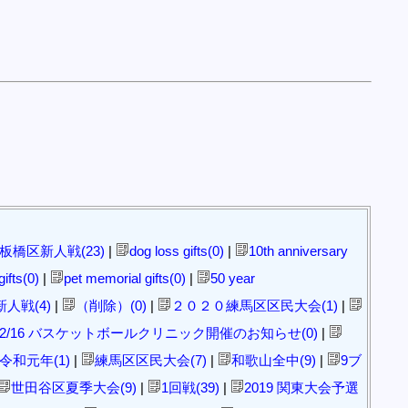
板橋区新人戦(23)
|
dog loss gifts(0)
|
10th anniversary
ifts(0)
|
pet memorial gifts(0)
|
50 year
人戦(4)
|
（削除）(0)
|
２０２０練馬区区民大会(1)
|
2/16 バスケットボールクリニック開催のお知らせ(0)
|
和元年(1)
|
練馬区区民大会(7)
|
和歌山全中(9)
|
9ブ
世田谷区夏季大会(9)
|
1回戦(39)
|
2019 関東大会予選