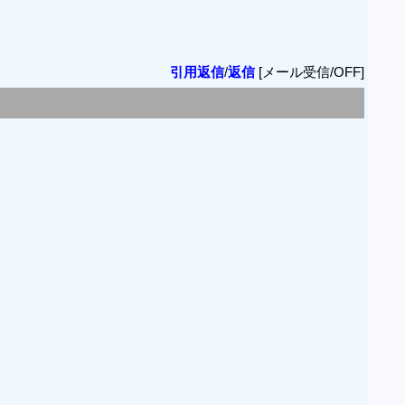
引用返信
/
返信
[メール受信/OFF]