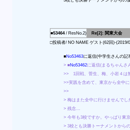
■53464
/ ResNo.2)
Re[2]: 関東大会
□投稿者/ NO NAME ゲスト(62回)-(2019/08/0
■
No53463
に返信(中学生さんの記
> ■
No53462
に返信(まるちゃんさ
>> 1回戦、菅生、梅、小岩４は
>>実践を含めて、東京から全中
>>
> 梅はまた全中に行けませんでし
> 残念…
> 今年も3校ですか。やっぱり東
> 3校とも決勝トーナメントから