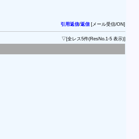
引用返信
/
返信
[メール受信/ON]
▽[全レス5件(ResNo.1-5 表示)]