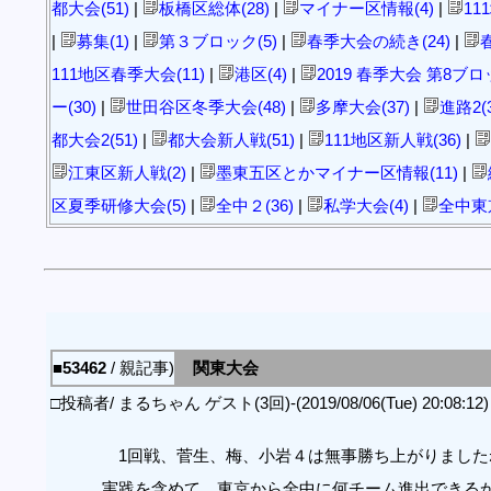
都大会(51)
|
板橋区総体(28)
|
マイナー区情報(4)
|
11
|
募集(1)
|
第３ブロック(5)
|
春季大会の続き(24)
|
111地区春季大会(11)
|
港区(4)
|
2019 春季大会 第8ブロッ
ー(30)
|
世田谷区冬季大会(48)
|
多摩大会(37)
|
進路2(3
都大会2(51)
|
都大会新人戦(51)
|
111地区新人戦(36)
|
江東区新人戦(2)
|
墨東五区とかマイナー区情報(11)
|
区夏季研修大会(5)
|
全中２(36)
|
私学大会(4)
|
全中東
■53462
/ 親記事)
関東大会
□投稿者/ まるちゃん ゲスト(3回)-(2019/08/06(Tue) 20:08:12)
1回戦、菅生、梅、小岩４は無事勝ち上がりました
実践を含めて、東京から全中に何チーム進出できる