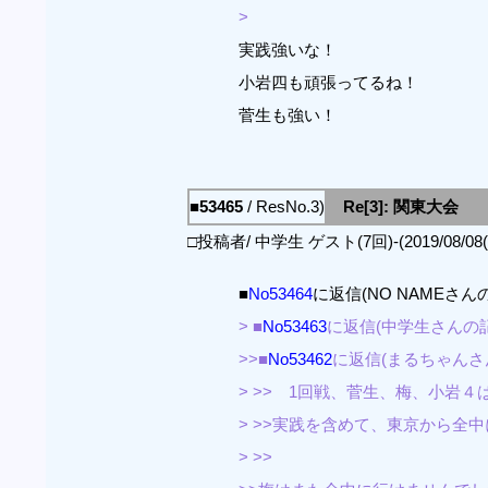
>
実践強いな！
小岩四も頑張ってるね！
菅生も強い！
■53465
/ ResNo.3)
Re[3]: 関東大会
□投稿者/ 中学生 ゲスト(7回)-(2019/08/08(Th
■
No53464
に返信(NO NAMEさん
> ■
No53463
に返信(中学生さんの記
>>■
No53462
に返信(まるちゃんさ
> >> 1回戦、菅生、梅、小岩
> >>実践を含めて、東京から全
> >>