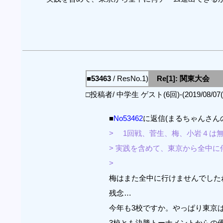
■53463
/ ResNo.1)
Re[1]: 関東大会
□投稿者/ 中学生 ゲスト(6回)-(2019/08/07(We
■
No53462
に返信(まるちゃんさん
> 1回戦、菅生、梅、小岩４は
> 実践を含めて、東京から全中
>
梅はまた全中に行けませんでした
残念…
今年も3校ですか。やっぱり東京
3校とも決勝トーナメントからの