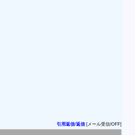
引用返信
/
返信
[メール受信/OFF]