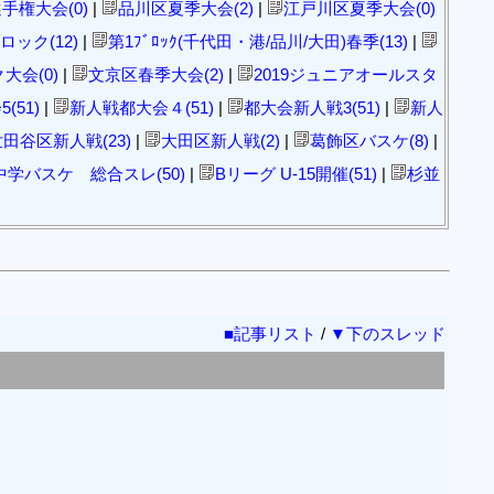
手権大会(0)
|
品川区夏季大会(2)
|
江戸川区夏季大会(0)
ロック(12)
|
第1ﾌﾞﾛｯｸ(千代田・港/品川/大田)春季(13)
|
大会(0)
|
文京区春季大会(2)
|
2019ジュニアオールスタ
(51)
|
新人戦都大会４(51)
|
都大会新人戦3(51)
|
新人
田谷区新人戦(23)
|
大田区新人戦(2)
|
葛飾区バスケ(8)
|
中学バスケ 総合スレ(50)
|
Bリーグ U-15開催(51)
|
杉並
■記事リスト
/
▼下のスレッド