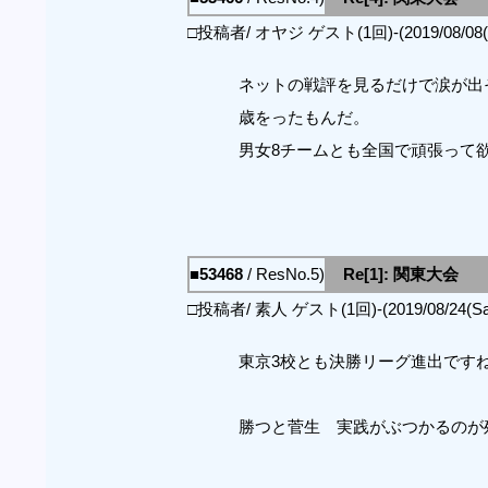
□投稿者/ オヤジ ゲスト(1回)-(2019/08/08(Th
ネットの戦評を見るだけで涙が出
歳をったもんだ。
男女8チームとも全国で頑張って
■53468
/ ResNo.5)
Re[1]: 関東大会
□投稿者/ 素人 ゲスト(1回)-(2019/08/24(Sat)
東京3校とも決勝リーグ進出です
勝つと菅生 実践がぶつかるのが