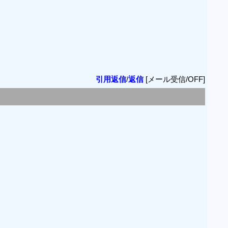
引用返信
/
返信
[メール受信/OFF]