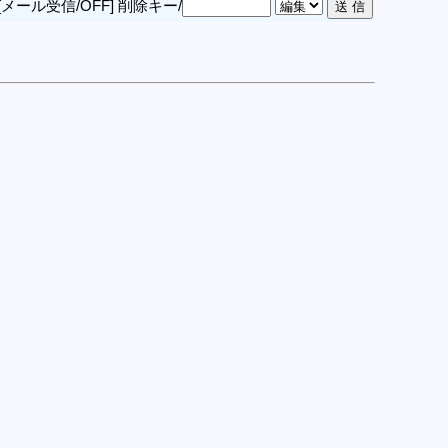
[メール受信/OFF]
削除キー/