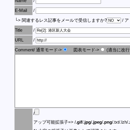
Name
/
E-Mail
/
└> 関連するレス記事をメールで受信しますか?
/ 
Title
/
URL
/
Comment/ 通常モード->
図表モード->
(適当に改行
/
アップ可能拡張子=> /
.gif
/
.jpg
/
.jpeg
/
.png
/.txt/.lzh/