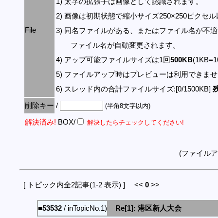
1) 太字の拡張子は画像として認識されます。
2) 画像は初期状態で縮小サイズ250×250ピク
File
3) 同名ファイルがある、またはファイル名が不
ファイル名が自動変更されます。
4) アップ可能ファイルサイズは1回
500KB
(1KB=
5) ファイルアップ時はプレビューは利用できま
6) スレッド内の合計ファイルサイズ:[0/1500KB]
残
削除キー
/
(半角8文字以内)
解決済み!
BOX/
解決したらチェックしてください!
(ファイル
[ トピック内全2記事(1-2 表示) ] <<
0
>>
■53532
/ inTopicNo.1)
Re[1]: 港区新人大会