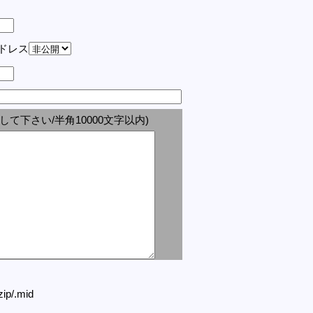
アドレス
して下さい/半角10000文字以内)
.zip/.mid