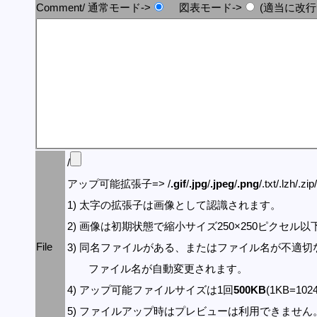
Comment/ 通常モード->
図表モード->
(適当に改行
/
アップ可能拡張子=> /
.gif
/
.jpg
/
.jpeg
/
.png
/.txt/.lzh/.zi
1) 太字の拡張子は画像として認識されます。
2) 画像は初期状態で縮小サイズ250×250ピクセル
File
3) 同名ファイルがある、またはファイル名が不適切
ファイル名が自動変更されます。
4) アップ可能ファイルサイズは1回
500KB
(1KB=10
5) ファイルアップ時はプレビューは利用できません