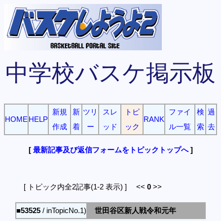
中学校バスケ掲示板
新規
新
ツリ
スレ
トピ
ファイ
検
過
HOME
HELP
RANK
作成
着
ー
ッド
ック
ル一覧
索
去
[
最新記事及び返信フォームをトピックトップへ
]
[ トピック内全2記事(1-2 表示) ] <<
0
>>
■53525
/ inTopicNo.1)
世田谷区新人戦令和元年