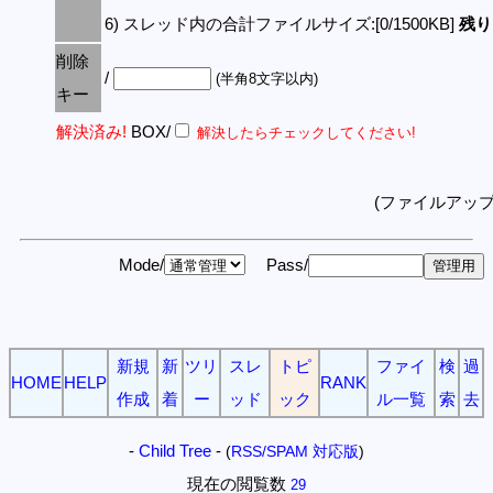
6) スレッド内の合計ファイルサイズ:[0/1500KB]
残り:
削除
/
(半角8文字以内)
キー
解決済み!
BOX/
解決したらチェックしてください!
(ファイルアッ
Mode/
Pass/
新規
新
ツリ
スレ
トピ
ファイ
検
過
HOME
HELP
RANK
作成
着
ー
ッド
ック
ル一覧
索
去
-
Child Tree
-
(
RSS/SPAM 対応版
)
現在の閲覧数
29