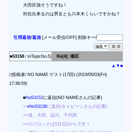
大田区強そうですね！
対抗出来るのは男女とも六本木くらいですかね？
引用返信
/
返信
[メール受信/OFF]
削除キー/
■53158
/ inTopicNo.5)
Re[4]: 港区
▲
▼
■
□投稿者/ NO NAME ゲスト(17回)-(2019/05/03(Fri)
17:38:59)
■
No53152
に返信(NO NAMEさんの記事)
> ■
No53138
に返信(キャピーンさんの記事)
>>港、大田、品川、千代田
>>のブロックは5月2日からです！