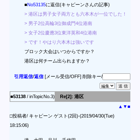
■
No53135
に返信(キャピーンさんの記事)
> 港区は男子女子両方とも六本木が一位でした！
> 男子2位高輪3位御成門4位港南
> 女子2位慶應3位東洋英和4位港南
> です！やはり六本木は強いです
ブロック大会はいつからですか？
港区は何チーム出られますか？
引用返信
/
返信
[メール受信/OFF]
削除キー/
■53138
/ inTopicNo.3)
Re[2]: 港区
▲
▼
■
□投稿者/ キャピーン ゲスト(2回)-(2019/04/30(Tue)
18:15:06)