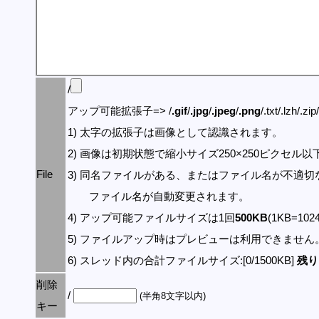
/
アップ可能拡張子=> /
.gif
/
.jpg
/
.jpeg
/
.png
/.txt/.lzh/.zi
1) 太字の拡張子は画像として認識されます。
2) 画像は初期状態で縮小サイズ250×250ピクセル
File
3) 同名ファイルがある、またはファイル名が不適切
ファイル名が自動変更されます。
4) アップ可能ファイルサイズは1回
500KB
(1KB=10
5) ファイルアップ時はプレビューは利用できません
6) スレッド内の合計ファイルサイズ:[0/1500KB]
残り:
削除
/
(半角8文字以内)
キー