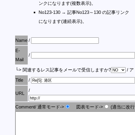
ンクになります(複数表示)。
No123-130 → 記事No123～130 の記事リンク
になります(連続表示)。
Name
/
E-
/
Mail
└> 関連するレス記事をメールで受信しますか?
/ 
Title
/
/
URL
Comment/ 通常モード->
図表モード->
(適当に改行