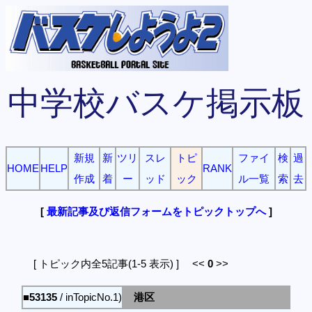
中学校バスケ掲示板
新規
新
ツリ
スレ
トピ
ファイ
検
過
HOME
HELP
RANK
作成
着
ー
ッド
ック
ル一覧
索
去
[
最新記事及び返信フォームをトピックトップへ
]
[ トピック内全5記事(1-5 表示) ] <<
0
>>
■53135
/ inTopicNo.1)
港区