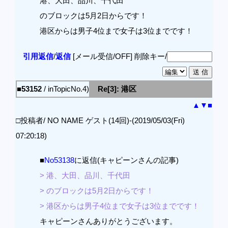
港、大田、品川、千代田
のブロックは5月2日からです！
港区からは男子4位まで女子は3位までです！
引用返信
/
返信
[メール受信/OFF]
削除キー/
■53152
/ inTopicNo.4)
Re[3]: 港区
▲
▼
■
□投稿者/ NO NAME ゲスト(14回)-(2019/05/03(Fri)
07:20:18)
■
No53138
に返信(キャピーンさんの記事)
> 港、大田、品川、千代田
> のブロックは5月2日からです！
> 港区からは男子4位まで女子は3位までです！
キャピーンさんありがとうございます。