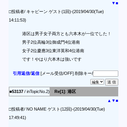
▼
■
□投稿者/ キャピーン ゲスト(1回)-(2019/04/30(Tue)
14:11:53)
港区は男子女子両方とも六本木が一位でした！
男子2位高輪3位御成門4位港南
女子2位慶應3位東洋英和4位港南
です！やはり六本木は強いです
引用返信
/
返信
[メール受信/OFF]
削除キー/
■53137
/ inTopicNo.2)
Re[1]: 港区
▲
▼
■
□投稿者/ NO NAME ゲスト(12回)-(2019/04/30(Tue)
17:49:41)