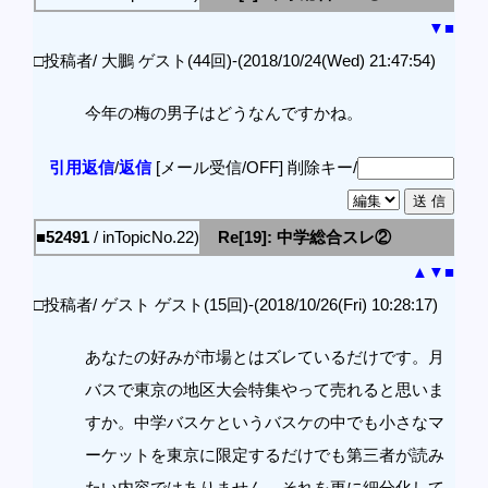
▼
■
□投稿者/ 大鵬 ゲスト(44回)-(2018/10/24(Wed) 21:47:54)
今年の梅の男子はどうなんですかね。
引用返信
/
返信
[メール受信/OFF]
削除キー/
■52491
/ inTopicNo.22)
Re[19]: 中学総合スレ②
▲
▼
■
□投稿者/ ゲスト ゲスト(15回)-(2018/10/26(Fri) 10:28:17)
あなたの好みが市場とはズレているだけです。月
バスで東京の地区大会特集やって売れると思いま
すか。中学バスケというバスケの中でも小さなマ
ーケットを東京に限定するだけでも第三者が読み
たい内容ではありません。それを更に細分化して