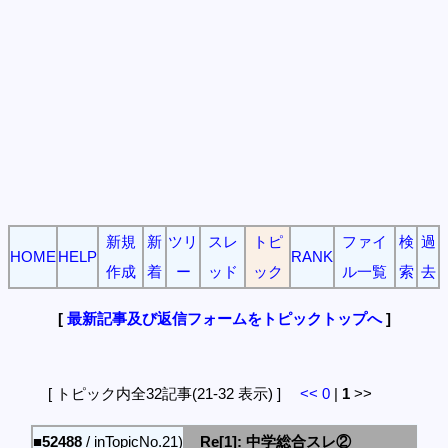
新規
新
ツリ
スレ
トピ
ファイ
検
過
HOME
HELP
RANK
作成
着
ー
ッド
ック
ル一覧
索
去
[
最新記事及び返信フォームをトピックトップへ
]
[ トピック内全32記事(21-32 表示) ]
<<
0
|
1
>>
■52488
/ inTopicNo.21)
Re[1]: 中学総合スレ②