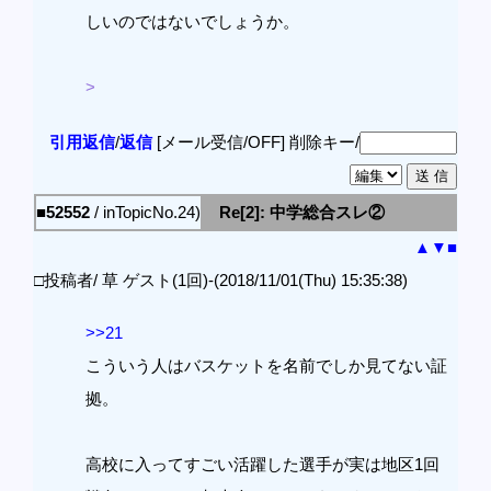
しいのではないでしょうか。
>
引用返信
/
返信
[メール受信/OFF]
削除キー/
■52552
/ inTopicNo.24)
Re[2]: 中学総合スレ②
▲
▼
■
□投稿者/ 草 ゲスト(1回)-(2018/11/01(Thu) 15:35:38)
>>21
こういう人はバスケットを名前でしか見てない証
拠。
高校に入ってすごい活躍した選手が実は地区1回