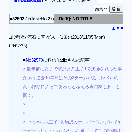
■52592
/ inTopicNo.27)
Re[5]: NO TITLE
▲
▼
■
□投稿者/ 流石に草 ゲスト(1回)-(2018/11/05(Mon)
09:07:33)
■
No52579
に返信(radioさんの記事)
> 数年前に女子で駒沢と八王子1で決勝を戦った事
があり過去10年間はその2チームが最もレベルの
高い部類に入るであろうと考える専門家も多いと
聞く。
>
>
> その年の八王子1と駒沢のナンバーワンプレイヤ
ーが一つにになったみたいな選手ってこの20年以