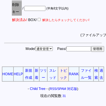
削除
/
(半角8文字以内)
キー
解決済み!
BOX/
解決したらチェックしてください!
(ファイルアッ
Mode/
Pass/
新規
新
ツリ
スレ
トピ
ファイ
検
過
HOME
HELP
RANK
作成
着
ー
ッド
ック
ル一覧
索
去
-
Child Tree
-
(
RSS/SPAM 対応版
)
現在の閲覧数
31