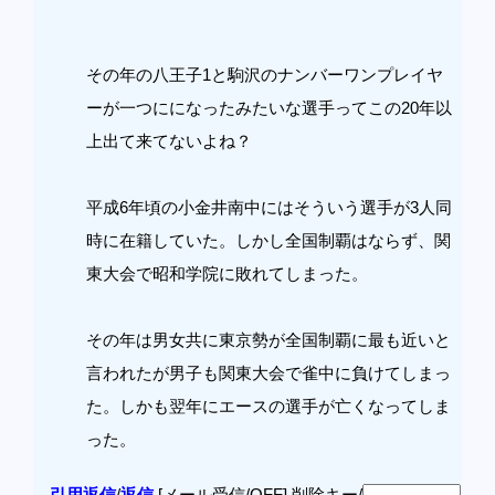
その年の八王子1と駒沢のナンバーワンプレイヤ
ーが一つにになったみたいな選手ってこの20年以
上出て来てないよね？
平成6年頃の小金井南中にはそういう選手が3人同
時に在籍していた。しかし全国制覇はならず、関
東大会で昭和学院に敗れてしまった。
その年は男女共に東京勢が全国制覇に最も近いと
言われたが男子も関東大会で雀中に負けてしまっ
た。しかも翌年にエースの選手が亡くなってしま
った。
引用返信
/
返信
[メール受信/OFF]
削除キー/