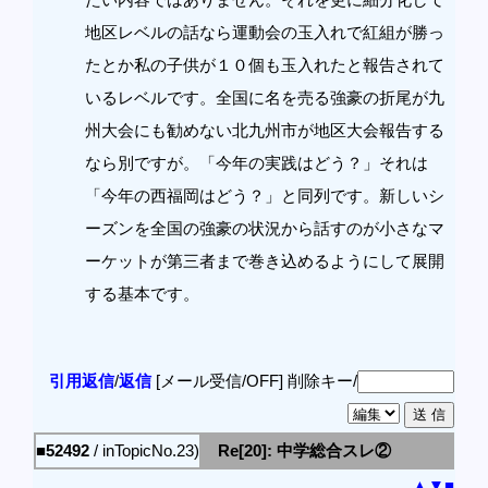
地区レベルの話なら運動会の玉入れで紅組が勝っ
たとか私の子供が１０個も玉入れたと報告されて
いるレベルです。全国に名を売る強豪の折尾が九
州大会にも勧めない北九州市が地区大会報告する
なら別ですが。「今年の実践はどう？」それは
「今年の西福岡はどう？」と同列です。新しいシ
ーズンを全国の強豪の状況から話すのが小さなマ
ーケットが第三者まで巻き込めるようにして展開
する基本です。
引用返信
/
返信
[メール受信/OFF]
削除キー/
■52492
/ inTopicNo.23)
Re[20]: 中学総合スレ②
▲
▼
■