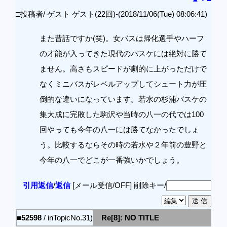
□投稿者/ ゲスト ゲスト(22回)-(2018/11/06(Tue) 08:06:41)
また昔話ですか(笑)。女バスは帰化選手やハーフ
の才能が入ってきた現代のバスケには絶対に勝て
ません。高さもスピードが劇的に上がっただけで
なくミニバスがレベルアップしてシュート力が圧
倒的な違いになっています。若水の杉浦バスケの
集大成に完敗した駒沢や当時の八一の代では100
回やっても今年の八一には勝てなかったでしょ
う。比較するならその時の若水や２年前の豊野と
今年の八一でどこが一番強いかでしょう。
引用返信
/
返信
[メール受信/OFF]
削除キー/
■52598
/ inTopicNo.31)
Re[8]: NO TITLE