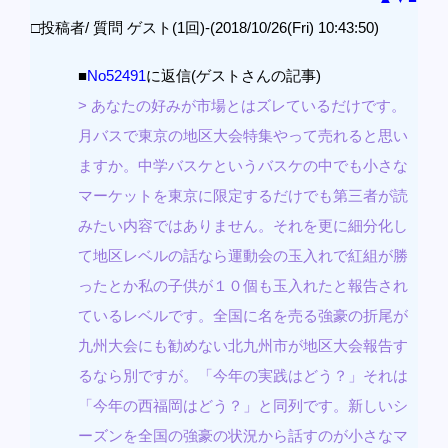
□投稿者/ 質問 ゲスト(1回)-(2018/10/26(Fri) 10:43:50)
■
No52491
に返信(ゲストさんの記事)
> あなたの好みが市場とはズレているだけです。
月バスで東京の地区大会特集やって売れると思い
ますか。中学バスケというバスケの中でも小さな
マーケットを東京に限定するだけでも第三者が読
みたい内容ではありません。それを更に細分化し
て地区レベルの話なら運動会の玉入れで紅組が勝
ったとか私の子供が１０個も玉入れたと報告され
ているレベルです。全国に名を売る強豪の折尾が
九州大会にも勧めない北九州市が地区大会報告す
るなら別ですが。「今年の実践はどう？」それは
「今年の西福岡はどう？」と同列です。新しいシ
ーズンを全国の強豪の状況から話すのが小さなマ