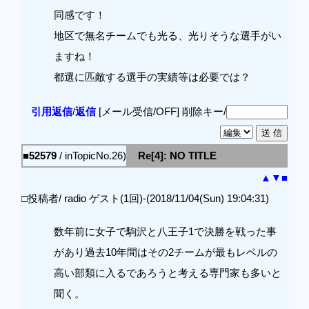
同感です！
地区で無名チームでも光る、光りそうな選手がい
ますね！
都選に匹敵する選手の実績等は必要では？
引用返信
/
返信
[メール受信/OFF]
削除キー/
■52579
/ inTopicNo.26)
Re[4]: NO TITLE
▲
▼
■
□投稿者/ radio ゲスト(1回)-(2018/11/04(Sun) 19:04:31)
数年前に女子で駒沢と八王子1で決勝を戦った事
があり過去10年間はその2チームが最もレベルの
高い部類に入るであろうと考える専門家も多いと
聞く。