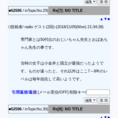
■52595
/ inTopicNo.29)
Re[7]: NO TITLE
▲
▼
■
□投稿者/ radio ゲスト(2回)-(2018/11/05(Mon) 21:34:28)
専門家とは50代位のおじいちゃん先生とおばあち
ゃん先生の事です。
当時の女子は小金井と国立が最強だったようで
す。ものが違ったと。それ以外はここ7～8年のレ
ベルは毎年拮抗して高いようです。
引用返信
/
返信
[メール受信/OFF]
削除キー/
■52596
/ inTopicNo.30)
Re[8]: NO TITLE
▲
▼
■