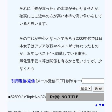
それに「物が違った」の水準が分かりませんが、
確実にここ近年の方が高い水準で高い争いをして
いると思います。
その年代が中心となったであろう2000年代では日
本女子はアジア敗戦やベスト16で終わったもの
が、近年はベスト4へ肉薄している事実。
帰化選手云々等は関係も有るかと思いますが、少
なくとも
引用返信
/
返信
[メール受信/OFF]
削除キー/
■52599
/ inTopicNo.32)
Re[9]: NO TITLE
▲
▼
■