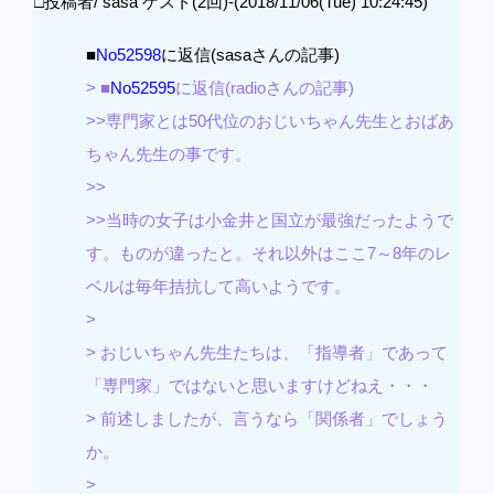
□投稿者/ sasa ゲスト(2回)-(2018/11/06(Tue) 10:24:45)
■
No52598
に返信(sasaさんの記事)
> ■
No52595
に返信(radioさんの記事)
>>専門家とは50代位のおじいちゃん先生とおばあ
ちゃん先生の事です。
>>
>>当時の女子は小金井と国立が最強だったようで
す。ものが違ったと。それ以外はここ7～8年のレ
ベルは毎年拮抗して高いようです。
>
> おじいちゃん先生たちは、「指導者」であって
「専門家」ではないと思いますけどねえ・・・
> 前述しましたが、言うなら「関係者」でしょう
か。
>