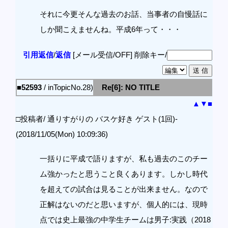
それに今更そんな過去のお話、当事者の自慢話に
しか聞こえませんね。平成6年って・・・
引用返信
/
返信
[メール受信/OFF]
削除キー/
■52593
/ inTopicNo.28)
Re[6]: NO TITLE
▲
▼
■
□投稿者/ 通りすがりの バスケ好き ゲスト(1回)-
(2018/11/05(Mon) 10:09:36)
一括りに平成で語りますが、私も過去のこのチー
ム強かったと思うこと良くあります。しかし時代
を超えての試合は見ることが出来ません。なので
正解はないのだと思いますが、個人的には、現時
点では史上最強の中学生チームは男子:実践（2018