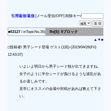
引用返信
/
返信
[メール受信/OFF]
削除キー/
■53127
/ inTopicNo.35)
Re[5]: 9ブロック
▲
▼
■
□投稿者/ 男子シード登場 ゲスト(1回)-(2019/04/26(Fri)
12:43:37)
いよいよ明日から男子シード校が出てきますね。
女子のように半分シードが負けるような波乱があ
るか楽しみです。
見学にオススメの会場や対戦があれば教えて下さ
い。