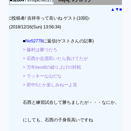
▲
▼
■
□投稿者/ 吉祥寺って良いね ゲスト(10回)-
(2018/12/16(Sun) 13:56:34)
■
No52778
に返信(ゲストさんの記事)
> 藤村は勝つだろ
> 石西か志茂田いたら負けてたが
> 万年best8の繰り上げの対戦
> ラッキーな山だな
> 府中5とか楽しみねーよ笑
石西と練習試合して勝ちましたが・・・なにか。
にしても、石西の子身長高いですね