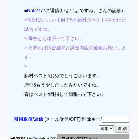
■
No52777
に返信(いよいよですね。さんの記事)
> 明日はいよいよ府中5と藤村のベスト4をかけた
試合ですね。
> 両校とも頑張って下さい。
> 出来れば試合結果と試合内容の速報お願いしま
す。
>
藤村ベスト4おめでとうございます。
府中5もう少しだったみたいですね。
春はベスト4目指して頑張って下さい。
引用返信
/
返信
[メール受信/OFF]
削除キー/
■52884
/ inTopicNo.27)
Re[4]: 9ブロック