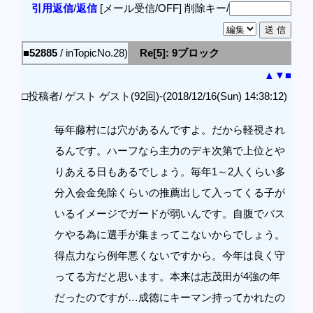
引用返信
/
返信
[メール受信/OFF]
削除キー/
■52885
/ inTopicNo.28)
Re[5]: 9ブロック
▲
▼
■
□投稿者/ ゲスト ゲスト(92回)-(2018/12/16(Sun) 14:38:12)
毎年藤村には穴があるんですよ。だから軽視され
るんです。ハーフなら主力のデキ次第で上位とや
りあえる日もあるでしょう。毎年1～2人くらい多
分入会金免除くらいの推薦出して入ってくる子が
いるイメージでガードが弱いんです。自腹でバス
ケやる為に選手が集まってこないからでしょう。
得点力なら例年悪くないですから。今年は良く守
ってる方だと思います。本来は志茂田が4強の年
だったのですが…成徳にキーマン持ってかれたの