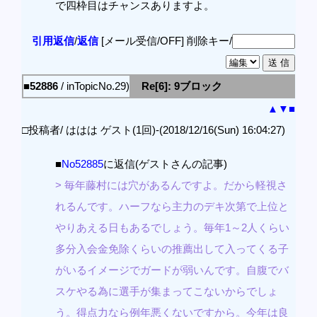
で四枠目はチャンスありますよ。
引用返信
/
返信
[メール受信/OFF]
削除キー/
■52886
/ inTopicNo.29)
Re[6]: 9ブロック
▲
▼
■
□投稿者/ ははは ゲスト(1回)-(2018/12/16(Sun) 16:04:27)
■
No52885
に返信(ゲストさんの記事)
> 毎年藤村には穴があるんですよ。だから軽視さ
れるんです。ハーフなら主力のデキ次第で上位と
やりあえる日もあるでしょう。毎年1～2人くらい
多分入会金免除くらいの推薦出して入ってくる子
がいるイメージでガードが弱いんです。自腹でバ
スケやる為に選手が集まってこないからでしょ
う。得点力なら例年悪くないですから。今年は良