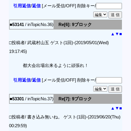
引用返信
/
返信
[メール受信/OFF]
削除キー/
■53141
/ inTopicNo.36)
Re[6]: 9ブロック
▲
▼
■
□投稿者/ 武蔵村山五 ゲスト(1回)-(2019/05/01(Wed)
19:17:45)
都大会出場出来るように頑張れ！
引用返信
/
返信
[メール受信/OFF]
削除キー/
■53301
/ inTopicNo.37)
Re[7]: 9ブロック
▲
▼
■
□投稿者/ 書き込み無いね。 ゲスト(1回)-(2019/06/20(Thu)
00:29:59)