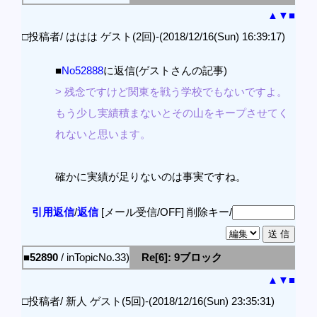
▲
▼
■
□投稿者/ ははは ゲスト(2回)-(2018/12/16(Sun) 16:39:17)
■
No52888
に返信(ゲストさんの記事)
> 残念ですけど関東を戦う学校でもないですよ。
もう少し実績積まないとその山をキープさせてく
れないと思います。
確かに実績が足りないのは事実ですね。
引用返信
/
返信
[メール受信/OFF]
削除キー/
■52890
/ inTopicNo.33)
Re[6]: 9ブロック
▲
▼
■
□投稿者/ 新人 ゲスト(5回)-(2018/12/16(Sun) 23:35:31)