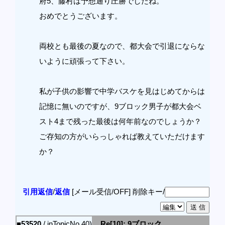
府5、藤村は予想通り圧勝でしたね。
おめでとうございます。
両校とも最後の夏なので、都大会で引退にならな
いように頑張って下さい。
私が子供の影響で中学バスケを見はじめてからは
記憶に無いのですが、9ブロック男子が都大会ベ
スト4まで残った最後は何年前なのでしょうか？
ご存知の方がいらっしゃれば教えていただけます
か？
引用返信
/
返信
[メール受信/OFF]
削除キー/
■53520
/ inTopicNo.40)
Re[10]: 9ブロック