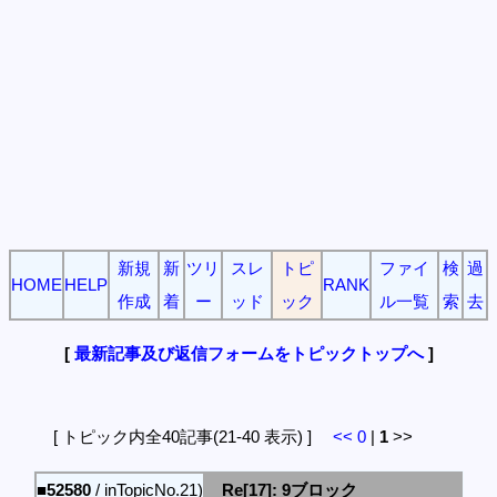
新規
新
ツリ
スレ
トピ
ファイ
検
過
HOME
HELP
RANK
作成
着
ー
ッド
ック
ル一覧
索
去
[
最新記事及び返信フォームをトピックトップへ
]
[ トピック内全40記事(21-40 表示) ]
<<
0
|
1
>>
■52580
/ inTopicNo.21)
Re[17]: 9ブロック