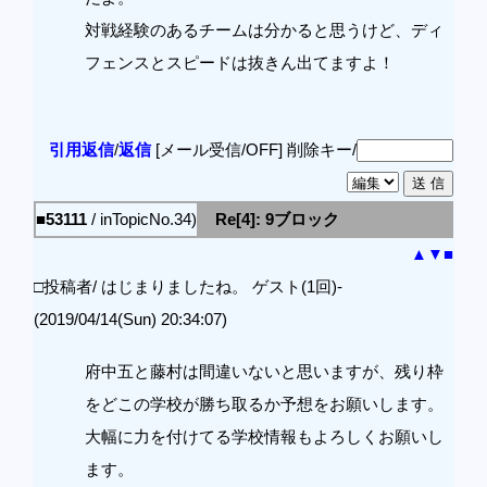
対戦経験のあるチームは分かると思うけど、ディ
フェンスとスピードは抜きん出てますよ！
引用返信
/
返信
[メール受信/OFF]
削除キー/
■53111
/ inTopicNo.34)
Re[4]: 9ブロック
▲
▼
■
□投稿者/ はじまりましたね。 ゲスト(1回)-
(2019/04/14(Sun) 20:34:07)
府中五と藤村は間違いないと思いますが、残り枠
をどこの学校が勝ち取るか予想をお願いします。
大幅に力を付けてる学校情報もよろしくお願いし
ます。