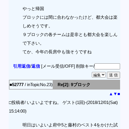
やっと帰国
ブロックには間に合わなかったけど、都大会は楽
しめそうです。
９ブロックの各チームは是非とも都大会を楽しん
で下さい。
てか、今年の長房中も強そうですね
引用返信
/
返信
[メール受信/OFF]
削除キー/
■52777
/ inTopicNo.23)
Re[2]: 9ブロック
▲
▼
■
□投稿者/ いよいよですね。 ゲスト(1回)-(2018/12/01(Sat)
15:14:00)
明日はいよいよ府中5と藤村のベスト4をかけた試