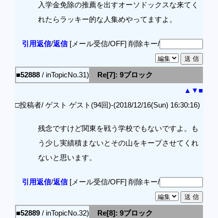
入学金免除の推薦を出すオーソドックスな来てく
れたらラッキー的な人集めやってますよ。
引用返信
/
返信
[メール受信/OFF]
削除キー/
■52888
/ inTopicNo.31)
Re[7]: 9ブロック
▲
▼
■
□投稿者/ ゲスト ゲスト(94回)-(2018/12/16(Sun) 16:30:16)
残念ですけど関東を戦う学校でもないですよ。も
う少し実績積まないとその山をキープさせてくれ
ないと思います。
引用返信
/
返信
[メール受信/OFF]
削除キー/
■52889
/ inTopicNo.32)
Re[8]: 9ブロック