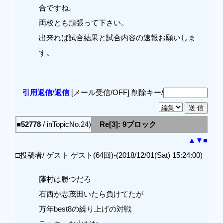
合ですね。
両校とも頑張って下さい。
出来れば試合結果と試合内容の速報お願いしま
す。
引用返信
/
返信
[メール受信/OFF]
削除キー/
■52778
/ inTopicNo.24)
Re[3]: 9ブロック
▲
▼
■
□投稿者/ ゲスト ゲスト(64回)-(2018/12/01(Sat) 15:24:00)
藤村は勝つだろ
石西か志茂田いたら負けてたが
万年best8の繰り上げの対戦