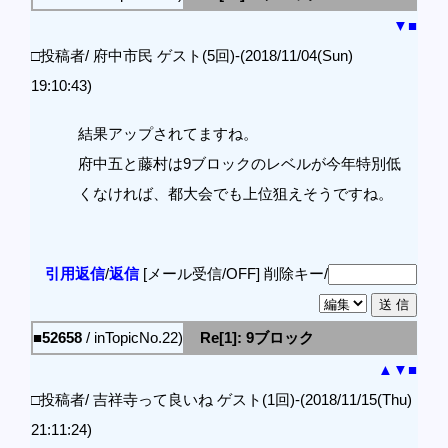
▼
■
□投稿者/ 府中市民 ゲスト(5回)-(2018/11/04(Sun)
19:10:43)
結果アップされてますね。
府中五と藤村は9ブロックのレベルが今年特別低
くなければ、都大会でも上位狙えそうですね。
引用返信
/
返信
[メール受信/OFF]
削除キー/
■52658
/ inTopicNo.22)
Re[1]: 9ブロック
▲
▼
■
□投稿者/ 吉祥寺って良いね ゲスト(1回)-(2018/11/15(Thu)
21:11:24)