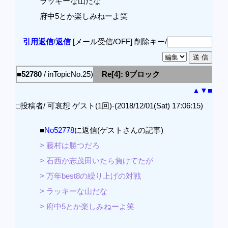
ラッキーな山だな
府中5とか楽しみねーよ笑
引用返信
/
返信
[メール受信/OFF]
削除キー/
■52780
/ inTopicNo.25)
Re[4]: 9ブロック
▲
▼
■
□投稿者/ 可哀想 ゲスト(1回)-(2018/12/01(Sat) 17:06:15)
■
No52778
に返信(ゲストさんの記事)
> 藤村は勝つだろ
> 石西か志茂田いたら負けてたが
> 万年best8の繰り上げの対戦
> ラッキーな山だな
> 府中5とか楽しみねーよ笑