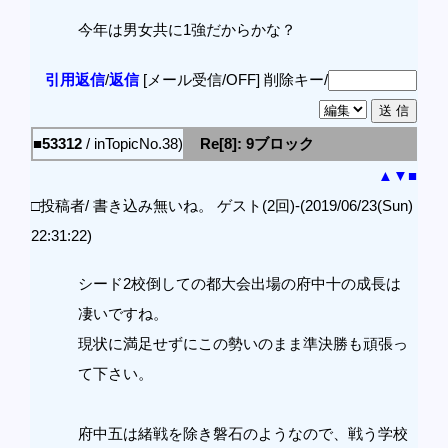
今年は男女共に1強だからかな？
引用返信
/
返信
[メール受信/OFF]
削除キー/
■53312
/ inTopicNo.38)
Re[8]: 9ブロック
▲
▼
■
□投稿者/ 書き込み無いね。 ゲスト(2回)-(2019/06/23(Sun)
22:31:22)
シード2校倒しての都大会出場の府中十の成長は
凄いですね。
現状に満足せずにこの勢いのまま準決勝も頑張っ
て下さい。
府中五は緒戦を除き磐石のようなので、戦う学校