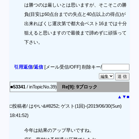
は勝つのは厳しいとは思いますが、そこそこの勝
負(目安は60点台までの失点と40点以上の得点)が
出来ればくじ運次第で都大会ベスト16までは十分
狙えると思いますので最後まで諦めずに頑張って
下さい。
引用返信
/
返信
[メール受信/OFF]
削除キー/
■53341
/ inTopicNo.39)
Re[9]: 9ブロック
▲
▼
■
□投稿者/ はやい&#8252; ゲスト(1回)-(2019/06/30(Sun)
18:41:52)
今年は結果のアップ早いですね。