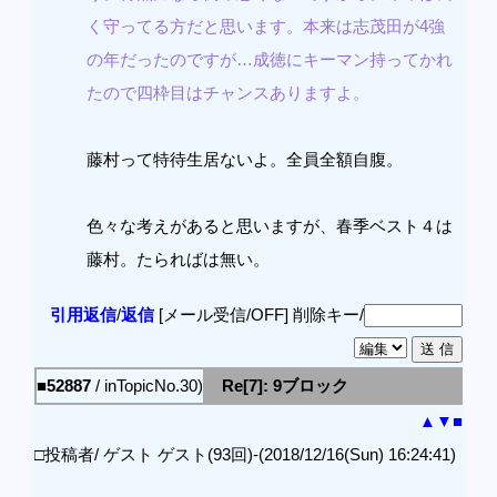
く守ってる方だと思います。本来は志茂田が4強
の年だったのですが…成徳にキーマン持ってかれ
たので四枠目はチャンスありますよ。
藤村って特待生居ないよ。全員全額自腹。
色々な考えがあると思いますが、春季ベスト４は
藤村。たらればは無い。
引用返信
/
返信
[メール受信/OFF]
削除キー/
■52887
/ inTopicNo.30)
Re[7]: 9ブロック
▲
▼
■
□投稿者/ ゲスト ゲスト(93回)-(2018/12/16(Sun) 16:24:41)