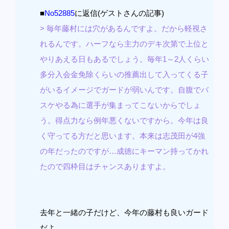
■
No52885
に返信(ゲストさんの記事)
> 毎年藤村には穴があるんですよ。だから軽視さ
れるんです。ハーフなら主力のデキ次第で上位と
やりあえる日もあるでしょう。毎年1～2人くらい
多分入会金免除くらいの推薦出して入ってくる子
がいるイメージでガードが弱いんです。自腹でバ
スケやる為に選手が集まってこないからでしょ
う。得点力なら例年悪くないですから。今年は良
く守ってる方だと思います。本来は志茂田が4強
の年だったのですが…成徳にキーマン持ってかれ
たので四枠目はチャンスありますよ。
去年と一緒の子だけど、今年の藤村も良いガード
だよ。