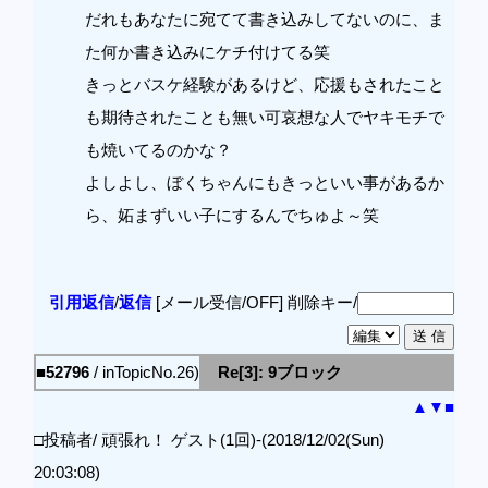
だれもあなたに宛てて書き込みしてないのに、ま
た何か書き込みにケチ付けてる笑
きっとバスケ経験があるけど、応援もされたこと
も期待されたことも無い可哀想な人でヤキモチで
も焼いてるのかな？
よしよし、ぼくちゃんにもきっといい事があるか
ら、妬まずいい子にするんでちゅよ～笑
引用返信
/
返信
[メール受信/OFF]
削除キー/
■52796
/ inTopicNo.26)
Re[3]: 9ブロック
▲
▼
■
□投稿者/ 頑張れ！ ゲスト(1回)-(2018/12/02(Sun)
20:03:08)