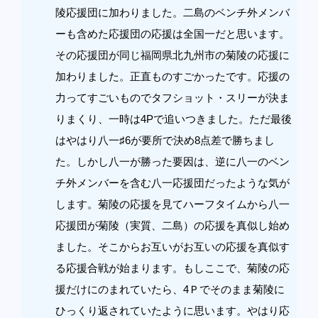
陵応援団に加わりました。二島のベンチ外メンバ
ーも含めた応援団の応援は全国一だと思います。
その応援団が同じ福岡県北九州市の菊陵の応援に
加わりました。正直ものすごかったです。応援の
力ってすごいものでタフショット・スリーが決ま
りまくり、一時は4Pで追いつきました。ただ最後
はやはり八一♯6が要所で決め8点差で勝ちまし
た。しかし八一が勝った要因は、逆に八一のベン
チ外メンバーを含む八一応援団だったような気が
します。菊陵の応援を見てハーフタイムから八一
応援団が菊陵（実質、二島）の応援を真似し始め
ました。そこからお互いがお互いの応援を真似す
る応援合戦が始まります。もしここで、菊陵の応
援だけにのまれていたら、4Ｐでそのまま菊陵に
ひっくり返されていたように思います。やはり応