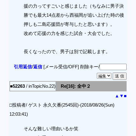
援の力ってすごいと感じました（ちなみに男子決
勝でも最大14点差から西福岡が追い上げた時の後
押しも二島応援団が寄与したと思います）。
改めて応援の力を感じた試合・大会でした。
長くなったので、男子は別で記載します。
引用返信
/
返信
[メール受信/OFF]
削除キー/
■52263
/ inTopicNo.22)
Re[16]: 全中２
▲
▼
■
□投稿者/ ゲスト 永久欠番(2545回)-(2018/08/26(Sun)
12:03:41)
そんな難しい理由いるか笑