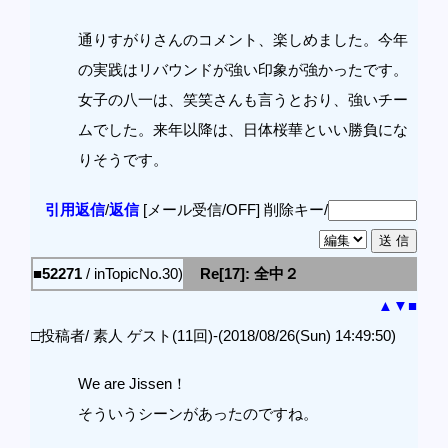
通りすがりさんのコメント、楽しめました。今年
の実践はリバウンドが強い印象が強かったです。
女子の八一は、笑笑さんも言うとおり、強いチー
ムでした。来年以降は、日体桜華といい勝負にな
りそうです。
引用返信
/
返信
[メール受信/OFF]
削除キー/
■52271
/ inTopicNo.30)
Re[17]: 全中２
▲
▼
■
□投稿者/ 素人 ゲスト(11回)-(2018/08/26(Sun) 14:49:50)
We are Jissen！
そういうシーンがあったのですね。