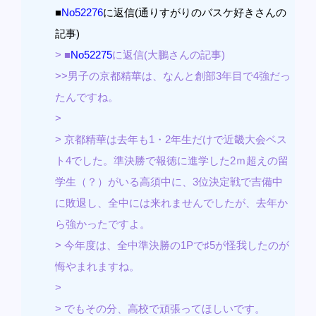
■
No52276
に返信(通りすがりのバスケ好きさんの
記事)
> ■
No52275
に返信(大鵬さんの記事)
>>男子の京都精華は、なんと創部3年目で4強だっ
たんですね。
>
> 京都精華は去年も1・2年生だけで近畿大会ベス
ト4でした。準決勝で報徳に進学した2ｍ超えの留
学生（？）がいる高須中に、3位決定戦で吉備中
に敗退し、全中には来れませんでしたが、去年か
ら強かったですよ。
> 今年度は、全中準決勝の1Pで♯5が怪我したのが
悔やまれますね。
>
> でもその分、高校で頑張ってほしいです。