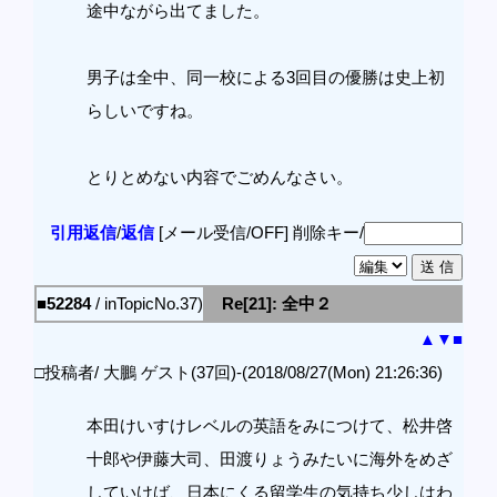
途中ながら出てました。
男子は全中、同一校による3回目の優勝は史上初
らしいですね。
とりとめない内容でごめんなさい。
引用返信
/
返信
[メール受信/OFF]
削除キー/
■52284
/ inTopicNo.37)
Re[21]: 全中２
▲
▼
■
□投稿者/ 大鵬 ゲスト(37回)-(2018/08/27(Mon) 21:26:36)
本田けいすけレベルの英語をみにつけて、松井啓
十郎や伊藤大司、田渡りょうみたいに海外をめざ
していけば、日本にくる留学生の気持ち少しはわ