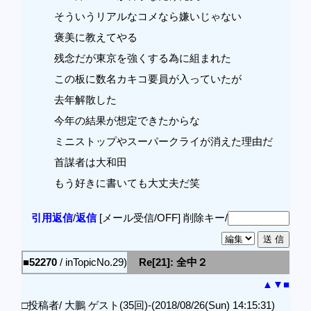
そういうリアルなコメなら嫌いじゃない
褒美に教えてやる
残念だが東京を強くする為に組まれた
この板に数名カキコ要員が入っていたが
去年解散した
今年の結果が想定できたからな
ミニストップやスーパークライが消えた理由だ
首謀者は大和田
もう好きに書いても大丈夫だ笑
引用返信
/
返信
[メール受信/OFF]
削除キー/
■52270
/ inTopicNo.29)
Re[21]: 全中２
▲
▼
■
□投稿者/ 大鵬 ゲスト(35回)-(2018/08/26(Sun) 14:15:31)