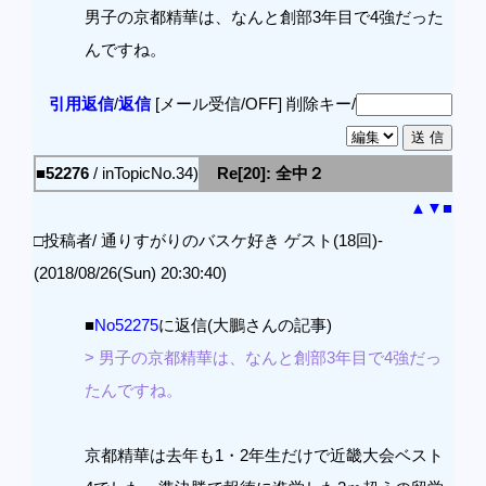
男子の京都精華は、なんと創部3年目で4強だった
んですね。
引用返信
/
返信
[メール受信/OFF]
削除キー/
■52276
/ inTopicNo.34)
Re[20]: 全中２
▲
▼
■
□投稿者/ 通りすがりのバスケ好き ゲスト(18回)-
(2018/08/26(Sun) 20:30:40)
■
No52275
に返信(大鵬さんの記事)
> 男子の京都精華は、なんと創部3年目で4強だっ
たんですね。
京都精華は去年も1・2年生だけで近畿大会ベスト