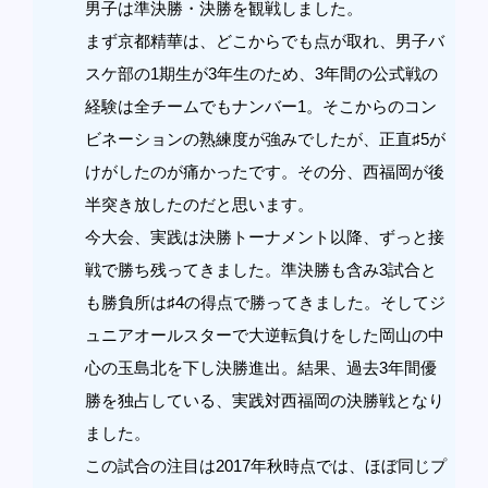
男子は準決勝・決勝を観戦しました。
まず京都精華は、どこからでも点が取れ、男子バ
スケ部の1期生が3年生のため、3年間の公式戦の
経験は全チームでもナンバー1。そこからのコン
ビネーションの熟練度が強みでしたが、正直♯5が
けがしたのが痛かったです。その分、西福岡が後
半突き放したのだと思います。
今大会、実践は決勝トーナメント以降、ずっと接
戦で勝ち残ってきました。準決勝も含み3試合と
も勝負所は♯4の得点で勝ってきました。そしてジ
ュニアオールスターで大逆転負けをした岡山の中
心の玉島北を下し決勝進出。結果、過去3年間優
勝を独占している、実践対西福岡の決勝戦となり
ました。
この試合の注目は2017年秋時点では、ほぼ同じプ