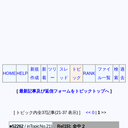
新規
新
ツリ
スレ
トピ
ファイ
検
過
HOME
HELP
RANK
作成
着
ー
ッド
ック
ル一覧
索
去
[
最新記事及び返信フォームをトピックトップへ
]
[ トピック内全37記事(21-37 表示) ]
<<
0
|
1
>>
■52262
/ inTopicNo.21)
Re[15]: 全中２