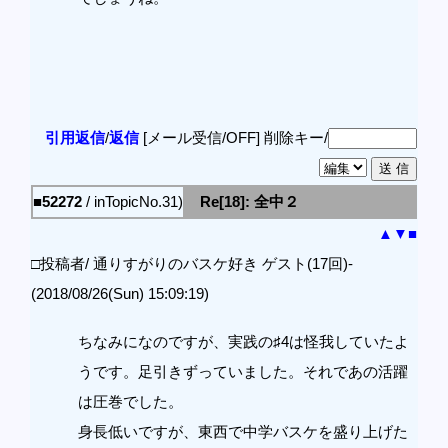
引用返信
/
返信
[メール受信/OFF]
削除キー/
■52272
/ inTopicNo.31)
Re[18]: 全中２
▲
▼
■
□投稿者/ 通りすがりのバスケ好き ゲスト(17回)-
(2018/08/26(Sun) 15:09:19)
ちなみになのですが、実践の♯4は怪我していたよ
うです。足引きずっていました。それであの活躍
は圧巻でした。
身長低いですが、東西で中学バスケを盛り上げた