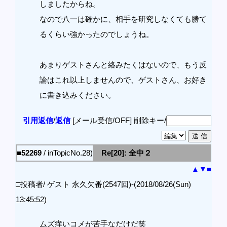
しましたからね。
なので八一は確かに、相手を研究しなくても勝て
るくらい強かったのでしょうね。
あまりゲストさんと絡みたくはないので、もう反
論はこれ以上しませんので、ゲストさん、お好き
に書き込みください。
引用返信
/
返信
[メール受信/OFF]
削除キー/
■52269
/ inTopicNo.28)
Re[20]: 全中２
▲
▼
■
□投稿者/ ゲスト 永久欠番(2547回)-(2018/08/26(Sun)
13:45:52)
ムズ痒いコメが苦手なだけだ笑