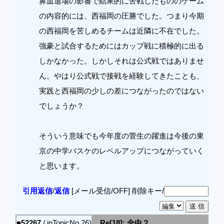
鼻血退場の影響で結果的に苦戦したもののゲーム
の内容的には、西福岡の圧勝でした。つまり今期
の西福岡を苦しめるチームは近隣に不在でした。
強豪と試合するためにはカップ戦に積極的に出る
しかなかった。しかしそれは公式戦ではありませ
ん。やはり公式戦で接戦を経験してきたことも、
実践と西福岡の少しの差につながったのではない
でしょうか？
そういう意味でも今年度の菅生の躍進は今後の東
京の中学バスケのレベルアップにつながっていく
と思います。
引用返信
/
返信
[メール受信/OFF]
削除キー/
■52267
/ inTopicNo.26)
Re[18]: 全中２