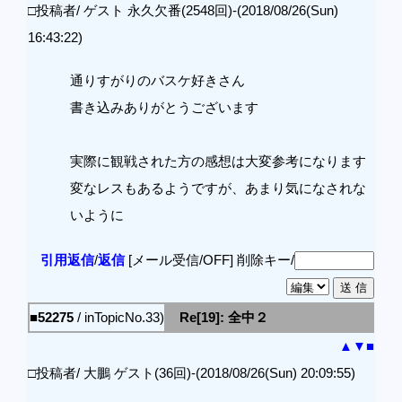
□投稿者/ ゲスト 永久欠番(2548回)-(2018/08/26(Sun)
16:43:22)
通りすがりのバスケ好きさん
書き込みありがとうございます
実際に観戦された方の感想は大変参考になります
変なレスもあるようですが、あまり気になされな
いように
引用返信
/
返信
[メール受信/OFF]
削除キー/
■52275
/ inTopicNo.33)
Re[19]: 全中２
▲
▼
■
□投稿者/ 大鵬 ゲスト(36回)-(2018/08/26(Sun) 20:09:55)