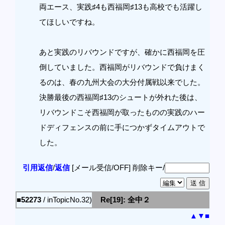
両エース、実践♯4も西福岡♯13も高校でも活躍し
てほしいですね。
あと実践のリバウンドですが、確かに西福岡を圧
倒していました。西福岡がリバウンドで負けまく
るのは、春の九州大会の大分付属戦以来でした。
決勝最後の西福岡♯13のシュートが外れた後は、
リバウンドこそ西福岡が取ったものの実践のハー
ドディフェンスの前に手につかずタイムアウトで
した。
引用返信
/
返信
[メール受信/OFF]
削除キー/
■52273
/ inTopicNo.32)
Re[19]: 全中２
▲
▼
■