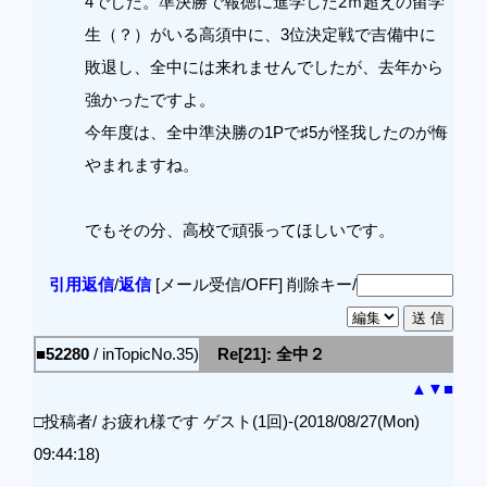
4でした。準決勝で報徳に進学した2ｍ超えの留学
生（？）がいる高須中に、3位決定戦で吉備中に
敗退し、全中には来れませんでしたが、去年から
強かったですよ。
今年度は、全中準決勝の1Pで♯5が怪我したのが悔
やまれますね。
でもその分、高校で頑張ってほしいです。
引用返信
/
返信
[メール受信/OFF]
削除キー/
■52280
/ inTopicNo.35)
Re[21]: 全中２
▲
▼
■
□投稿者/ お疲れ様です ゲスト(1回)-(2018/08/27(Mon)
09:44:18)