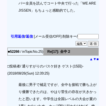
バー全員を読んでコート中央で行った「WE ARE
JISSEN」もちょっと感動的でした。
引用返信
/
返信
[メール受信/OFF]
削除キー/
■52266
/ inTopicNo.25)
Re[17]: 全中２
▲
▼
■
□投稿者/ 通りすがりのバスケ好き ゲスト(15回)-
(2018/08/26(Sun) 12:39:25)
最後に男子で補足ですが、全中を接戦で勝ち上が
り優勝できたのは、やはり菅生の存在が大きかっ
たと思います。中学生は全国レベルの大会が夏の
1度しかないため、カップ戦に行かなければ、他