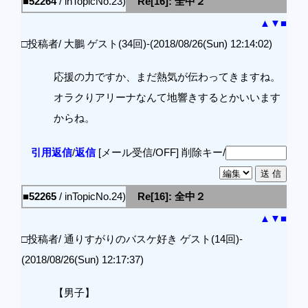
■52264
/ inTopicNo.23)
Re[16]: 全中２
▲
▼
■
□投稿者/ 大鵬 ゲスト(34回)-(2018/08/26(Sun) 12:14:02)
応援の力ですか、まだ熱気が伝わってきますね。
オラクりアリーナなんて地響きするとかいいます
からね。
引用返信
/
返信
[メール受信/OFF]
削除キー/
■52265
/ inTopicNo.24)
Re[16]: 全中２
▲
▼
■
□投稿者/ 通りすがりのバスケ好き ゲスト(14回)-
(2018/08/26(Sun) 12:17:37)
【男子】