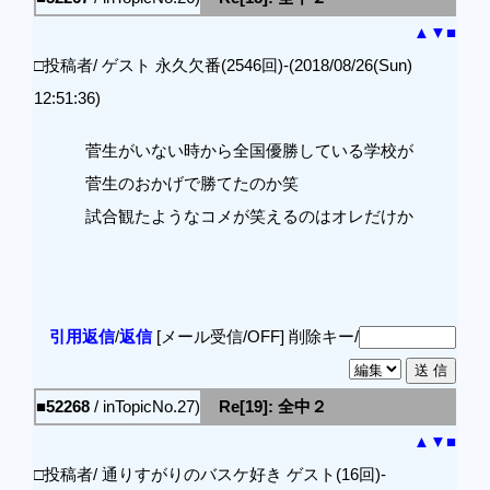
▲
▼
■
□投稿者/ ゲスト 永久欠番(2546回)-(2018/08/26(Sun)
12:51:36)
菅生がいない時から全国優勝している学校が
菅生のおかげで勝てたのか笑
試合観たようなコメが笑えるのはオレだけか
引用返信
/
返信
[メール受信/OFF]
削除キー/
■52268
/ inTopicNo.27)
Re[19]: 全中２
▲
▼
■
□投稿者/ 通りすがりのバスケ好き ゲスト(16回)-