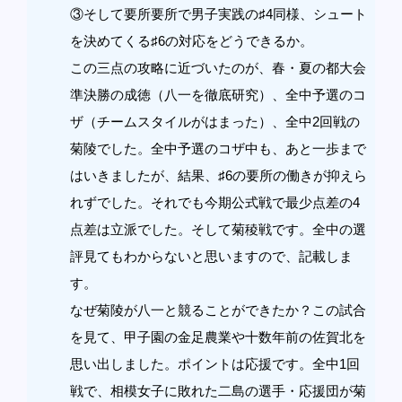
③そして要所要所で男子実践の♯4同様、シュート
を決めてくる♯6の対応をどうできるか。
この三点の攻略に近づいたのが、春・夏の都大会
準決勝の成徳（八一を徹底研究）、全中予選のコ
ザ（チームスタイルがはまった）、全中2回戦の
菊陵でした。全中予選のコザ中も、あと一歩まで
はいきましたが、結果、♯6の要所の働きが抑えら
れずでした。それでも今期公式戦で最少点差の4
点差は立派でした。そして菊稜戦です。全中の選
評見てもわからないと思いますので、記載しま
す。
なぜ菊陵が八一と競ることができたか？この試合
を見て、甲子園の金足農業や十数年前の佐賀北を
思い出しました。ポイントは応援です。全中1回
戦で、相模女子に敗れた二島の選手・応援団が菊