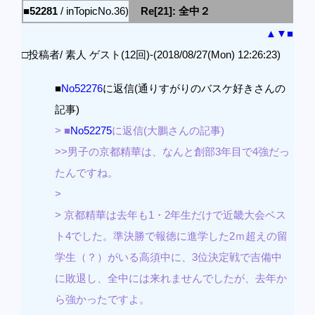
■52281
/ inTopicNo.36)
Re[21]: 全中２
▲
▼
■
□投稿者/ 素人 ゲスト(12回)-(2018/08/27(Mon) 12:26:23)
■
No52276
に返信(通りすがりのバスケ好きさんの
記事)
> ■
No52275
に返信(大鵬さんの記事)
>>男子の京都精華は、なんと創部3年目で4強だっ
たんですね。
>
> 京都精華は去年も1・2年生だけで近畿大会ベス
ト4でした。準決勝で報徳に進学した2ｍ超えの留
学生（？）がいる高須中に、3位決定戦で吉備中
に敗退し、全中には来れませんでしたが、去年か
ら強かったですよ。