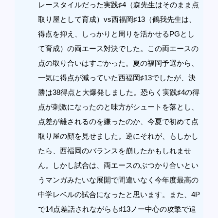
レースタイルだった実践♯4（森先生はそのまま点
取り屋として育成）vs西福岡♯13（鶴我先生は、
得点を抑え、しっかりと周りを活かせるPGとし
て育成）の両エース対決でした。この両エースの
点の取り合いはすごかった。夏の福岡予選から、
一気に得点が減っていた西福岡♯13でしたが、決
勝は38得点と大爆発しました。恐らく実践♯4の得
点が刺激になったのと味方がシュートを落とし、
点差が離されるのを嫌ったのか、今夏で初めて点
取り屋の顔を見せました。逆にそれが、もしかし
たら、西福岡のバランスを崩したかもしれませ
ん。しかし試合は、両エースのぶつかり合いとい
うマンガみたいな展開で間違いなく今年度最高の
中学レベルの試合になったと思います。また、4P
で14点差話されながらも♯13ノー中心の攻撃で追