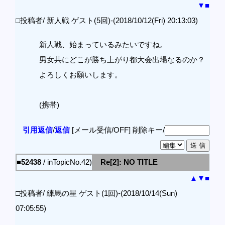
▼
■
□投稿者/ 新人戦 ゲスト(5回)-(2018/10/12(Fri) 20:13:03)
新人戦、始まっているみたいですね。
男女共にどこが勝ち上がり都大会出場なるのか？
よろしくお願いします。
(携帯)
引用返信
/
返信
[メール受信/OFF]
削除キー/
■52438
/ inTopicNo.42)
Re[2]: NO TITLE
▲
▼
■
□投稿者/ 練馬の星 ゲスト(1回)-(2018/10/14(Sun)
07:05:55)