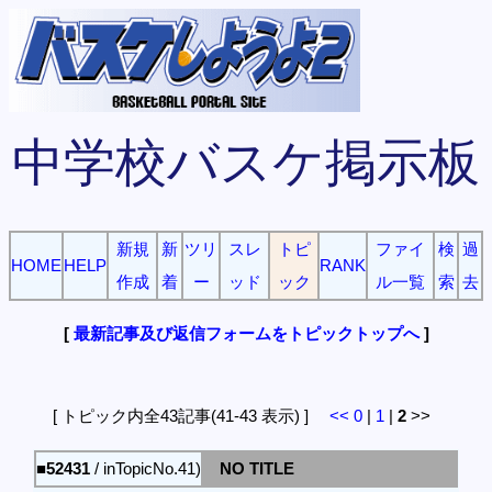
中学校バスケ掲示板
新規
新
ツリ
スレ
トピ
ファイ
検
過
HOME
HELP
RANK
作成
着
ー
ッド
ック
ル一覧
索
去
[
最新記事及び返信フォームをトピックトップへ
]
[ トピック内全43記事(41-43 表示) ]
<<
0
|
1
|
2
>>
■52431
/ inTopicNo.41)
NO TITLE