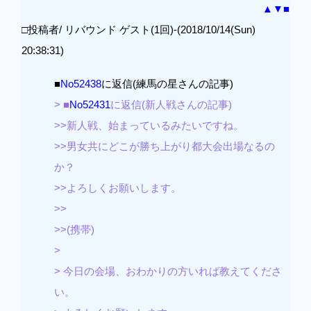
▲
▼
■
□投稿者/ リバウンド ゲスト(1回)-(2018/10/14(Sun)
20:38:31)
■
No52438
に返信(練馬の星さんの記事)
> ■
No52431
に返信(新人戦さんの記事)
>>新人戦、始まっているみたいですね。
>>男女共にどこが勝ち上がり都大会出場なるの
か？
>>よろしくお願いします。
>>
>>(携帯)
>
> 今日の会場、おわかりの方いれば教えてくださ
い。