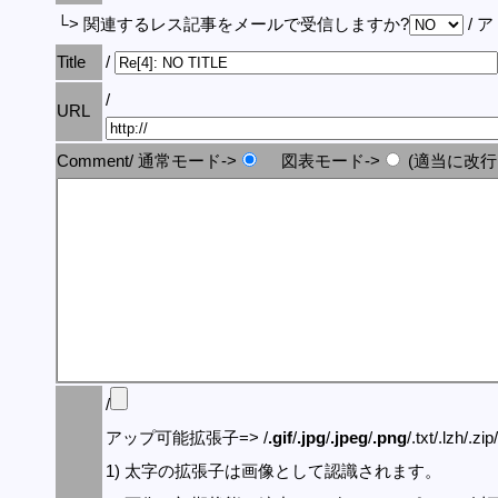
└> 関連するレス記事をメールで受信しますか?
/ 
Title
/
/
URL
Comment/ 通常モード->
図表モード->
(適当に改行
/
アップ可能拡張子=> /
.gif
/
.jpg
/
.jpeg
/
.png
/.txt/.lzh/.zi
1) 太字の拡張子は画像として認識されます。