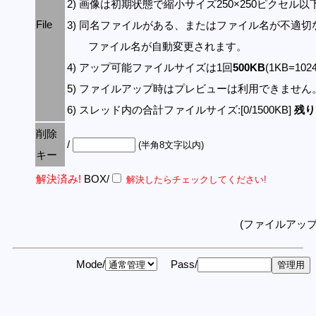
2) 画像は初期状態で縮小サイズ250×250ピクセル
File
3) 同名ファイルがある、またはファイル名が不適切
ファイル名が自動変更されます。
4) アップ可能ファイルサイズは1回
500KB
(1KB=10
5) ファイルアップ時はプレビューは利用できません
6) スレッド内の合計ファイルサイズ:[0/1500KB]
残り:
削除
/
(半角8文字以内)
キー
解決済み!
BOX/
解決したらチェックしてください!
(ファイルアッ
Mode/
Pass/