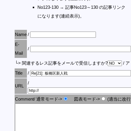
No123-130 → 記事No123～130 の記事リンク
になります(連続表示)。
Name
/
E-
/
Mail
└> 関連するレス記事をメールで受信しますか?
/ 
Title
/
/
URL
Comment/ 通常モード->
図表モード->
(適当に改行