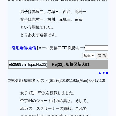
男子は赤塚二、赤塚三、西台、高島一
女子は志村一、桜川、赤塚三、帝京
という順位でした。
とりあえず速報です。
引用返信
/
返信
[メール受信/OFF]
削除キー/
■52589
/ inTopicNo.23)
Re[22]: 板橋区新人戦
▲
▼
■
□投稿者/ 観戦者 ゲスト(6回)-(2018/11/05(Mon) 00:17:10)
女子 桜川-帝京を観戦しました。
帝京#4のシュート能力の高さ。そして、
#5#7の、スクリーナーの貢献。これで