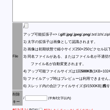
/
アップ可能拡張子=> /
.gif
/
.jpg
/
.jpeg
/
.png
/.txt/.lzh/.zi
1) 太字の拡張子は画像として認識されます。
2) 画像は初期状態で縮小サイズ250×250ピクセル
File
3) 同名ファイルがある、またはファイル名が不適切
ファイル名が自動変更されます。
4) アップ可能ファイルサイズは1回
500KB
(1KB=10
5) ファイルアップ時はプレビューは利用できません
6) スレッド内の合計ファイルサイズ:[0/1500KB]
残り:
削除
/
(半角8文字以内)
キー
解決済み!
BOX/