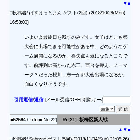
▼
■
□投稿者/ ばすけっとまん ゲスト(2回)-(2018/10/29(Mon)
16:58:00)
いよいよ最終日を残すのみです。女子はどこも都
大会に出場できる可能性がある中、どのようなゲ
ーム展開になるのか。得失点も気になるところで
す。前評判の高かった赤三、西台を抑え、ノーマ
ーク？だった桜川、志一が都大会出場になるか。
面白くなりそうです。
引用返信
/
返信
[メール受信/OFF]
削除キー/
■52584
/ inTopicNo.22)
Re[21]: 板橋区新人戦
▲
▼
■
□投稿者/ Sahrzad ゲスト(5回)-(2018/11/04(Sun) 21:09:26)