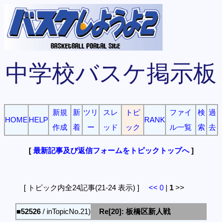
中学校バスケ掲示板
新規
新
ツリ
スレ
トピ
ファイ
検
過
HOME
HELP
RANK
作成
着
ー
ッド
ック
ル一覧
索
去
[
最新記事及び返信フォームをトピックトップへ
]
[ トピック内全24記事(21-24 表示) ]
<<
0
|
1
>>
■52526
/ inTopicNo.21)
Re[20]: 板橋区新人戦