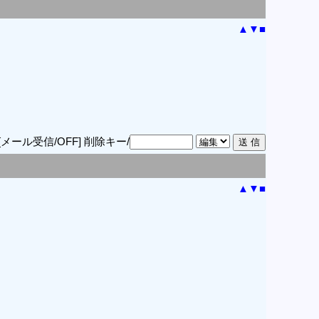
▲
▼
■
[メール受信/OFF]
削除キー/
▲
▼
■