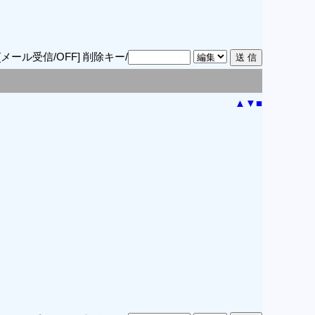
[メール受信/OFF]
削除キー/
▲
▼
■