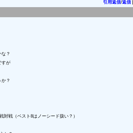
引用返信
/
返信
かな？
ですが
うか？
戦対戦（ベスト8はノーシード扱い？）