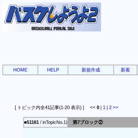
HOME
HELP
新規作成
新着
[ トピック内全41記事(1-20 表示) ] <<
0
|
1
|
2
>>
■51161
/ inTopicNo.1)
第7ブロック②