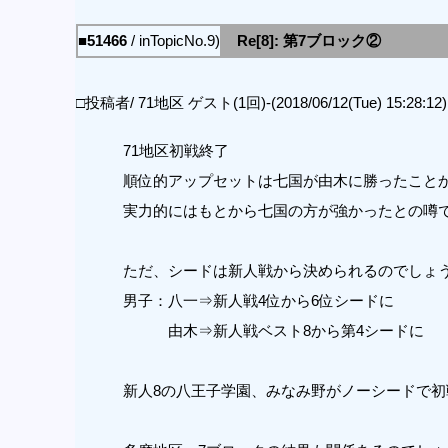
■51466
/ inTopicNo.9)
Re[8]: 第7ブロック②
□投稿者/ 71地区 ゲスト(1回)-(2018/06/12(Tue) 15:28:12)
71地区初戦終了
順位的アップセットは七国が由木に勝ったこと
実力的にはもとから七国の方が強かったとの噂
ただ、シードは新人戦から決められるのでしょ
男子：八一⇒新人戦4位から6位シードに
由木⇒新人戦ベスト8から第4シードに
新人8の八王子学園、みなみ野がノーシードで初