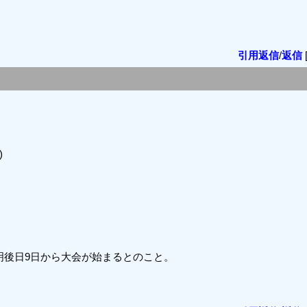
引用返信
/
返信
)
明後日9日から大会が始まるとのこと。