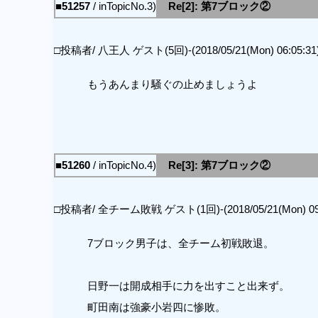
■51257
/ inTopicNo.3)
Re[2]: 第7ブロック②
□投稿者/ 八王人 ゲスト(5回)-(2018/05/21(Mon) 06:05:31
もうあんまり騒ぐの止めましょうよ
■51260
/ inTopicNo.4)
Re[3]: 第7ブロック②
□投稿者/ 全チーム敗戦 ゲスト(1回)-(2018/05/21(Mon) 09:
7ブロック男子は、全チーム初戦敗退。
日野一は開成相手に力を出すこと出来ず。
町田南は強豪小岩四に惨敗。