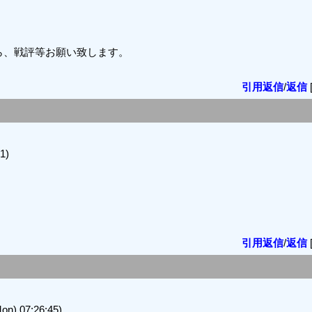
ら、戦評等お願い致します。
引用返信
/
返信
1)
引用返信
/
返信
) 07:26:45)