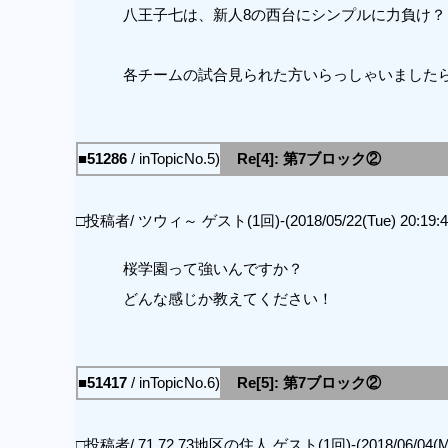
八王子七は、新人8の西台にシンプルに力負け？
各チームの試合見られた方いらっしゃいました
■51286
/ inTopicNo.5)
Re[4]: 第7ブロック②
□投稿者/ ツウィ～ ゲスト(1回)-(2018/05/22(Tue) 20:19:4
桜学園って強いんですか？
どんな感じか教えてください！
■51417
/ inTopicNo.6)
Re[5]: 第7ブロック②
□投稿者/ 71.72.73地区の住人 ゲスト(1回)-(2018/06/04(Mon