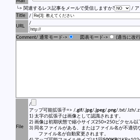
Mail
└> 関連するレス記事をメールで受信しますか?
/ 
Title
/
/
URL
Comment/ 通常モード->
図表モード->
(適当に改行
/
アップ可能拡張子=> /
.gif
/
.jpg
/
.jpeg
/
.png
/.txt/.lzh/.
1) 太字の拡張子は画像として認識されます。
2) 画像は初期状態で縮小サイズ250×250ピクセル
File
3) 同名ファイルがある、またはファイル名が不適切
ファイル名が自動変更されます。
4) アップ可能ファイルサイズは1回
500KB
(1KB=10