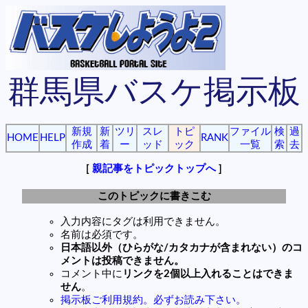
群馬県バスケ掲示板
新規
新
ツリ
スレ
トピ
ファイル
検
過
HOME
HELP
RANK
作成
着
ー
ッド
ック
一覧
索
去
[
親記事をトピックトップへ
]
このトピックに書きこむ
入力内容にタグは利用できません。
名前は必須です。
日本語以外（ひらがな/カタカナが含まれない）のコ
メントは投稿できません。
コメント中に
リンクを2個以上入れることはできま
せん
。
掲示板ご利用規約。必ずお読み下さい。