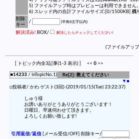
5) ファイルアップ時はプレビューは利用できません
6) スレッド内の合計ファイルサイズ:[0/1500KB]
残り
削除
/
(半角8文字以内)
キー
解決済み!
BOX/
解決したらチェックしてください!
(ファイルアッ
[ トピック内全3記事(1-3 表示) ] <<
0
>>
■14233
/ inTopicNo.1)
Re[2]: 教えてください
▼
■
□投稿者/ かわ ゲスト(3回)-(2019/01/15(Tue) 23:22:37)
しゅう様
お誘いありがとうありがとうございます！
日曜日、早速伺わせて頂きます。
よろしくお願い致します!
引用返信
/
返信
[メール受信/OFF]
削除キー/