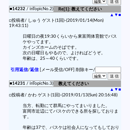
■14232
/ inTopicNo.2)
Re[1]: 教えてください
▲
▼
■
□投稿者/ しゅう ゲスト(1回)-(2019/01/14(Mon)
19:43:11)
日曜日の夜19:30くらいから東富岡体育館でバス
ケやってます。
カインズホームのそばです。
次の日曜日もやるので、よければどうぞ。
年齢は、25～40くらいです。
引用返信
/
返信
[メール受信/OFF]
削除キー/
■14231
/ inTopicNo.3)
教えてください
▲
▼
■
□投稿者/ かわ ゲスト(1回)-(2019/01/13(Sun) 20:16:48)
当方、転勤にて群馬にやってまいりました。
富岡市近辺にてバスケのできる所を探しておりま
す。
年齢は37で、バスケは社会人になってもしており