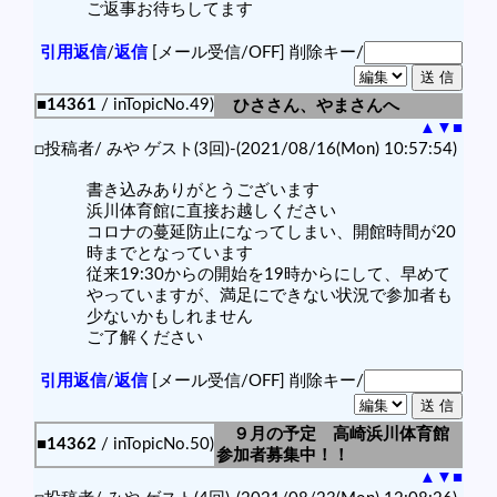
ご返事お待ちしてます
引用返信
/
返信
[メール受信/OFF]
削除キー/
■14361
/ inTopicNo.49)
ひささん、やまさんへ
▲
▼
■
□投稿者/ みや ゲスト(3回)-(2021/08/16(Mon) 10:57:54)
書き込みありがとうございます
浜川体育館に直接お越しください
コロナの蔓延防止になってしまい、開館時間が20
時までとなっています
従来19:30からの開始を19時からにして、早めて
やっていますが、満足にできない状況で参加者も
少ないかもしれません
ご了解ください
引用返信
/
返信
[メール受信/OFF]
削除キー/
９月の予定 高崎浜川体育館
■14362
/ inTopicNo.50)
参加者募集中！！
▲
▼
■