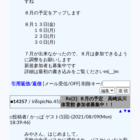
すね
８月の予定をアップします
８月１３日(金)
１６日(月)
２３日(月)
３０日(月)
７月が出来なかったので、８月は参加できるよう
に調整をお願いします
新規参加者も募集中です
詳細は最初の書き込みをご覧くださいm(__)m
引用返信
/
返信
[メール受信/OFF]
削除キー/
Re[2]: ８月の予定 高崎浜川
■14357
/ inTopicNo.45)
体育館 参加者募集中！！
▲
▼
■
□投稿者/ かっぱ ゲスト(1回)-(2021/08/09(Mon)
18:39:46)
みやさん、はじめまして。