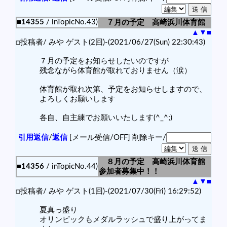
■14355
/ inTopicNo.43)
７月の予定 高崎浜川体育館
▲
▼
■
□投稿者/ みや ゲスト(2回)-(2021/06/27(Sun) 22:30:43)
７月の予定をお知らせしたいのですが
残念ながら体育館が取れておりません（涙）
体育館が取れ次第、予定をお知らせしますので、
よろしくお願いします
各自、自主練でお願いいたします(^_^;)
引用返信
/
返信
[メール受信/OFF]
削除キー/
８月の予定 高崎浜川体育館
■14356
/ inTopicNo.44)
参加者募集中！！
▲
▼
■
□投稿者/ みや ゲスト(1回)-(2021/07/30(Fri) 16:29:52)
夏真っ盛り
オリンピックもメダルラッシュで盛り上がってま