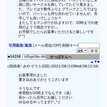
五輪の女子バスケに感化され、バスケいいなと安
易に思いサークルを探していてたどり着きまし
た。プレイは十数年ぶりとブランクどころではな
いので、バッシュも持ち合わせていませんが、見
学しても良いでしょうか？
またしてもマンボウが出ますので、20時までの使
用のようで残念ですが…。
お手隙でしたらお返事いただけると嬉しいです
(^^)
引用返信
/
返信
[メール受信/OFF]
削除キー/
■14358
/ inTopicNo.46)
かっぱさんへ
▲
▼
■
□投稿者/ みや ゲスト(2回)-(2021/08/11(Wed) 08:12:26)
お返事遅れました
書き込みありがとうございます
そうなんです
体育館が20時までなんです（涙）
良かったら見学にお越しください
ゆるゆるやってます(^_^;)