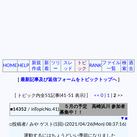
新規
新
ツリ
スレ
トピ
ファイル
検
過
HOME
HELP
RANK
作成
着
ー
ッド
ック
一覧
索
去
[
最新記事及び返信フォームをトピックトップへ
]
[ トピック内全51記事(41-51 表示) ]
<<
0
|
1
|
2
>>
５月の予定 高崎浜川 参加者
■14352
/ inTopicNo.41)
募集中！！
▼
■
□投稿者/ みや ゲスト(1回)-(2021/04/26(Mon) 08:37:16)
運動するにはちょうどいい季節になりました