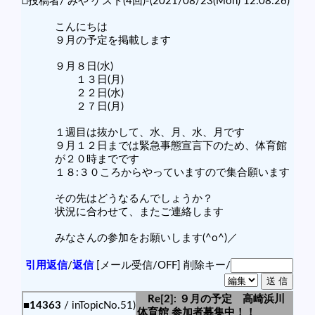
□投稿者/ みや ゲスト(4回)-(2021/08/23(Mon) 12:08:26)
こんにちは
９月の予定を掲載します
９月８日(水)
１３日(月)
２２日(水)
２７日(月)
１週目は抜かして、水、月、水、月です
９月１２日までは緊急事態宣言下のため、体育館
が２０時までです
１８:３０ころからやっていますので集合願います
その先はどうなるんでしょうか？
状況に合わせて、またご連絡します
みなさんの参加をお願いします(^o^)／
引用返信
/
返信
[メール受信/OFF]
削除キー/
Re[2]: ９月の予定 高崎浜川
■14363
/ inTopicNo.51)
体育館 参加者募集中！！