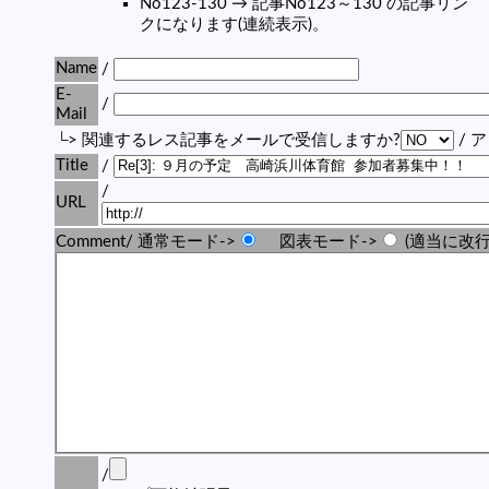
No123-130 → 記事No123～130 の記事リン
クになります(連続表示)。
Name
/
E-
/
Mail
└> 関連するレス記事をメールで受信しますか?
/ 
Title
/
/
URL
Comment/ 通常モード->
図表モード->
(適当に改行
/