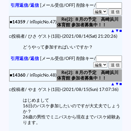
引用返信
/
返信
[メール受信/OFF]
削除キー/
Re[2]: ８月の予定 高崎浜川
■14359
/ inTopicNo.47)
体育館 参加者募集中！！
▲
▼
■
□投稿者/ ひさ ゲスト(1回)-(2021/08/14(Sat) 21:20:26)
どうやって参加すればいいですか？
引用返信
/
返信
[メール受信/OFF]
削除キー/
Re[2]: ８月の予定 高崎浜川
■14360
/ inTopicNo.48)
体育館 参加者募集中！！
▲
▼
■
□投稿者/ やま ゲスト(1回)-(2021/08/15(Sun) 17:07:36)
はじめまして
16日のバスケ参加したいのですが大丈夫でしょう
か？
26歳の男性でミニバスから現在までバスケ経験あ
ります。