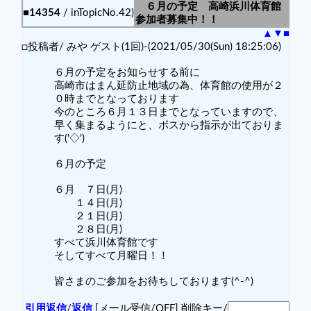
６月の予定 高崎浜川体育館
■14354
/ inTopicNo.42)
参加者募集中！！
▲
▼
■
□投稿者/ みや ゲスト(1回)-(2021/05/30(Sun) 18:25:06)
６月の予定をお知らせする前に
高崎市はまん延防止地域の為、体育館の使用が２
０時までとなっております
今のところ６月１３日までとなっていますので、
早く集まるようにと、ボスから指示が出ておりま
す('◇')ゞ
６月の予定
６月 ７日(月)
１４日(月)
２１日(月)
２８日(月)
すべて浜川体育館です
そしてすべて月曜日！！
皆さまのご参加をお待ちしております(^-^)
引用返信
/
返信
[メール受信/OFF]
削除キー/