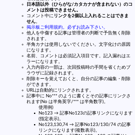
日本語以外（ひらがな/カタカナが含まれない）のコ
メントは投稿できません。
コメント中に
リンクを2個以上入れることはできま
せん
。
掲示板ご利用規約。必ずお読み下さい。
他人を中傷する記事は管理者の判断で予告無く削除
されます。
半角カナは使用しないでください。文字化けの原因
になります。
名前、コメントは必須記入項目です。記入漏れはエ
ラーになります。
入力内容の一部は、次回投稿時の手間を省くためブ
ラウザに記録されます。
削除キーを覚えておくと、自分の記事の編集・削除
ができます。
URLは自動的にリンクされます。
記事中に No*** のように書くとその記事にリンクさ
れます(No は半角英字/*** は半角数字)。
使用例)
No123 → 記事No123の記事リンクになります
(指定表示)。
No123,130,74 → 記事No123/130/74 の記事
リンクになります(複数表示)。