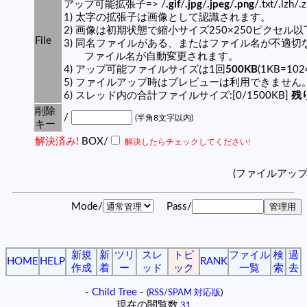
アップ可能拡張子=> /
.gif
/
.jpg
/
.jpeg
/
.png
/.txt/.lzh/.
1) 太字の拡張子は画像として認識されます。
2) 画像は初期状態で縮小サイズ250×250ピクセル
File
3) 同名ファイルがある、またはファイル名が不適切
ファイル名が自動変更されます。
4) アップ可能ファイルサイズは1回
500KB
(1KB=10
5) ファイルアップ時はプレビューは利用できません
6) スレッド内の合計ファイルサイズ:[0/1500KB]
残り
削除
/
(半角8文字以内)
キー
解決済み!
BOX/
解決したらチェックしてください!
(ファイルアッ
Mode/
Pass/
新規
新
ツリ
スレ
トピ
ファイル
検
過
HOME
HELP
RANK
作成
着
ー
ッド
ック
一覧
索
去
-
Child Tree
-
(
RSS/SPAM 対応版
)
現在の閲覧数
31