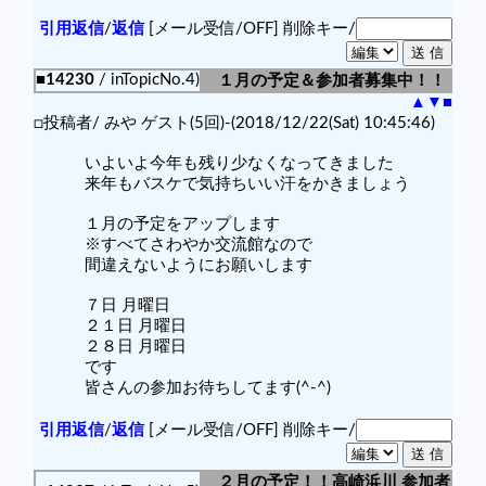
引用返信
/
返信
[メール受信/OFF]
削除キー/
■14230
/ inTopicNo.4)
１月の予定＆参加者募集中！！
▲
▼
■
□投稿者/ みや ゲスト(5回)-(2018/12/22(Sat) 10:45:46)
いよいよ今年も残り少なくなってきました
来年もバスケで気持ちいい汗をかきましょう
１月の予定をアップします
※すべてさわやか交流館なので
間違えないようにお願いします
７日 月曜日
２１日 月曜日
２８日 月曜日
です
皆さんの参加お待ちしてます(^-^)
引用返信
/
返信
[メール受信/OFF]
削除キー/
２月の予定！！高崎浜川 参加者