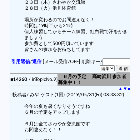
２３日（木）さわやか交流館
２８日（火）浜川体育館
場所が変わるのでお間違えなく！
時間は19時半から21時
個人練習してからチーム練習、紅白戦で汗をかき
ましょう
参加費として500円頂いています
皆さんの参加をお待ちしてます
引用返信
/
返信
[メール受信/OFF]
削除キー/
６月の予定 高崎浜川 参加者
■14260
/ inTopicNo.9)
募集中！！
▲
▼
■
□投稿者/ みや ゲスト(1回)-(2019/05/31(Fri) 08:38:32)
今年の夏も暑くなりそうですね
６月の予定をアップします
６月は全てさわやか交流館です
お間違えなく！！