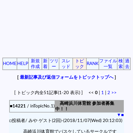
新規
新
ツリ
スレ
トピ
ファイル
検
過
HOME
HELP
RANK
作成
着
ー
ッド
ック
一覧
索
去
[
最新記事及び返信フォームをトピックトップへ
]
[ トピック内全51記事(1-20 表示) ] <<
0
|
1
|
2
>>
高崎浜川体育館 参加者募集
■14221
/ inTopicNo.1)
中！！
▼
■
□投稿者/ みや ゲスト(2回)-(2018/11/07(Wed) 20:12:03)
高崎浜川体育館でバスケしているサークルです