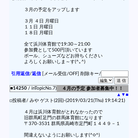
３月の予定をアップします
３月 ４日 月曜日
１１日 月曜日
１８日 月曜日
全て浜川体育館で19:30～21:00
参加費として500円頂いています
ボール、シューズなどお持ちください
よろしくお願いしま～す(^｡^)
引用返信
/
返信
[メール受信/OFF]
削除キー/
■14250
/ inTopicNo.7)
４月の予定 参加者募集中！！
▲
▼
■
□投稿者/ みや ゲスト(2回)-(2019/03/21(Thu) 19:14:21)
４月は浜川体育館がとれなかったので
旧群馬町足門の群馬体育館になります
〒370-3531 群馬県高崎市足門町１４４９－１
間違えないようにお願いします(^○^)