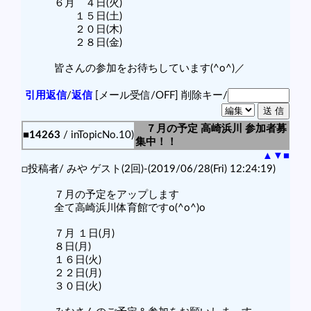
６月 ４日(火)
１５日(土)
２０日(木)
２８日(金)
皆さんの参加をお待ちしています(^o^)／
引用返信
/
返信
[メール受信/OFF]
削除キー/
７月の予定 高崎浜川 参加者募
■14263
/ inTopicNo.10)
集中！！
▲
▼
■
□投稿者/ みや ゲスト(2回)-(2019/06/28(Fri) 12:24:19)
７月の予定をアップします
全て高崎浜川体育館ですo(^o^)o
７月 １日(月)
８日(月)
１６日(火)
２２日(月)
３０日(火)