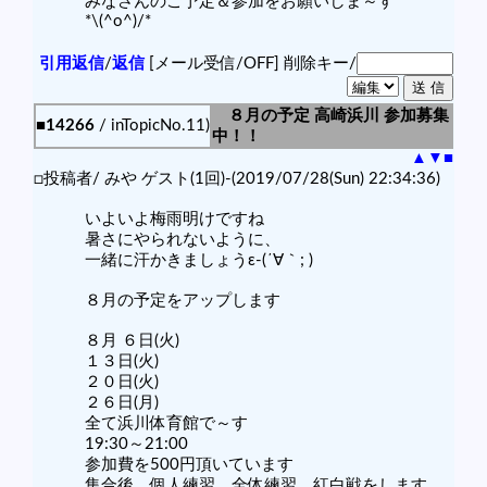
みなさんのご予定＆参加をお願いしま～す
*\(^o^)/*
引用返信
/
返信
[メール受信/OFF]
削除キー/
８月の予定 高崎浜川 参加募集
■14266
/ inTopicNo.11)
中！！
▲
▼
■
□投稿者/ みや ゲスト(1回)-(2019/07/28(Sun) 22:34:36)
いよいよ梅雨明けですね
暑さにやられないように、
一緒に汗かきましょうε-(´∀｀; )
８月の予定をアップします
８月 ６日(火)
１３日(火)
２０日(火)
２６日(月)
全て浜川体育館で～す
19:30～21:00
参加費を500円頂いています
集合後、個人練習、全体練習、紅白戦をします