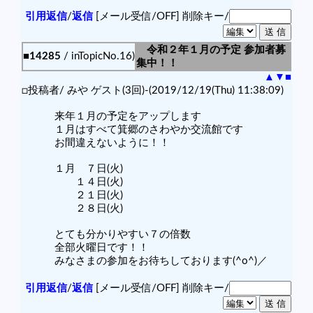
引用返信
/
返信
[メール受信/OFF]
削除キー/
令和２年１月の予定 参加者募
■14285
/ inTopicNo.16)
集中！！
▲
▼
■
□投稿者/ みや ゲスト(3回)-(2019/12/19(Thu) 11:38:09)
来年１月の予定をアップします
１月はすべて箕郷のさわやか交流館です
お間違えないように！！
１月 ７日(火)
１４日(火)
２１日(火)
２８日(火)
とても分かりやすい７の倍数
全部火曜日です！！
みなさまの参加をお待ちしております(^o^)／
引用返信
/
返信
[メール受信/OFF]
削除キー/