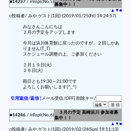
■14237
/ inTopicNo.5)
募集中！！
▲
▼
■
□投稿者/ みや ゲスト(1回)-(2019/01/25(Fri) 14:24:57)
みなさんこんにちは
２月の予定をアップします
今月は浜川体育館に戻ったのですが、２回しかあ
りません(T_T)
スケジュール調整の上、ご参加ください
２月１９日(火)
２６日(火)
両日とも19:30～21:00です
よろしくお願いします(^_^)
引用返信
/
返信
[メール受信/OFF]
削除キー/
３月の予定 高崎浜川 参加者募
■14246
/ inTopicNo.6)
集中！！
▲
▼
■
□投稿者/ みや ゲスト(1回)-(2019/02/24(Sun) 19:11:13)