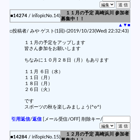
１１月の予定 高崎浜川 参加者
■14274
/ inTopicNo.14)
募集中！！
▲
▼
■
□投稿者/ みや ゲスト(1回)-(2019/10/23(Wed) 22:32:43)
１１月の予定をアップします
皆さん参加をお願いします
ちなみに１０月２８日（月）もあります
１１月 ６日（水）
１１日（月）
１８日（月）
２６日（火）
です
スポーツの秋を楽しみましょう(^o^)
引用返信
/
返信
[メール受信/OFF]
削除キー/
１２月の予定 高崎浜川 参加者
■14284
/ inTopicNo.15)