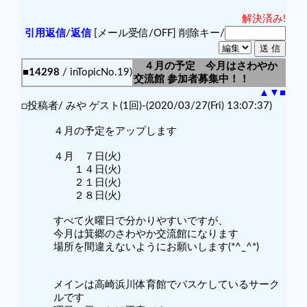
解決済み!
引用返信
/
返信
[メール受信/OFF]
削除キー/
４月の予定 今月はさわやか
■14298
/ inTopicNo.19)
交流館 参加者募集中！！
▲
▼
■
□投稿者/ みや ゲスト(1回)-(2020/03/27(Fri) 13:07:37)
４月の予定をアップします
４月 ７日(火)
１４日(火)
２１日(火)
２８日(火)
すべて火曜日で分かりやすいですが、
今月は箕郷のさわやか交流館になります
場所を間違えないようにお願いします(*^_^*)
メインは高崎浜川体育館でバスケしているサーク
ルです