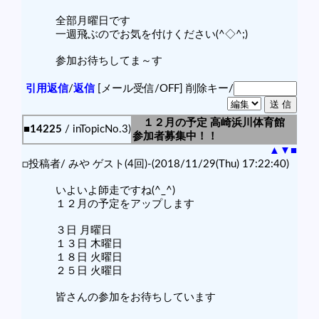
全部月曜日です
一週飛ぶのでお気を付けください(^◇^;)
参加お待ちしてま～す
引用返信
/
返信
[メール受信/OFF]
削除キー/
１２月の予定 高崎浜川体育館
■14225
/ inTopicNo.3)
参加者募集中！！
▲
▼
■
□投稿者/ みや ゲスト(4回)-(2018/11/29(Thu) 17:22:40)
いよいよ師走ですね(^_^)
１２月の予定をアップします
３日 月曜日
１３日 木曜日
１８日 火曜日
２５日 火曜日
皆さんの参加をお待ちしています