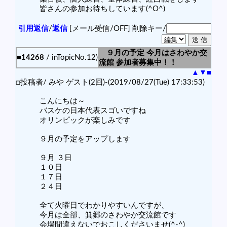
皆さんの参加お待ちしています(^O^)
引用返信
/
返信
[メール受信/OFF]
削除キー/
９月の予定 今月はさわやか交
■14268
/ inTopicNo.12)
流館 参加者募集中！！
▲
▼
■
□投稿者/ みや ゲスト(2回)-(2019/08/27(Tue) 17:33:53)
こんにちは～
バスケの日本代表スゴいですね
オリンピックが楽しみです
９月の予定をアップします
９月 ３日
１０日
１７日
２４日
全て火曜日でわかりやすいんですが、
今月は全部、箕郷のさわやか交流館です
会場間違えないでおこしくださいませ(^-^)