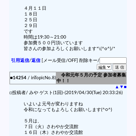
４月１１日
１８日
２５日
２９日
です
時間は19:30～21:00
参加費５００円頂いています
皆さんの参加よろしくお願いします*\(^o^)/*
引用返信
/
返信
[メール受信/OFF]
削除キー/
令和元年５月の予定 参加者募集
■14254
/ inTopicNo.8)
中！！
▲
▼
■
□投稿者/ みや ゲスト(1回)-(2019/04/30(Tue) 20:33:26)
いよいよ元号が変わりますね
令和になってもよろしくお願いします(^○^)
５月は、
７日（火）さわやか交流館
１６日（木）さわやか交流館