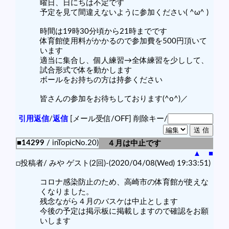
曜日、日にちは不定です
予定を見て間違えないように参加ください( ^ω^ )
時間は19時30分頃から21時までです
体育館使用料がかかるので参加費を500円頂いて
います
適当に集合し、個人練習→全体練習を少しして、
試合形式で体を動かします
ボールをお持ちの方は持参ください
皆さんの参加をお待ちしております(^o^)／
引用返信
/
返信
[メール受信/OFF]
削除キー/
■14299
/ inTopicNo.20)
４月は中止です
▲
■
□投稿者/ みや ゲスト(2回)-(2020/04/08(Wed) 19:33:51)
コロナ感染防止のため、高崎市の体育館が使えな
くなりました。
残念ながら４月のバスケは中止とします
今後の予定は掲示板に掲載しますので確認をお願
いします