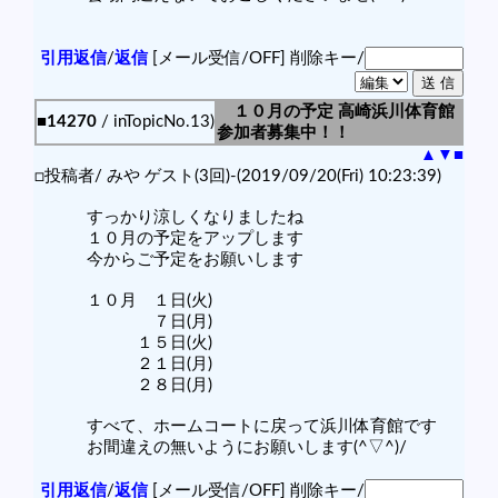
引用返信
/
返信
[メール受信/OFF]
削除キー/
１０月の予定 高崎浜川体育館
■14270
/ inTopicNo.13)
参加者募集中！！
▲
▼
■
□投稿者/ みや ゲスト(3回)-(2019/09/20(Fri) 10:23:39)
すっかり涼しくなりましたね
１０月の予定をアップします
今からご予定をお願いします
１０月 １日(火)
７日(月)
１５日(火)
２１日(月)
２８日(月)
すべて、ホームコートに戻って浜川体育館です
お間違えの無いようにお願いします(^▽^)/
引用返信
/
返信
[メール受信/OFF]
削除キー/