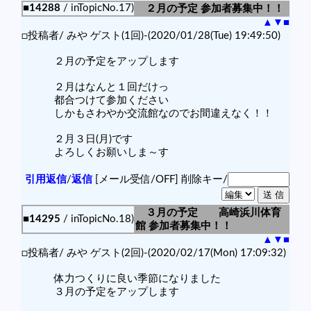
■14288
/ inTopicNo.17)
２月の予定 参加者募集中！！
▲
▼
■
□投稿者/ みや ゲスト(1回)-(2020/01/28(Tue) 19:49:50)
２月の予定をアップします
２月はなんと１回だけっ
都合つけて参加ください
しかもさわやか交流館なのでお間違えなく！！
２月３日(月)です
よろしくお願いしま～す
引用返信
/
返信
[メール受信/OFF]
削除キー/
３月の予定 高崎浜川体育
■14295
/ inTopicNo.18)
館 参加者募集中！！
▲
▼
■
□投稿者/ みや ゲスト(2回)-(2020/02/17(Mon) 17:09:32)
体力つくりに良い季節になりました
３月の予定をアップします