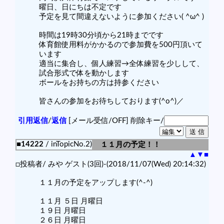
曜日、日にちは不定です
予定を見て間違えないように参加ください( ^ω^ )
時間は19時30分頃から21時までです
体育館使用料がかかるので参加費を500円頂いて
います
適当に集合し、個人練習→全体練習を少しして、
試合形式で体を動かします
ボールをお持ちの方は持参ください
皆さんの参加をお待ちしております(^o^)／
引用返信
/
返信
[メール受信/OFF]
削除キー/
■14222
/ inTopicNo.2)
１１月の予定！！
▲
▼
■
□投稿者/ みや ゲスト(3回)-(2018/11/07(Wed) 20:14:32)
１１月の予定をアップします(^-^)
１１月 ５日 月曜日
１９日 月曜日
２６日 月曜日