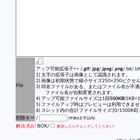
/
アップ可能拡張子=> /
.gif
/
.jpg
/
.jpeg
/
.png
/.txt/.l
1) 太字の拡張子は画像として認識されます。
2) 画像は初期状態で縮小サイズ250×250ピク
File
3) 同名ファイルがある、またはファイル名が不
ファイル名が自動変更されます。
4) アップ可能ファイルサイズは1回
500KB
(1KB=
5) ファイルアップ時はプレビューは利用できま
6) スレッド内の合計ファイルサイズ:[0/1500KB]
削除キー
/
(半角8文字以内)
解決済み!
BOX/
解決したらチェックしてください!