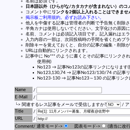
名前は必須です。
日本語以外（ひらがな/カタカナが含まれない）のコ
コメント中に
リンクを2個以上入れることはできませ
掲示板ご利用規約。必ずお読み下さい。
他人を中傷する記事は管理者の判断で予告無く削除さ
半角カナは使用しないでください。文字化けの原因に
名前、コメントは必須記入項目です。記入漏れはエラ
入力内容の一部は、次回投稿時の手間を省くためブラ
削除キーを覚えておくと、自分の記事の編集・削除が
URLは自動的にリンクされます。
記事中に No*** のように書くとその記事にリンクされま
使用例)
No123 → 記事No123の記事リンクになります
No123,130,74 → 記事No123/130/74 
No123-130 → 記事No123～130 の記事リ
Name
/
E-Mail
/
└> 関連するレス記事をメールで受信しますか?
/ 
Title
/
URL
/
Comment/ 通常モード->
図表モード->
(適当に改行