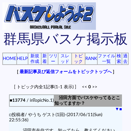
群馬県バスケ掲示板
新規
新
ツリ
スレ
トピ
ファイル
検
過
HOME
HELP
RANK
作成
着
ー
ッド
ック
一覧
索
去
[
最新記事及び返信フォームをトピックトップへ
]
[ トピック内全1記事(1-1 表示) ] <<
0
>>
沼田方面でバスケやってるとこ
■13774
/ inTopicNo.1)
知ってますか？
▼
■
□投稿者/ やうち ゲスト(1回)-(2017/06/11(Sun)
22:55:36)
沼田市在住です。知ってたら、教えてください。