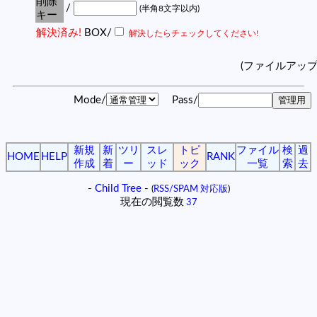
削除
/
(半角8文字以内)
キー
解決済み!
BOX/
解決したらチェックしてください!
(ファイルアッ
Mode/
Pass/
新規
新
ツリ
スレ
トピ
ファイル
検
過
HOME
HELP
RANK
作成
着
ー
ッド
ック
一覧
索
去
-
Child Tree
-
(
RSS/SPAM 対応版
)
現在の閲覧数
37