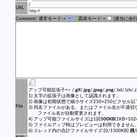
/
URL
Comment/ 通常モード->
図表モード->
(適当に改行
/
アップ可能拡張子=> /
.gif
/
.jpg
/
.jpeg
/
.png
/.txt/.lzh/.
1) 太字の拡張子は画像として認識されます。
2) 画像は初期状態で縮小サイズ250×250ピクセル
File
3) 同名ファイルがある、またはファイル名が不適切
ファイル名が自動変更されます。
4) アップ可能ファイルサイズは1回
500KB
(1KB=10
5) ファイルアップ時はプレビューは利用できません
6) スレッド内の合計ファイルサイズ:[0/1500KB]
残り