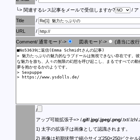
└> 関連するレス記事をメールで受信しますか?
/ 
Title
/
URL
/
Comment/ 通常モード->
図表モード->
(適当に改行
/
アップ可能拡張子=> /
.gif
/
.jpg
/
.jpeg
/
.png
/.txt/.lzh/
1) 太字の拡張子は画像として認識されます。
2) 画像は初期状態で縮小サイズ250×250ピク