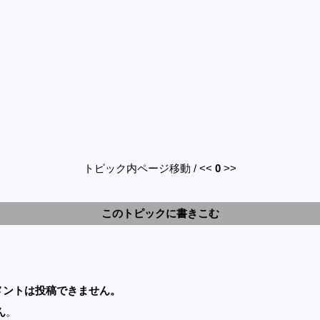
トピック内ページ移動 / <<
0
>>
このトピックに書きこむ
メントは投稿できません。
ん
。