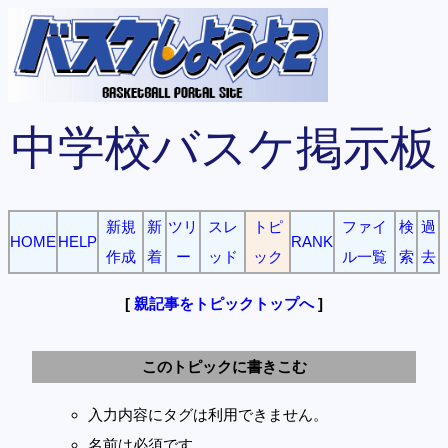
中学校バスケ掲示板
新規
新
ツリ
スレ
トピ
ファイ
検
過
HOME
HELP
RANK
作成
着
ー
ッド
ック
ル一覧
索
去
[
親記事をトピックトップへ
]
このトピックに書きこむ
入力内容にタグは利用できません。
名前は必須です。