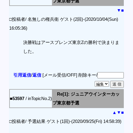
プ東京都予選
▼
■
□投稿者/ 名無しの権兵衛 ゲスト(2回)-(2020/10/04(Sun)
16:05:36)
決勝戦はアースブレンズ東京Zの勝利で決まりま
した。
引用返信
/
返信
[メール受信/OFF]
削除キー/
Re[1]: ジュニアウインターカッ
■53597
/ inTopicNo.2)
プ東京都予選
▲
▼
■
□投稿者/ 予選結果 ゲスト(1回)-(2020/09/25(Fri) 14:58:39)