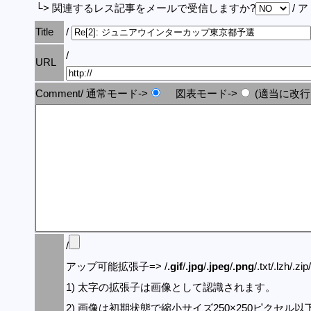
└> 関連するレス記事をメールで受信しますか?
/ 
Title
/
/
URL
Comment/ 通常モード->
図表モード->
(適当に改行
/
アップ可能拡張子=> /
.gif
/
.jpg
/
.jpeg
/
.png
/.txt/.lzh/.zi
1) 太字の拡張子は画像として認識されます。
2) 画像は初期状態で縮小サイズ250×250ピクセル