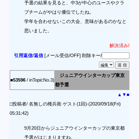
予選の結果を見ると、中3が中心のユースやクラ
ブチームがやはり優位でしたね。
学年を合わせないこの大会、意味があるのかなと
思いました。
解決済み!
引用返信
/
返信
[メール受信/OFF]
削除キー/
ジュニアウインターカップ東京
■53596
/ inTopicNo.3)
都予選
▲
▼
■
□投稿者/ 名無しの権兵衛 ゲスト(1回)-(2020/09/18(Fri)
05:31:42)
9月20日からジュニアウインターカップの東京都
予選がはじまりますね。