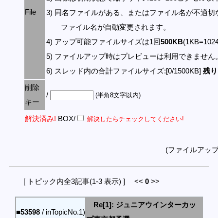
File
3) 同名ファイルがある、またはファイル名が不適切
ファイル名が自動変更されます。
4) アップ可能ファイルサイズは1回
500KB
(1KB=10
5) ファイルアップ時はプレビューは利用できません
6) スレッド内の合計ファイルサイズ:[0/1500KB]
残り:
削除
/
(半角8文字以内)
キー
解決済み!
BOX/
解決したらチェックしてください!
(ファイルアッ
[ トピック内全3記事(1-3 表示) ] <<
0
>>
Re[1]: ジュニアウインターカッ
■53598
/ inTopicNo.1)