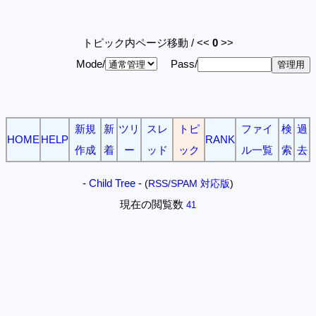
トピック内ページ移動 / <<
0
>>
Mode/
Pass/
新規
新
ツリ
スレ
トピ
ファイ
検
過
HOME
HELP
RANK
作成
着
ー
ッド
ック
ル一覧
索
去
-
Child Tree
-
(
RSS/SPAM 対応版
)
現在の閲覧数
41