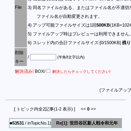
File
3) 同名ファイルがある、またはファイル名が不適切
ファイル名が自動変更されます。
4) アップ可能ファイルサイズは1回
500KB
(1KB=10
5) ファイルアップ時はプレビューは利用できません
6) スレッド内の合計ファイルサイズ:[0/1500KB]
残り:
削除
/
(半角8文字以内)
キー
解決済み!
BOX/
解決したらチェックしてください!
(ファイルアッ
[ トピック内全2記事(1-2 表示) ] <<
0
>>
■53531
/ inTopicNo.1)
Re[1]: 世田谷区新人戦令和元年