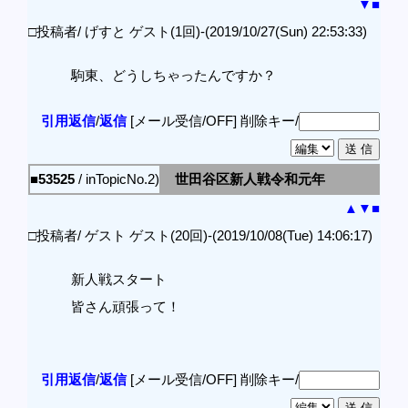
▼
■
□投稿者/ げすと ゲスト(1回)-(2019/10/27(Sun) 22:53:33)
駒東、どうしちゃったんですか？
引用返信
/
返信
[メール受信/OFF]
削除キー/
■53525
/ inTopicNo.2)
世田谷区新人戦令和元年
▲
▼
■
□投稿者/ ゲスト ゲスト(20回)-(2019/10/08(Tue) 14:06:17)
新人戦スタート
皆さん頑張って！
引用返信
/
返信
[メール受信/OFF]
削除キー/