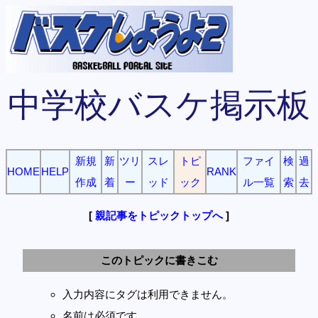
中学校バスケ掲示板
新規
新
ツリ
スレ
トピ
ファイ
検
過
HOME
HELP
RANK
作成
着
ー
ッド
ック
ル一覧
索
去
[
親記事をトピックトップへ
]
このトピックに書きこむ
入力内容にタグは利用できません。
名前は必須です。