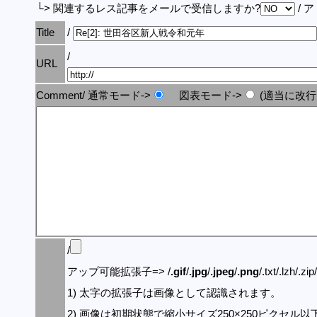
└> 関連するレス記事をメールで受信しますか?
/ 
Title
/
/
URL
Comment/ 通常モード->
図表モード->
(適当に改行
/
アップ可能拡張子=> /
.gif
/
.jpg
/
.jpeg
/
.png
/.txt/.lzh/.zi
1) 太字の拡張子は画像として認識されます。
2) 画像は初期状態で縮小サイズ250×250ピクセル