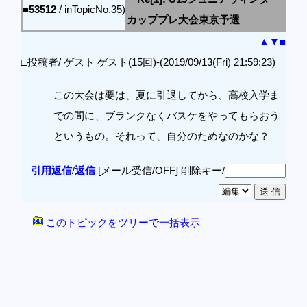
■53512
/ inTopicNo.35)
カッププレ大会東京予選
▲
▼
■
□投稿者/ ゲスト ゲスト(15回)-(2019/09/13(Fri) 21:59:23)
この大会は要は、夏に引退してから、高校入学ま
での間に、ブランクなくバスケをやってもらおう
というもの。それって、自分のためなのかな？
引用返信
/
返信
[メール受信/OFF]
削除キー/
このトピックをツリーで一括表示