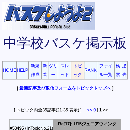
中学校バスケ掲示板
新規
新
ツリ
スレ
トピ
ファイ
検
過
HOME
HELP
RANK
作成
着
ー
ッド
ック
ル一覧
索
去
[
最新記事及び返信フォームをトピックトップへ
]
[ トピック内全35記事(21-35 表示) ]
<<
0
|
1
>>
Re[17]: U15ジュニアウィンタ
■53495
/ inTopicNo.21)