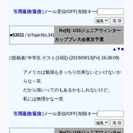
引用返信
/
返信
[メール受信/OFF]
削除キー/
Re[9]: U15ジュニアウィンター
■53511
/ inTopicNo.34)
カッププレ大会東京予選
▲
▼
■
□投稿者/ 中学生 ゲスト(14回)-(2019/09/13(Fri) 16:38:09)
アメリカは勉強もきっちり出来ないといけないか
らな～笑
だから強いってのもあるかもしれないけど。
私には無理かなー笑
引用返信
/
返信
[メール受信/OFF]
削除キー/
Re[1]: U15ジュニアウィンター