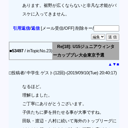
あります。裾野が広くならないと非凡な才能がバ
スケに入ってきません。
引用返信
/
返信
[メール受信/OFF]
削除キー/
Re[18]: U15ジュニアウィンタ
■53497
/ inTopicNo.23)
ーカッププレ大会東京予選
▲
▼
■
□投稿者/ 中学生 ゲスト(12回)-(2019/09/10(Tue) 20:40:17)
なるほど。
理解しました。
ご丁寧にありがとうございます。
子供たちに夢を持たせる事が大事ですね。
田臥・渡辺・八村に続いて海外のトップリーグに