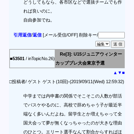
どうしてもなら、各市区などで選抜チームでも作
れば良いのに。
自由参加でね。
引用返信
/
返信
[メール受信/OFF]
削除キー/
Re[3]: U15ジュニアウィンター
■53501
/ inTopicNo.26)
カッププレ大会東京予選
▲
▼
■
□投稿者/ ゲスト ゲスト(10回)-(2019/09/11(Wed) 12:59:32)
中学までは内申書の関係でそこそこの人数が部活
でバスケやるのに、高校で辞めちゃう子が最近半
端なく多いんだよね。留学生とか増えちゃって全
国大会って夢が無くなっちゃったのが大きな理由
のひとつ。エリート選手なんて割合からすればほ