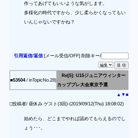
作ってあげてもいいような気がします。
多様化の時代ですから、少し柔らかくなってもい
いんじゃないですかね？
引用返信
/
返信
[メール受信/OFF]
削除キー/
Re[5]: U15ジュニアウィンター
■53504
/ inTopicNo.28)
カッププレ大会東京予選
▲
▼
■
□投稿者/ 昼休み ゲスト(3回)-(2019/09/12(Thu) 18:08:02)
始めたら、どこまでやれば認めてもらえるのでし
ょう･･･。