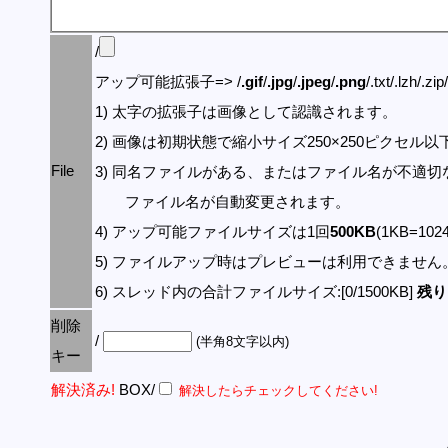
/
アップ可能拡張子=> /
.gif
/
.jpg
/
.jpeg
/
.png
/.txt/.lzh/.zi
1) 太字の拡張子は画像として認識されます。
2) 画像は初期状態で縮小サイズ250×250ピクセル
File
3) 同名ファイルがある、またはファイル名が不適切
ファイル名が自動変更されます。
4) アップ可能ファイルサイズは1回
500KB
(1KB=10
5) ファイルアップ時はプレビューは利用できません
6) スレッド内の合計ファイルサイズ:[0/1500KB]
残り:
削除
/
(半角8文字以内)
キー
解決済み!
BOX/
解決したらチェックしてください!