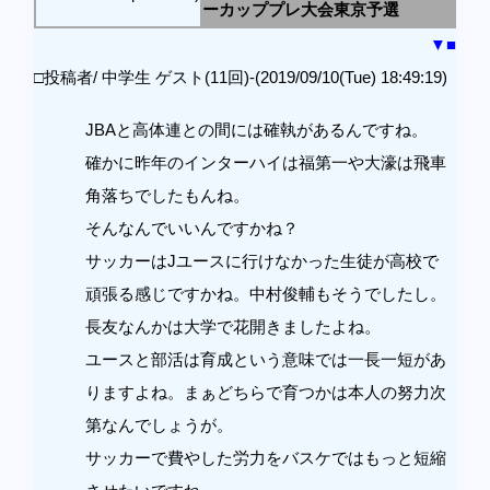
ーカッププレ大会東京予選
▼
■
□投稿者/ 中学生 ゲスト(11回)-(2019/09/10(Tue) 18:49:19)
JBAと高体連との間には確執があるんですね。
確かに昨年のインターハイは福第一や大濠は飛車
角落ちでしたもんね。
そんなんでいいんですかね？
サッカーはJユースに行けなかった生徒が高校で
頑張る感じですかね。中村俊輔もそうでしたし。
長友なんかは大学で花開きましたよね。
ユースと部活は育成という意味では一長一短があ
りますよね。まぁどちらで育つかは本人の努力次
第なんでしょうが。
サッカーで費やした労力をバスケではもっと短縮