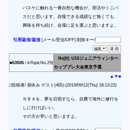
バスケに触れる一番自然な機会が、部活やミニバ
スだと思います。自慢できる成績など無くても、
興味を持ち続け、会場に足を運ぶと思いますよ。
引用返信
/
返信
[メール受信/OFF]
削除キー/
Re[6]: U15ジュニアウィンター
■53505
/ inTopicNo.29)
カッププレ大会東京予選
▲
▼
■
□投稿者/ 昼休み ゲスト(4回)-(2019/09/12(Thu) 18:13:22)
ＮＢＡを、夢を目指すなら、自費で海外に修行を
しに行けばいい。
その方が早いと思いますよ。