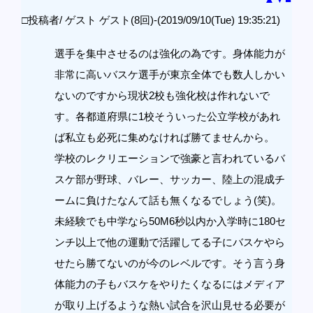
□投稿者/ ゲスト ゲスト(8回)-(2019/09/10(Tue) 19:35:21)
選手を集中させるのは強化の為です。身体能力が
非常に高いバスケ選手が東京全体でも数人しかい
ないのですから現状2校も強化校は作れないで
す。各都道府県に1校そういった公立学校があれ
ば私立も必死に集めなければ勝てませんから。
学校のレクリエーションで強豪と言われているバ
スケ部が野球、バレー、サッカー、陸上の混成チ
ームに負けたなんて話も無くなるでしょう(笑)。
未経験でも中学なら50M6秒以内か入学時に180セ
ンチ以上で他の運動で活躍してる子にバスケやら
せたら勝てないのが今のレベルです。そう言う身
体能力の子もバスケをやりたくなるにはメディア
が取り上げるような熱い試合を沢山見せる必要が