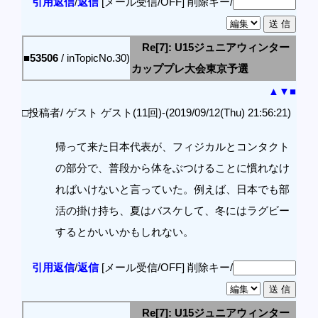
引用返信
/
返信
[メール受信/OFF]
削除キー/
Re[7]: U15ジュニアウィンター
■53506
/ inTopicNo.30)
カッププレ大会東京予選
▲
▼
■
□投稿者/ ゲスト ゲスト(11回)-(2019/09/12(Thu) 21:56:21)
帰って来た日本代表が、フィジカルとコンタクト
の部分で、普段から体をぶつけることに慣れなけ
ればいけないと言っていた。例えば、日本でも部
活の掛け持ち、夏はバスケして、冬にはラグビー
するとかいいかもしれない。
引用返信
/
返信
[メール受信/OFF]
削除キー/
Re[7]: U15ジュニアウィンター