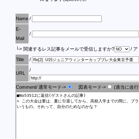
Name
/
E-
/
Mail
└> 関連するレス記事をメールで受信しますか?
/ 
Title
/
/
URL
Comment/ 通常モード->
図表モード->
(適当に改行