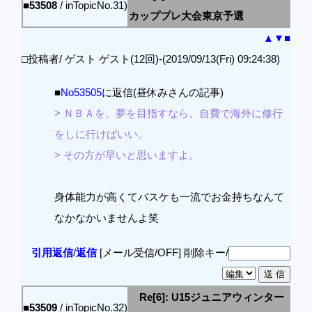
■53508
/ inTopicNo.31)
カッププレ大会東京予選
▲
▼
■
□投稿者/ ゲスト ゲスト(12回)-(2019/09/13(Fri) 09:24:38)
■
No53505
に返信(昼休みさんの記事)
> ＮＢＡを、夢を目指すなら、自費で海外に修行
をしに行けばいい。
> その方が早いと思いますよ。
身体能力が高くてバスケも一流でお金持ちなんて
なかなかいませんよ笑
引用返信
/
返信
[メール受信/OFF]
削除キー/
Re[6]: U15ジュニアウィンター
■53509
/ inTopicNo.32)