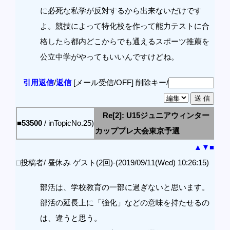
に必死な私学が反対するから出来ないだけです
よ。競技によって特化校を作って能力テストに合
格したら都内どこからでも通えるスポーツ推薦を
公立中学がやってもいいんですけどね。
引用返信
/
返信
[メール受信/OFF]
削除キー/
Re[2]: U15ジュニアウィンター
■53500
/ inTopicNo.25)
カッププレ大会東京予選
▲
▼
■
□投稿者/ 昼休み ゲスト(2回)-(2019/09/11(Wed) 10:26:15)
部活は、学校教育の一部に過ぎないと思います。
部活の延長上に「強化」などの意味を持たせるの
は、違うと思う。