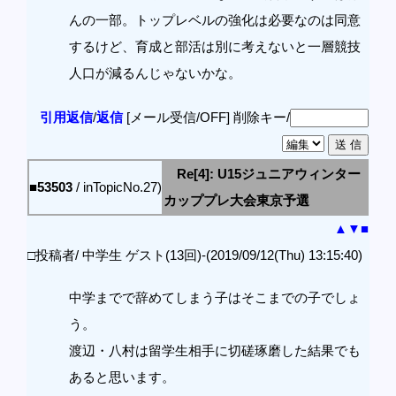
んの一部。トップレベルの強化は必要なのは同意
するけど、育成と部活は別に考えないと一層競技
人口が減るんじゃないかな。
引用返信
/
返信
[メール受信/OFF]
削除キー/
Re[4]: U15ジュニアウィンター
■53503
/ inTopicNo.27)
カッププレ大会東京予選
▲
▼
■
□投稿者/ 中学生 ゲスト(13回)-(2019/09/12(Thu) 13:15:40)
中学までで辞めてしまう子はそこまでの子でしょ
う。
渡辺・八村は留学生相手に切磋琢磨した結果でも
あると思います。