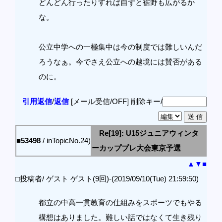
どんどん行ったりすれば自ずと裾野も広がるか
な。
公立中学への一極集中は今の制度では難しいんだ
ろうなぁ。今でさえ公立への越境には賛否がある
のに。
引用返信
/
返信
[メール受信/OFF]
削除キー/
Re[19]: U15ジュニアウィンタ
■53498
/ inTopicNo.24)
ーカッププレ大会東京予選
▲
▼
■
□投稿者/ ゲスト ゲスト(9回)-(2019/09/10(Tue) 21:59:50)
都立の中高一貫教育の仕組みをスポーツでもやる
構想はありました。難しい話ではなくて生き残り