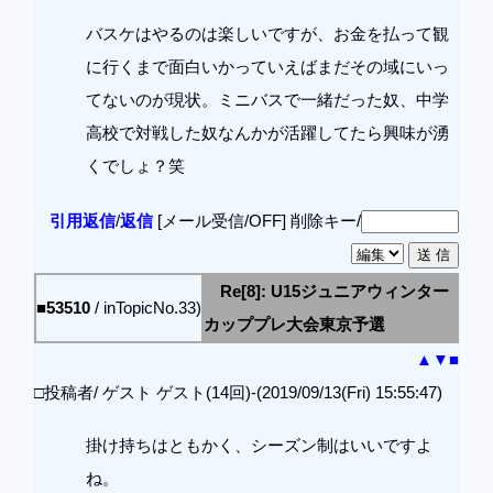
バスケはやるのは楽しいですが、お金を払って観
に行くまで面白いかっていえばまだその域にいっ
てないのが現状。ミニバスで一緒だった奴、中学
高校で対戦した奴なんかが活躍してたら興味が湧
くでしょ？笑
引用返信
/
返信
[メール受信/OFF]
削除キー/
Re[8]: U15ジュニアウィンター
■53510
/ inTopicNo.33)
カッププレ大会東京予選
▲
▼
■
□投稿者/ ゲスト ゲスト(14回)-(2019/09/13(Fri) 15:55:47)
掛け持ちはともかく、シーズン制はいいですよ
ね。