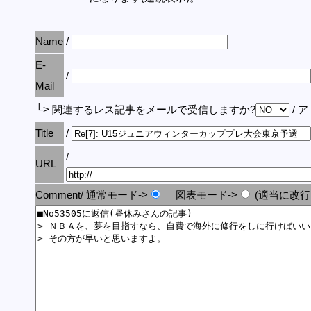
Name
/
E-
/
Mail
└> 関連するレス記事をメールで受信しますか?
/ 
Title
/
/
URL
Comment/ 通常モード->
図表モード->
(適当に改行