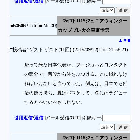
引用返信
/
返信
[メール受信/OFF]
削除キー/
Re[7]: U15ジュニアウィンター
■53506
/ inTopicNo.30)
カッププレ大会東京予選
▲
▼
■
□投稿者/ ゲスト ゲスト(11回)-(2019/09/12(Thu) 21:56:21)
帰って来た日本代表が、フィジカルとコンタクト
の部分で、普段から体をぶつけることに慣れなけ
ればいけないと言っていた。例えば、日本でも部
活の掛け持ち、夏はバスケして、冬にはラグビー
するとかいいかもしれない。
引用返信
/
返信
[メール受信/OFF]
削除キー/
Re[7]: U15ジュニアウィンター