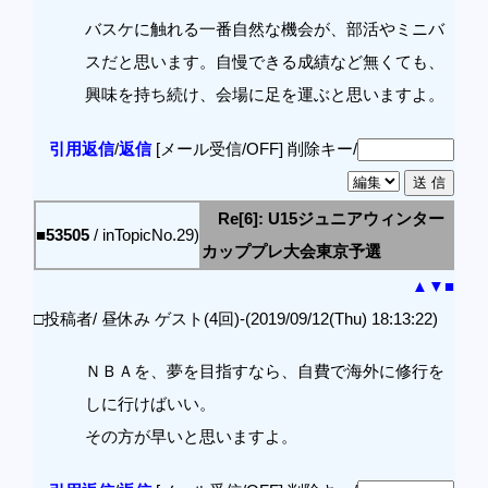
バスケに触れる一番自然な機会が、部活やミニバ
スだと思います。自慢できる成績など無くても、
興味を持ち続け、会場に足を運ぶと思いますよ。
引用返信
/
返信
[メール受信/OFF]
削除キー/
Re[6]: U15ジュニアウィンター
■53505
/ inTopicNo.29)
カッププレ大会東京予選
▲
▼
■
□投稿者/ 昼休み ゲスト(4回)-(2019/09/12(Thu) 18:13:22)
ＮＢＡを、夢を目指すなら、自費で海外に修行を
しに行けばいい。
その方が早いと思いますよ。