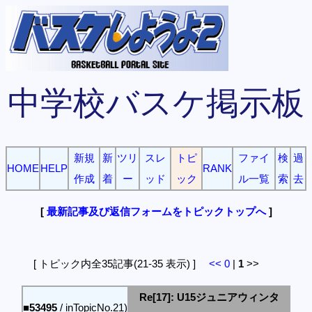
中学校バスケ掲示板
新規
新
ツリ
スレ
トピ
ファイ
検
過
HOME
HELP
RANK
作成
着
ー
ッド
ック
ル一覧
索
去
[
最新記事及び返信フォームをトピックトップへ
]
[ トピック内全35記事(21-35 表示) ]
<<
0
|
1
>>
Re[17]: U15ジュニアウィンタ
■53495
/ inTopicNo.21)