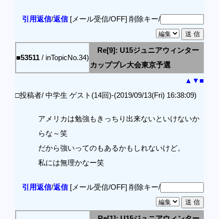
引用返信
/
返信
[メール受信/OFF]
削除キー/
Re[9]: U15ジュニアウィンター
■53511
/ inTopicNo.34)
カッププレ大会東京予選
▲
▼
■
□投稿者/ 中学生 ゲスト(14回)-(2019/09/13(Fri) 16:38:09)
アメリカは勉強もきっちり出来ないといけないか
らな～笑
だから強いってのもあるかもしれないけど。
私には無理かなー笑
引用返信
/
返信
[メール受信/OFF]
削除キー/
Re[1]: U15ジュニアウィンター