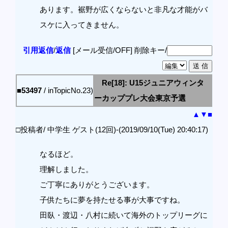
あります。裾野が広くならないと非凡な才能がバ
スケに入ってきません。
引用返信
/
返信
[メール受信/OFF]
削除キー/
Re[18]: U15ジュニアウィンタ
■53497
/ inTopicNo.23)
ーカッププレ大会東京予選
▲
▼
■
□投稿者/ 中学生 ゲスト(12回)-(2019/09/10(Tue) 20:40:17)
なるほど。
理解しました。
ご丁寧にありがとうございます。
子供たちに夢を持たせる事が大事ですね。
田臥・渡辺・八村に続いて海外のトップリーグに