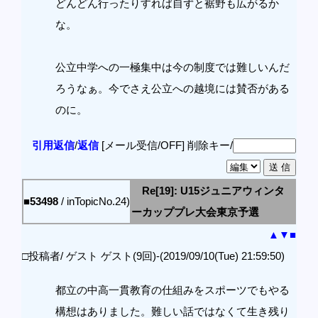
どんどん行ったりすれば自ずと裾野も広がるか
な。
公立中学への一極集中は今の制度では難しいんだ
ろうなぁ。今でさえ公立への越境には賛否がある
のに。
引用返信
/
返信
[メール受信/OFF]
削除キー/
Re[19]: U15ジュニアウィンタ
■53498
/ inTopicNo.24)
ーカッププレ大会東京予選
▲
▼
■
□投稿者/ ゲスト ゲスト(9回)-(2019/09/10(Tue) 21:59:50)
都立の中高一貫教育の仕組みをスポーツでもやる
構想はありました。難しい話ではなくて生き残り