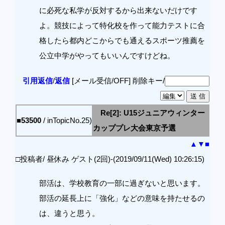
に必死な私学が反対するから出来ないだけです
よ。競技によって特化校を作って能力テストに合
格したら都内どこからでも通えるスポーツ推薦を
公立中学がやってもいいんですけどね。
引用返信
/
返信
[メール受信/OFF]
削除キー/
Re[2]: U15ジュニアウィンター
■53500
/ inTopicNo.25)
カッププレ大会東京予選
▲
▼
■
□投稿者/ 昼休み ゲスト(2回)-(2019/09/11(Wed) 10:26:15)
部活は、学校教育の一部に過ぎないと思います。
部活の延長上に「強化」などの意味を持たせるの
は、違うと思う。