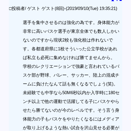
□投稿者/ ゲスト ゲスト(8回)-(2019/09/10(Tue) 19:35:21)
選手を集中させるのは強化の為です。身体能力が
非常に高いバスケ選手が東京全体でも数人しかい
ないのですから現状2校も強化校は作れないで
す。各都道府県に1校そういった公立学校があれ
ば私立も必死に集めなければ勝てませんから。
学校のレクリエーションで強豪と言われているバ
スケ部が野球、バレー、サッカー、陸上の混成チ
ームに負けたなんて話も無くなるでしょう(笑)。
未経験でも中学なら50M6秒以内か入学時に180セ
ンチ以上で他の運動で活躍してる子にバスケやら
せたら勝てないのが今のレベルです。そう言う身
体能力の子もバスケをやりたくなるにはメディア
が取り上げるような熱い試合を沢山見せる必要が