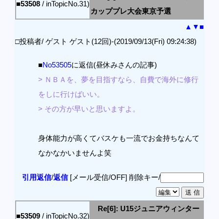
■53508
/ inTopicNo.31)
カッププレ大会東京予選
▲
▼
■
□投稿者/ ゲスト ゲスト(12回)-(2019/09/13(Fri) 09:24:38)
■
No53505
に返信(昼休みさんの記事)
> ＮＢＡを、夢を目指すなら、自費で海外に修行
をしに行けばいい。
> その方が早いと思いますよ。
身体能力が高くてバスケも一流でお金持ちなんて
なかなかいませんよ笑
引用返信
/
返信
[メール受信/OFF]
削除キー/
Re[6]: U15ジュニアウィンター
■53509
/ inTopicNo.32)