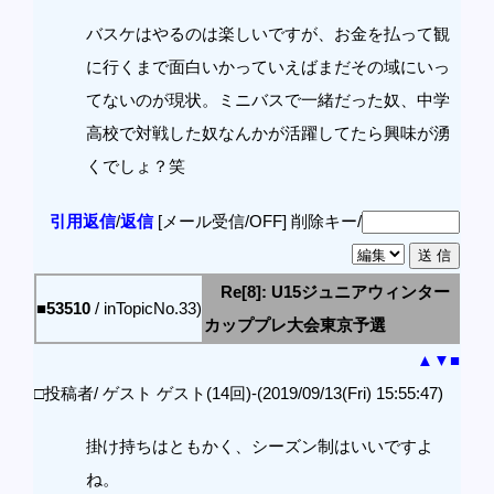
バスケはやるのは楽しいですが、お金を払って観
に行くまで面白いかっていえばまだその域にいっ
てないのが現状。ミニバスで一緒だった奴、中学
高校で対戦した奴なんかが活躍してたら興味が湧
くでしょ？笑
引用返信
/
返信
[メール受信/OFF]
削除キー/
Re[8]: U15ジュニアウィンター
■53510
/ inTopicNo.33)
カッププレ大会東京予選
▲
▼
■
□投稿者/ ゲスト ゲスト(14回)-(2019/09/13(Fri) 15:55:47)
掛け持ちはともかく、シーズン制はいいですよ
ね。