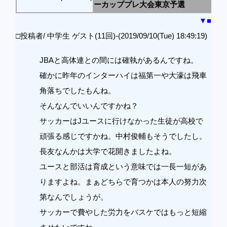
ーカッププレ大会東京予選
▼
■
□投稿者/ 中学生 ゲスト(11回)-(2019/09/10(Tue) 18:49:19)
JBAと高体連との間には確執があるんですね。
確かに昨年のインターハイは福第一や大濠は飛車
角落ちでしたもんね。
そんなんでいいんですかね？
サッカーはJユースに行けなかった生徒が高校で
頑張る感じですかね。中村俊輔もそうでしたし。
長友なんかは大学で花開きましたよね。
ユースと部活は育成という意味では一長一短があ
りますよね。まぁどちらで育つかは本人の努力次
第なんでしょうが。
サッカーで費やした労力をバスケではもっと短縮