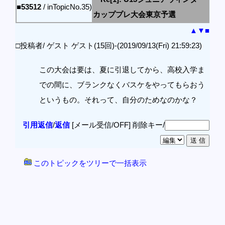
■53512
/ inTopicNo.35)
カッププレ大会東京予選
▲
▼
■
□投稿者/ ゲスト ゲスト(15回)-(2019/09/13(Fri) 21:59:23)
この大会は要は、夏に引退してから、高校入学ま
での間に、ブランクなくバスケをやってもらおう
というもの。それって、自分のためなのかな？
引用返信
/
返信
[メール受信/OFF]
削除キー/
このトピックをツリーで一括表示