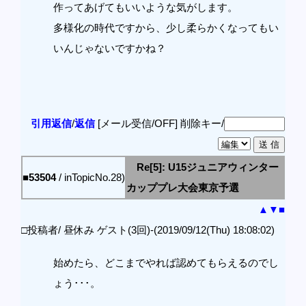
作ってあげてもいいような気がします。
多様化の時代ですから、少し柔らかくなってもい
いんじゃないですかね？
引用返信
/
返信
[メール受信/OFF]
削除キー/
Re[5]: U15ジュニアウィンター
■53504
/ inTopicNo.28)
カッププレ大会東京予選
▲
▼
■
□投稿者/ 昼休み ゲスト(3回)-(2019/09/12(Thu) 18:08:02)
始めたら、どこまでやれば認めてもらえるのでし
ょう･･･。