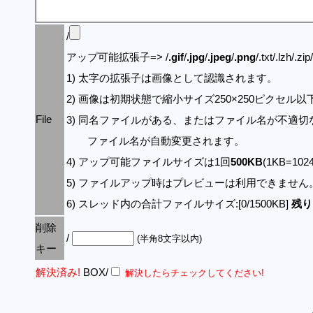
/
アップ可能拡張子=> /
.gif
/
.jpg
/
.jpeg
/
.png
/.txt/.lzh/.zi
1) 太字の拡張子は画像として認識されます。
2) 画像は初期状態で縮小サイズ250×250ピクセル
File
3) 同名ファイルがある、またはファイル名が不適切
ファイル名が自動変更されます。
4) アップ可能ファイルサイズは1回
500KB
(1KB=10
5) ファイルアップ時はプレビューは利用できません
6) スレッド内の合計ファイルサイズ:[0/1500KB]
残り:
削除
/
(半角8文字以内)
キー
解決済み!
BOX/
解決したらチェックしてください!