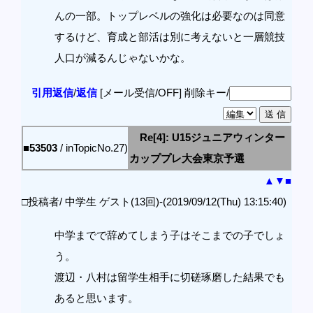
んの一部。トップレベルの強化は必要なのは同意
するけど、育成と部活は別に考えないと一層競技
人口が減るんじゃないかな。
引用返信
/
返信
[メール受信/OFF]
削除キー/
Re[4]: U15ジュニアウィンター
■53503
/ inTopicNo.27)
カッププレ大会東京予選
▲
▼
■
□投稿者/ 中学生 ゲスト(13回)-(2019/09/12(Thu) 13:15:40)
中学までで辞めてしまう子はそこまでの子でしょ
う。
渡辺・八村は留学生相手に切磋琢磨した結果でも
あると思います。