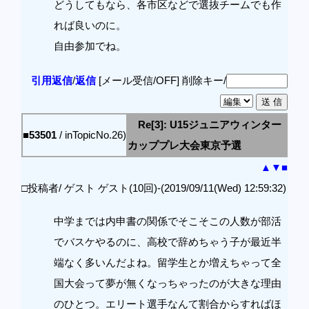
どうしてもなら、各市区などで選抜チームでも作
れば良いのに。
自由参加でね。
引用返信
/
返信
[メール受信/OFF]
削除キー/
Re[3]: U15ジュニアウィンター
■53501
/ inTopicNo.26)
カッププレ大会東京予選
▲
▼
■
□投稿者/ ゲスト ゲスト(10回)-(2019/09/11(Wed) 12:59:32)
中学までは内申書の関係でそこそこの人数が部活
でバスケやるのに、高校で辞めちゃう子が最近半
端なく多いんだよね。留学生とか増えちゃって全
国大会って夢が無くなっちゃったのが大きな理由
のひとつ。エリート選手なんて割合からすればほ