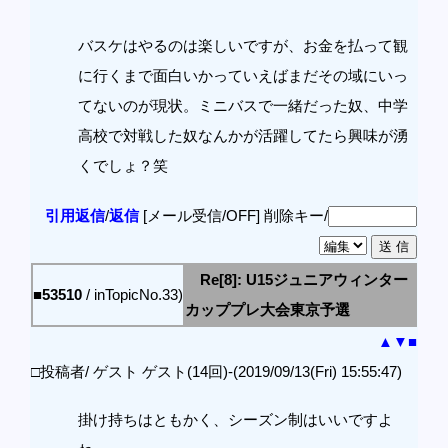
バスケはやるのは楽しいですが、お金を払って観
に行くまで面白いかっていえばまだその域にいっ
てないのが現状。ミニバスで一緒だった奴、中学
高校で対戦した奴なんかが活躍してたら興味が湧
くでしょ？笑
引用返信
/
返信
[メール受信/OFF]
削除キー/
Re[8]: U15ジュニアウィンター
■53510
/ inTopicNo.33)
カッププレ大会東京予選
▲
▼
■
□投稿者/ ゲスト ゲスト(14回)-(2019/09/13(Fri) 15:55:47)
掛け持ちはともかく、シーズン制はいいですよ