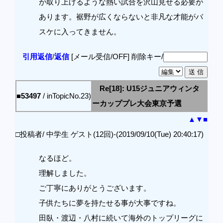
が取り上げるような熱い試合を沢山見せる必要が
あります。裾野が広くならないと非凡な才能がバ
スケに入ってきません。
引用返信
/
返信
[メール受信/OFF]
削除キー/
Re[18]: U15ジュニアウィンタ
■53497
/ inTopicNo.23)
ーカッププレ大会東京予選
▲
▼
■
□投稿者/ 中学生 ゲスト(12回)-(2019/09/10(Tue) 20:40:17)
なるほど。
理解しました。
ご丁寧にありがとうございます。
子供たちに夢を持たせる事が大事ですね。
田臥・渡辺・八村に続いて海外のトップリーグに