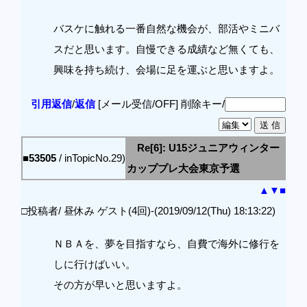
バスケに触れる一番自然な機会が、部活やミニバ
スだと思います。自慢できる成績など無くても、
興味を持ち続け、会場に足を運ぶと思いますよ。
引用返信
/
返信
[メール受信/OFF]
削除キー/
Re[6]: U15ジュニアウィンター
■53505
/ inTopicNo.29)
カッププレ大会東京予選
▲
▼
■
□投稿者/ 昼休み ゲスト(4回)-(2019/09/12(Thu) 18:13:22)
ＮＢＡを、夢を目指すなら、自費で海外に修行を
しに行けばいい。
その方が早いと思いますよ。