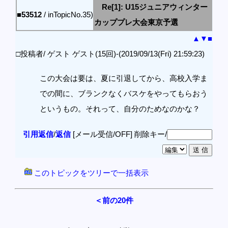
Re[1]: U15ジュニアウィンター
■53512
/ inTopicNo.35)
カッププレ大会東京予選
▲
▼
■
□投稿者/ ゲスト ゲスト(15回)-(2019/09/13(Fri) 21:59:23)
この大会は要は、夏に引退してから、高校入学ま
での間に、ブランクなくバスケをやってもらおう
というもの。それって、自分のためなのかな？
引用返信
/
返信
[メール受信/OFF]
削除キー/
このトピックをツリーで一括表示
＜前の20件