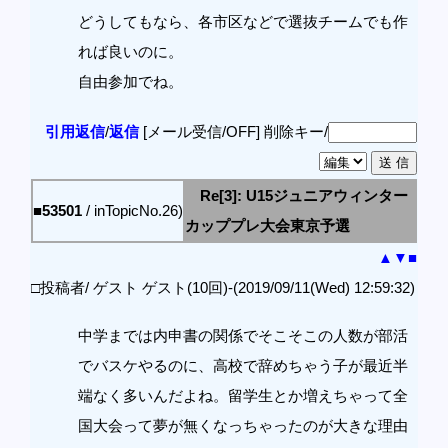
どうしてもなら、各市区などで選抜チームでも作
れば良いのに。
自由参加でね。
引用返信
/
返信
[メール受信/OFF]
削除キー/
Re[3]: U15ジュニアウィンター
■53501
/ inTopicNo.26)
カッププレ大会東京予選
▲
▼
■
□投稿者/ ゲスト ゲスト(10回)-(2019/09/11(Wed) 12:59:32)
中学までは内申書の関係でそこそこの人数が部活
でバスケやるのに、高校で辞めちゃう子が最近半
端なく多いんだよね。留学生とか増えちゃって全
国大会って夢が無くなっちゃったのが大きな理由