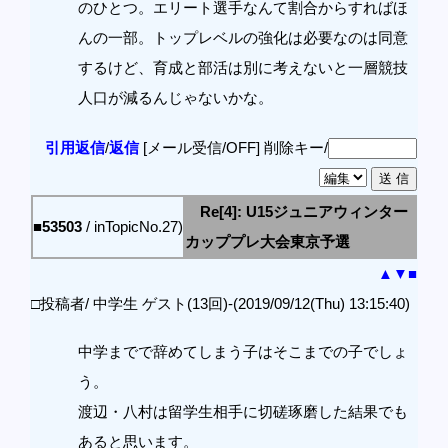
のひとつ。エリート選手なんて割合からすればほ
んの一部。トップレベルの強化は必要なのは同意
するけど、育成と部活は別に考えないと一層競技
人口が減るんじゃないかな。
引用返信
/
返信
[メール受信/OFF]
削除キー/
Re[4]: U15ジュニアウィンター
■53503
/ inTopicNo.27)
カッププレ大会東京予選
▲
▼
■
□投稿者/ 中学生 ゲスト(13回)-(2019/09/12(Thu) 13:15:40)
中学までで辞めてしまう子はそこまでの子でしょ
う。
渡辺・八村は留学生相手に切磋琢磨した結果でも
あると思います。