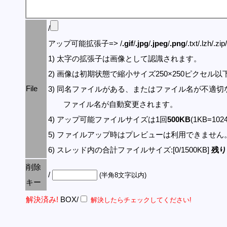
/
アップ可能拡張子=> /
.gif
/
.jpg
/
.jpeg
/
.png
/.txt/.lzh/.zi
1) 太字の拡張子は画像として認識されます。
2) 画像は初期状態で縮小サイズ250×250ピクセル
File
3) 同名ファイルがある、またはファイル名が不適切
ファイル名が自動変更されます。
4) アップ可能ファイルサイズは1回
500KB
(1KB=10
5) ファイルアップ時はプレビューは利用できません
6) スレッド内の合計ファイルサイズ:[0/1500KB]
残り:
削除
/
(半角8文字以内)
キー
解決済み!
BOX/
解決したらチェックしてください!