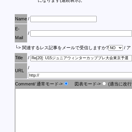
になります(連続表示)。
Name
/
E-
/
Mail
└> 関連するレス記事をメールで受信しますか?
/ 
Title
/
/
URL
Comment/ 通常モード->
図表モード->
(適当に改行