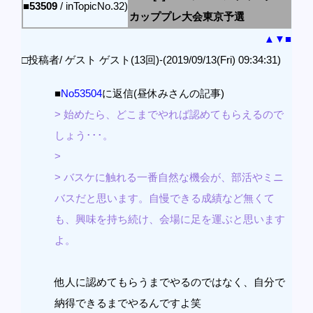
■53509
/ inTopicNo.32)
カッププレ大会東京予選
▲
▼
■
□投稿者/ ゲスト ゲスト(13回)-(2019/09/13(Fri) 09:34:31)
■
No53504
に返信(昼休みさんの記事)
> 始めたら、どこまでやれば認めてもらえるので
しょう･･･。
>
> バスケに触れる一番自然な機会が、部活やミニ
バスだと思います。自慢できる成績など無くて
も、興味を持ち続け、会場に足を運ぶと思います
よ。
他人に認めてもらうまでやるのではなく、自分で
納得できるまでやるんですよ笑