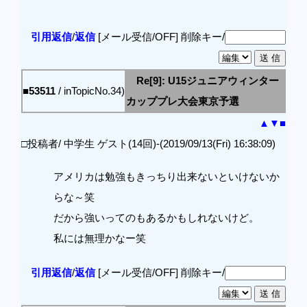
引用返信
/
返信
[メール受信/OFF]
削除キー/
Re[9]: U15ジュニアウィンター
■53511
/ inTopicNo.34)
カッププレ大会東京予選
▲
▼
■
□投稿者/ 中学生 ゲスト(14回)-(2019/09/13(Fri) 16:38:09)
アメリカは勉強もきっちり出来ないといけないか
らな～笑
だから強いってのもあるかもしれないけど。
私には無理かなー笑
引用返信
/
返信
[メール受信/OFF]
削除キー/