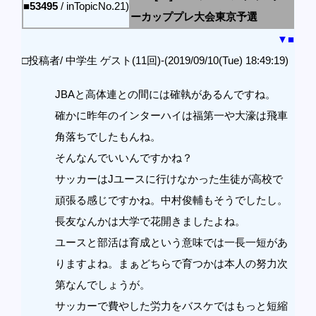
■53495
/ inTopicNo.21)
ーカッププレ大会東京予選
▼
■
□投稿者/ 中学生 ゲスト(11回)-(2019/09/10(Tue) 18:49:19)
JBAと高体連との間には確執があるんですね。
確かに昨年のインターハイは福第一や大濠は飛車
角落ちでしたもんね。
そんなんでいいんですかね？
サッカーはJユースに行けなかった生徒が高校で
頑張る感じですかね。中村俊輔もそうでしたし。
長友なんかは大学で花開きましたよね。
ユースと部活は育成という意味では一長一短があ
りますよね。まぁどちらで育つかは本人の努力次
第なんでしょうが。
サッカーで費やした労力をバスケではもっと短縮