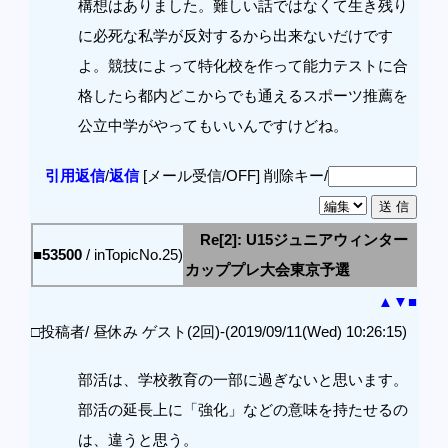
構想はありました。難しい話ではなくて生き残り
に必死な私学が反対するから出来ないだけです
よ。競技によって特化校を作って能力テストに合
格したら都内どこからでも通えるスポーツ推薦を
公立中学がやってもいいんですけどね。
引用返信
/
返信
[メール受信/OFF]
削除キー/
Re[2]: U15ジュニアウィンター
■53500
/ inTopicNo.25)
カッププレ大会東京予選
▲
▼
■
□投稿者/ 昼休み ゲスト(2回)-(2019/09/11(Wed) 10:26:15)
部活は、学校教育の一部に過ぎないと思います。
部活の延長上に「強化」などの意味を持たせるの
は、違うと思う。