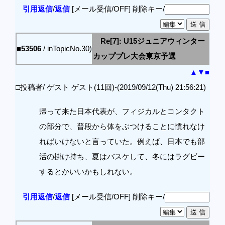
引用返信
/
返信
[メール受信/OFF]
削除キー/
Re[7]: U15ジュニアウィンター
■53506
/ inTopicNo.30)
カッププレ大会東京予選
▲
▼
■
□投稿者/ ゲスト ゲスト(11回)-(2019/09/12(Thu) 21:56:21)
帰って来た日本代表が、フィジカルとコンタクト
の部分で、普段から体をぶつけることに慣れなけ
ればいけないと言っていた。例えば、日本でも部
活の掛け持ち、夏はバスケして、冬にはラグビー
するとかいいかもしれない。
引用返信
/
返信
[メール受信/OFF]
削除キー/