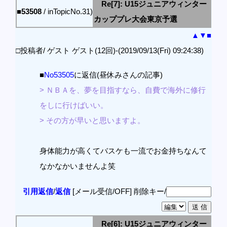
Re[7]: U15ジュニアウィンター
■53508
/ inTopicNo.31)
カッププレ大会東京予選
▲
▼
■
□投稿者/ ゲスト ゲスト(12回)-(2019/09/13(Fri) 09:24:38)
■
No53505
に返信(昼休みさんの記事)
> ＮＢＡを、夢を目指すなら、自費で海外に修行
をしに行けばいい。
> その方が早いと思いますよ。
身体能力が高くてバスケも一流でお金持ちなんて
なかなかいませんよ笑
引用返信
/
返信
[メール受信/OFF]
削除キー/
Re[6]: U15ジュニアウィンター