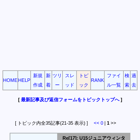
新規
新
ツリ
スレ
トピ
ファイ
検
過
HOME
HELP
RANK
作成
着
ー
ッド
ック
ル一覧
索
去
[
最新記事及び返信フォームをトピックトップへ
]
[ トピック内全35記事(21-35 表示) ]
<<
0
|
1
>>
Re[17]: U15ジュニアウィンタ