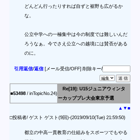
どんどん行ったりすれば自ずと裾野も広がるか
な。
公立中学への一極集中は今の制度では難しいんだ
ろうなぁ。今でさえ公立への越境には賛否がある
のに。
引用返信
/
返信
[メール受信/OFF]
削除キー/
Re[19]: U15ジュニアウィンタ
■53498
/ inTopicNo.24)
ーカッププレ大会東京予選
▲
▼
■
□投稿者/ ゲスト ゲスト(9回)-(2019/09/10(Tue) 21:59:50)
都立の中高一貫教育の仕組みをスポーツでもやる