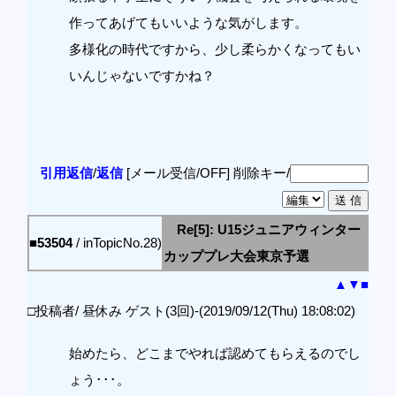
作ってあげてもいいような気がします。
多様化の時代ですから、少し柔らかくなってもい
いんじゃないですかね？
引用返信
/
返信
[メール受信/OFF]
削除キー/
Re[5]: U15ジュニアウィンター
■53504
/ inTopicNo.28)
カッププレ大会東京予選
▲
▼
■
□投稿者/ 昼休み ゲスト(3回)-(2019/09/12(Thu) 18:08:02)
始めたら、どこまでやれば認めてもらえるのでし
ょう･･･。