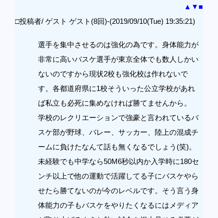
▲
▼
■
□投稿者/ ゲスト ゲスト(8回)-(2019/09/10(Tue) 19:35:21)
選手を集中させるのは強化の為です。身体能力が
非常に高いバスケ選手が東京全体でも数人しかい
ないのですから現状2校も強化校は作れないで
す。各都道府県に1校そういった公立学校があれ
ば私立も必死に集めなければ勝てませんから。
学校のレクリエーションで強豪と言われているバ
スケ部が野球、バレー、サッカー、陸上の混成チ
ームに負けたなんて話も無くなるでしょう(笑)。
未経験でも中学なら50M6秒以内か入学時に180セ
ンチ以上で他の運動で活躍してる子にバスケやら
せたら勝てないのが今のレベルです。そう言う身
体能力の子もバスケをやりたくなるにはメディア