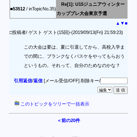
Re[1]: U15ジュニアウィンター
■53512
/ inTopicNo.35)
カッププレ大会東京予選
▲
▼
■
□投稿者/ ゲスト ゲスト(15回)-(2019/09/13(Fri) 21:59:23)
この大会は要は、夏に引退してから、高校入学ま
での間に、ブランクなくバスケをやってもらおう
というもの。それって、自分のためなのかな？
引用返信
/
返信
[メール受信/OFF]
削除キー/
このトピックをツリーで一括表示
＜前の20件