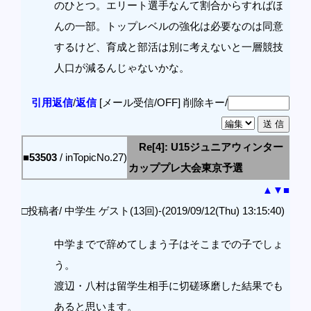
のひとつ。エリート選手なんて割合からすればほ
んの一部。トップレベルの強化は必要なのは同意
するけど、育成と部活は別に考えないと一層競技
人口が減るんじゃないかな。
引用返信
/
返信
[メール受信/OFF]
削除キー/
Re[4]: U15ジュニアウィンター
■53503
/ inTopicNo.27)
カッププレ大会東京予選
▲
▼
■
□投稿者/ 中学生 ゲスト(13回)-(2019/09/12(Thu) 13:15:40)
中学までで辞めてしまう子はそこまでの子でしょ
う。
渡辺・八村は留学生相手に切磋琢磨した結果でも
あると思います。