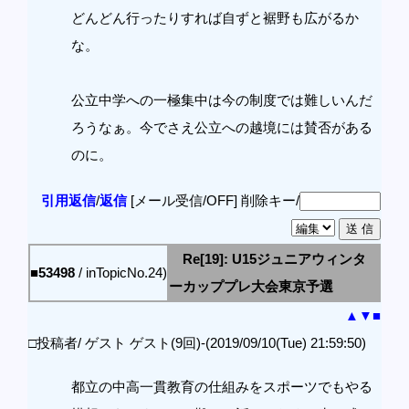
どんどん行ったりすれば自ずと裾野も広がるか
な。
公立中学への一極集中は今の制度では難しいんだ
ろうなぁ。今でさえ公立への越境には賛否がある
のに。
引用返信
/
返信
[メール受信/OFF]
削除キー/
Re[19]: U15ジュニアウィンタ
■53498
/ inTopicNo.24)
ーカッププレ大会東京予選
▲
▼
■
□投稿者/ ゲスト ゲスト(9回)-(2019/09/10(Tue) 21:59:50)
都立の中高一貫教育の仕組みをスポーツでもやる