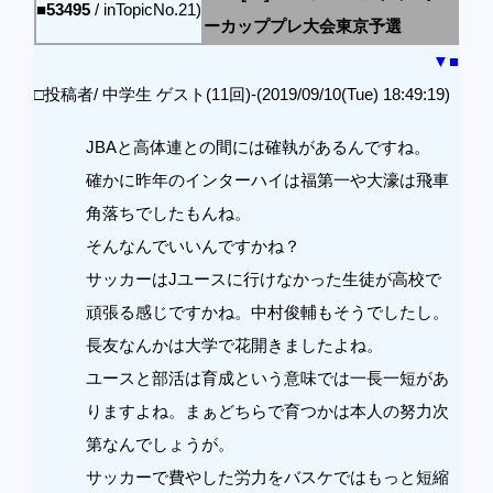
■53495
/ inTopicNo.21)
ーカッププレ大会東京予選
▼
■
□投稿者/ 中学生 ゲスト(11回)-(2019/09/10(Tue) 18:49:19)
JBAと高体連との間には確執があるんですね。
確かに昨年のインターハイは福第一や大濠は飛車
角落ちでしたもんね。
そんなんでいいんですかね？
サッカーはJユースに行けなかった生徒が高校で
頑張る感じですかね。中村俊輔もそうでしたし。
長友なんかは大学で花開きましたよね。
ユースと部活は育成という意味では一長一短があ
りますよね。まぁどちらで育つかは本人の努力次
第なんでしょうが。
サッカーで費やした労力をバスケではもっと短縮