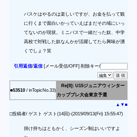
バスケはやるのは楽しいですが、お金を払って観
に行くまで面白いかっていえばまだその域にいっ
てないのが現状。ミニバスで一緒だった奴、中学
高校で対戦した奴なんかが活躍してたら興味が湧
くでしょ？笑
引用返信
/
返信
[メール受信/OFF]
削除キー/
Re[8]: U15ジュニアウィンター
■53510
/ inTopicNo.33)
カッププレ大会東京予選
▲
▼
■
□投稿者/ ゲスト ゲスト(14回)-(2019/09/13(Fri) 15:55:47)
掛け持ちはともかく、シーズン制はいいですよ