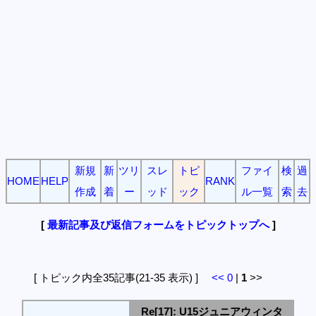
新規
新
ツリ
スレ
トピ
ファイ
検
過
HOME
HELP
RANK
作成
着
ー
ッド
ック
ル一覧
索
去
[
最新記事及び返信フォームをトピックトップへ
]
[ トピック内全35記事(21-35 表示) ]
<<
0
|
1
>>
Re[17]: U15ジュニアウィンタ