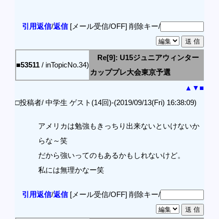
引用返信
/
返信
[メール受信/OFF]
削除キー/
Re[9]: U15ジュニアウィンター
■53511
/ inTopicNo.34)
カッププレ大会東京予選
▲
▼
■
□投稿者/ 中学生 ゲスト(14回)-(2019/09/13(Fri) 16:38:09)
アメリカは勉強もきっちり出来ないといけないか
らな～笑
だから強いってのもあるかもしれないけど。
私には無理かなー笑
引用返信
/
返信
[メール受信/OFF]
削除キー/