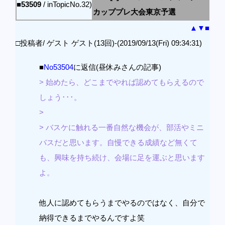
■53509
/ inTopicNo.32)
カッププレ大会東京予選
▲
▼
■
□投稿者/ ゲスト ゲスト(13回)-(2019/09/13(Fri) 09:34:31)
■
No53504
に返信(昼休みさんの記事)
> 始めたら、どこまでやれば認めてもらえるので
しょう･･･。
>
> バスケに触れる一番自然な機会が、部活やミニ
バスだと思います。自慢できる成績など無くて
も、興味を持ち続け、会場に足を運ぶと思います
よ。
他人に認めてもらうまでやるのではなく、自分で
納得できるまでやるんですよ笑