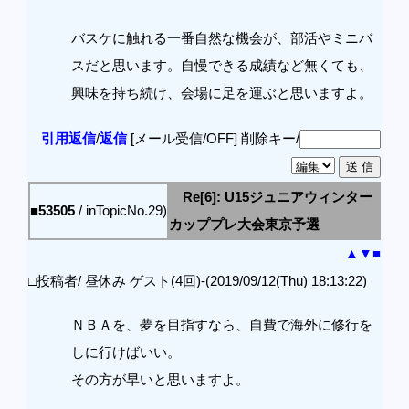
バスケに触れる一番自然な機会が、部活やミニバ
スだと思います。自慢できる成績など無くても、
興味を持ち続け、会場に足を運ぶと思いますよ。
引用返信
/
返信
[メール受信/OFF]
削除キー/
Re[6]: U15ジュニアウィンター
■53505
/ inTopicNo.29)
カッププレ大会東京予選
▲
▼
■
□投稿者/ 昼休み ゲスト(4回)-(2019/09/12(Thu) 18:13:22)
ＮＢＡを、夢を目指すなら、自費で海外に修行を
しに行けばいい。
その方が早いと思いますよ。