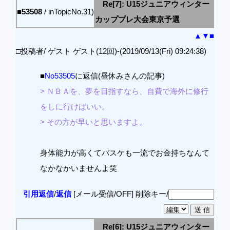
Re[7]: U15ジュニアウィンター
■53508
/ inTopicNo.31)
カッププレ大会東京予選
▲
▼
■
□投稿者/ ゲスト ゲスト(12回)-(2019/09/13(Fri) 09:24:38)
■
No53505
に返信(昼休みさんの記事)
> ＮＢＡを、夢を目指すなら、自費で海外に修行
をしに行けばいい。
> その方が早いと思いますよ。
身体能力が高くてバスケも一流でお金持ちなんて
なかなかいませんよ笑
引用返信
/
返信
[メール受信/OFF]
削除キー/
Re[6]: U15ジュニアウィンター