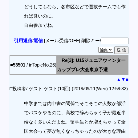
どうしてもなら、各市区などで選抜チームでも作
れば良いのに。
自由参加でね。
引用返信
/
返信
[メール受信/OFF]
削除キー/
Re[3]: U15ジュニアウィンター
■53501
/ inTopicNo.26)
カッププレ大会東京予選
▲
▼
■
□投稿者/ ゲスト ゲスト(10回)-(2019/09/11(Wed) 12:59:32)
中学までは内申書の関係でそこそこの人数が部活
でバスケやるのに、高校で辞めちゃう子が最近半
端なく多いんだよね。留学生とか増えちゃって全
国大会って夢が無くなっちゃったのが大きな理由