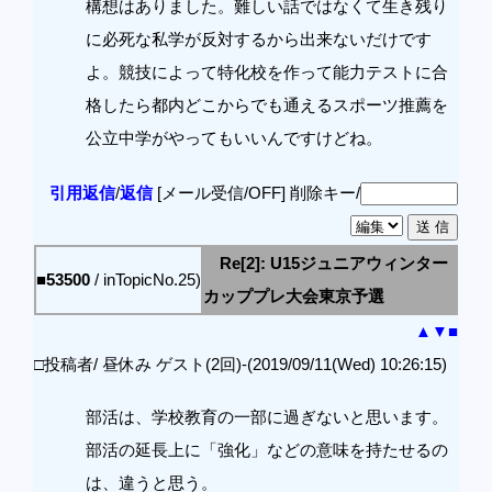
構想はありました。難しい話ではなくて生き残り
に必死な私学が反対するから出来ないだけです
よ。競技によって特化校を作って能力テストに合
格したら都内どこからでも通えるスポーツ推薦を
公立中学がやってもいいんですけどね。
引用返信
/
返信
[メール受信/OFF]
削除キー/
Re[2]: U15ジュニアウィンター
■53500
/ inTopicNo.25)
カッププレ大会東京予選
▲
▼
■
□投稿者/ 昼休み ゲスト(2回)-(2019/09/11(Wed) 10:26:15)
部活は、学校教育の一部に過ぎないと思います。
部活の延長上に「強化」などの意味を持たせるの
は、違うと思う。