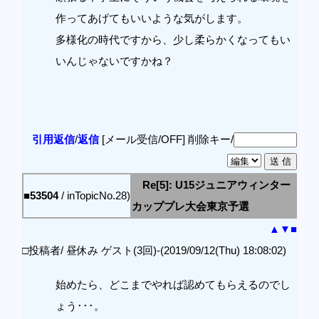
作ってあげてもいいような気がします。
多様化の時代ですから、少し柔らかくなってもい
いんじゃないですかね？
引用返信
/
返信
[メール受信/OFF]
削除キー/
Re[5]: U15ジュニアウィンター
■53504
/ inTopicNo.28)
カッププレ大会東京予選
▲
▼
■
□投稿者/ 昼休み ゲスト(3回)-(2019/09/12(Thu) 18:08:02)
始めたら、どこまでやれば認めてもらえるのでし
ょう･･･。