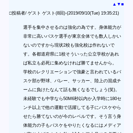
▲
▼
■
□投稿者/ ゲスト ゲスト(8回)-(2019/09/10(Tue) 19:35:21)
選手を集中させるのは強化の為です。身体能力が
非常に高いバスケ選手が東京全体でも数人しかい
ないのですから現状2校も強化校は作れないで
す。各都道府県に1校そういった公立学校があれ
ば私立も必死に集めなければ勝てませんから。
学校のレクリエーションで強豪と言われているバ
スケ部が野球、バレー、サッカー、陸上の混成チ
ームに負けたなんて話も無くなるでしょう(笑)。
未経験でも中学なら50M6秒以内か入学時に180セ
ンチ以上で他の運動で活躍してる子にバスケやら
せたら勝てないのが今のレベルです。そう言う身
体能力の子もバスケをやりたくなるにはメディア