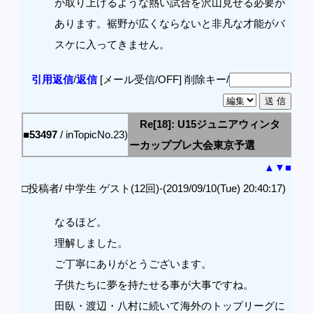
が取り上げるような熱い試合を沢山見せる必要が
あります。裾野が広くならないと非凡な才能がバ
スケに入ってきません。
引用返信
/
返信
[メール受信/OFF]
削除キー/
Re[18]: U15ジュニアウィンタ
■53497
/ inTopicNo.23)
ーカッププレ大会東京予選
▲
▼
■
□投稿者/ 中学生 ゲスト(12回)-(2019/09/10(Tue) 20:40:17)
なるほど。
理解しました。
ご丁寧にありがとうございます。
子供たちに夢を持たせる事が大事ですね。
田臥・渡辺・八村に続いて海外のトップリーグに