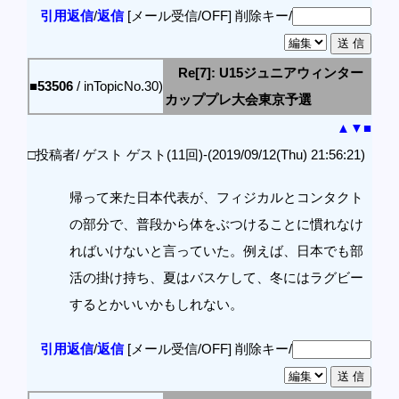
引用返信
/
返信
[メール受信/OFF]
削除キー/
Re[7]: U15ジュニアウィンター
■53506
/ inTopicNo.30)
カッププレ大会東京予選
▲
▼
■
□投稿者/ ゲスト ゲスト(11回)-(2019/09/12(Thu) 21:56:21)
帰って来た日本代表が、フィジカルとコンタクト
の部分で、普段から体をぶつけることに慣れなけ
ればいけないと言っていた。例えば、日本でも部
活の掛け持ち、夏はバスケして、冬にはラグビー
するとかいいかもしれない。
引用返信
/
返信
[メール受信/OFF]
削除キー/