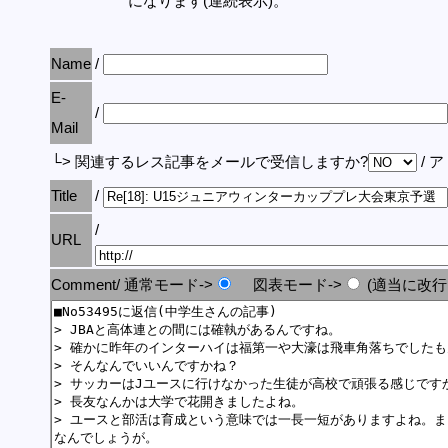
になります(連続表示)。
Name
/
E-
/
Mail
└> 関連するレス記事をメールで受信しますか?
/ 
Title
/
/
URL
Comment/ 通常モード->
図表モード->
(適当に改行