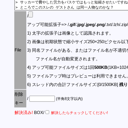
/
アップ可能拡張子=> /
.gif
/
.jpg
/
.jpeg
/
.png
/.txt/.lzh/.zi
1) 太字の拡張子は画像として認識されます。
2) 画像は初期状態で縮小サイズ250×250ピクセル
File
3) 同名ファイルがある、またはファイル名が不適切
ファイル名が自動変更されます。
4) アップ可能ファイルサイズは1回
500KB
(1KB=10
5) ファイルアップ時はプレビューは利用できません
6) スレッド内の合計ファイルサイズ:[0/1500KB]
残り:
削除
/
(半角8文字以内)
キー
解決済み!
BOX/
解決したらチェックしてください!