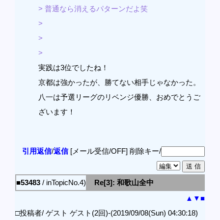
> 普通なら消えるパターンだよ笑
>
>
>
実践は3位でしたね！
京都は強かったが、勝てない相手じゃなかった。
八一は予選リーグのリベンジ優勝、おめでとうご
ざいます！
引用返信
/
返信
[メール受信/OFF]
削除キー/
■53483
/ inTopicNo.4)
Re[3]: 和歌山全中
▲
▼
■
□投稿者/ ゲスト ゲスト(2回)-(2019/09/08(Sun) 04:30:18)