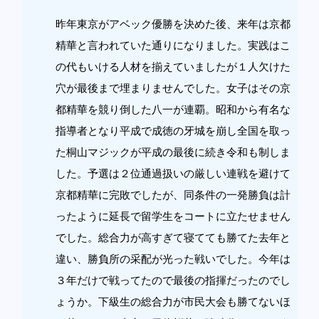
昨年東京がアベック優勝を決めた後、来年は京都
精華と言われていた通りになりました。実践はこ
の代もいける人材を揃えていましたが１人欠けた
穴が最後まで埋まりませんでした。女子はその京
都精華を競り倒した八一が連覇。昭和から有名な
指導者となり平成で成徳の牙城を崩し全国を取っ
た桐山マジックが平成の最後に続き令和も制しま
した。予選は２位通過扱いの厳しい連戦を避けて
京都精華に完敗でしたが、同条件の一発勝負は計
ったように延長で留学生をコートに立たせません
でした。総合力が高すぎて寝てても勝てた去年と
違い、勝負所の采配が光った戦いでした。今年は
３年だけで戦ってたので最後の指揮だったのでし
ょうか。下級生の総合力が市民大会も勝てないほ