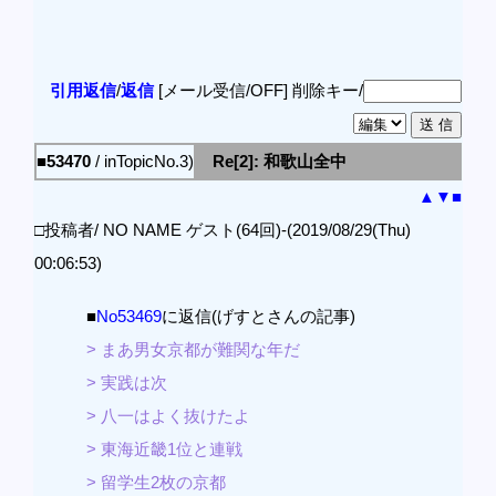
引用返信
/
返信
[メール受信/OFF]
削除キー/
■53470
/ inTopicNo.3)
Re[2]: 和歌山全中
▲
▼
■
□投稿者/ NO NAME ゲスト(64回)-(2019/08/29(Thu)
00:06:53)
■
No53469
に返信(げすとさんの記事)
> まあ男女京都が難関な年だ
> 実践は次
> 八一はよく抜けたよ
> 東海近畿1位と連戦
> 留学生2枚の京都