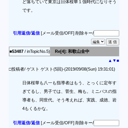
ど落ちていて東京は日体桜華１強時代になりそう
です。
引用返信
/
返信
[メール受信/OFF]
削除キー/
■53487
/ inTopicNo.5)
Re[4]: 和歌山全中
▲
▼
■
□投稿者/ ゲスト ゲスト(5回)-(2019/09/08(Sun) 19:31:01)
日体桜華も八一も指導者はもう、とっくに定年す
ぎてるし、男子では、菅生、梅も。ミニバスの指
導者も、同世代。そう考えれば、実践、成徳、岩
4もくるかな。
引用返信
/
返信
[メール受信/OFF]
削除キー/