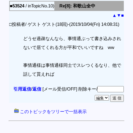
■53524
/ inTopicNo.10)
Re[8]: 和歌山全中
▲
▼
■
□投稿者/ ゲスト ゲスト(18回)-(2019/10/04(Fri) 14:08:31)
どうせ過疎なんなら、事情通ぶって書き込みされ
ないで居てくれる方が平和でいいですね ww
事情通様は事情通様同士でスレつくるなり、他で
話して貰えれば
引用返信
/
返信
[メール受信/OFF]
削除キー/
このトピックをツリーで一括表示