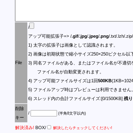
/
アップ可能拡張子=> /
.gif
/
.jpg
/
.jpeg
/
.png
/.txt/.lzh/.zi
1) 太字の拡張子は画像として認識されます。
2) 画像は初期状態で縮小サイズ250×250ピクセル
File
3) 同名ファイルがある、またはファイル名が不適切
ファイル名が自動変更されます。
4) アップ可能ファイルサイズは1回
500KB
(1KB=10
5) ファイルアップ時はプレビューは利用できません
6) スレッド内の合計ファイルサイズ:[0/1500KB]
残り:
削除
/
(半角8文字以内)
キー
解決済み!
BOX/
解決したらチェックしてください!