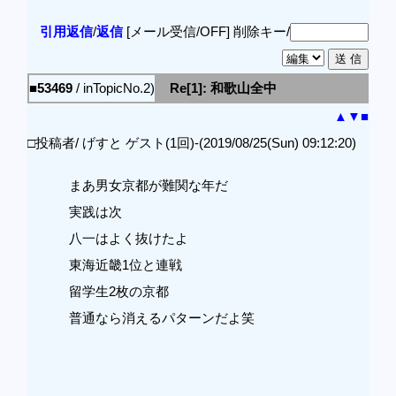
引用返信
/
返信
[メール受信/OFF]
削除キー/
■53469
/ inTopicNo.2)
Re[1]: 和歌山全中
▲
▼
■
□投稿者/ げすと ゲスト(1回)-(2019/08/25(Sun) 09:12:20)
まあ男女京都が難関な年だ
実践は次
八一はよく抜けたよ
東海近畿1位と連戦
留学生2枚の京都
普通なら消えるパターンだよ笑