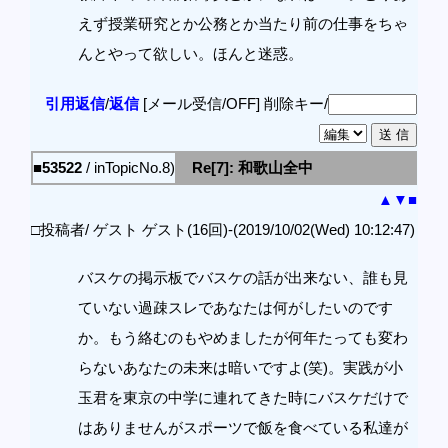
えず授業研究とか公務とか当たり前の仕事をちゃ
んとやって欲しい。ほんと迷惑。
引用返信
/
返信
[メール受信/OFF]
削除キー/
■53522
/ inTopicNo.8)
Re[7]: 和歌山全中
▲
▼
■
□投稿者/ ゲスト ゲスト(16回)-(2019/10/02(Wed) 10:12:47)
バスケの掲示板でバスケの話が出来ない、誰も見
ていない過疎スレであなたは何がしたいのです
か。もう絡むのもやめましたが何年たっても変わ
らないあなたの未来は暗いですよ(笑)。実践が小
玉君を東京の中学に連れてきた時にバスケだけで
はありませんがスポーツで飯を食べている私達が