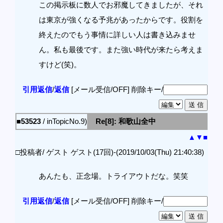
この掲示板に数人でお邪魔してきましたが、それ
は東京が強くなる予兆があったからです。役割を
終えたのでもう事情に詳しい人は書き込みませ
ん。私も最後です。また強い時代が来たら考えま
すけど(笑)。
引用返信
/
返信
[メール受信/OFF]
削除キー/
■53523
/ inTopicNo.9)
Re[8]: 和歌山全中
▲
▼
■
□投稿者/ ゲスト ゲスト(17回)-(2019/10/03(Thu) 21:40:38)
あんたも、正念場。トライアウトだな。笑笑
引用返信
/
返信
[メール受信/OFF]
削除キー/