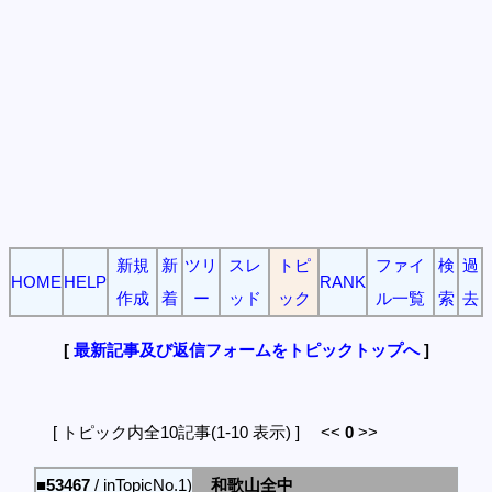
新規
新
ツリ
スレ
トピ
ファイ
検
過
HOME
HELP
RANK
作成
着
ー
ッド
ック
ル一覧
索
去
[
最新記事及び返信フォームをトピックトップへ
]
[ トピック内全10記事(1-10 表示) ] <<
0
>>
■53467
/ inTopicNo.1)
和歌山全中