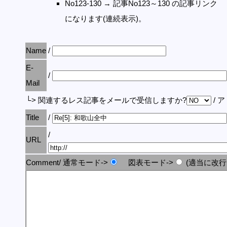
No123-130 → 記事No123～130 の記事リンク
になります(連続表示)。
Name
/
E-
/
Mail
└> 関連するレス記事をメールで受信しますか?
/ 
Title
/
/
URL
Comment/ 通常モード->
図表モード->
(適当に改行