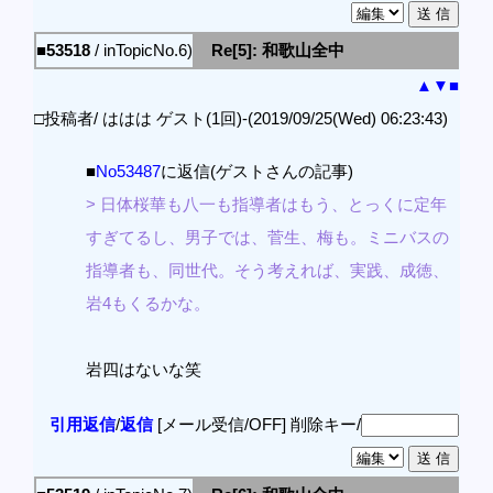
■53518
/ inTopicNo.6)
Re[5]: 和歌山全中
▲
▼
■
□投稿者/ ははは ゲスト(1回)-(2019/09/25(Wed) 06:23:43)
■
No53487
に返信(ゲストさんの記事)
> 日体桜華も八一も指導者はもう、とっくに定年
すぎてるし、男子では、菅生、梅も。ミニバスの
指導者も、同世代。そう考えれば、実践、成徳、
岩4もくるかな。
岩四はないな笑
引用返信
/
返信
[メール受信/OFF]
削除キー/