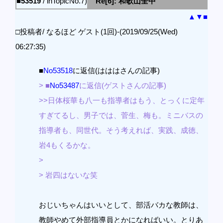
■53519
/ inTopicNo.7)
Re[6]: 和歌山全中
▲
▼
■
□投稿者/ なるほど ゲスト(1回)-(2019/09/25(Wed)
06:27:35)
■
No53518
に返信(はははさんの記事)
> ■
No53487
に返信(ゲストさんの記事)
>>日体桜華も八一も指導者はもう、とっくに定年
すぎてるし、男子では、菅生、梅も。ミニバスの
指導者も、同世代。そう考えれば、実践、成徳、
岩4もくるかな。
>
> 岩四はないな笑
おじいちゃんはいいとして、部活バカな教師は、
教師やめて外部指導員とかになればいい。とりあ