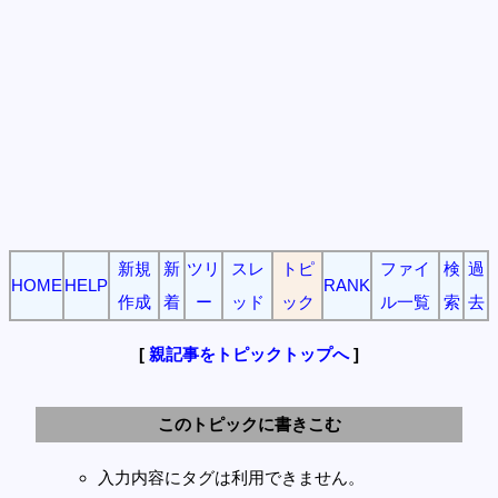
新規
新
ツリ
スレ
トピ
ファイ
検
過
HOME
HELP
RANK
作成
着
ー
ッド
ック
ル一覧
索
去
[
親記事をトピックトップへ
]
このトピックに書きこむ
入力内容にタグは利用できません。