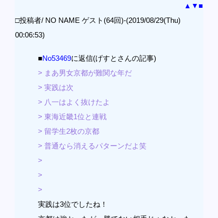
▲
▼
■
□投稿者/ NO NAME ゲスト(64回)-(2019/08/29(Thu)
00:06:53)
■
No53469
に返信(げすとさんの記事)
> まあ男女京都が難関な年だ
> 実践は次
> 八一はよく抜けたよ
> 東海近畿1位と連戦
> 留学生2枚の京都
> 普通なら消えるパターンだよ笑
>
>
>
実践は3位でしたね！