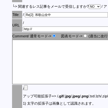
└> 関連するレス記事をメールで受信しますか?
/ 
Title
/
/
URL
Comment/ 通常モード->
図表モード->
(適当に改行
/
アップ可能拡張子=> /
.gif
/
.jpg
/
.jpeg
/
.png
/.txt/.lzh/.zi
1) 太字の拡張子は画像として認識されます。