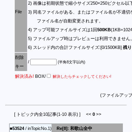
2) 画像は初期状態で縮小サイズ250×250ピクセル
File
3) 同名ファイルがある、またはファイル名が不適切
ファイル名が自動変更されます。
4) アップ可能ファイルサイズは1回
500KB
(1KB=10
5) ファイルアップ時はプレビューは利用できません
6) スレッド内の合計ファイルサイズ:[0/1500KB]
残り:
削除
/
(半角8文字以内)
キー
解決済み!
BOX/
解決したらチェックしてください!
(ファイルアッ
[ トピック内全10記事(1-10 表示) ] <<
0
>>
■53524
/ inTopicNo.1)
Re[8]: 和歌山全中