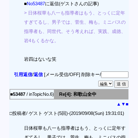
■
No53487
に返信(ゲストさんの記事)
> 日体桜華も八一も指導者はもう、とっくに定年
すぎてるし、男子では、菅生、梅も。ミニバスの
指導者も、同世代。そう考えれば、実践、成徳、
岩4もくるかな。
岩四はないな笑
引用返信
/
返信
[メール受信/OFF]
削除キー/
■53487
/ inTopicNo.6)
Re[4]: 和歌山全中
▲
▼
■
□投稿者/ ゲスト ゲスト(5回)-(2019/09/08(Sun) 19:31:01)
日体桜華も八一も指導者はもう、とっくに定年す
ぎてるし、男子では、菅生、梅も。ミニバスの指