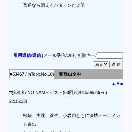
普通なら消えるパターンだよ笑
引用返信
/
返信
[メール受信/OFF]
削除キー/
■53467
/ inTopicNo.10)
和歌山全中
▲
▼
■
□投稿者/ NO NAME ゲスト(63回)-(2019/08/23(Fri)
22:15:23)
松蔭、実践、菅生、小岩四ともに決勝トーナメン
ト進出