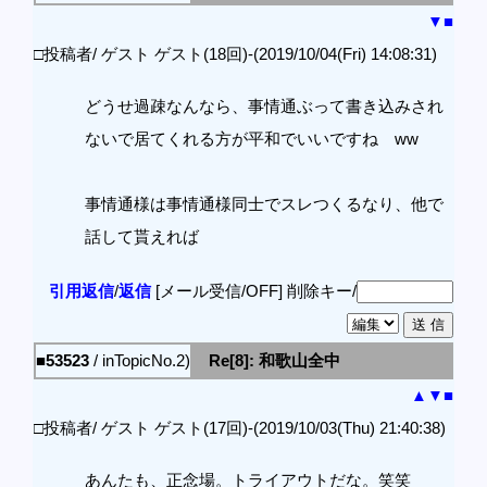
▼
■
□投稿者/ ゲスト ゲスト(18回)-(2019/10/04(Fri) 14:08:31)
どうせ過疎なんなら、事情通ぶって書き込みされ
ないで居てくれる方が平和でいいですね ww
事情通様は事情通様同士でスレつくるなり、他で
話して貰えれば
引用返信
/
返信
[メール受信/OFF]
削除キー/
■53523
/ inTopicNo.2)
Re[8]: 和歌山全中
▲
▼
■
□投稿者/ ゲスト ゲスト(17回)-(2019/10/03(Thu) 21:40:38)
あんたも、正念場。トライアウトだな。笑笑