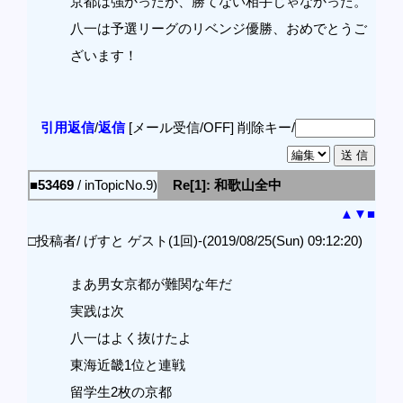
京都は強かったが、勝てない相手じゃなかった。
八一は予選リーグのリベンジ優勝、おめでとうご
ざいます！
引用返信
/
返信
[メール受信/OFF]
削除キー/
■53469
/ inTopicNo.9)
Re[1]: 和歌山全中
▲
▼
■
□投稿者/ げすと ゲスト(1回)-(2019/08/25(Sun) 09:12:20)
まあ男女京都が難関な年だ
実践は次
八一はよく抜けたよ
東海近畿1位と連戦
留学生2枚の京都