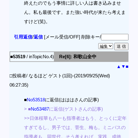
終えたのでもう事情に詳しい人は書き込みませ
ん。私も最後です。また強い時代が来たら考えま
すけど(笑)。
引用返信
/
返信
[メール受信/OFF]
削除キー/
■53519
/ inTopicNo.4)
Re[6]: 和歌山全中
▲
▼
■
□投稿者/ なるほど ゲスト(1回)-(2019/09/25(Wed)
06:27:35)
■
No53518
に返信(はははさんの記事)
> ■
No53487
に返信(ゲストさんの記事)
>>日体桜華も八一も指導者はもう、とっくに定年
すぎてるし、男子では、菅生、梅も。ミニバスの
指導者も、同世代。そう考えれば、実践、成徳、