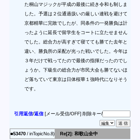
た桐山マジックが平成の最後に続き令和も制しま
した。予選は２位通過扱いの厳しい連戦を避けて
京都精華に完敗でしたが、同条件の一発勝負は計
ったように延長で留学生をコートに立たせません
でした。総合力が高すぎて寝てても勝てた去年と
違い、勝負所の采配が光った戦いでした。今年は
３年だけで戦ってたので最後の指揮だったのでし
ょうか。下級生の総合力が市民大会も勝てないほ
ど落ちていて東京は日体桜華１強時代になりそう
です。
引用返信
/
返信
[メール受信/OFF]
削除キー/
■53470
/ inTopicNo.8)
Re[2]: 和歌山全中