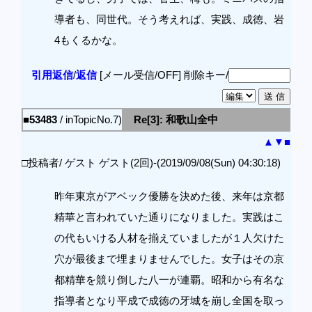
導者も、同世代。そう考えれば、実践、成徳、岩
4もくるかな。
引用返信
/
返信
[メール受信/OFF]
削除キー/
■53483
/ inTopicNo.7)
Re[3]: 和歌山全中
▲
▼
■
□投稿者/ ゲスト ゲスト(2回)-(2019/09/08(Sun) 04:30:18)
昨年東京がアベック優勝を決めた後、来年は京都
精華と言われていた通りになりました。実践はこ
の代もいける人材を揃えていましたが１人欠けた
穴が最後まで埋まりませんでした。女子はその京
都精華を競り倒した八一が連覇。昭和から有名な
指導者となり平成で成徳の牙城を崩し全国を取っ