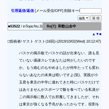
引用返信
/
返信
[メール受信/OFF]
削除キー/
■53522
/ inTopicNo.3)
Re[7]: 和歌山全中
▲
▼
■
□投稿者/ ゲスト ゲスト(16回)-(2019/10/02(Wed) 10:12:47)
バスケの掲示板でバスケの話が出来ない、誰も見
ていない過疎スレであなたは何がしたいのです
か。もう絡むのもやめましたが何年たっても変わ
らないあなたの未来は暗いですよ(笑)。実践が小
玉君を東京の中学に連れてきた時にバスケだけで
はありませんがスポーツで飯を食べている私達が
この掲示板に数人でお邪魔してきましたが、それ
は東京が強くなる予兆があったからです。役割を