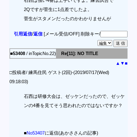
石西は強い4番は上手いですよ。練習試合で
2Qですが菅生に1点差でしたよ。
菅生がスタメンだったのかわかりませんが
引用返信
/
返信
[メール受信/OFF]
削除キー/
■53408
/ inTopicNo.22)
Re[11]: NO TITLE
▲
▼
■
□投稿者/ 練馬住民 ゲスト(2回)-(2019/07/17(Wed)
09:18:03)
石西は研修大会は、ゼッケンだったので、ゼッケ
ンの4番を見てそう思われたのではないですか？
■
No53407
に返信(あかささんの記事)