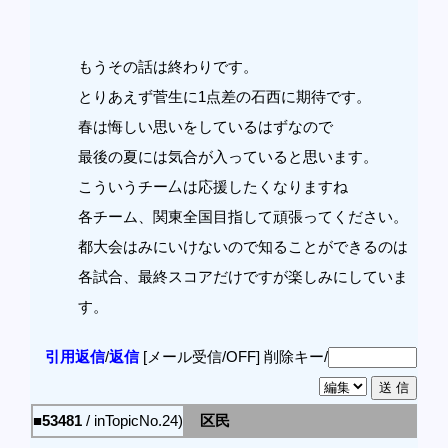
もうその話は終わりです。
とりあえず菅生に1点差の石西に期待です。
春は悔しい思いをしているはずなので
最後の夏には気合が入っていると思います。
こういうチー厶は応援したくなりますね
各チーム、関東全国目指して頑張ってください。
都大会はみにいけないので知ることができるのは
各試合、最終スコアだけですが楽しみにしていま
す。
引用返信
/
返信
[メール受信/OFF]
削除キー/
■53481
/ inTopicNo.24)
区民