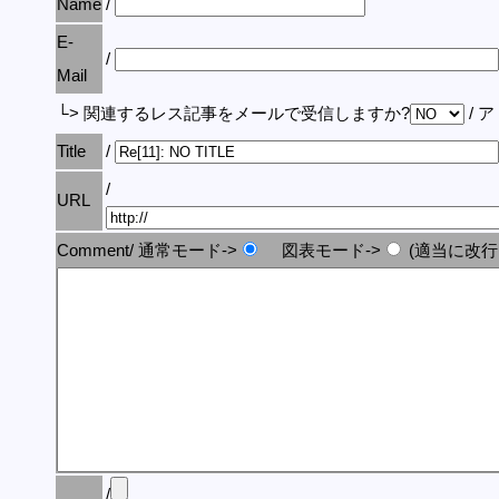
Name
/
E-
/
Mail
└> 関連するレス記事をメールで受信しますか?
/ 
Title
/
/
URL
Comment/ 通常モード->
図表モード->
(適当に改行
/