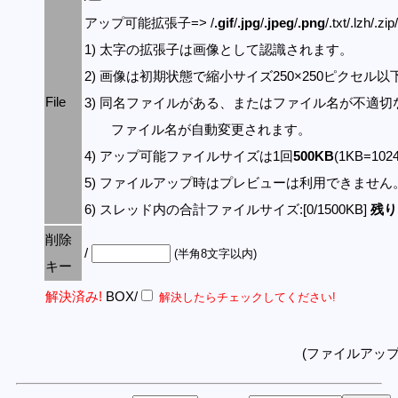
アップ可能拡張子=> /
.gif
/
.jpg
/
.jpeg
/
.png
/.txt/.lzh/.zi
1) 太字の拡張子は画像として認識されます。
2) 画像は初期状態で縮小サイズ250×250ピクセル
File
3) 同名ファイルがある、またはファイル名が不適切
ファイル名が自動変更されます。
4) アップ可能ファイルサイズは1回
500KB
(1KB=10
5) ファイルアップ時はプレビューは利用できません
6) スレッド内の合計ファイルサイズ:[0/1500KB]
残り:
削除
/
(半角8文字以内)
キー
解決済み!
BOX/
解決したらチェックしてください!
(ファイルアッ