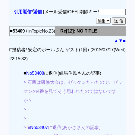
引用返信
/
返信
[メール受信/OFF]
削除キー/
■53409
/ inTopicNo.23)
Re[12]: NO TITLE
▲
▼
■
□投稿者/ 安定のボールさん ゲスト(1回)-(2019/07/17(Wed)
22:15:32)
■
No53408
に返信(練馬住民さんの記事)
> 石西は研修大会は、ゼッケンだったので、ゼッ
ケンの4番を見てそう思われたのではないです
か？
>
>
> ■
No53407
に返信(あかささんの記事)