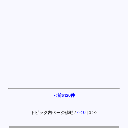
＜前の20件
トピック内ページ移動 /
<<
0
|
1
>>