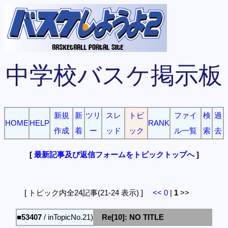
中学校バスケ掲示板
新規
新
ツリ
スレ
トピ
ファイ
検
過
HOME
HELP
RANK
作成
着
ー
ッド
ック
ル一覧
索
去
[
最新記事及び返信フォームをトピックトップへ
]
[ トピック内全24記事(21-24 表示) ]
<<
0
|
1
>>
■53407
/ inTopicNo.21)
Re[10]: NO TITLE