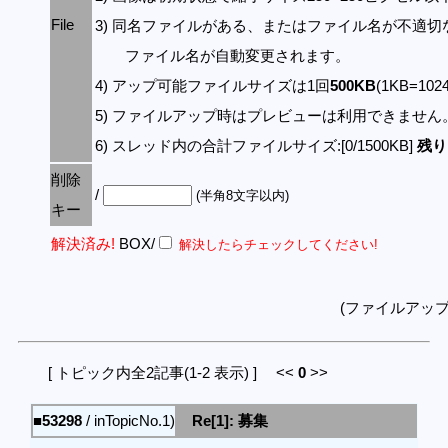
File
3) 同名ファイルがある、またはファイル名が不適切
ファイル名が自動変更されます。
4) アップ可能ファイルサイズは1回
500KB
(1KB=10
5) ファイルアップ時はプレビューは利用できません
6) スレッド内の合計ファイルサイズ:[0/1500KB]
残り:
削除
/
(半角8文字以内)
キー
解決済み!
BOX/
解決したらチェックしてください!
(ファイルアッ
[ トピック内全2記事(1-2 表示) ] <<
0
>>
■53298
/ inTopicNo.1)
Re[1]: 募集