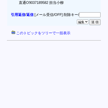
直通O9037189582 担当小柳
引用返信
/
返信
[メール受信/OFF]
削除キー/
このトピックをツリーで一括表示