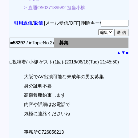
> 直通O9037189582 担当小柳
引用返信
/
返信
[メール受信/OFF]
削除キー/
■53297
/ inTopicNo.2)
募集
▲
▼
■
□投稿者/ 小柳 ゲスト(1回)-(2019/06/18(Tue) 21:45:50)
大阪でAV出演可能な未成年の男女募集
身分証明不要
高額報酬約束します
内容や詳細はお電話で
気軽に連絡くださいね
事務所O726856213