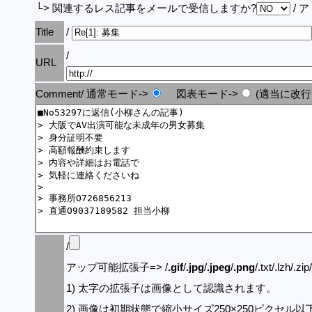
└> 関連するレス記事をメールで受信しますか?
/ 
Title
/
/
URL
Comment/ 通常モード->
図表モード->
(適当に改行
/
アップ可能拡張子=> /
.gif
/
.jpg
/
.jpeg
/
.png
/.txt/.lzh/.zi
1) 太字の拡張子は画像として認識されます。
2) 画像は初期状態で縮小サイズ250×250ピクセル