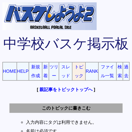
中学校バスケ掲示板
新規
新
ツリ
スレ
トピ
ファイ
検
過
HOME
HELP
RANK
作成
着
ー
ッド
ック
ル一覧
索
去
[
親記事をトピックトップへ
]
このトピックに書きこむ
入力内容にタグは利用できません。
名前は必須です。