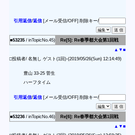
引用返信
/
返信
[メール受信/OFF]
削除キー/
■53235
/ inTopicNo.45)
Re[5]: Re春季都大会第1回戦
▲
▼
■
□投稿者/ 名無し ゲスト(1回)-(2019/05/26(Sun) 12:14:49)
豊山 33-25 菅生
ハーフタイム
引用返信
/
返信
[メール受信/OFF]
削除キー/
■53236
/ inTopicNo.46)
Re[6]: Re春季都大会第1回戦
▲
▼
■