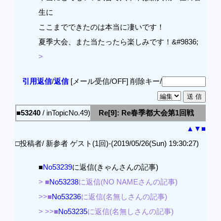
生に
ここまでできたのは本当に凄いです！
夏季大会、また当たったら楽しみです！&#9836;
>
引用返信
/
返信
[メール受信/OFF]
削除キー/
■53240
/ inTopicNo.49)
Re[9]: Re春季都大会第1回戦
▲
▼
■
□投稿者/ 新参者 ゲスト(1回)-(2019/05/26(Sun) 19:30:27)
■
No53239
に返信(きゃんさんの記事)
> ■
No53238
に返信(NO NAMEさんの記事)
>>■
No53236
に返信(名無しさんの記事)
> >>■
No53235
に返信(名無しさんの記事)