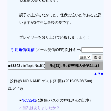
る夏期大会で返せます。
調子が上がらなかった、怪我に泣いた等あると思
いますが3年生は最後の夏です。
プレイヤーを盛り上げて応援しましょう！
引用返信
/
返信
[メール受信/OFF]
削除キー/
■53242
/ inTopicNo.51)
Re[11]: Re春季都大会第1回戦
▲
▼
■
□投稿者/ NO NAME ゲスト(31回)-(2019/05/26(Sun)
21:54:49)
■
No53241
に返信(バスケの神様さんの記事)
> 波乱はありましたか？