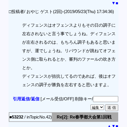
▼
■
□投稿者/ おやじ ゲスト(2回)-(2019/05/23(Thu) 17:34:36)
ディフェンスはオフェンスよりもその日の調子に
左右されないと言う事でしょうね。ディフェンス
が左右されるのは、もちろん調子もあると思いま
すが、運でしょうね。リバウンドが跳ねてオフェ
ンス側に取られるとか、審判のファールの吹き方
とか。
ディフェンスが拮抗してるのであれば、後はオフ
ェンスの調子が勝負を左右すると思いますよ。
引用返信
/
返信
[メール受信/OFF]
削除キー/
■53232
/ inTopicNo.42)
Re[2]: Re春季都大会第1回戦
▲
▼
■