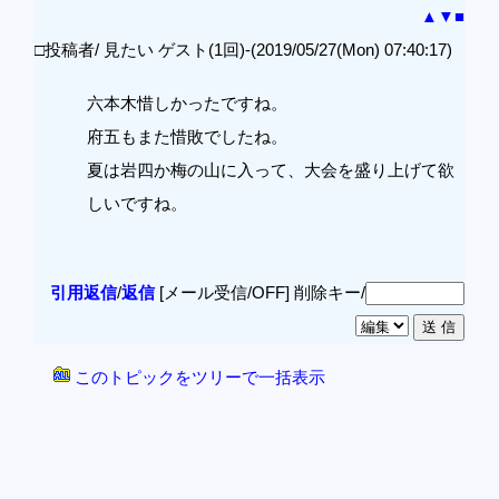
▲
▼
■
□投稿者/ 見たい ゲスト(1回)-(2019/05/27(Mon) 07:40:17)
六本木惜しかったですね。
府五もまた惜敗でしたね。
夏は岩四か梅の山に入って、大会を盛り上げて欲
しいですね。
引用返信
/
返信
[メール受信/OFF]
削除キー/
このトピックをツリーで一括表示