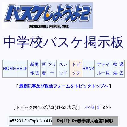
中学校バスケ掲示板
新規
新
ツリ
スレ
トピ
ファイ
検
過
HOME
HELP
RANK
作成
着
ー
ッド
ック
ル一覧
索
去
[
最新記事及び返信フォームをトピックトップへ
]
[ トピック内全52記事(41-52 表示) ]
<<
0
|
1
|
2
>>
■53231
/ inTopicNo.41)
Re[11]: Re春季都大会第1回戦