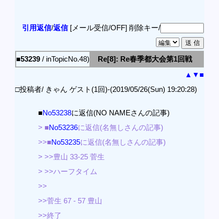
引用返信
/
返信
[メール受信/OFF]
削除キー/
■53239
/ inTopicNo.48)
Re[8]: Re春季都大会第1回戦
▲
▼
■
□投稿者/ きゃん ゲスト(1回)-(2019/05/26(Sun) 19:20:28)
■
No53238
に返信(NO NAMEさんの記事)
> ■
No53236
に返信(名無しさんの記事)
>>■
No53235
に返信(名無しさんの記事)
> >>豊山 33-25 菅生
> >>ハーフタイム
>>
>>菅生 67 - 57 豊山
>>終了