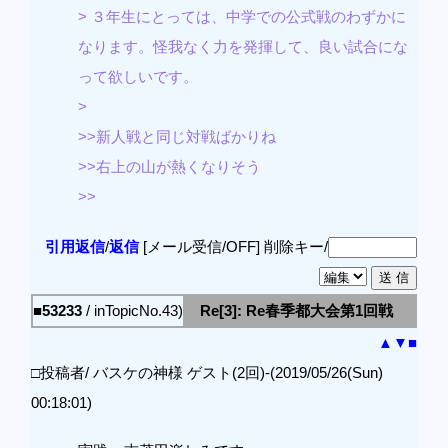
> ３年生にとっては、中学での公式戦のわずかに
なります。怪我なく力を発揮して、良い試合にな
って欲しいです。
>
>>新人戦と同じ対戦ばかりね
>>右上の山が熱くなりそう
>>
引用返信
/
返信
[メール受信/OFF]
削除キー/
■53233
/ inTopicNo.43)
Re[3]: Re春季都大会第1回戦
▲
▼
■
□投稿者/ バスケの神様 ゲスト(2回)-(2019/05/26(Sun)
00:18:01)