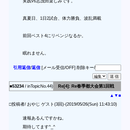
実践vs志茂田楽しみです。
真夏日、1日2試合、体力勝負、波乱満載
前回ベスト4にリベンジなるか。
眠れません。
引用返信
/
返信
[メール受信/OFF]
削除キー/
■53234
/ inTopicNo.44)
Re[4]: Re春季都大会第1回戦
▲
▼
■
□投稿者/ おやじ ゲスト(3回)-(2019/05/26(Sun) 11:43:10)
速報あるんですかね。
期待してます^_^