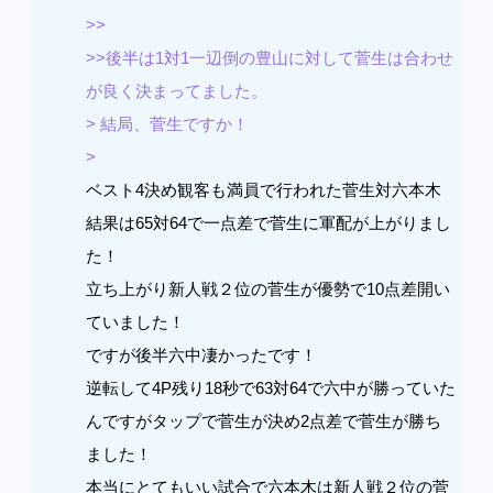
>>
>>後半は1対1一辺倒の豊山に対して菅生は合わせ
が良く決まってました。
> 結局、菅生ですか！
>
ベスト4決め観客も満員で行われた菅生対六本木
結果は65対64で一点差で菅生に軍配が上がりまし
た！
立ち上がり新人戦２位の菅生が優勢で10点差開い
ていました！
ですが後半六中凄かったです！
逆転して4P残り18秒で63対64で六中が勝っていた
んですがタップで菅生が決め2点差で菅生が勝ち
ました！
本当にとてもいい試合で六本木は新人戦２位の菅