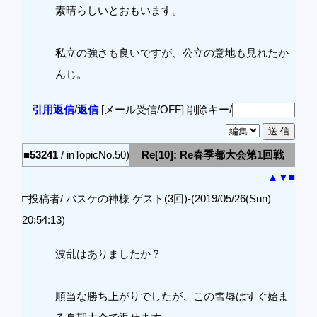
素晴らしいとおもいます。
私立の強さも良いですが、公立の意地も見れたか
んじ。
引用返信
/
返信
[メール受信/OFF]
削除キー/
■53241
/ inTopicNo.50)
Re[10]: Re春季都大会第1回戦
▲
▼
■
□投稿者/ バスケの神様 ゲスト(3回)-(2019/05/26(Sun)
20:54:13)
波乱はありましたか？
順当な勝ち上がりでしたが、この雪辱はすぐ始ま