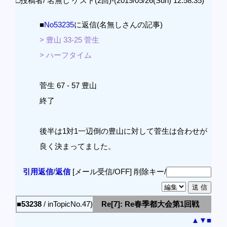
□投稿者/ 名無し ゲスト(2回)-(2019/05/26(Sun) 12:58:35)
■
No53235
に返信(名無しさんの記事)
> 豊山 33-25 菅生
> ハーフタイム
菅生 67 - 57 豊山
終了
後半は1対1一辺倒の豊山に対して菅生は合わせが
良く決まってました。
引用返信
/
返信
[メール受信/OFF]
削除キー/
■53238
/ inTopicNo.47)
Re[7]: Re春季都大会第1回戦
▲
▼
■