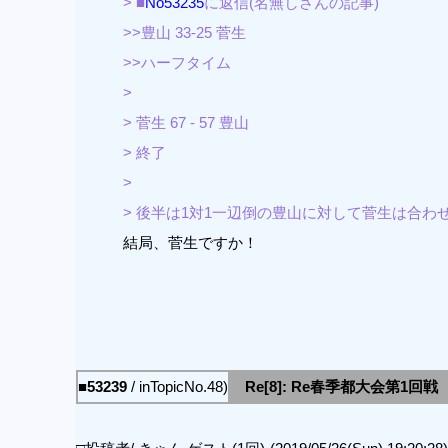
> ■
No53235
に返信(名無しさんの記事)
>>豊山 33-25 菅生
>>ハーフタイム
>
> 菅生 67 - 57 豊山
> 終了
>
> 後半は1対1一辺倒の豊山に対して菅生は合わ
結局、菅生ですか！
■53239
/ inTopicNo.48)
Re[8]: Re春季都大会第1回戦