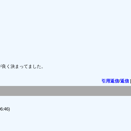
が良く決まってました。
引用返信
/
返信
6:46)