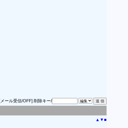
[メール受信/OFF]
削除キー/
▲
▼
■