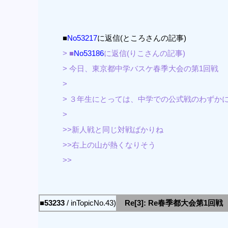
■
No53217
に返信(ところさんの記事)
> ■
No53186
に返信(りこさんの記事)
> 今日、東京都中学バスケ春季大会の第1回戦
>
> ３年生にとっては、中学での公式戦のわずか
>
>>新人戦と同じ対戦ばかりね
>>右上の山が熱くなりそう
>>
■53233
/ inTopicNo.43)
Re[3]: Re春季都大会第1回戦