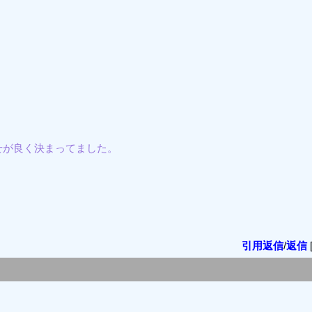
せが良く決まってました。
引用返信
/
返信