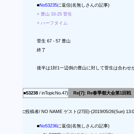
■
No53235
に返信(名無しさんの記事)
> 豊山 33-25 菅生
> ハーフタイム
菅生 67 - 57 豊山
終了
後半は1対1一辺倒の豊山に対して菅生は合わせ
■53238
/ inTopicNo.47)
Re[7]: Re春季都大会第1回戦
□投稿者/ NO NAME ゲスト(27回)-(2019/05/26(Sun) 13:0
■
No53236
に返信(名無しさんの記事)