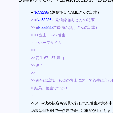
□投稿者/ きゃん ゲスト(1回)-(2019/05/26(Sun) 19:20:28)
■
No53238
に返信(NO NAMEさんの記事)
> ■
No53236
に返信(名無しさんの記事)
>>■
No53235
に返信(名無しさんの記事)
> >>豊山 33-25 菅生
> >>ハーフタイム
>>
>>菅生 67 - 57 豊山
>>終了
>>
>>後半は1対1一辺倒の豊山に対して菅生は合
> 結局、菅生ですか！
>
ベスト4決め観客も満員で行われた菅生対六本木
結果は65対64で一点差で菅生に軍配が上がりま