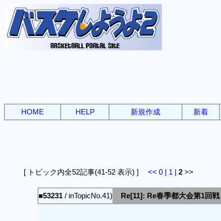
HOME
HELP
新規作成
新着
[ トピック内全52記事(41-52 表示) ]
<<
0
|
1
|
2
>>
■53231
/ inTopicNo.41)
Re[11]: Re春季都大会第1回戦