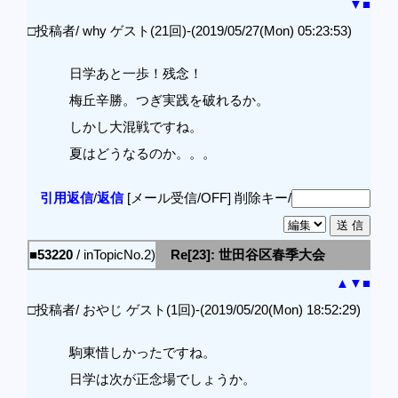
▼
■
□投稿者/ why ゲスト(21回)-(2019/05/27(Mon) 05:23:53)
日学あと一歩！残念！
梅丘辛勝。つぎ実践を破れるか。
しかし大混戦ですね。
夏はどうなるのか。。。
引用返信
/
返信
[メール受信/OFF]
削除キー/
■53220
/ inTopicNo.2)
Re[23]: 世田谷区春季大会
▲
▼
■
□投稿者/ おやじ ゲスト(1回)-(2019/05/20(Mon) 18:52:29)
駒東惜しかったですね。
日学は次が正念場でしょうか。