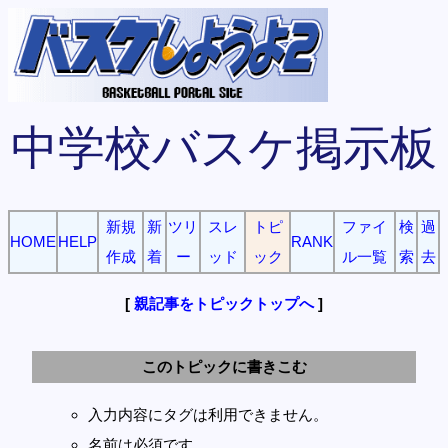
中学校バスケ掲示板
新規
新
ツリ
スレ
トピ
ファイ
検
過
HOME
HELP
RANK
作成
着
ー
ッド
ック
ル一覧
索
去
[
親記事をトピックトップへ
]
このトピックに書きこむ
入力内容にタグは利用できません。
名前は必須です。