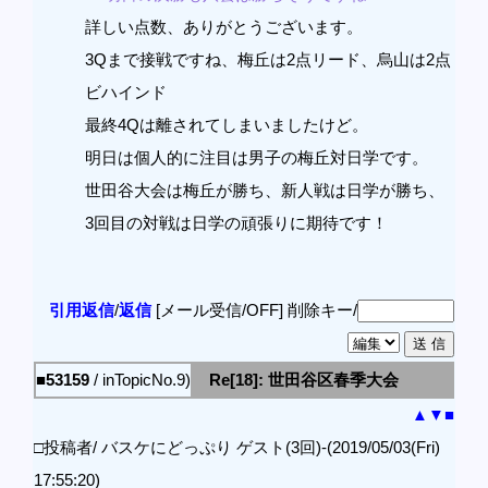
詳しい点数、ありがとうございます。
3Qまで接戦ですね、梅丘は2点リード、烏山は2点
ビハインド
最終4Qは離されてしまいましたけど。
明日は個人的に注目は男子の梅丘対日学です。
世田谷大会は梅丘が勝ち、新人戦は日学が勝ち、
3回目の対戦は日学の頑張りに期待です！
引用返信
/
返信
[メール受信/OFF]
削除キー/
■53159
/ inTopicNo.9)
Re[18]: 世田谷区春季大会
▲
▼
■
□投稿者/ バスケにどっぷり ゲスト(3回)-(2019/05/03(Fri)
17:55:20)