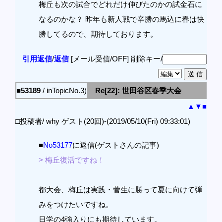
梅丘も次の試合でどれだけ伸びたのかの試金石に
なるのかな？ 昨年も新人戦で辛勝の馬込に春は快
勝してるので、期待しております。
引用返信
/
返信
[メール受信/OFF]
削除キー/
■53189
/ inTopicNo.3)
Re[22]: 世田谷区春季大会
▲
▼
■
□投稿者/ why ゲスト(20回)-(2019/05/10(Fri) 09:33:01)
■
No53177
に返信(ゲストさんの記事)
> 梅丘復活ですね！
都大会、梅丘は実践・菅生に勝って夏に向けて弾
みをつけたいですね。
日学の4強入りにも期待しています。