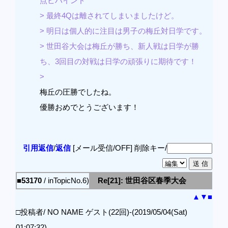
点ビハインド
> 最終4Qは離されてしまいましたけど。
> 明日は個人的に注目は男子の梅丘対日学です。
> 世田谷大会は梅丘が勝ち、新人戦は日学が勝
ち、3回目の対戦は日学の頑張りに期待です！
>
梅丘の圧勝でしたね。
優勝おめでとうございます！
引用返信
/
返信
[メール受信/OFF]
削除キー/
■53170
/ inTopicNo.6)
Re[21]: 世田谷区春季大会
▲
▼
■
□投稿者/ NO NAME ゲスト(22回)-(2019/05/04(Sat)
01:07:32)