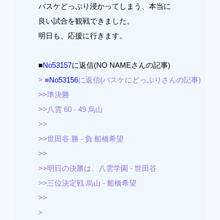
バスケどっぷり浸かってしまう、本当に
良い試合を観戦できました。
明日も、応援に行きます。
■
No53157
に返信(NO NAMEさんの記事)
> ■
No53156
に返信(バスケにどっぷりさんの記事)
>>準決勝
>>八雲 60 - 49 烏山
>>
>>世田谷 勝 - 負 船橋希望
>>
>>明日の決勝は、八雲学園 - 世田谷
>>三位決定戦 烏山 - 船橋希望
>>
>