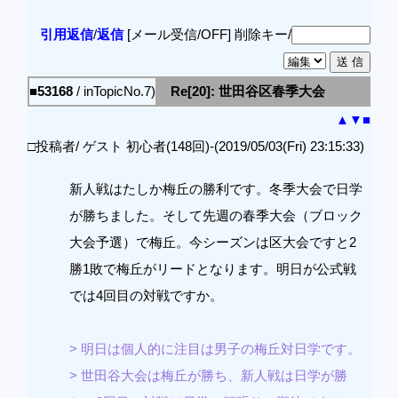
引用返信
/
返信
[メール受信/OFF]
削除キー/
■53168
/ inTopicNo.7)
Re[20]: 世田谷区春季大会
▲
▼
■
□投稿者/ ゲスト 初心者(148回)-(2019/05/03(Fri) 23:15:33)
新人戦はたしか梅丘の勝利です。冬季大会で日学
が勝ちました。そして先週の春季大会（ブロック
大会予選）で梅丘。今シーズンは区大会ですと2
勝1敗で梅丘がリードとなります。明日が公式戦
では4回目の対戦ですか。
> 明日は個人的に注目は男子の梅丘対日学です。
> 世田谷大会は梅丘が勝ち、新人戦は日学が勝