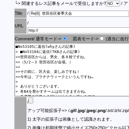
└> 関連するレス記事をメールで受信しますか?
/ 
Title
/
/
URL
Comment/ 通常モード->
図表モード->
(適当に改行
/
アップ可能拡張子=> /
.gif
/
.jpg
/
.jpeg
/
.png
/.txt/.lzh/.zi
1) 太字の拡張子は画像として認識されます。
2) 画像は初期状態で縮小サイズ250×250ピクセル