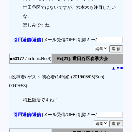
世田谷区ではないですが、六本木も注目したい
な。
楽しみですね。
引用返信
/
返信
[メール受信/OFF]
削除キー/
■53177
/ inTopicNo.4)
Re[21]: 世田谷区春季大会
▲
▼
■
□投稿者/ ゲスト 初心者(149回)-(2019/05/05(Sun)
00:09:53)
梅丘復活ですね！
引用返信
/
返信
[メール受信/OFF]
削除キー/