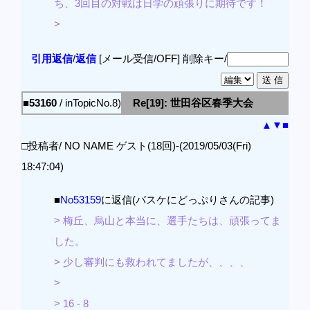
ち、3回目の対戦は日学の頑張りに期待です！
>
引用返信
/
返信
[メール受信/OFF]
削除キー/
■53160
/ inTopicNo.8)
Re[19]: 世田谷区春季大会
▲
▼
■
□投稿者/ NO NAME ゲスト(18回)-(2019/05/03(Fri)
18:47:04)
■
No53159
に返信(バスケにどっぷりさんの記事)
> 梅丘、烏山と本当に、選手たちは、頑張ってま
した。
> 少し審判にも救われてましたが、、、、
>
> 16 - 8