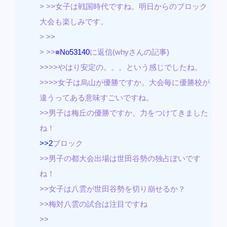
> >>女子は戦国時代ですね。明日からのブロック
大会も楽しみです。
> >>
> >>■
No53140
に返信(whyさんの記事)
>>>>やはり安定の。。。という感じでしたね。
>>>>女子は烏山が優勝ですか。大会毎に優勝校が
違うってある意味すごいですね。
>>男子は梅丘の優勝ですか、力をつけてきました
ね！
>>2
ブロック
>>男子の都大会出場は世田谷勢の独占ぽいです
ね！
>>女子は八雲が世田谷勢を切り崩せるか？
>>梅対八雲の試合は注目ですね
>>