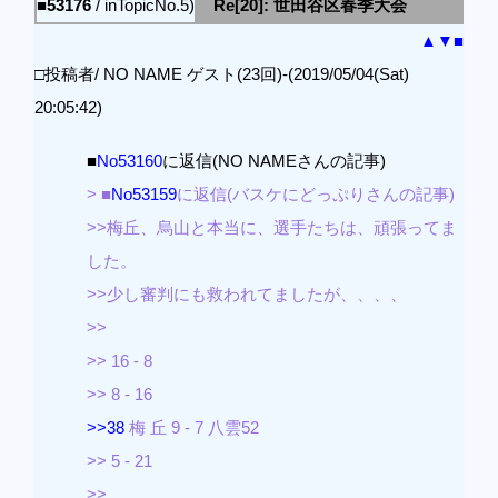
■53176
/ inTopicNo.5)
Re[20]: 世田谷区春季大会
▲
▼
■
□投稿者/ NO NAME ゲスト(23回)-(2019/05/04(Sat)
20:05:42)
■
No53160
に返信(NO NAMEさんの記事)
> ■
No53159
に返信(バスケにどっぷりさんの記事)
>>梅丘、烏山と本当に、選手たちは、頑張ってま
した。
>>少し審判にも救われてましたが、、、、
>>
>> 16 - 8
>> 8 - 16
>>38
梅 丘 9 - 7 八雲52
>> 5 - 21
>>