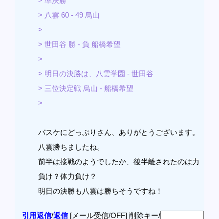
> 準決勝
> 八雲 60 - 49 烏山
>
> 世田谷 勝 - 負 船橋希望
>
> 明日の決勝は、八雲学園 - 世田谷
> 三位決定戦 烏山 - 船橋希望
>
バスケにどっぷりさん、ありがとうございます。
八雲勝ちましたね。
前半は接戦のようでしたか、後半離されたのは力
負け？体力負け？
明日の決勝も八雲は勝ちそうですね！
引用返信
/
返信
[メール受信/OFF]
削除キー/