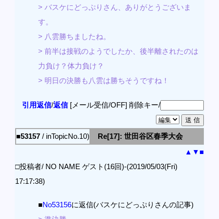
> バスケにどっぷりさん、ありがとうございま
す。
> 八雲勝ちましたね。
> 前半は接戦のようでしたか、後半離されたのは
力負け？体力負け？
> 明日の決勝も八雲は勝ちそうですね！
引用返信
/
返信
[メール受信/OFF]
削除キー/
■53157
/ inTopicNo.10)
Re[17]: 世田谷区春季大会
▲
▼
■
□投稿者/ NO NAME ゲスト(16回)-(2019/05/03(Fri)
17:17:38)
■
No53156
に返信(バスケにどっぷりさんの記事)