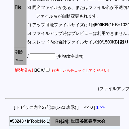
File
3) 同名ファイルがある、またはファイル名が不適切
ファイル名が自動変更されます。
4) アップ可能ファイルサイズは1回
500KB
(1KB=10
5) ファイルアップ時はプレビューは利用できません
6) スレッド内の合計ファイルサイズ:[0/1500KB]
残り:
削除
/
(半角8文字以内)
キー
解決済み!
BOX/
解決したらチェックしてください!
(ファイルアッ
[ トピック内全27記事(1-20 表示) ] <<
0
|
1
>>
■53243
/ inTopicNo.1)
Re[24]: 世田谷区春季大会