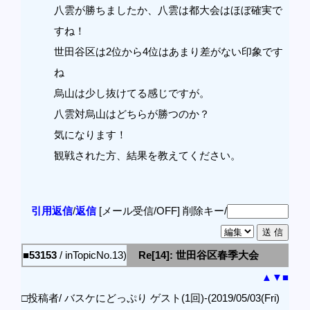
八雲が勝ちましたか、八雲は都大会はほぼ確実で
すね！
世田谷区は2位から4位はあまり差がない印象です
ね
烏山は少し抜けてる感じですが。
八雲対烏山はどちらが勝つのか？
気になります！
観戦された方、結果を教えてください。
引用返信
/
返信
[メール受信/OFF]
削除キー/
■53153
/ inTopicNo.13)
Re[14]: 世田谷区春季大会
▲
▼
■
□投稿者/ バスケにどっぷり ゲスト(1回)-(2019/05/03(Fri)