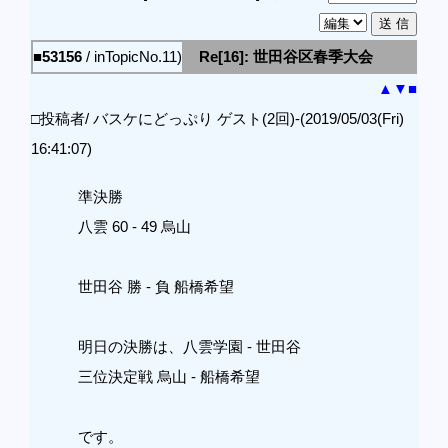
■53156
/ inTopicNo.11)
Re[16]: 世田谷区春季大会
▲
▼
■
□投稿者/ バスケにどっぷり ゲスト(2回)-(2019/05/03(Fri)
16:41:07)
準決勝
八雲 60 - 49 烏山
世田谷 勝 - 負 船橋希望
明日の決勝は、八雲学園 - 世田谷
三位決定戦 烏山 - 船橋希望
です。