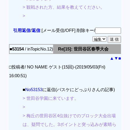
> 観戦された方、結果を教えてください。
>
引用返信
/
返信
[メール受信/OFF]
削除キー/
■53154
/ inTopicNo.12)
Re[15]: 世田谷区春季大会
▲
▼
■
□投稿者/ NO NAME ゲスト(15回)-(2019/05/03(Fri)
16:00:51)
■
No53153
に返信(バスケにどっぷりさんの記事)
> 世田谷学園に来ています。
>
> 梅丘の世田谷区4位抜けでのブロック大会出場
は、疑問でした。3ポイントと突っ込みが素晴ら