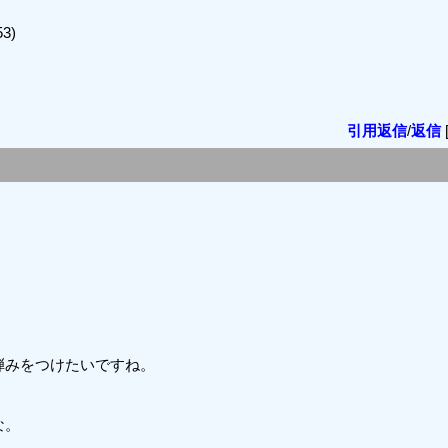
3)
引用返信
/
返信
弾みをつけたいですね。
な。