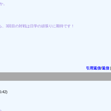
か。
。
ち、3回目の対戦は日学の頑張りに期待です！
引用返信
/
返信
:42)