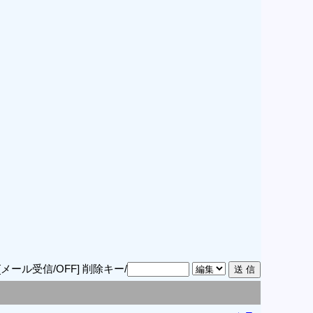
[メール受信/OFF]
削除キー/