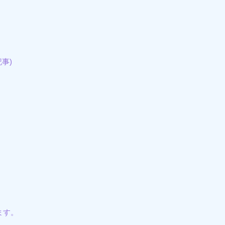
事)
ます。