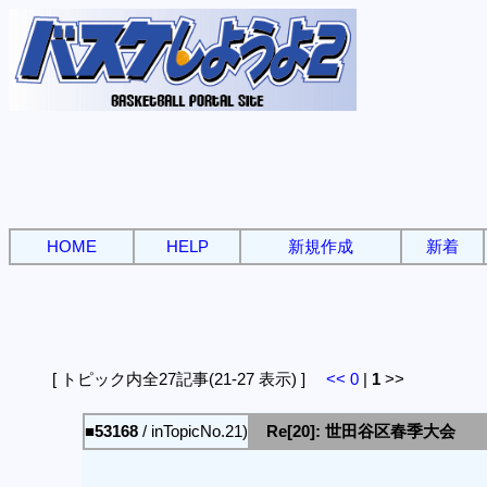
HOME
HELP
新規作成
新着
[ トピック内全27記事(21-27 表示) ]
<<
0
|
1
>>
■53168
/ inTopicNo.21)
Re[20]: 世田谷区春季大会