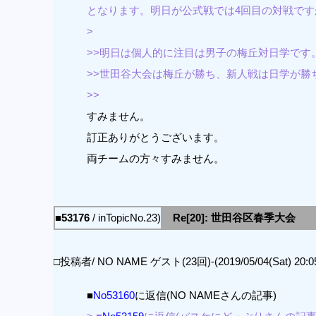
となります。明日が公式戦では4回目の対戦です
>
>>明日は個人的に注目は男子の梅丘対日学です
>>世田谷大会は梅丘が勝ち、新人戦は日学が勝
>>
すみません。
訂正ありがとうございます。
両チームの方々すみません。
■53176
/ inTopicNo.23)
Re[20]: 世田谷区春季大会
□投稿者/ NO NAME ゲスト(23回)-(2019/05/04(Sat) 20:05
■
No53160
に返信(NO NAMEさんの記事)