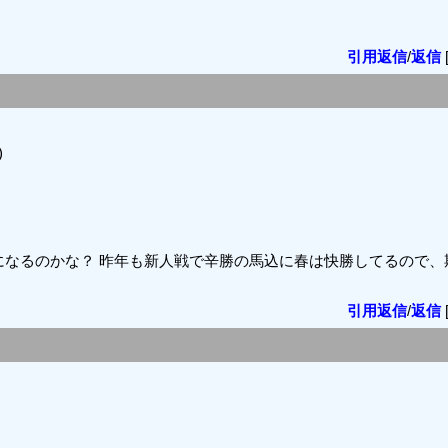
引用返信
/
返信
)
になるのかな？ 昨年も新人戦で辛勝の馬込に春は快勝してるので、
引用返信
/
返信