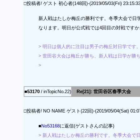
□投稿者/ ゲスト 初心者(148回)-(2019/05/03(Fri) 23:15:33
新人戦はたしか梅丘の勝利です。冬季大会で日
なります。明日が公式戦では4回目の対戦ですか
> 明日は個人的に注目は男子の梅丘対日学です
> 世田谷大会は梅丘が勝ち、新人戦は日学が勝
>
■53170
/ inTopicNo.22)
Re[21]: 世田谷区春季大会
□投稿者/ NO NAME ゲスト(22回)-(2019/05/04(Sat) 01:07
■
No53168
に返信(ゲストさんの記事)
> 新人戦はたしか梅丘の勝利です。冬季大会で