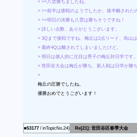
> >>八雲勝ちましたね。
> >>前半は接戦のようでしたか、後半離された
> >>明日の決勝も八雲は勝ちそうですね！
> 詳しい点数、ありがとうございます。
> 3Qまで接戦ですね、梅丘は2点リード、烏山
> 最終4Qは離されてしまいましたけど。
> 明日は個人的に注目は男子の梅丘対日学です
> 世田谷大会は梅丘が勝ち、新人戦は日学が勝
>
梅丘の圧勝でしたね。
優勝おめでとうございます！
■53177
/ inTopicNo.24)
Re[21]: 世田谷区春季大会