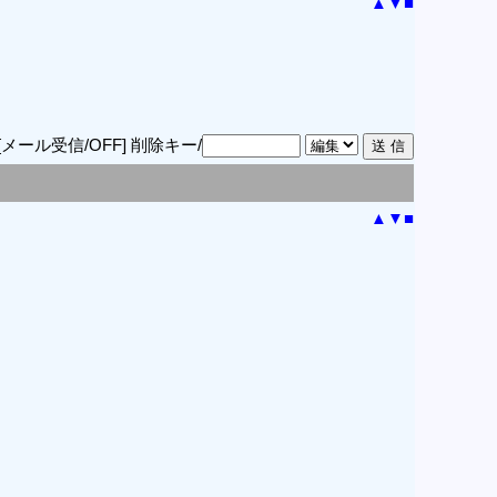
▲
▼
■
[メール受信/OFF]
削除キー/
▲
▼
■