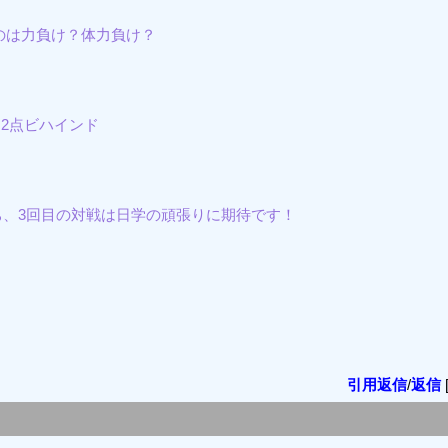
のは力負け？体力負け？
は2点ビハインド
。
ち、3回目の対戦は日学の頑張りに期待です！
引用返信
/
返信