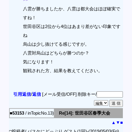
八雲が勝ちましたか、八雲は都大会はほぼ確実で
すね！
世田谷区は2位から4位はあまり差がない印象です
ね
烏山は少し抜けてる感じですが。
八雲対烏山はどちらが勝つのか？
気になります！
観戦された方、結果を教えてください。
引用返信
/
返信
[メール受信/OFF]
削除キー/
■53153
/ inTopicNo.13)
Re[14]: 世田谷区春季大会
▲
▼
■
□投稿者/ バスケにどっぷり ゲスト(1回)-(2019/05/03(Fri)