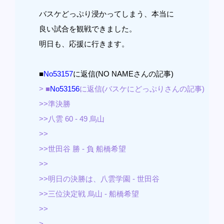
バスケどっぷり浸かってしまう、本当に
良い試合を観戦できました。
明日も、応援に行きます。
■
No53157
に返信(NO NAMEさんの記事)
> ■
No53156
に返信(バスケにどっぷりさんの記事)
>>準決勝
>>八雲 60 - 49 烏山
>>
>>世田谷 勝 - 負 船橋希望
>>
>>明日の決勝は、八雲学園 - 世田谷
>>三位決定戦 烏山 - 船橋希望
>>
>