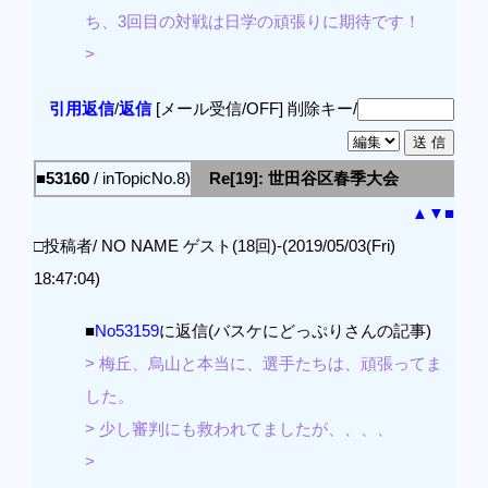
ち、3回目の対戦は日学の頑張りに期待です！
>
引用返信
/
返信
[メール受信/OFF]
削除キー/
■53160
/ inTopicNo.8)
Re[19]: 世田谷区春季大会
▲
▼
■
□投稿者/ NO NAME ゲスト(18回)-(2019/05/03(Fri)
18:47:04)
■
No53159
に返信(バスケにどっぷりさんの記事)
> 梅丘、烏山と本当に、選手たちは、頑張ってま
した。
> 少し審判にも救われてましたが、、、、
>