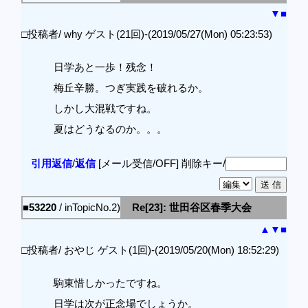
▼
■
□投稿者/ why ゲスト(21回)-(2019/05/27(Mon) 05:23:53)
日学あと一歩！残念！
梅丘辛勝。つぎ実践を破れるか。
しかし大混戦ですね。
夏はどうなるのか。。。
引用返信
/
返信
[メール受信/OFF]
削除キー/
■53220
/ inTopicNo.2)
Re[23]: 世田谷区春季大会
▲
▼
■
□投稿者/ おやじ ゲスト(1回)-(2019/05/20(Mon) 18:52:29)
駒東惜しかったですね。
日学は次が正念場でしょうか。