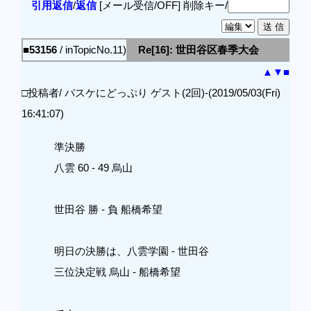
引用返信
/
返信
[メール受信/OFF]
削除キー/
■53156
/ inTopicNo.11)
Re[16]: 世田谷区春季大会
▲
▼
■
□投稿者/ バスケにどっぷり ゲスト(2回)-(2019/05/03(Fri)
16:41:07)
準決勝
八雲 60 - 49 烏山
世田谷 勝 - 負 船橋希望
明日の決勝は、八雲学園 - 世田谷
三位決定戦 烏山 - 船橋希望