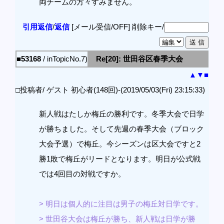
両チームの方々すみません。
引用返信
/
返信
[メール受信/OFF]
削除キー/
■53168
/ inTopicNo.7)
Re[20]: 世田谷区春季大会
▲
▼
■
□投稿者/ ゲスト 初心者(148回)-(2019/05/03(Fri) 23:15:33)
新人戦はたしか梅丘の勝利です。冬季大会で日学
が勝ちました。そして先週の春季大会（ブロック
大会予選）で梅丘。今シーズンは区大会ですと2
勝1敗で梅丘がリードとなります。明日が公式戦
では4回目の対戦ですか。
> 明日は個人的に注目は男子の梅丘対日学です。
> 世田谷大会は梅丘が勝ち、新人戦は日学が勝