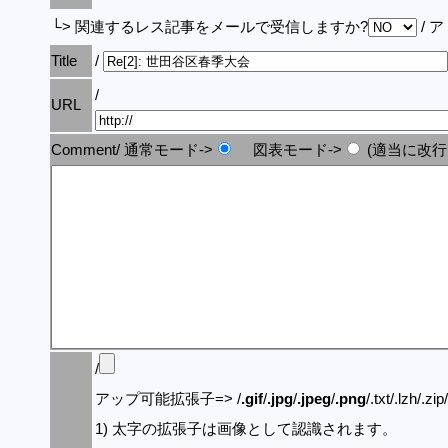
└> 関連するレス記事をメールで受信しますか?
/ 
Title
/
/
URL
Comment/ 通常モード->
図表モード->
(適当に改行
/
アップ可能拡張子=> /
.gif
/
.jpg
/
.jpeg
/
.png
/.txt/.lzh/.zi
1) 太字の拡張子は画像として認識されます。