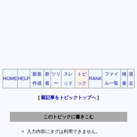
新規
新
ツリ
スレ
トピ
ファイ
検
過
HOME
HELP
RANK
作成
着
ー
ッド
ック
ル一覧
索
去
[
親記事をトピックトップへ
]
このトピックに書きこむ
入力内容にタグは利用できません。