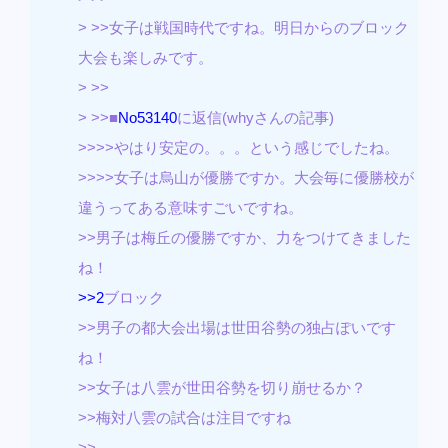
> >>女子は戦国時代ですね。明日からのブロック
大会も楽しみです。
> >>
> >>■
No53140
に返信(whyさんの記事)
>>>>やはり安定の。。。という感じでしたね。
>>>>女子は烏山が優勝ですか。大会毎に優勝校が
違うってある意味すごいですね。
>>男子は梅丘の優勝ですか、力をつけてきました
ね！
>>2
ブロック
>>男子の都大会出場は世田谷勢の独占ぽいです
ね！
>>女子は八雲が世田谷勢を切り崩せるか？
>>梅対八雲の試合は注目ですね
>>