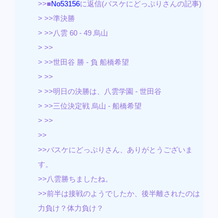
>>■
No53156
に返信(バスケにどっぷりさんの記事)
> >>準決勝
> >>八雲 60 - 49 烏山
> >>
> >>世田谷 勝 - 負 船橋希望
> >>
> >>明日の決勝は、八雲学園 - 世田谷
> >>三位決定戦 烏山 - 船橋希望
> >>
>>
>>バスケにどっぷりさん、ありがとうございま
す。
>>八雲勝ちましたね。
>>前半は接戦のようでしたか、後半離されたのは
力負け？体力負け？