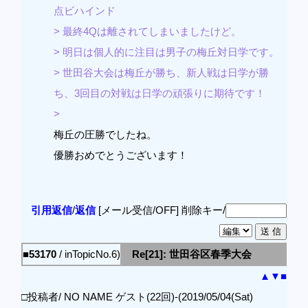
点ビハインド
> 最終4Qは離されてしまいましたけど。
> 明日は個人的に注目は男子の梅丘対日学です。
> 世田谷大会は梅丘が勝ち、新人戦は日学が勝
ち、3回目の対戦は日学の頑張りに期待です！
>
梅丘の圧勝でしたね。
優勝おめでとうございます！
引用返信
/
返信
[メール受信/OFF]
削除キー/
■53170
/ inTopicNo.6)
Re[21]: 世田谷区春季大会
▲
▼
■
□投稿者/ NO NAME ゲスト(22回)-(2019/05/04(Sat)