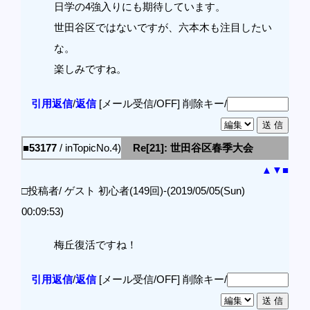
日学の4強入りにも期待しています。
世田谷区ではないですが、六本木も注目したい
な。
楽しみですね。
引用返信
/
返信
[メール受信/OFF]
削除キー/
■53177
/ inTopicNo.4)
Re[21]: 世田谷区春季大会
▲
▼
■
□投稿者/ ゲスト 初心者(149回)-(2019/05/05(Sun)
00:09:53)
梅丘復活ですね！
引用返信
/
返信
[メール受信/OFF]
削除キー/