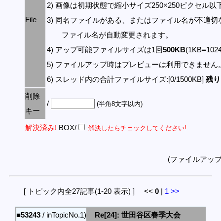
2) 画像は初期状態で縮小サイズ250×250ピクセル
File
3) 同名ファイルがある、またはファイル名が不適切
ファイル名が自動変更されます。
4) アップ可能ファイルサイズは1回
500KB
(1KB=10
5) ファイルアップ時はプレビューは利用できません
6) スレッド内の合計ファイルサイズ:[0/1500KB]
残り:
削除
/
(半角8文字以内)
キー
解決済み!
BOX/
解決したらチェックしてください!
(ファイルアッ
[ トピック内全27記事(1-20 表示) ] <<
0
|
1
>>
■53243
/ inTopicNo.1)
Re[24]: 世田谷区春季大会