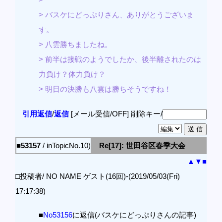
> バスケにどっぷりさん、ありがとうございま
す。
> 八雲勝ちましたね。
> 前半は接戦のようでしたか、後半離されたのは
力負け？体力負け？
> 明日の決勝も八雲は勝ちそうですね！
引用返信
/
返信
[メール受信/OFF]
削除キー/
■53157
/ inTopicNo.10)
Re[17]: 世田谷区春季大会
▲
▼
■
□投稿者/ NO NAME ゲスト(16回)-(2019/05/03(Fri)
17:17:38)
■
No53156
に返信(バスケにどっぷりさんの記事)