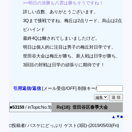
>>明日の決勝も八雲は勝ちそうですね！
詳しい点数、ありがとうございます。
3Qまで接戦ですね、梅丘は2点リード、烏山は2点
ビハインド
最終4Qは離されてしまいましたけど。
明日は個人的に注目は男子の梅丘対日学です。
世田谷大会は梅丘が勝ち、新人戦は日学が勝ち、
3回目の対戦は日学の頑張りに期待です！
引用返信
/
返信
[メール受信/OFF]
削除キー/
■53159
/ inTopicNo.9)
Re[18]: 世田谷区春季大会
▲
▼
■
□投稿者/ バスケにどっぷり ゲスト(3回)-(2019/05/03(Fri)