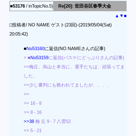
■53176
/ inTopicNo.5)
Re[20]: 世田谷区春季大会
▲
▼
■
□投稿者/ NO NAME ゲスト(23回)-(2019/05/04(Sat)
20:05:42)
■
No53160
に返信(NO NAMEさんの記事)
> ■
No53159
に返信(バスケにどっぷりさんの記事)
>>梅丘、烏山と本当に、選手たちは、頑張ってま
した。
>>少し審判にも救われてましたが、、、、
>>
>> 16 - 8
>> 8 - 16
>>38
梅 丘 9 - 7 八雲52
>> 5 - 21