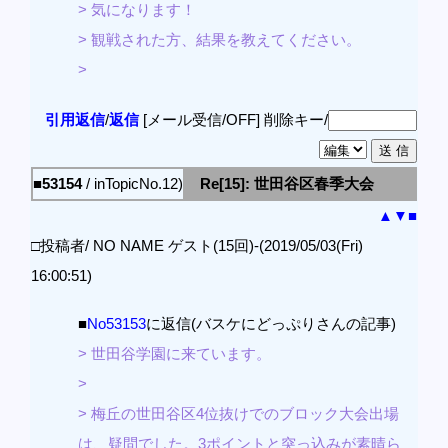
> 気になります！
> 観戦された方、結果を教えてください。
>
引用返信
/
返信
[メール受信/OFF]
削除キー/
■53154
/ inTopicNo.12)
Re[15]: 世田谷区春季大会
▲
▼
■
□投稿者/ NO NAME ゲスト(15回)-(2019/05/03(Fri)
16:00:51)
■
No53153
に返信(バスケにどっぷりさんの記事)
> 世田谷学園に来ています。
>
> 梅丘の世田谷区4位抜けでのブロック大会出場
は、疑問でした。3ポイントと突っ込みが素晴ら