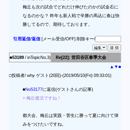
梅丘も次の試合でどれだけ伸びたのかの試金石に
なるのかな？ 昨年も新人戦で辛勝の馬込に春は快
勝してるので、期待しております。
引用返信
/
返信
[メール受信/OFF]
削除キー/
■53189
/ inTopicNo.3)
Re[22]: 世田谷区春季大会
▲
▼
■
□投稿者/ why ゲスト(20回)-(2019/05/10(Fri) 09:33:01)
■
No53177
に返信(ゲストさんの記事)
> 梅丘復活ですね！
都大会、梅丘は実践・菅生に勝って夏に向けて弾
みをつけたいですね。