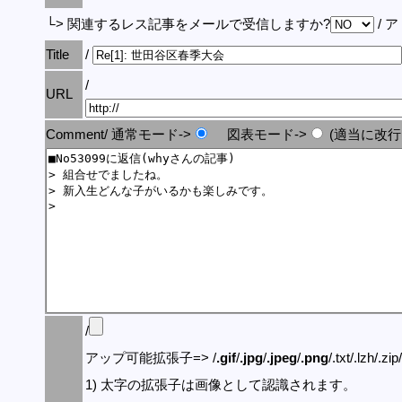
└> 関連するレス記事をメールで受信しますか?
/ 
Title
/
/
URL
Comment/ 通常モード->
図表モード->
(適当に改行
/
アップ可能拡張子=> /
.gif
/
.jpg
/
.jpeg
/
.png
/.txt/.lzh/.zi
1) 太字の拡張子は画像として認識されます。