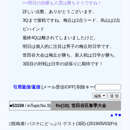
>>明日の決勝も八雲は勝ちそうですね！
詳しい点数、ありがとうございます。
3Qまで接戦ですね、梅丘は2点リード、烏山は2点
ビハインド
最終4Qは離されてしまいましたけど。
明日は個人的に注目は男子の梅丘対日学です。
世田谷大会は梅丘が勝ち、新人戦は日学が勝ち、
3回目の対戦は日学の頑張りに期待です！
引用返信
/
返信
[メール受信/OFF]
削除キー/
■53159
/ inTopicNo.9)
Re[18]: 世田谷区春季大会
▲
▼
■
□投稿者/ バスケにどっぷり ゲスト(3回)-(2019/05/03(Fri)