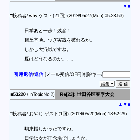
▼
■
□投稿者/ why ゲスト(21回)-(2019/05/27(Mon) 05:23:53)
日学あと一歩！残念！
梅丘辛勝。つぎ実践を破れるか。
しかし大混戦ですね。
夏はどうなるのか。。。
引用返信
/
返信
[メール受信/OFF]
削除キー/
■53220
/ inTopicNo.2)
Re[23]: 世田谷区春季大会
▲
▼
■
□投稿者/ おやじ ゲスト(1回)-(2019/05/20(Mon) 18:52:29)
駒東惜しかったですね。
日学は次が正念場でしょうか。