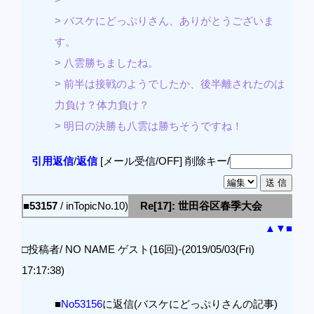
> バスケにどっぷりさん、ありがとうございま
す。
> 八雲勝ちましたね。
> 前半は接戦のようでしたか、後半離されたのは
力負け？体力負け？
> 明日の決勝も八雲は勝ちそうですね！
引用返信
/
返信
[メール受信/OFF]
削除キー/
■53157
/ inTopicNo.10)
Re[17]: 世田谷区春季大会
▲
▼
■
□投稿者/ NO NAME ゲスト(16回)-(2019/05/03(Fri)
17:17:38)
■
No53156
に返信(バスケにどっぷりさんの記事)