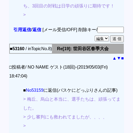
ち、3回目の対戦は日学の頑張りに期待です！
>
引用返信
/
返信
[メール受信/OFF]
削除キー/
■53160
/ inTopicNo.8)
Re[19]: 世田谷区春季大会
▲
▼
■
□投稿者/ NO NAME ゲスト(18回)-(2019/05/03(Fri)
18:47:04)
■
No53159
に返信(バスケにどっぷりさんの記事)
> 梅丘、烏山と本当に、選手たちは、頑張ってま
した。
> 少し審判にも救われてましたが、、、、
>