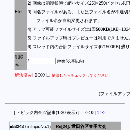
2) 画像は初期状態で縮小サイズ250×250ピクセル
File
3) 同名ファイルがある、またはファイル名が不適切
ファイル名が自動変更されます。
4) アップ可能ファイルサイズは1回
500KB
(1KB=10
5) ファイルアップ時はプレビューは利用できません
6) スレッド内の合計ファイルサイズ:[0/1500KB]
残り:
削除
/
(半角8文字以内)
キー
解決済み!
BOX/
解決したらチェックしてください!
(ファイルアッ
[ トピック内全27記事(1-20 表示) ] <<
0
|
1
>>
■53243
/ inTopicNo.1)
Re[24]: 世田谷区春季大会