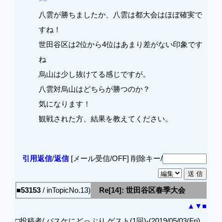
八雲が勝ちましたか、八雲は都大会はほぼ確実で
すね！
世田谷区は2位から4位はあまり差がない印象です
ね
烏山は少し抜けてる感じですが。
八雲対烏山はどちらが勝つのか？
気になります！
観戦された方、結果を教えてください。
引用返信
/
返信
[メール受信/OFF]
削除キー/
■53153
/ inTopicNo.13)
Re[14]: 世田谷区春季大会
▲
▼
■
□投稿者/ バスケにどっぷり ゲスト(1回)-(2019/05/03(Fri)