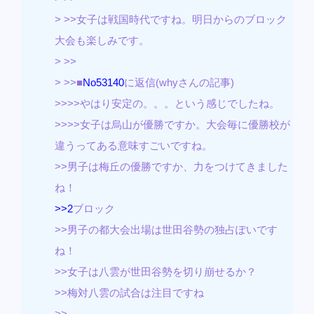
> >>女子は戦国時代ですね。明日からのブロック
大会も楽しみです。
> >>
> >>■
No53140
に返信(whyさんの記事)
>>>>やはり安定の。。。という感じでしたね。
>>>>女子は烏山が優勝ですか。大会毎に優勝校が
違うってある意味すごいですね。
>>男子は梅丘の優勝ですか、力をつけてきました
ね！
>>2
ブロック
>>男子の都大会出場は世田谷勢の独占ぽいです
ね！
>>女子は八雲が世田谷勢を切り崩せるか？
>>梅対八雲の試合は注目ですね
>>