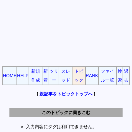
新規
新
ツリ
スレ
トピ
ファイ
検
過
HOME
HELP
RANK
作成
着
ー
ッド
ック
ル一覧
索
去
[
親記事をトピックトップへ
]
このトピックに書きこむ
入力内容にタグは利用できません。