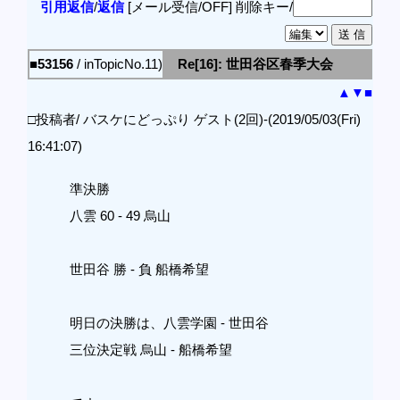
引用返信
/
返信
[メール受信/OFF]
削除キー/
■53156
/ inTopicNo.11)
Re[16]: 世田谷区春季大会
▲
▼
■
□投稿者/ バスケにどっぷり ゲスト(2回)-(2019/05/03(Fri)
16:41:07)
準決勝
八雲 60 - 49 烏山
世田谷 勝 - 負 船橋希望
明日の決勝は、八雲学園 - 世田谷
三位決定戦 烏山 - 船橋希望