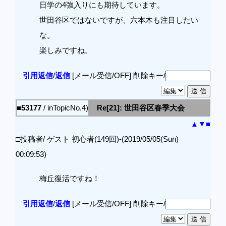
日学の4強入りにも期待しています。
世田谷区ではないですが、六本木も注目したい
な。
楽しみですね。
引用返信
/
返信
[メール受信/OFF]
削除キー/
■53177
/ inTopicNo.4)
Re[21]: 世田谷区春季大会
▲
▼
■
□投稿者/ ゲスト 初心者(149回)-(2019/05/05(Sun)
00:09:53)
梅丘復活ですね！
引用返信
/
返信
[メール受信/OFF]
削除キー/