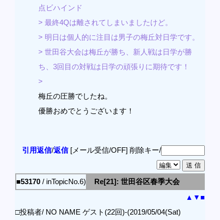
点ビハインド
> 最終4Qは離されてしまいましたけど。
> 明日は個人的に注目は男子の梅丘対日学です。
> 世田谷大会は梅丘が勝ち、新人戦は日学が勝
ち、3回目の対戦は日学の頑張りに期待です！
>
梅丘の圧勝でしたね。
優勝おめでとうございます！
引用返信
/
返信
[メール受信/OFF]
削除キー/
■53170
/ inTopicNo.6)
Re[21]: 世田谷区春季大会
▲
▼
■
□投稿者/ NO NAME ゲスト(22回)-(2019/05/04(Sat)