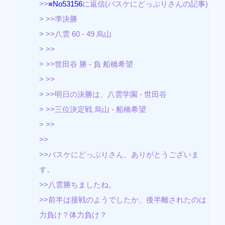
>>■
No53156
に返信(バスケにどっぷりさんの記事)
> >>準決勝
> >>八雲 60 - 49 烏山
> >>
> >>世田谷 勝 - 負 船橋希望
> >>
> >>明日の決勝は、八雲学園 - 世田谷
> >>三位決定戦 烏山 - 船橋希望
> >>
>>
>>バスケにどっぷりさん、ありがとうございま
す。
>>八雲勝ちましたね。
>>前半は接戦のようでしたか、後半離されたのは
力負け？体力負け？