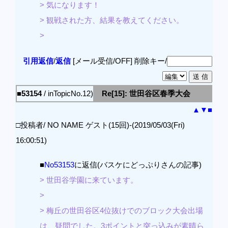
> 気になります！
> 観戦された方、結果を教えてください。
>
引用返信
/
返信
[メール受信/OFF]
削除キー/
■53154
/ inTopicNo.12)
Re[15]: 世田谷区春季大会
▲
▼
■
□投稿者/ NO NAME ゲスト(15回)-(2019/05/03(Fri)
16:00:51)
■
No53153
に返信(バスケにどっぷりさんの記事)
> 世田谷学園に来ています。
>
> 梅丘の世田谷区4位抜けでのブロック大会出場
は、疑問でした。3ポイントと突っ込みが素晴ら