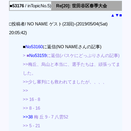
■53176
/ inTopicNo.5)
Re[20]: 世田谷区春季大会
▲
▼
■
□投稿者/ NO NAME ゲスト(23回)-(2019/05/04(Sat)
20:05:42)
■
No53160
に返信(NO NAMEさんの記事)
> ■
No53159
に返信(バスケにどっぷりさんの記事)
>>梅丘、烏山と本当に、選手たちは、頑張ってま
した。
>>少し審判にも救われてましたが、、、、
>>
>> 16 - 8
>> 8 - 16
>>38
梅 丘 9 - 7 八雲52
>> 5 - 21