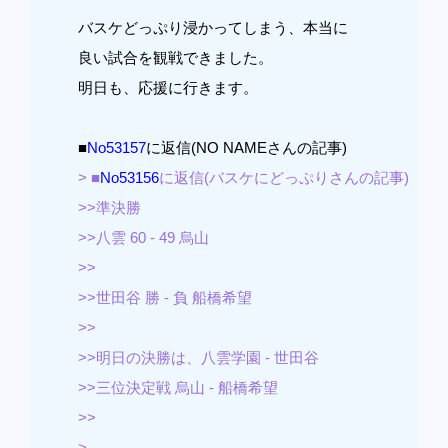
バスケどっぷり浸かってしまう、本当に
良い試合を観戦できました。
明日も、応援に行きます。
■
No53157
に返信(NO NAMEさんの記事)
> ■
No53156
に返信(バスケにどっぷりさんの記事)
>>準決勝
>>八雲 60 - 49 烏山
>>
>>世田谷 勝 - 負 船橋希望
>>
>>明日の決勝は、八雲学園 - 世田谷
>>三位決定戦 烏山 - 船橋希望
>>
>