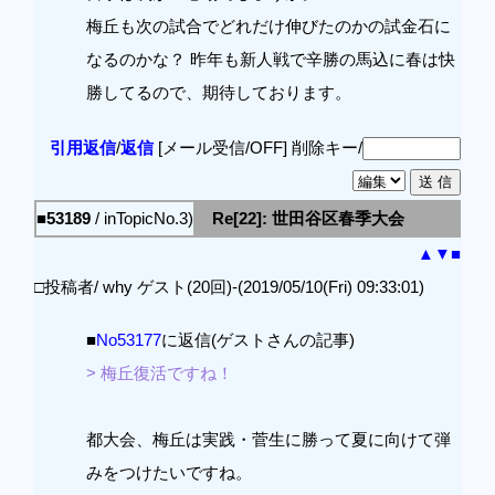
梅丘も次の試合でどれだけ伸びたのかの試金石に
なるのかな？ 昨年も新人戦で辛勝の馬込に春は快
勝してるので、期待しております。
引用返信
/
返信
[メール受信/OFF]
削除キー/
■53189
/ inTopicNo.3)
Re[22]: 世田谷区春季大会
▲
▼
■
□投稿者/ why ゲスト(20回)-(2019/05/10(Fri) 09:33:01)
■
No53177
に返信(ゲストさんの記事)
> 梅丘復活ですね！
都大会、梅丘は実践・菅生に勝って夏に向けて弾
みをつけたいですね。