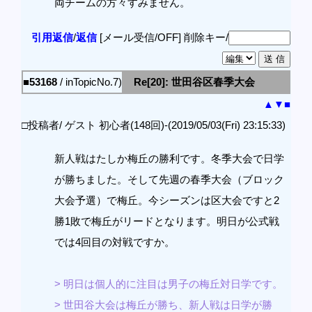
両チームの方々すみません。
引用返信
/
返信
[メール受信/OFF]
削除キー/
■53168
/ inTopicNo.7)
Re[20]: 世田谷区春季大会
▲
▼
■
□投稿者/ ゲスト 初心者(148回)-(2019/05/03(Fri) 23:15:33)
新人戦はたしか梅丘の勝利です。冬季大会で日学
が勝ちました。そして先週の春季大会（ブロック
大会予選）で梅丘。今シーズンは区大会ですと2
勝1敗で梅丘がリードとなります。明日が公式戦
では4回目の対戦ですか。
> 明日は個人的に注目は男子の梅丘対日学です。
> 世田谷大会は梅丘が勝ち、新人戦は日学が勝