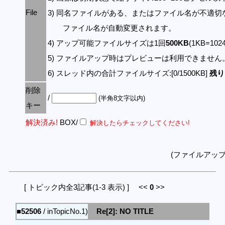
File
3) 同名ファイルがある、またはファイル名が不適切
ファイル名が自動変更されます。
4) アップ可能ファイルサイズは1回
500KB
(1KB=10
5) ファイルアップ時はプレビューは利用できません
6) スレッド内の合計ファイルサイズ:[0/1500KB]
残り:
削除
/
(半角8文字以内)
キー
解決済み!
BOX/
解決したらチェックしてください!
(ファイルアッ
[ トピック内全3記事(1-3 表示) ] <<
0
>>
■52506
/ inTopicNo.1)
Re[2]: NO TITLE