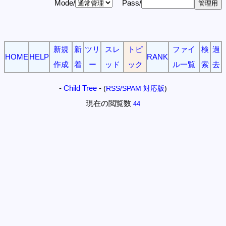
Mode/
Pass/
新規
新
ツリ
スレ
トピ
ファイ
検
過
HOME
HELP
RANK
作成
着
ー
ッド
ック
ル一覧
索
去
-
Child Tree
-
(
RSS/SPAM 対応版
)
現在の閲覧数
44