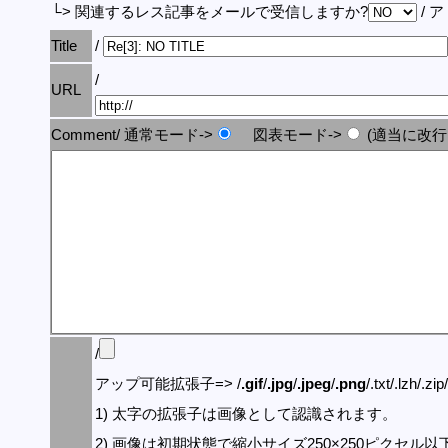
└> 関連するレス記事をメールで受信しますか?
/ 
Title
/
/
URL
Comment/ 通常モード->
図表モード->
(適当に改行
/
アップ可能拡張子=> /
.gif
/
.jpg
/
.jpeg
/
.png
/.txt/.lzh/.zi
1) 太字の拡張子は画像として認識されます。
2) 画像は初期状態で縮小サイズ250×250ピクセル