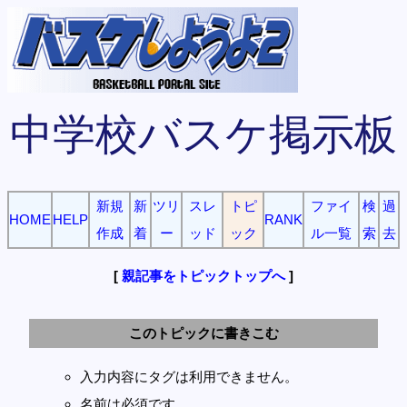
中学校バスケ掲示板
新規
新
ツリ
スレ
トピ
ファイ
検
過
HOME
HELP
RANK
作成
着
ー
ッド
ック
ル一覧
索
去
[
親記事をトピックトップへ
]
このトピックに書きこむ
入力内容にタグは利用できません。
名前は必須です。