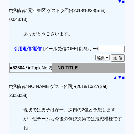
▼
■
□投稿者/ 元江東区 ゲスト(2回)-(2018/10/28(Sun)
00:49:19)
ありがとうございます。
引用返信
/
返信
[メール受信/OFF]
削除キー/
■52504
/ inTopicNo.2)
NO TITLE
▲
▼
■
□投稿者/ NO NAME ゲスト(4回)-(2018/10/27(Sat)
23:53:58)
現状では男子は深一、深四の2強と予想します
が、他チームも今後の伸び次第では混戦模様です
ね