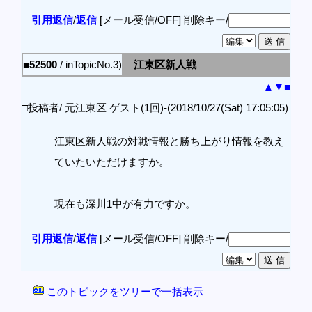
引用返信
/
返信
[メール受信/OFF]
削除キー/
■52500
/ inTopicNo.3)
江東区新人戦
▲
▼
■
□投稿者/ 元江東区 ゲスト(1回)-(2018/10/27(Sat) 17:05:05)
江東区新人戦の対戦情報と勝ち上がり情報を教え
ていたいただけますか。
現在も深川1中が有力ですか。
引用返信
/
返信
[メール受信/OFF]
削除キー/
このトピックをツリーで一括表示