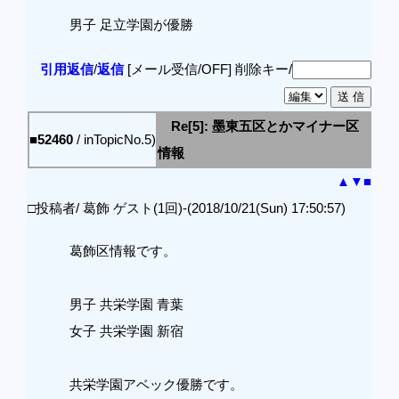
男子 足立学園が優勝
引用返信
/
返信
[メール受信/OFF]
削除キー/
Re[5]: 墨東五区とかマイナー区
■52460
/ inTopicNo.5)
情報
▲
▼
■
□投稿者/ 葛飾 ゲスト(1回)-(2018/10/21(Sun) 17:50:57)
葛飾区情報です。
男子 共栄学園 青葉
女子 共栄学園 新宿
共栄学園アベック優勝です。