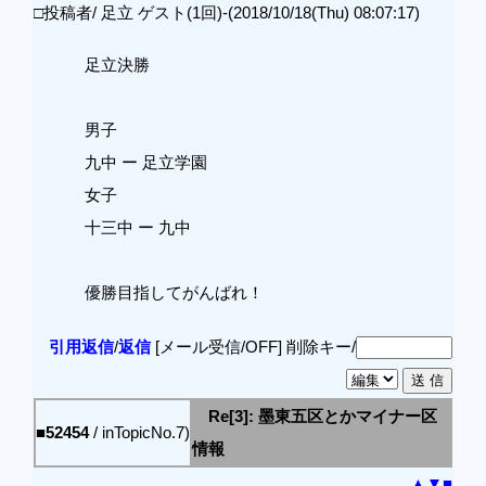
□投稿者/ 足立 ゲスト(1回)-(2018/10/18(Thu) 08:07:17)
足立決勝
男子
九中 ー 足立学園
女子
十三中 ー 九中
優勝目指してがんばれ！
引用返信
/
返信
[メール受信/OFF]
削除キー/
Re[3]: 墨東五区とかマイナー区
■52454
/ inTopicNo.7)
情報
▲
▼
■