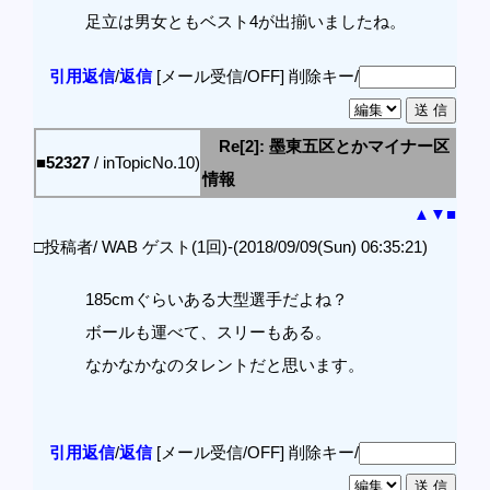
足立は男女ともベスト4が出揃いましたね。
引用返信
/
返信
[メール受信/OFF]
削除キー/
Re[2]: 墨東五区とかマイナー区
■52327
/ inTopicNo.10)
情報
▲
▼
■
□投稿者/ WAB ゲスト(1回)-(2018/09/09(Sun) 06:35:21)
185cmぐらいある大型選手だよね？
ボールも運べて、スリーもある。
なかなかなのタレントだと思います。
引用返信
/
返信
[メール受信/OFF]
削除キー/