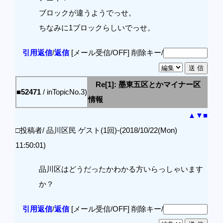
ブロックが違うようでっせ。
ちなみに1ブロックらしいでっせ。
引用返信
/
返信
[メール受信/OFF]
削除キー/
Re[1]: 墨東五区とかマイナー区
■52471
/ inTopicNo.3)
情報
▲
▼
■
□投稿者/ 品川区民 ゲスト(1回)-(2018/10/22(Mon)
11:50:01)
品川区はどうだったかわかる方いらっしゃいます
か？
引用返信
/
返信
[メール受信/OFF]
削除キー/