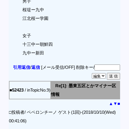
男子
桜堤ー九中
江北桜ー学園
女子
十三中ー朝鮮四
九中ー新田
引用返信
/
返信
[メール受信/OFF]
削除キー/
Re[1]: 墨東五区とかマイナー区
■52423
/ inTopicNo.9)
情報
▲
▼
■
□投稿者/ ペペロンチーノ ゲスト(1回)-(2018/10/10(Wed)
00:41:06)