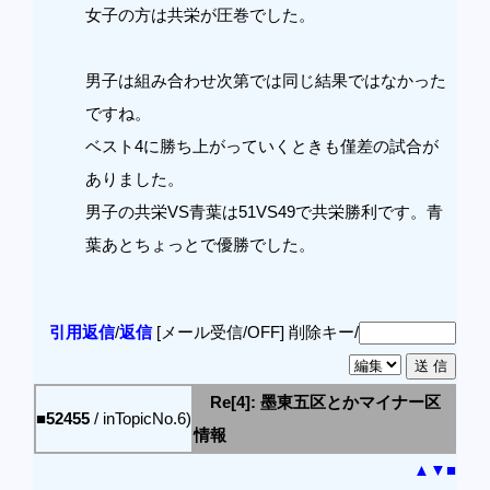
女子の方は共栄が圧巻でした。
男子は組み合わせ次第では同じ結果ではなかった
ですね。
ベスト4に勝ち上がっていくときも僅差の試合が
ありました。
男子の共栄VS青葉は51VS49で共栄勝利です。青
葉あとちょっとで優勝でした。
引用返信
/
返信
[メール受信/OFF]
削除キー/
Re[4]: 墨東五区とかマイナー区
■52455
/ inTopicNo.6)
情報
▲
▼
■