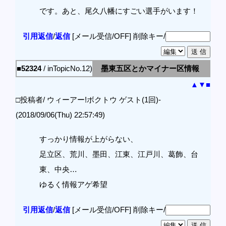
です。あと、尾久八幡にすごい選手がいます！
引用返信
/
返信
[メール受信/OFF]
削除キー/
■52324
/ inTopicNo.12)
墨東五区とかマイナー区情報
▲
▼
■
□投稿者/ ウィーアー!ボクトウ ゲスト(1回)-
(2018/09/06(Thu) 22:57:49)
すっかり情報が上がらない、
足立区、荒川、墨田、江東、江戸川、葛飾、台
東、中央…
ゆるく情報アゲ希望
引用返信
/
返信
[メール受信/OFF]
削除キー/