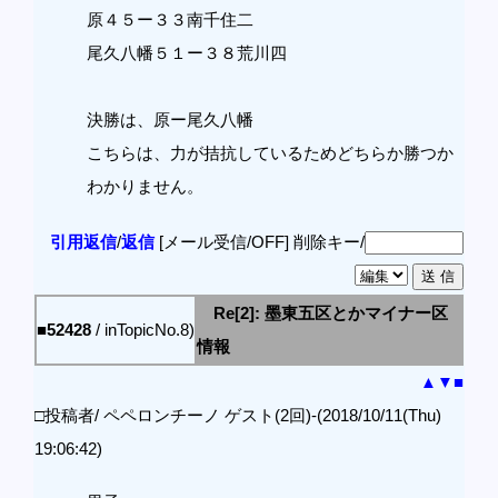
原４５ー３３南千住二
尾久八幡５１ー３８荒川四
決勝は、原ー尾久八幡
こちらは、力が拮抗しているためどちらか勝つか
わかりません。
引用返信
/
返信
[メール受信/OFF]
削除キー/
Re[2]: 墨東五区とかマイナー区
■52428
/ inTopicNo.8)
情報
▲
▼
■
□投稿者/ ペペロンチーノ ゲスト(2回)-(2018/10/11(Thu)
19:06:42)