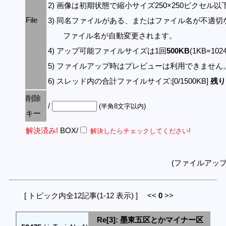
2) 画像は初期状態で縮小サイズ250×250ピクセル
File
3) 同名ファイルがある、またはファイル名が不適切
ファイル名が自動変更されます。
4) アップ可能ファイルサイズは1回
500KB
(1KB=10
5) ファイルアップ時はプレビューは利用できません
6) スレッド内の合計ファイルサイズ:[0/1500KB]
残り:
削除
/
(半角8文字以内)
キー
解決済み!
BOX/
解決したらチェックしてください!
(ファイルアッ
[ トピック内全12記事(1-12 表示) ] <<
0
>>
Re[3]: 墨東五区とかマイナー区