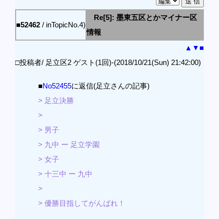
Re[5]: 墨東五区とかマイナー区
■52462
/ inTopicNo.4)
情報
▲
▼
■
□投稿者/ 足立区2 ゲスト(1回)-(2018/10/21(Sun) 21:42:00)
■
No52455
に返信(足立さんの記事)
> 足立決勝
>
> 男子
> 九中 ー 足立学園
> 女子
> 十三中 ー 九中
>
> 優勝目指してがんばれ！