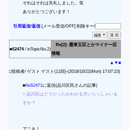
それはそれは失礼しました。笑
ありがとつございます！
引用返信
/
返信
[メール受信/OFF]
削除キー/
Re[2]: 墨東五区とかマイナー区
■52474
/ inTopicNo.2)
情報
▲
▼
■
□投稿者/ ゲスト ゲスト(11回)-(2018/10/22(Mon) 17:07:23)
■
No52471
に返信(品川区民さんの記事)
> 品川区はどうだったかわかる方いらっしゃいま
すか？
アニキ！