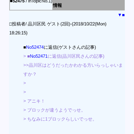
■52475
/ inTopicNo.1)
情報
▼
■
□投稿者/ 品川区民 ゲスト(2回)-(2018/10/22(Mon)
18:26:15)
■
No52474
に返信(ゲストさんの記事)
> ■
No52471
に返信(品川区民さんの記事)
>>品川区はどうだったかわかる方いらっしゃいま
すか？
>
>
> アニキ！
> ブロックが違うようでっせ。
> ちなみに1ブロックらしいでっせ。