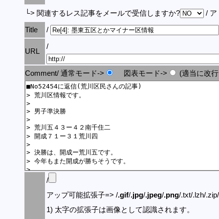
└> 関連するレス記事をメールで受信しますか?
/ 
Title
/
/
URL
Comment/ 通常モード->
図表モード->
(適当に改行
/
アップ可能拡張子=> /
.gif
/
.jpg
/
.jpeg
/
.png
/.txt/.lzh/.zi
1) 太字の拡張子は画像として認識されます。