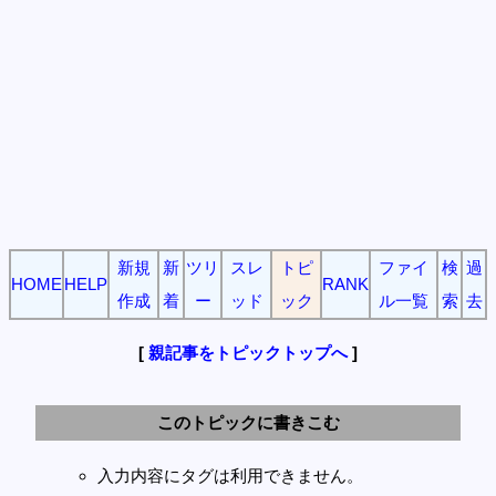
新規
新
ツリ
スレ
トピ
ファイ
検
過
HOME
HELP
RANK
作成
着
ー
ッド
ック
ル一覧
索
去
[
親記事をトピックトップへ
]
このトピックに書きこむ
入力内容にタグは利用できません。