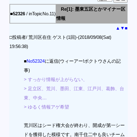
Re[1]: 墨東五区とかマイナー区
■52326
/ inTopicNo.11)
情報
▲
▼
■
□投稿者/ 荒川区在住 ゲスト(1回)-(2018/09/08(Sat)
19:56:38)
■
No52324
に返信(ウィーアー!ボクトウさんの記
事)
> すっかり情報が上がらない、
> 足立区、荒川、墨田、江東、江戸川、葛飾、台
東、中央…
> ゆるく情報アゲ希望
荒川区はシード権大会が終わり、開成が第一シー
ドを獲得した模様です。南千住二中も良いチーム