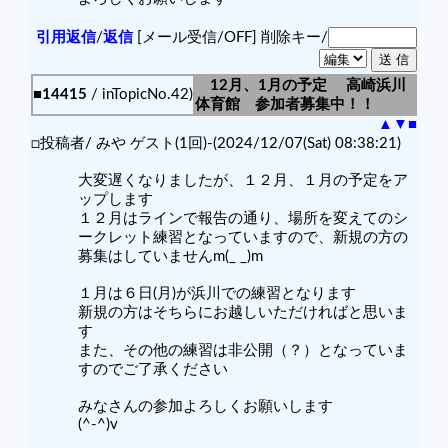
引用返信
/
返信
[メール受信/OFF]
削除キー/
12月、1月の予定 高崎浜川
■14415
/ inTopicNo.42)
体育館 参加者募集中！！
▲
▼
■
□投稿者/ みや ゲスト(1回)-(2024/12/07(Sat) 08:38:21)
大変遅くなりましたが、１２月、１月の予定をア
ップします
１２月はラインで報告の通り、場所を変えてのシ
ークレット練習となっていますので、新規の方の
募集はしていませんm(_ _)m
１月は６日(月)が浜川での練習となります
新規の方はそちらにお越しいただければと思いま
す
また、その他の練習は非公開（？）となっていま
すのでご了承ください
みなさんの参加よろしくお願いします
(^-^)v