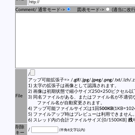
Comment/ 通常モード->
図表モード->
(適当に改行
/
アップ可能拡張子=> /
.gif
/
.jpg
/
.jpeg
/
.png
/.txt/.lzh/.
1) 太字の拡張子は画像として認識されます。
2) 画像は初期状態で縮小サイズ250×250ピクセル
File
3) 同名ファイルがある、またはファイル名が不適切
ファイル名が自動変更されます。
4) アップ可能ファイルサイズは1回
500KB
(1KB=10
5) ファイルアップ時はプレビューは利用できません
6) スレッド内の合計ファイルサイズ:[0/1500KB]
残り
削除
/
(半角8文字以内)
キー