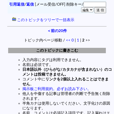
引用返信
/
返信
[メール受信/OFF]
削除キー/
このトピックをツリーで一括表示
＜前の20件
トピック内ページ移動 /
<<
0
|
1
|
2
>>
このトピックに書きこむ
入力内容にタグは利用できません。
名前は必須です。
日本語以外（ひらがな/カタカナが含まれない）のコ
メントは投稿できません。
コメント中に
リンクを2個以上入れることはできま
せん
。
掲示板ご利用規約。必ずお読み下さい。
他人を中傷する記事は管理者の判断で予告無く削除
されます。
半角カナは使用しないでください。文字化けの原因
になります。
名前、コメントは必須記入項目です。記入漏れはエ