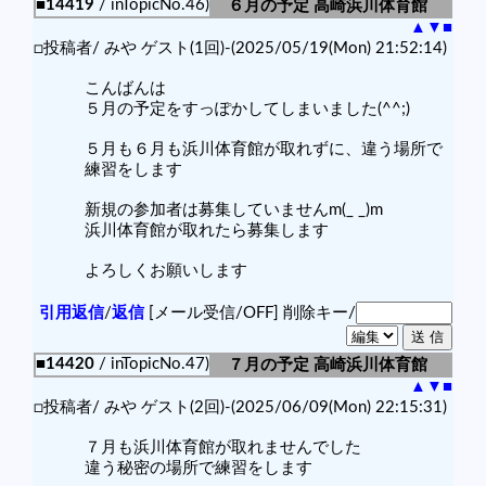
■14419
/ inTopicNo.46)
６月の予定 高崎浜川体育館
▲
▼
■
□投稿者/ みや ゲスト(1回)-(2025/05/19(Mon) 21:52:14)
こんばんは
５月の予定をすっぽかしてしまいました(^^;)
５月も６月も浜川体育館が取れずに、違う場所で
練習をします
新規の参加者は募集していませんm(_ _)m
浜川体育館が取れたら募集します
よろしくお願いします
引用返信
/
返信
[メール受信/OFF]
削除キー/
■14420
/ inTopicNo.47)
７月の予定 高崎浜川体育館
▲
▼
■
□投稿者/ みや ゲスト(2回)-(2025/06/09(Mon) 22:15:31)
７月も浜川体育館が取れませんでした
違う秘密の場所で練習をします