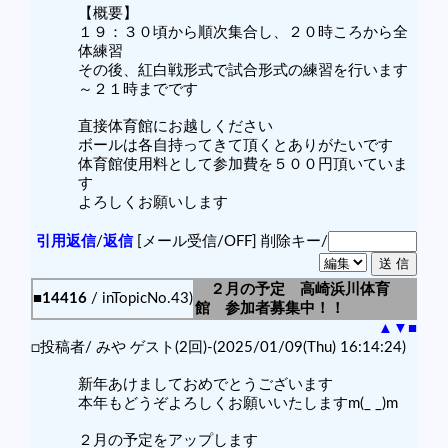
【概要】
１９：３０頃から順次集合し、２０時ころから全
体練習
その後、紅白戦形式で試合形式の練習を行います
～２１時までです
直接体育館にお越しください
ボールは各自持ってきて頂くとありがたいです
体育館使用料として参加費を５００円頂いていま
す
よろしくお願いします
引用返信
/
返信
[メール受信/OFF]
削除キー/
２月の予定 高崎浜川体育
■14416
/ inTopicNo.43)
館 参加者募集中！！
▲
▼
■
□投稿者/ みや ゲスト(2回)-(2025/01/09(Thu) 16:14:24)
新年あけましておめでとうございます
本年もどうぞよろしくお願いいたしますm(_ _)m
２月の予定をアップします