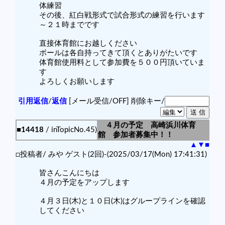
体練習
その後、紅白戦形式で試合形式の練習を行います
～２１時までです
直接体育館にお越しください
ボールは各自持ってきて頂くとありがたいです
体育館使用料として参加費を５００円頂いていま
す
よろしくお願いします
引用返信
/
返信
[メール受信/OFF]
削除キー/
４月の予定 高崎浜川体育
■14418
/ inTopicNo.45)
館 参加者募集中！！
▲
▼
■
□投稿者/ みや ゲスト(2回)-(2025/03/17(Mon) 17:41:31)
皆さんこんにちは
４月の予定をアップします
４月３日(木)と１０日(木)はグループラインを確認
してください