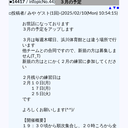
■14417
/ inTopicNo.44)
３月の予定
▲
▼
■
□投稿者/ みや ゲスト(1回)-(2025/02/10(Mon) 10:54:15)
お世話になっております
３月の予定をアップします
３月は毎週木曜日、浜川体育館とは違う場所で行
います
他チームとの合同ですので、新規の方は募集しま
せん(T_T)
新規の方はとにかく２月の練習に参加してくださ
い
２月残りの練習日は
２月１０日(月)
１７日(月)
２５日(火)
です
よろしくお願いします(^^)/
【開催概要】
１９：３０頃から順次集合し、２０時ころから全