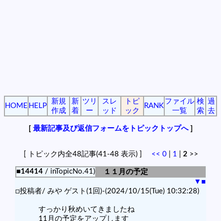
新規
新
ツリ
スレ
トピ
ファイル
検
過
HOME
HELP
RANK
作成
着
ー
ッド
ック
一覧
索
去
[
最新記事及び返信フォームをトピックトップへ
]
[ トピック内全48記事(41-48 表示) ]
<<
0
|
1
|
2
>>
■14414
/ inTopicNo.41)
１１月の予定
▼
■
□投稿者/ みや ゲスト(1回)-(2024/10/15(Tue) 10:32:28)
すっかり秋めいてきましたね
11月の予定をアップします