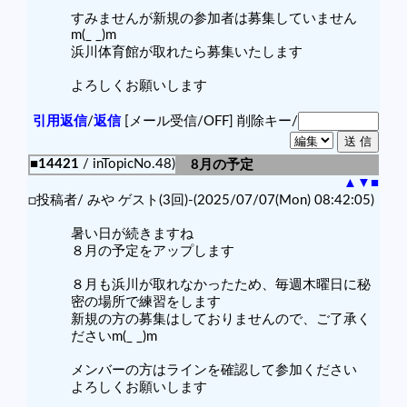
すみませんが新規の参加者は募集していません
m(_ _)m
浜川体育館が取れたら募集いたします
よろしくお願いします
引用返信
/
返信
[メール受信/OFF]
削除キー/
■14421
/ inTopicNo.48)
8月の予定
▲
▼
■
□投稿者/ みや ゲスト(3回)-(2025/07/07(Mon) 08:42:05)
暑い日が続きますね
８月の予定をアップします
８月も浜川が取れなかったため、毎週木曜日に秘
密の場所で練習をします
新規の方の募集はしておりませんので、ご了承く
ださいm(_ _)m
メンバーの方はラインを確認して参加ください
よろしくお願いします