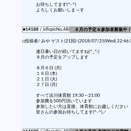
お待ちしてます(^-^)
よろしくお願いしま～す
■14188
/ inTopicNo.48)
８月の予定＆参加者募集中
□投稿者/ みや ゲスト(21回)-(2018/07/25(Wed) 22:46:3
連日暑い日が続いてますね(^_^;)
８月の予定をアップします
８月６日 (月)
１６日 (木)
２１日 (火)
２７日 (月)
すべて浜川体育館 19:30～21:00
参加費を500円頂いています
参加したい方は直接、体育館にお越しください
皆さんの参加お待ちしてます(^-^)／