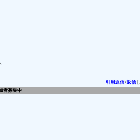
い
引用返信
/
返信
[
参加者募集中
)