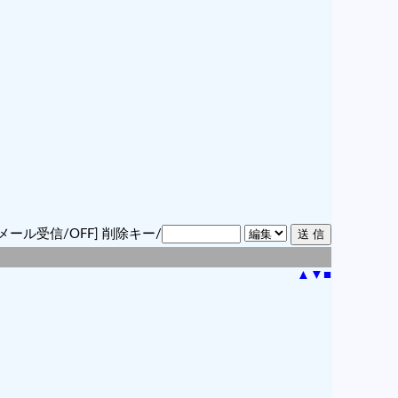
メール受信/OFF]
削除キー/
▲
▼
■