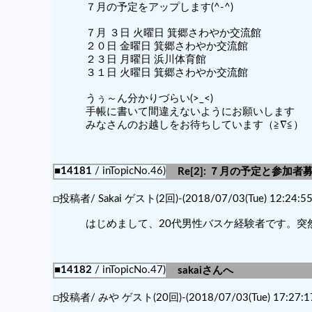
７月の予定をアップします(^-^)
７月 ３日 火曜日 箕郷さわやか交流館
２０日 金曜日 箕郷さわやか交流館
２３日 月曜日 浜川体育館
３１日 火曜日 箕郷さわやか交流館
うぅ～ん分かりづらい(>_<)
手帳に書いて間違えないようにお願いします
みなさんのお越しをお待ちしています（≧∇≦）
■14181
/ inTopicNo.46)
Re[2]: ７月の予定と参加者
□投稿者/ Sakai ゲスト(2回)-(2018/07/03(Tue) 12:24:55
はじめまして、20代男性バスケ経験者です。
■14182
/ inTopicNo.47)
sakaiさんへ
□投稿者/ みや ゲスト(20回)-(2018/07/03(Tue) 17:27:1