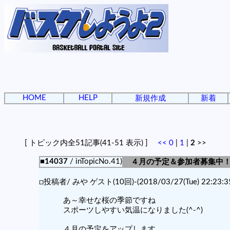
HOME
HELP
新規作成
新着
[ トピック内全51記事(41-51 表示) ]
<<
0
|
1
|
2
>>
■14037
/ inTopicNo.41)
４月の予定＆参加者募集中
□投稿者/ みや ゲスト(10回)-(2018/03/27(Tue) 22:23:3
あ～幸せな桜の季節ですね
スポーツしやすい気温になりました(^-^)
４月の予定をアップします