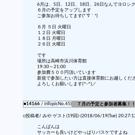
6月は、5日、12日、18日、26日なんでヨロシ
６月の予定をアップします
ご参加お待ちしてます(*´∇｀*)
６月 ５日 火曜日
１２日 火曜日
１８日 月曜日
２６日 火曜日
です
場所は高崎市浜川体育館
19:30～21:00
参加費５００円頂いています
新規で参加したい方は直接体育館にお越しくだ
よろしくお願いします(^-^)／
■14166
/ inTopicNo.45)
７月の予定と参加者募集！
□投稿者/ みや ゲスト(19回)-(2018/06/19(Tue) 20:27:1
こんばんは
サッカーも良いけどやっぱりバスケですよね