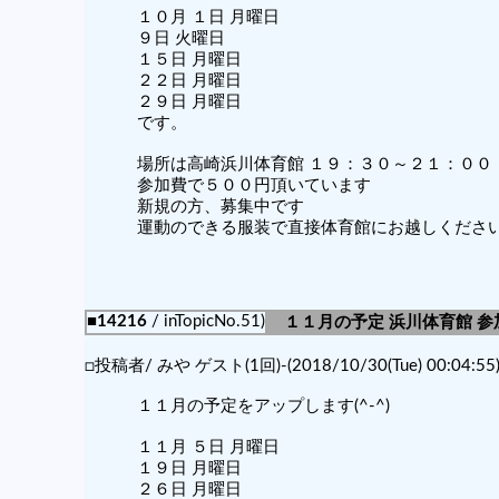
１０月 １日 月曜日
９日 火曜日
１５日 月曜日
２２日 月曜日
２９日 月曜日
です。
場所は高崎浜川体育館 １９：３０～２１：００
参加費で５００円頂いています
新規の方、募集中です
運動のできる服装で直接体育館にお越しくださ
■14216
/ inTopicNo.51)
１１月の予定 浜川体育館 
□投稿者/ みや ゲスト(1回)-(2018/10/30(Tue) 00:04:55
１１月の予定をアップします(^-^)
１１月 ５日 月曜日
１９日 月曜日
２６日 月曜日