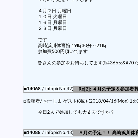
４月２日 月曜日
１０日 火曜日
１６日 月曜日
２３日 月曜日
です
高崎浜川体育館 19時30分～21時
参加費500円頂いてます
皆さんの参加をお待ちしてます(&#3665;&#707;&#82
■14068
/ inTopicNo.42)
Re[2]: ４月の予定＆参加
□投稿者/ おーしま ゲスト(8回)-(2018/04/16(Mon) 16:0
今日2人で参加しても大丈夫ですか？
■14088
/ inTopicNo.43)
５月の予定！！ 高崎浜川体