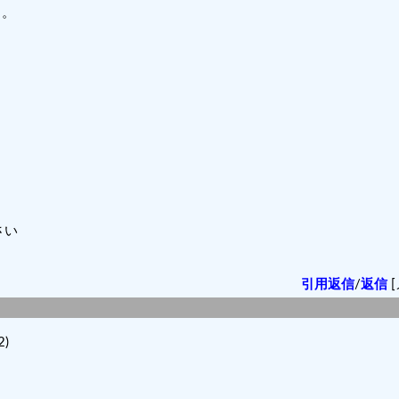
ク。
さい
引用返信
/
返信
[
！
2)