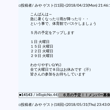
□投稿者/ みや ゲスト(11回)-(2018/04/23(Mon) 21:46:1
こんばんは～
急に暑くなったり雨が降ったり・・
という事で、体育館でバスケしましょう
５月の予定をアップします
１日 火曜日
１５日 火曜日
２２日 火曜日
２９日 火曜日
わかりやすい(≧∀≦)
全て火曜日で８日はお休みです（汗）
皆さんの参加をお待ちしています
■14143
/ inTopicNo.44)
６月の予定！！メンバー募
□投稿者/ みや ゲスト(18回)-(2018/05/31(Thu) 23:43:0