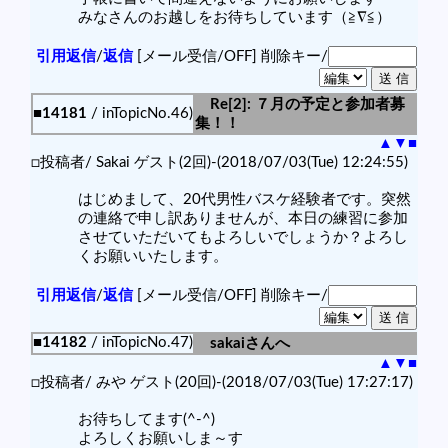
みなさんのお越しをお待ちしています（≧∇≦）
引用返信
/
返信
[メール受信/OFF]
削除キー/
Re[2]: ７月の予定と参加者募
■14181
/ inTopicNo.46)
集！！
▲
▼
■
□投稿者/ Sakai ゲスト(2回)-(2018/07/03(Tue) 12:24:55)
はじめまして、20代男性バスケ経験者です。突然
の連絡で申し訳ありませんが、本日の練習に参加
させていただいてもよろしいでしょうか？よろし
くお願いいたします。
引用返信
/
返信
[メール受信/OFF]
削除キー/
■14182
/ inTopicNo.47)
sakaiさんへ
▲
▼
■
□投稿者/ みや ゲスト(20回)-(2018/07/03(Tue) 17:27:17)
お待ちしてます(^-^)
よろしくお願いしま～す