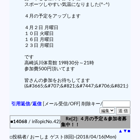
スポーツしやすい気温になりました(^-^)
４月の予定をアップします
４月２日 月曜日
１０日 火曜日
１６日 月曜日
２３日 月曜日
です
高崎浜川体育館 19時30分～21時
参加費500円頂いてます
皆さんの参加をお待ちしてます
(&#3665;&#707;&#821;&#7447;&#706;&#821;)
引用返信
/
返信
[メール受信/OFF]
削除キー/
Re[2]: ４月の予定＆参加者募
■14068
/ inTopicNo.42)
集中！！
▲
▼
■
□投稿者/ おーしま ゲスト(8回)-(2018/04/16(Mon)