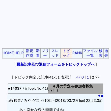
新規
新
ツリ
スレ
トピ
ファイル
検
過
HOME
HELP
RANK
作成
着
ー
ッド
ック
一覧
索
去
[
最新記事及び返信フォームをトピックトップへ
]
[ トピック内全51記事(41-51 表示) ]
<<
0
|
1
|
2
>>
４月の予定＆参加者募集
■14037
/ inTopicNo.41)
中！！
▼
■
□投稿者/ みや ゲスト(10回)-(2018/03/27(Tue) 22:23:35)
あ～幸せな桜の季節ですね