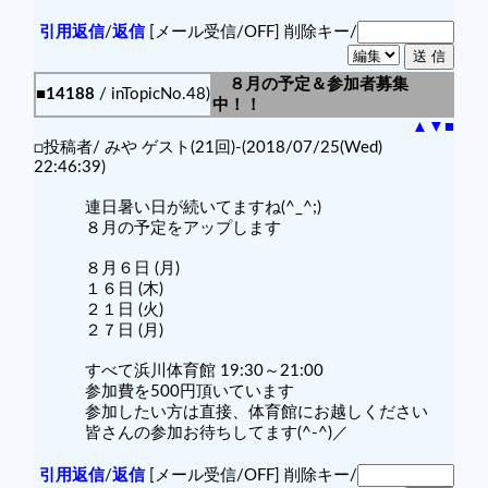
引用返信
/
返信
[メール受信/OFF]
削除キー/
８月の予定＆参加者募集
■14188
/ inTopicNo.48)
中！！
▲
▼
■
□投稿者/ みや ゲスト(21回)-(2018/07/25(Wed)
22:46:39)
連日暑い日が続いてますね(^_^;)
８月の予定をアップします
８月６日 (月)
１６日 (木)
２１日 (火)
２７日 (月)
すべて浜川体育館 19:30～21:00
参加費を500円頂いています
参加したい方は直接、体育館にお越しください
皆さんの参加お待ちしてます(^-^)／
引用返信
/
返信
[メール受信/OFF]
削除キー/