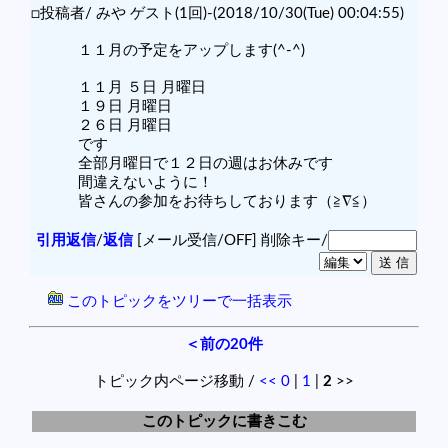
□投稿者/ みや ゲスト(1回)-(2018/10/30(Tue) 00:04:55)
１１月の予定をアップします(^-^)
１１月 ５日 月曜日
１９日 月曜日
２６日 月曜日
です
全部月曜日で１２日の週はお休みです
間違えないように！
皆さんの参加をお待ちしております（≧∇≦）
引用返信
/
返信
[メール受信/OFF]
削除キー/
このトピックをツリーで一括表示
＜前の20件
トピック内ページ移動 /
<<
0
|
1
|
2
>>
このトピックに書きこむ