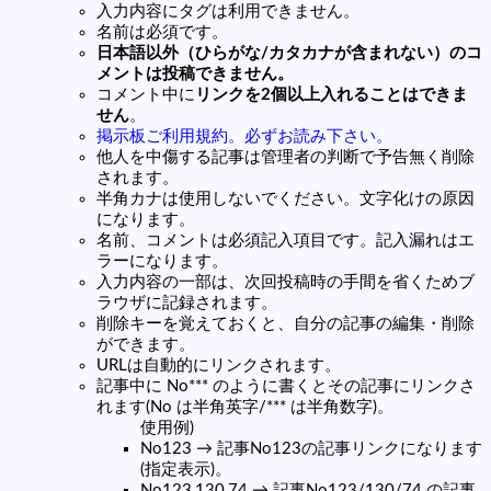
入力内容にタグは利用できません。
名前は必須です。
日本語以外（ひらがな/カタカナが含まれない）のコ
メントは投稿できません。
コメント中に
リンクを2個以上入れることはできま
せん
。
掲示板ご利用規約。必ずお読み下さい。
他人を中傷する記事は管理者の判断で予告無く削除
されます。
半角カナは使用しないでください。文字化けの原因
になります。
名前、コメントは必須記入項目です。記入漏れはエ
ラーになります。
入力内容の一部は、次回投稿時の手間を省くためブ
ラウザに記録されます。
削除キーを覚えておくと、自分の記事の編集・削除
ができます。
URLは自動的にリンクされます。
記事中に No*** のように書くとその記事にリンクさ
れます(No は半角英字/*** は半角数字)。
使用例)
No123 → 記事No123の記事リンクになります
(指定表示)。
No123,130,74 → 記事No123/130/74 の記事