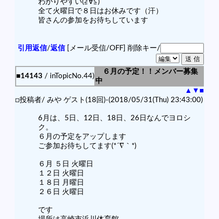
わかりやすい(≧∀≦)
全て火曜日で８日はお休みです（汗）
皆さんの参加をお待ちしています
引用返信
/
返信
[メール受信/OFF]
削除キー/
６月の予定！！メンバー募集
■14143
/ inTopicNo.44)
中
▲
▼
■
□投稿者/ みや ゲスト(18回)-(2018/05/31(Thu) 23:43:00)
6月は、5日、12日、18日、26日なんでヨロシ
ク。
６月の予定をアップします
ご参加お待ちしてます(*´∇｀*)
６月 ５日 火曜日
１２日 火曜日
１８日 月曜日
２６日 火曜日
です