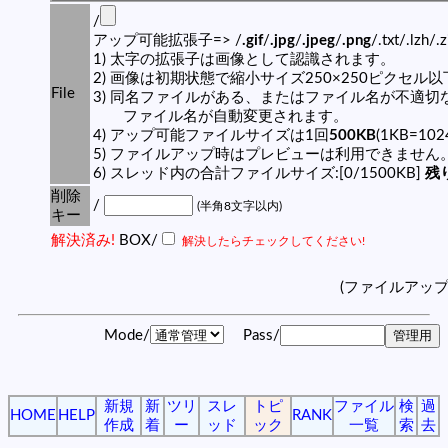
/
アップ可能拡張子=> /
.gif
/
.jpg
/
.jpeg
/
.png
/.txt/.lzh/.
1) 太字の拡張子は画像として認識されます。
2) 画像は初期状態で縮小サイズ250×250ピクセル
File
3) 同名ファイルがある、またはファイル名が不適切
ファイル名が自動変更されます。
4) アップ可能ファイルサイズは1回
500KB
(1KB=10
5) ファイルアップ時はプレビューは利用できません
6) スレッド内の合計ファイルサイズ:[0/1500KB]
残り
削除
/
(半角8文字以内)
キー
解決済み!
BOX/
解決したらチェックしてください!
(ファイルアッ
Mode/
Pass/
新規
新
ツリ
スレ
トピ
ファイル
検
過
HOME
HELP
RANK
作成
着
ー
ッド
ック
一覧
索
去