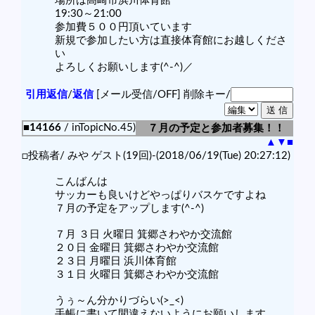
場所は高崎市浜川体育館
19:30～21:00
参加費５００円頂いています
新規で参加したい方は直接体育館にお越しくださ
い
よろしくお願いします(^-^)／
引用返信
/
返信
[メール受信/OFF]
削除キー/
■14166
/ inTopicNo.45)
７月の予定と参加者募集！！
▲
▼
■
□投稿者/ みや ゲスト(19回)-(2018/06/19(Tue) 20:27:12)
こんばんは
サッカーも良いけどやっぱりバスケですよね
７月の予定をアップします(^-^)
７月 ３日 火曜日 箕郷さわやか交流館
２０日 金曜日 箕郷さわやか交流館
２３日 月曜日 浜川体育館
３１日 火曜日 箕郷さわやか交流館
うぅ～ん分かりづらい(>_<)
手帳に書いて間違えないようにお願いします