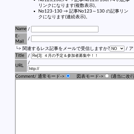
リンクになります(複数表示)。
No123-130 → 記事No123～130 の記事リン
クになります(連続表示)。
Name
/
E-
/
Mail
└> 関連するレス記事をメールで受信しますか?
/ 
Title
/
/
URL
Comment/ 通常モード->
図表モード->
(適当に改行