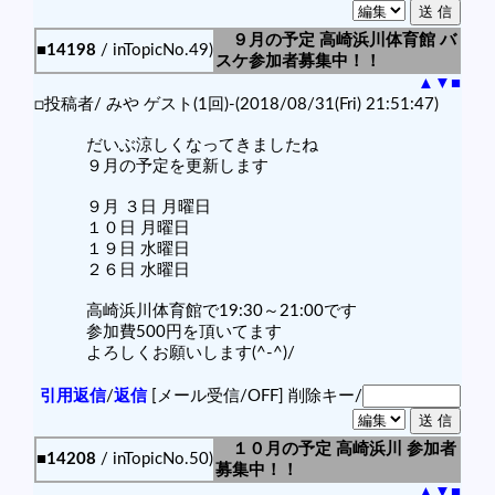
９月の予定 高崎浜川体育館 バ
■14198
/ inTopicNo.49)
スケ参加者募集中！！
▲
▼
■
□投稿者/ みや ゲスト(1回)-(2018/08/31(Fri) 21:51:47)
だいぶ涼しくなってきましたね
９月の予定を更新します
９月 ３日 月曜日
１０日 月曜日
１９日 水曜日
２６日 水曜日
高崎浜川体育館で19:30～21:00です
参加費500円を頂いてます
よろしくお願いします(^-^)/
引用返信
/
返信
[メール受信/OFF]
削除キー/
１０月の予定 高崎浜川 参加者
■14208
/ inTopicNo.50)
募集中！！
▲
▼
■