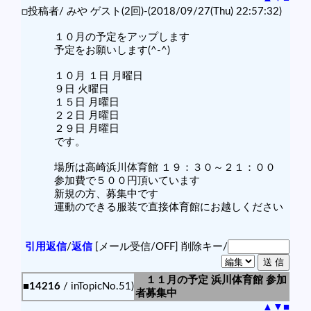
□投稿者/ みや ゲスト(2回)-(2018/09/27(Thu) 22:57:32)
１０月の予定をアップします
予定をお願いします(^-^)
１０月 １日 月曜日
９日 火曜日
１５日 月曜日
２２日 月曜日
２９日 月曜日
です。
場所は高崎浜川体育館 １９：３０～２１：００
参加費で５００円頂いています
新規の方、募集中です
運動のできる服装で直接体育館にお越しください
引用返信
/
返信
[メール受信/OFF]
削除キー/
１１月の予定 浜川体育館 参加
■14216
/ inTopicNo.51)
者募集中
▲
▼
■