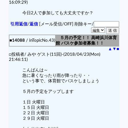
16:09:29)
今日2人で参加しても大丈夫ですか？
引用返信
/
返信
[メール受信/OFF]
削除キー/
５月の予定！！ 高崎浜川体育
■14088
/ inTopicNo.43)
館 バスケ参加者募集！！
▲
▼
■
□投稿者/ みや ゲスト(11回)-(2018/04/23(Mon)
21:46:11)
こんばんは～
急に暑くなったり雨が降ったり・・
という事で、体育館でバスケしましょう
５月の予定をアップします
１日 火曜日
１５日 火曜日
２２日 火曜日
２９日 火曜日