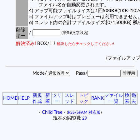
ファイル名が自動変更されます。
4) アップ可能ファイルサイズは1回
500KB
(1KB=10
5) ファイルアップ時はプレビューは利用できません
6) スレッド内の合計ファイルサイズ:[0/1500KB]
残り
削除
/
(半角8文字以内)
キー
解決済み!
BOX/
解決したらチェックしてください!
(ファイルアッ
Mode/
Pass/
新規
新
ツリ
スレ
トピ
ファイル
検
過
HOME
HELP
RANK
作成
着
ー
ッド
ック
一覧
索
去
-
Child Tree
-
(
RSS/SPAM 対応版
)
現在の閲覧数
29