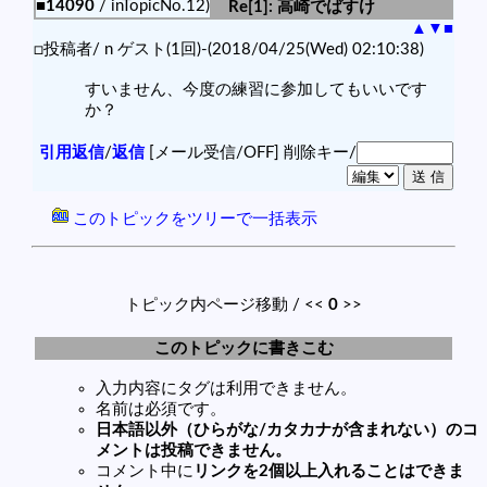
■14090
/ inTopicNo.12)
Re[1]: 高崎でばすけ
▲
▼
■
□投稿者/ n ゲスト(1回)-(2018/04/25(Wed) 02:10:38)
すいません、今度の練習に参加してもいいです
か？
引用返信
/
返信
[メール受信/OFF]
削除キー/
このトピックをツリーで一括表示
トピック内ページ移動 / <<
0
>>
このトピックに書きこむ
入力内容にタグは利用できません。
名前は必須です。
日本語以外（ひらがな/カタカナが含まれない）のコ
メントは投稿できません。
コメント中に
リンクを2個以上入れることはできま