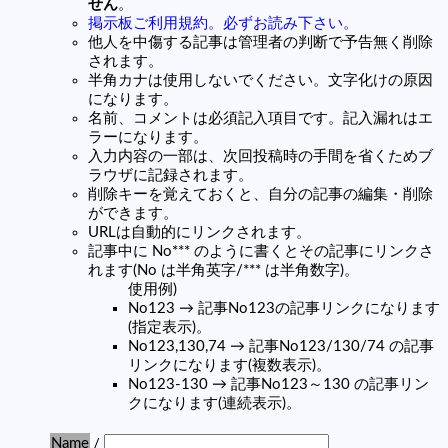
せん
。
掲示板ご利用規約。必ずお読み下さい。
他人を中傷する記事は管理者の判断で予告無く削除
されます。
半角カナは使用しないでください。文字化けの原因
になります。
名前、コメントは必須記入項目です。記入漏れはエ
ラーになります。
入力内容の一部は、次回投稿時の手間を省くためブ
ラウザに記録されます。
削除キーを覚えておくと、自分の記事の編集・削除
ができます。
URLは自動的にリンクされます。
記事中に No*** のように書くとその記事にリンクさ
れます(No は半角英字/*** は半角数字)。
使用例)
No123 → 記事No123の記事リンクになります
(指定表示)。
No123,130,74 → 記事No123/130/74 の記事
リンクになります(複数表示)。
No123-130 → 記事No123～130 の記事リン
クになります(連続表示)。
Name
/