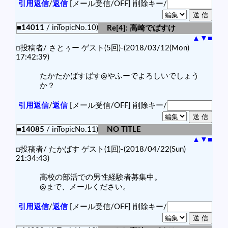
引用返信
/
返信
[メール受信/OFF]
削除キー/
■14011
/ inTopicNo.10)
Re[4]: 高崎でばすけ
▲
▼
■
□投稿者/ さとぅー ゲスト(5回)-(2018/03/12(Mon)
17:42:39)
たかたかばすばす@やふーでよろしいでしょう
か？
引用返信
/
返信
[メール受信/OFF]
削除キー/
■14085
/ inTopicNo.11)
NO TITLE
▲
▼
■
□投稿者/ たかばす ゲスト(1回)-(2018/04/22(Sun)
21:34:43)
高校の部活での男性経験者募集中。
@まで、メールください。
引用返信
/
返信
[メール受信/OFF]
削除キー/