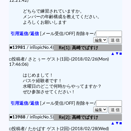
12:21:42)
どちらで練習されていますか。
メンバーの年齢構成を教えてください。
よろしくお願いします
引用返信
/
返信
[メール受信/OFF]
削除キー/
■13981
/ inTopicNo.4)
Re[1]: 高崎でばすけ
▲
▼
■
□投稿者/ さとぅー ゲスト(1回)-(2018/02/26(Mon)
17:46:06)
はじめまして！
バスケ経験者です！
水曜日のどこで何時からやってますか？
ぜひ参加させてください！
引用返信
/
返信
[メール受信/OFF]
削除キー/
■13988
/ inTopicNo.5)
Re[2]: 高崎でばすけ
▲
▼
■
□投稿者/ たかばす ゲスト(2回)-(2018/02/28(Wed)