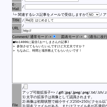
E-
/
Mail
└> 関連するレス記事をメールで受信しますか?
/ 
Title
/
/
URL
Comment/ 通常モード->
図表モード->
(適当に改行
/
アップ可能拡張子=> /
.gif
/
.jpg
/
.jpeg
/
.png
/.txt/.lzh/.
1) 太字の拡張子は画像として認識されます。
2) 画像は初期状態で縮小サイズ250×250ピクセル
File
3) 同名ファイルがある、またはファイル名が不適切