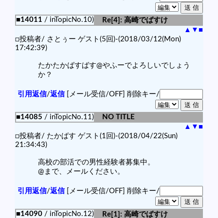
■14011
/ inTopicNo.10)
Re[4]: 高崎でばすけ
▲
▼
■
□投稿者/ さとぅー ゲスト(5回)-(2018/03/12(Mon)
17:42:39)
たかたかばすばす@やふーでよろしいでしょう
か？
引用返信
/
返信
[メール受信/OFF]
削除キー/
■14085
/ inTopicNo.11)
NO TITLE
▲
▼
■
□投稿者/ たかばす ゲスト(1回)-(2018/04/22(Sun)
21:34:43)
高校の部活での男性経験者募集中。
@まで、メールください。
引用返信
/
返信
[メール受信/OFF]
削除キー/
■14090
/ inTopicNo.12)
Re[1]: 高崎でばすけ