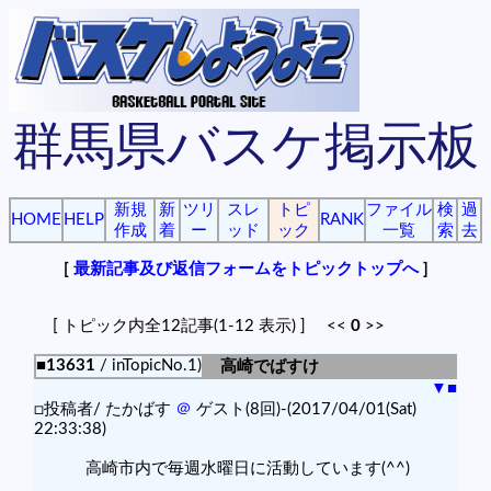
群馬県バスケ掲示板
新規
新
ツリ
スレ
トピ
ファイル
検
過
HOME
HELP
RANK
作成
着
ー
ッド
ック
一覧
索
去
[
最新記事及び返信フォームをトピックトップへ
]
[ トピック内全12記事(1-12 表示) ] <<
0
>>
■13631
/ inTopicNo.1)
高崎でばすけ
▼
■
□投稿者/ たかばす
＠
ゲスト(8回)-(2017/04/01(Sat)
22:33:38)
高崎市内で毎週水曜日に活動しています(^^)