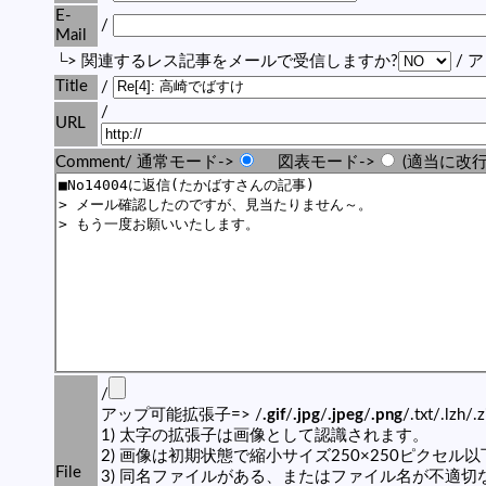
E-
/
Mail
└> 関連するレス記事をメールで受信しますか?
/ 
Title
/
/
URL
Comment/ 通常モード->
図表モード->
(適当に改行
/
アップ可能拡張子=> /
.gif
/
.jpg
/
.jpeg
/
.png
/.txt/.lzh/.
1) 太字の拡張子は画像として認識されます。
2) 画像は初期状態で縮小サイズ250×250ピクセル
File
3) 同名ファイルがある、またはファイル名が不適切