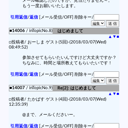
メール確認したのですが、見当たりません～。
もう一度お願いいたします。
引用返信
/
返信
[メール受信/OFF]
削除キー/
■14006
/ inTopicNo.8)
はじめまして
▲
▼
■
□投稿者/ おーしま ゲスト(5回)-(2018/03/07(Wed)
08:49:52)
参加させてもらいたいんですけど大丈夫ですか？
ちなみに、時間と場所教えてもらいたいです！
引用返信
/
返信
[メール受信/OFF]
削除キー/
■14007
/ inTopicNo.9)
Re[2]: はじめまして
▲
▼
■
□投稿者/ たかばす ゲスト(4回)-(2018/03/07(Wed)
12:35:39)
@まで、メールくださいー。
引用返信
/
返信
[メール受信/OFF]
削除キー/