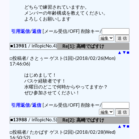
どちらで練習されていますか。
メンバーの年齢構成を教えてください。
よろしくお願いします
引用返信
/
返信
[メール受信/OFF]
削除キー/
■13981
/ inTopicNo.4)
Re[1]: 高崎でばすけ
▲
▼
■
□投稿者/ さとぅー ゲスト(1回)-(2018/02/26(Mon)
17:46:06)
はじめまして！
バスケ経験者です！
水曜日のどこで何時からやってますか？
ぜひ参加させてください！
引用返信
/
返信
[メール受信/OFF]
削除キー/
■13988
/ inTopicNo.5)
Re[2]: 高崎でばすけ
▲
▼
■
□投稿者/ たかばす ゲスト(2回)-(2018/02/28(Wed)
16:50:52)