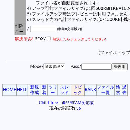
ファイル名が自動変更されます。
4) アップ可能ファイルサイズは1回
500KB
(1KB=10
5) ファイルアップ時はプレビューは利用できません
6) スレッド内の合計ファイルサイズ:[0/1500KB]
残り
削除
/
(半角8文字以内)
キー
解決済み!
BOX/
解決したらチェックしてください!
(ファイルアッ
Mode/
Pass/
新規
新
ツリ
スレ
トピ
ファイル
検
過
HOME
HELP
RANK
作成
着
ー
ッド
ック
一覧
索
去
-
Child Tree
-
(
RSS/SPAM 対応版
)
現在の閲覧数
36