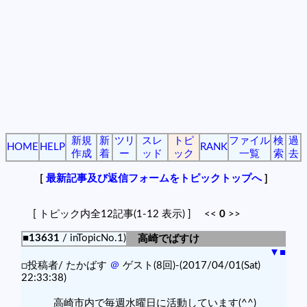
新規
新
ツリ
スレ
トピ
ファイル
検
過
HOME
HELP
RANK
作成
着
ー
ッド
ック
一覧
索
去
[
最新記事及び返信フォームをトピックトップへ
]
[ トピック内全12記事(1-12 表示) ] <<
0
>>
■13631
/ inTopicNo.1)
高崎でばすけ
▼
■
□投稿者/ たかばす
＠
ゲスト(8回)-(2017/04/01(Sat)
22:33:38)
高崎市内で毎週水曜日に活動しています(^^)