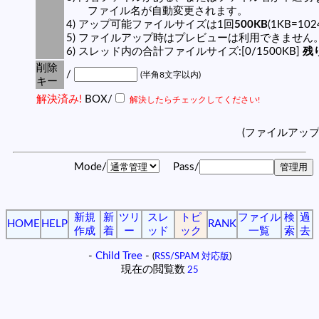
ファイル名が自動変更されます。
4) アップ可能ファイルサイズは1回
500KB
(1KB=10
5) ファイルアップ時はプレビューは利用できません
6) スレッド内の合計ファイルサイズ:[0/1500KB]
残り
削除
/
(半角8文字以内)
キー
解決済み!
BOX/
解決したらチェックしてください!
(ファイルアッ
Mode/
Pass/
新規
新
ツリ
スレ
トピ
ファイル
検
過
HOME
HELP
RANK
作成
着
ー
ッド
ック
一覧
索
去
-
Child Tree
-
(
RSS/SPAM 対応版
)
現在の閲覧数
25