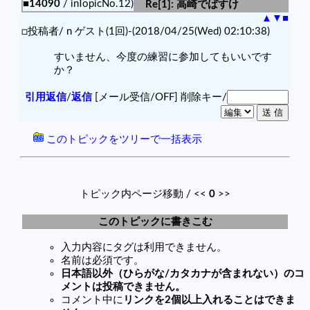
■14090
/ inTopicNo.12)
Re[1]: 高崎でばすけ
▲
▼
■
□投稿者/ n ゲスト(1回)-(2018/04/25(Wed) 02:10:38)
すいません、今度の練習に参加してもいいです
か？
引用返信
/
返信
[メール受信/OFF]
削除キー/
このトピックをツリーで一括表示
トピック内ページ移動 / <<
0
>>
このトピックに書きこむ
入力内容にタグは利用できません。
名前は必須です。
日本語以外（ひらがな/カタカナが含まれない）のコ
メントは投稿できません。
コメント中に
リンクを2個以上入れることはできま