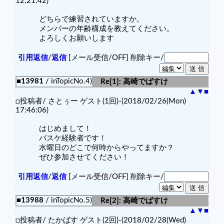
12:21:42)
どちらで練習されていますか。
メンバーの年齢構成を教えてください。
よろしくお願いします
引用返信
/
返信
[メール受信/OFF]
削除キー/
■13981
/ inTopicNo.4)
Re[1]: 高崎でばすけ
▲
▼
■
□投稿者/ さとぅー ゲスト(1回)-(2018/02/26(Mon)
17:46:06)
はじめまして！
バスケ経験者です！
水曜日のどこで何時からやってますか？
ぜひ参加させてください！
引用返信
/
返信
[メール受信/OFF]
削除キー/
■13988
/ inTopicNo.5)
Re[2]: 高崎でばすけ
▲
▼
■
□投稿者/ たかばす ゲスト(2回)-(2018/02/28(Wed)