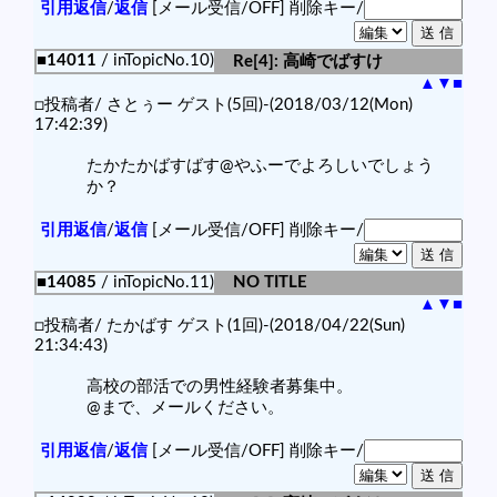
引用返信
/
返信
[メール受信/OFF]
削除キー/
■14011
/ inTopicNo.10)
Re[4]: 高崎でばすけ
▲
▼
■
□投稿者/ さとぅー ゲスト(5回)-(2018/03/12(Mon)
17:42:39)
たかたかばすばす@やふーでよろしいでしょう
か？
引用返信
/
返信
[メール受信/OFF]
削除キー/
■14085
/ inTopicNo.11)
NO TITLE
▲
▼
■
□投稿者/ たかばす ゲスト(1回)-(2018/04/22(Sun)
21:34:43)
高校の部活での男性経験者募集中。
@まで、メールください。
引用返信
/
返信
[メール受信/OFF]
削除キー/