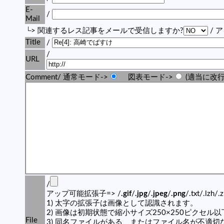
E-
/
Mail
└> 関連するレス記事をメールで受信しますか?
/ 
Title
/
/
URL
Comment/ 通常モード->
図表モード->
(適当に改行
/
アップ可能拡張子=> /
.gif
/
.jpg
/
.jpeg
/
.png
/.txt/.lzh/.
1) 太字の拡張子は画像として認識されます。
2) 画像は初期状態で縮小サイズ250×250ピクセル
File
3) 同名ファイルがある、またはファイル名が不適切