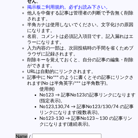
せん
。
掲示板ご利用規約。必ずお読み下さい。
他人を中傷する記事は管理者の判断で予告無く削除
されます。
半角カナは使用しないでください。文字化けの原因
になります。
名前、コメントは必須記入項目です。記入漏れはエ
ラーになります。
入力内容の一部は、次回投稿時の手間を省くためブ
ラウザに記録されます。
削除キーを覚えておくと、自分の記事の編集・削除
ができます。
URLは自動的にリンクされます。
記事中に No*** のように書くとその記事にリンクさ
れます(No は半角英字/*** は半角数字)。
使用例)
No123 → 記事No123の記事リンクになります
(指定表示)。
No123,130,74 → 記事No123/130/74 の記事
リンクになります(複数表示)。
No123-130 → 記事No123～130 の記事リン
クになります(連続表示)。
Name
/