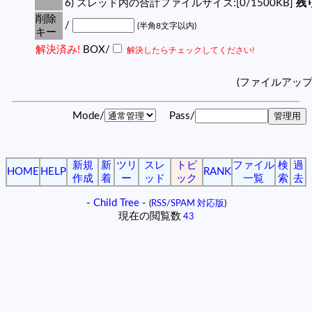
6) スレッド内の合計ファイルサイズ:[0/1500KB]
残り
削除
/
(半角8文字以内)
キー
解決済み!
BOX/
解決したらチェックしてください!
(ファイルアッ
Mode/
Pass/
新規
新
ツリ
スレ
トピ
ファイル
検
過
HOME
HELP
RANK
作成
着
ー
ッド
ック
一覧
索
去
-
Child Tree
-
(
RSS/SPAM 対応版
)
現在の閲覧数
43