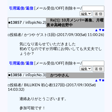
引用返信
/
返信
[メール受信/OFF]
削除キー/
Re[1]: 10月メンバー募集、月曜
■13857
/ inTopicNo.2)
夜＠高崎佐野中
▲
▼
■
□投稿者/ かつや ゲスト(1回)-(2017/09/30(Sat) 11:00:26)
気になり送らせていただきました
初めてなのですが月曜にお伺いしても大丈夫でし
ょうか？
引用返信
/
返信
[メール受信/OFF]
削除キー/
■13858
/ inTopicNo.3)
かつやさん
▲
▼
■
□投稿者/ BILLIKEN 初心者(127回)-(2017/09/30(Sat)
14:03:32)
連絡ありがとうございます。
参加可能です！