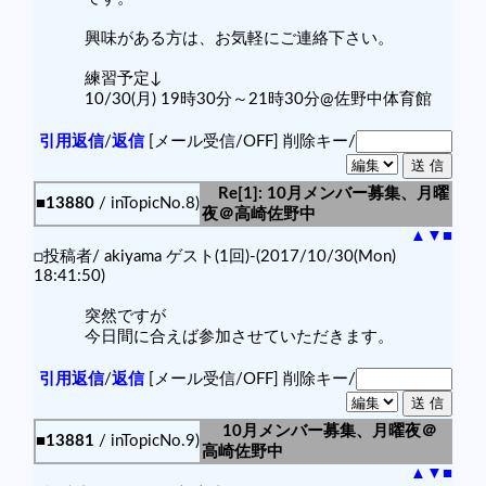
興味がある方は、お気軽にご連絡下さい。
練習予定↓
10/30(月) 19時30分～21時30分@佐野中体育館
引用返信
/
返信
[メール受信/OFF]
削除キー/
Re[1]: 10月メンバー募集、月曜
■13880
/ inTopicNo.8)
夜＠高崎佐野中
▲
▼
■
□投稿者/ akiyama ゲスト(1回)-(2017/10/30(Mon)
18:41:50)
突然ですが
今日間に合えば参加させていただきます。
引用返信
/
返信
[メール受信/OFF]
削除キー/
10月メンバー募集、月曜夜＠
■13881
/ inTopicNo.9)
高崎佐野中
▲
▼
■