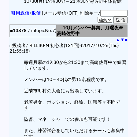
10/30(月) 19時30分～21時30分@佐野中体育館
引用返信
/
返信
[メール受信/OFF]
削除キー/
10月メンバー募集、月曜夜＠
■13878
/ inTopicNo.7)
高崎佐野中
▲
▼
■
□投稿者/ BILLIKEN 初心者(131回)-(2017/10/26(Thu)
21:55:18)
毎週月曜の19:30から21:30まで高崎佐野中で練習
しています。
メンバーは10～40代の男15名程度です。
近隣市町村の大会にも出場しています。
老若男女、ポジション、経験、国籍等々不問で
す。
監督、マネージャーでの参加も可能です！
また、練習試合をしていただけるチームも募集中
です。