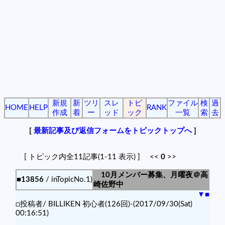
新規
新
ツリ
スレ
トピ
ファイル
検
過
HOME
HELP
RANK
作成
着
ー
ッド
ック
一覧
索
去
[
最新記事及び返信フォームをトピックトップへ
]
[ トピック内全11記事(1-11 表示) ] <<
0
>>
10月メンバー募集、月曜夜＠高
■13856
/ inTopicNo.1)
崎佐野中
▼
■
□投稿者/ BILLIKEN 初心者(126回)-(2017/09/30(Sat)
00:16:51)