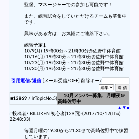
監督、マネージャーでの参加も可能です！
また、練習試合をしていただけるチームも募集中
です。
興味がある方は、お気軽にご連絡下さい。
練習予定↓
10/9(月) 19時00分～21時30分@佐野中体育館
10/16(月) 19時30分～21時30分@佐野中体育館
10/23(月) 19時30分～21時30分@佐野中体育館
10/30(月) 19時30分～21時30分@佐野中体育館
引用返信
/
返信
[メール受信/OFF]
削除キー/
10月メンバー募集、月曜夜＠
■13869
/ inTopicNo.5)
高崎佐野中
▲
▼
■
□投稿者/ BILLIKEN 初心者(129回)-(2017/10/12(Thu)
22:48:33)
毎週月曜の19:30から21:30まで高崎佐野中で練習
しています。