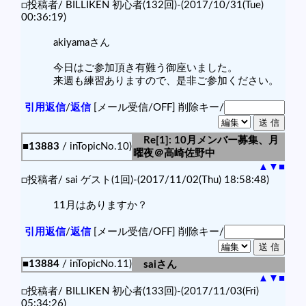
□投稿者/ BILLIKEN 初心者(132回)-(2017/10/31(Tue)
00:36:19)
akiyamaさん
今日はご参加頂き有難う御座いました。
来週も練習ありますので、是非ご参加ください。
引用返信
/
返信
[メール受信/OFF]
削除キー/
Re[1]: 10月メンバー募集、月
■13883
/ inTopicNo.10)
曜夜＠高崎佐野中
▲
▼
■
□投稿者/ sai ゲスト(1回)-(2017/11/02(Thu) 18:58:48)
11月はありますか？
引用返信
/
返信
[メール受信/OFF]
削除キー/
■13884
/ inTopicNo.11)
saiさん
▲
▼
■
□投稿者/ BILLIKEN 初心者(133回)-(2017/11/03(Fri)
05:34:26)