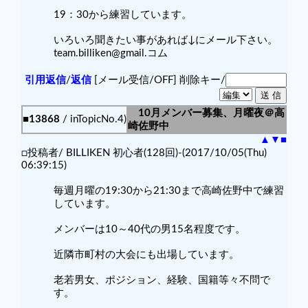
19：30から練習しています。
いろいろ聞きたい事があれば↓にメール下さい。
team.billiken@gmail.コム
引用返信
/
返信
[メール受信/OFF]
削除キー/
10月メンバー募集、月曜夜＠高
■13868
/ inTopicNo.4)
崎佐野中
▲
▼
■
□投稿者/ BILLIKEN 初心者(128回)-(2017/10/05(Thu)
06:39:15)
毎週月曜の19:30から21:30まで高崎佐野中で練習
しています。
メンバーは10～40代の男15名程度です。
近隣市町村の大会にも出場しています。
老若男女、ポジション、経験、国籍等々不問で
す。