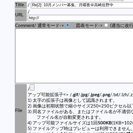
Title
/
/
URL
Comment/ 通常モード->
図表モード->
(適当に改行
/
アップ可能拡張子=> /
.gif
/
.jpg
/
.jpeg
/
.png
/.txt/.lzh/.
1) 太字の拡張子は画像として認識されます。
2) 画像は初期状態で縮小サイズ250×250ピクセル
File
3) 同名ファイルがある、またはファイル名が不適切
ファイル名が自動変更されます。
4) アップ可能ファイルサイズは1回
500KB
(1KB=10
5) ファイルアップ時はプレビューは利用できません