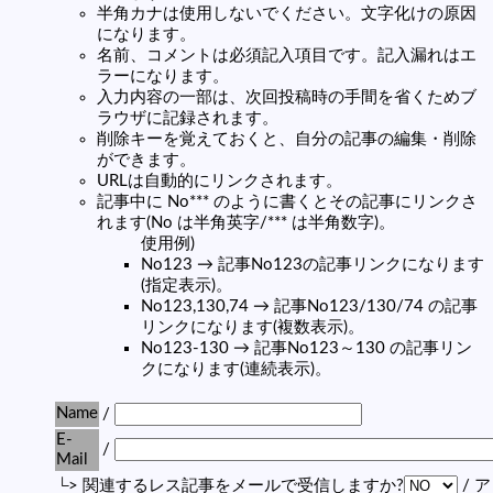
半角カナは使用しないでください。文字化けの原因
になります。
名前、コメントは必須記入項目です。記入漏れはエ
ラーになります。
入力内容の一部は、次回投稿時の手間を省くためブ
ラウザに記録されます。
削除キーを覚えておくと、自分の記事の編集・削除
ができます。
URLは自動的にリンクされます。
記事中に No*** のように書くとその記事にリンクさ
れます(No は半角英字/*** は半角数字)。
使用例)
No123 → 記事No123の記事リンクになります
(指定表示)。
No123,130,74 → 記事No123/130/74 の記事
リンクになります(複数表示)。
No123-130 → 記事No123～130 の記事リン
クになります(連続表示)。
Name
/
E-
/
Mail
└> 関連するレス記事をメールで受信しますか?
/ 