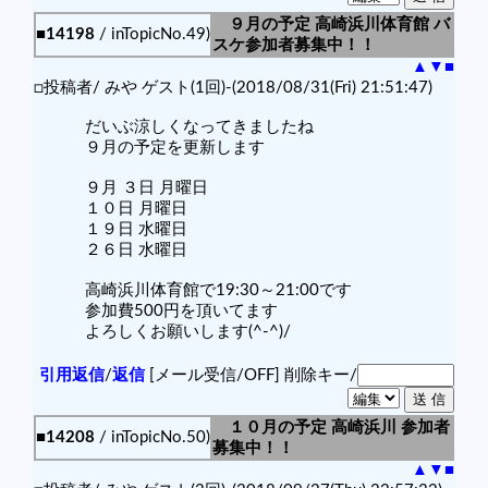
９月の予定 高崎浜川体育館 バ
■14198
/ inTopicNo.49)
スケ参加者募集中！！
▲
▼
■
□投稿者/ みや ゲスト(1回)-(2018/08/31(Fri) 21:51:47)
だいぶ涼しくなってきましたね
９月の予定を更新します
９月 ３日 月曜日
１０日 月曜日
１９日 水曜日
２６日 水曜日
高崎浜川体育館で19:30～21:00です
参加費500円を頂いてます
よろしくお願いします(^-^)/
引用返信
/
返信
[メール受信/OFF]
削除キー/
１０月の予定 高崎浜川 参加者
■14208
/ inTopicNo.50)
募集中！！
▲
▼
■