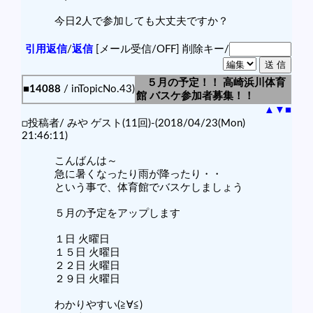
今日2人で参加しても大丈夫ですか？
引用返信
/
返信
[メール受信/OFF]
削除キー/
５月の予定！！ 高崎浜川体育
■14088
/ inTopicNo.43)
館 バスケ参加者募集！！
▲
▼
■
□投稿者/ みや ゲスト(11回)-(2018/04/23(Mon)
21:46:11)
こんばんは～
急に暑くなったり雨が降ったり・・
という事で、体育館でバスケしましょう
５月の予定をアップします
１日 火曜日
１５日 火曜日
２２日 火曜日
２９日 火曜日
わかりやすい(≧∀≦)