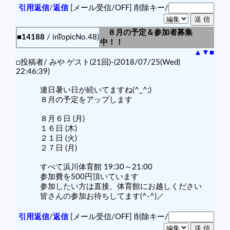
引用返信
/
返信
[メール受信/OFF]
削除キー/
８月の予定＆参加者募集
■14188
/ inTopicNo.48)
中！！
▲
▼
■
□投稿者/ みや ゲスト(21回)-(2018/07/25(Wed)
22:46:39)
連日暑い日が続いてますね(^_^;)
８月の予定をアップします
８月６日 (月)
１６日 (木)
２１日 (火)
２７日 (月)
すべて浜川体育館 19:30～21:00
参加費を500円頂いています
参加したい方は直接、体育館にお越しください
皆さんの参加お待ちしてます(^-^)／
引用返信
/
返信
[メール受信/OFF]
削除キー/