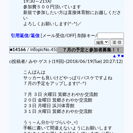
19:30～21:00
参加費５００円頂いています
新規で参加したい方は直接体育館にお越しくださ
い
よろしくお願いします(^-^)／
引用返信
/
返信
[メール受信/OFF]
削除キー/
■14166
/ inTopicNo.45)
７月の予定と参加者募集！！
▲
▼
■
□投稿者/ みや ゲスト(19回)-(2018/06/19(Tue) 20:27:12)
こんばんは
サッカーも良いけどやっぱりバスケですよね
７月の予定をアップします(^-^)
７月 ３日 火曜日 箕郷さわやか交流館
２０日 金曜日 箕郷さわやか交流館
２３日 月曜日 浜川体育館
３１日 火曜日 箕郷さわやか交流館
うぅ～ん分かりづらい(>_<)
手帳に書いて間違えないようにお願いします