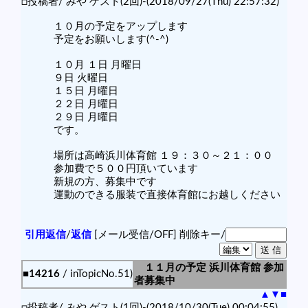
□投稿者/ みや ゲスト(2回)-(2018/09/27(Thu) 22:57:32)
１０月の予定をアップします
予定をお願いします(^-^)
１０月 １日 月曜日
９日 火曜日
１５日 月曜日
２２日 月曜日
２９日 月曜日
です。
場所は高崎浜川体育館 １９：３０～２１：００
参加費で５００円頂いています
新規の方、募集中です
運動のできる服装で直接体育館にお越しください
引用返信
/
返信
[メール受信/OFF]
削除キー/
１１月の予定 浜川体育館 参加
■14216
/ inTopicNo.51)
者募集中
▲
▼
■
□投稿者/ みや ゲスト(1回)-(2018/10/30(Tue) 00:04:55)