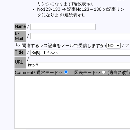
リンクになります(複数表示)。
No123-130 → 記事No123～130 の記事リン
クになります(連続表示)。
Name
/
E-
/
Mail
└> 関連するレス記事をメールで受信しますか?
/ 
Title
/
/
URL
Comment/ 通常モード->
図表モード->
(適当に改行