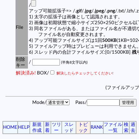
/
アップ可能拡張子=> /
.gif
/
.jpg
/
.jpeg
/
.png
/.txt/.lzh/.
1) 太字の拡張子は画像として認識されます。
2) 画像は初期状態で縮小サイズ250×250ピクセル
File
3) 同名ファイルがある、またはファイル名が不適切
ファイル名が自動変更されます。
4) アップ可能ファイルサイズは1回
500KB
(1KB=10
5) ファイルアップ時はプレビューは利用できません
6) スレッド内の合計ファイルサイズ:[0/1500KB]
残り
削除
/
(半角8文字以内)
キー
解決済み!
BOX/
解決したらチェックしてください!
(ファイルアッ
Mode/
Pass/
新規
新
ツリ
スレ
トピ
ファイル
検
過
HOME
HELP
RANK
作成
着
ー
ッド
ック
一覧
索
去