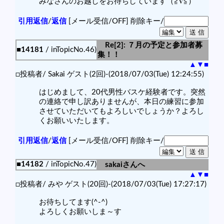
みなさんのお越しをお待ちしています（≧∇≦）
引用返信
/
返信
[メール受信/OFF]
削除キー/
Re[2]: ７月の予定と参加者募
■14181
/ inTopicNo.46)
集！！
▲
▼
■
□投稿者/ Sakai ゲスト(2回)-(2018/07/03(Tue) 12:24:55)
はじめまして、20代男性バスケ経験者です。突然
の連絡で申し訳ありませんが、本日の練習に参加
させていただいてもよろしいでしょうか？よろし
くお願いいたします。
引用返信
/
返信
[メール受信/OFF]
削除キー/
■14182
/ inTopicNo.47)
sakaiさんへ
▲
▼
■
□投稿者/ みや ゲスト(20回)-(2018/07/03(Tue) 17:27:17)
お待ちしてます(^-^)
よろしくお願いしま～す