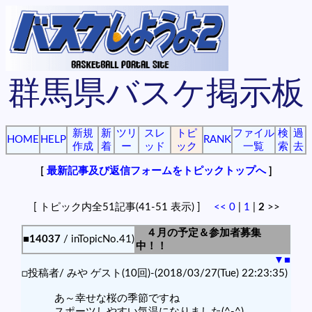
群馬県バスケ掲示板
新規
新
ツリ
スレ
トピ
ファイル
検
過
HOME
HELP
RANK
作成
着
ー
ッド
ック
一覧
索
去
[
最新記事及び返信フォームをトピックトップへ
]
[ トピック内全51記事(41-51 表示) ]
<<
0
|
1
|
2
>>
４月の予定＆参加者募集
■14037
/ inTopicNo.41)
中！！
▼
■
□投稿者/ みや ゲスト(10回)-(2018/03/27(Tue) 22:23:35)
あ～幸せな桜の季節ですね
スポーツしやすい気温になりました(^-^)