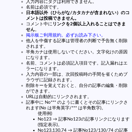
入力内容にタグは利用できません。
名前は必須です。
日本語以外（ひらがな/カタカナが含まれない）のコ
メントは投稿できません。
コメント中に
リンクを2個以上入れることはできま
せん
。
掲示板ご利用規約。必ずお読み下さい。
他人を中傷する記事は管理者の判断で予告無く削除
されます。
半角カナは使用しないでください。文字化けの原因
になります。
名前、コメントは必須記入項目です。記入漏れはエ
ラーになります。
入力内容の一部は、次回投稿時の手間を省くためブ
ラウザに記録されます。
削除キーを覚えておくと、自分の記事の編集・削除
ができます。
URLは自動的にリンクされます。
記事中に No*** のように書くとその記事にリンクさ
れます(No は半角英字/*** は半角数字)。
使用例)
No123 → 記事No123の記事リンクになります
(指定表示)。
No123,130,74 → 記事No123/130/74 の記事