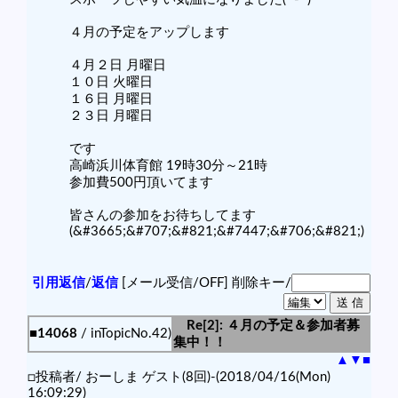
４月の予定をアップします
４月２日 月曜日
１０日 火曜日
１６日 月曜日
２３日 月曜日
です
高崎浜川体育館 19時30分～21時
参加費500円頂いてます
皆さんの参加をお待ちしてます
(&#3665;&#707;&#821;&#7447;&#706;&#821;)
引用返信
/
返信
[メール受信/OFF]
削除キー/
Re[2]: ４月の予定＆参加者募
■14068
/ inTopicNo.42)
集中！！
▲
▼
■
□投稿者/ おーしま ゲスト(8回)-(2018/04/16(Mon)
16:09:29)