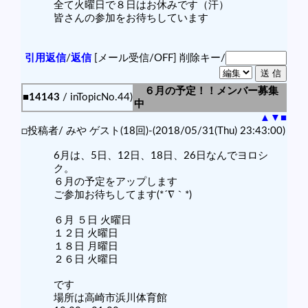
全て火曜日で８日はお休みです（汗）
皆さんの参加をお待ちしています
引用返信
/
返信
[メール受信/OFF]
削除キー/
６月の予定！！メンバー募集
■14143
/ inTopicNo.44)
中
▲
▼
■
□投稿者/ みや ゲスト(18回)-(2018/05/31(Thu) 23:43:00)
6月は、5日、12日、18日、26日なんでヨロシ
ク。
６月の予定をアップします
ご参加お待ちしてます(*´∇｀*)
６月 ５日 火曜日
１２日 火曜日
１８日 月曜日
２６日 火曜日
です
場所は高崎市浜川体育館