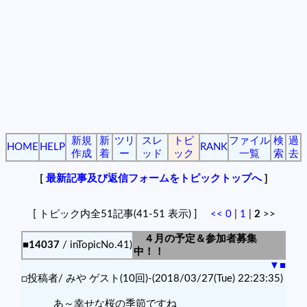
新規
新
ツリ
スレ
トピ
ファイル
検
過
HOME
HELP
RANK
作成
着
ー
ッド
ック
一覧
索
去
[
最新記事及び返信フォームをトピックトップへ
]
[ トピック内全51記事(41-51 表示) ]
<<
0
|
1
|
2
>>
４月の予定＆参加者募集
■14037
/ inTopicNo.41)
中！！
▼
■
□投稿者/ みや ゲスト(10回)-(2018/03/27(Tue) 22:23:35)
あ～幸せな桜の季節ですね