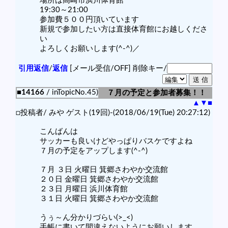
場所は高崎市浜川体育館
19:30～21:00
参加費５００円頂いています
新規で参加したい方は直接体育館にお越しくださ
い
よろしくお願いします(^-^)／
引用返信
/
返信
[メール受信/OFF]
削除キー/
■14166
/ inTopicNo.45)
７月の予定と参加者募集！！
▲
▼
■
□投稿者/ みや ゲスト(19回)-(2018/06/19(Tue) 20:27:12)
こんばんは
サッカーも良いけどやっぱりバスケですよね
７月の予定をアップします(^-^)
７月 ３日 火曜日 箕郷さわやか交流館
２０日 金曜日 箕郷さわやか交流館
２３日 月曜日 浜川体育館
３１日 火曜日 箕郷さわやか交流館
うぅ～ん分かりづらい(>_<)
手帳に書いて間違えないようにお願いします