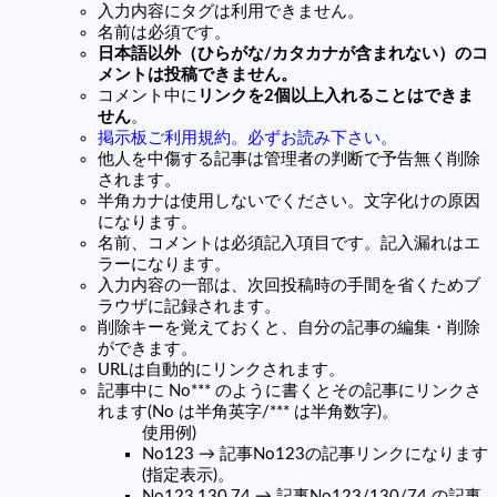
入力内容にタグは利用できません。
名前は必須です。
日本語以外（ひらがな/カタカナが含まれない）のコ
メントは投稿できません。
コメント中に
リンクを2個以上入れることはできま
せん
。
掲示板ご利用規約。必ずお読み下さい。
他人を中傷する記事は管理者の判断で予告無く削除
されます。
半角カナは使用しないでください。文字化けの原因
になります。
名前、コメントは必須記入項目です。記入漏れはエ
ラーになります。
入力内容の一部は、次回投稿時の手間を省くためブ
ラウザに記録されます。
削除キーを覚えておくと、自分の記事の編集・削除
ができます。
URLは自動的にリンクされます。
記事中に No*** のように書くとその記事にリンクさ
れます(No は半角英字/*** は半角数字)。
使用例)
No123 → 記事No123の記事リンクになります
(指定表示)。
No123,130,74 → 記事No123/130/74 の記事