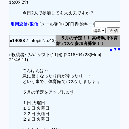
16:09:29)
今日2人で参加しても大丈夫ですか？
引用返信
/
返信
[メール受信/OFF]
削除キー/
５月の予定！！ 高崎浜川体育
■14088
/ inTopicNo.43)
館 バスケ参加者募集！！
▲
▼
■
□投稿者/ みや ゲスト(11回)-(2018/04/23(Mon)
21:46:11)
こんばんは～
急に暑くなったり雨が降ったり・・
という事で、体育館でバスケしましょう
５月の予定をアップします
１日 火曜日
１５日 火曜日
２２日 火曜日
２９日 火曜日