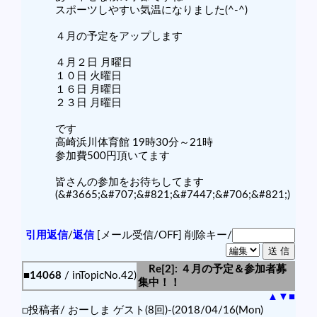
スポーツしやすい気温になりました(^-^)
４月の予定をアップします
４月２日 月曜日
１０日 火曜日
１６日 月曜日
２３日 月曜日
です
高崎浜川体育館 19時30分～21時
参加費500円頂いてます
皆さんの参加をお待ちしてます
(&#3665;&#707;&#821;&#7447;&#706;&#821;)
引用返信
/
返信
[メール受信/OFF]
削除キー/
Re[2]: ４月の予定＆参加者募
■14068
/ inTopicNo.42)
集中！！
▲
▼
■
□投稿者/ おーしま ゲスト(8回)-(2018/04/16(Mon)