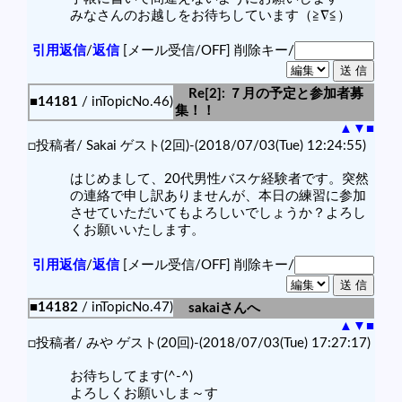
みなさんのお越しをお待ちしています（≧∇≦）
引用返信
/
返信
[メール受信/OFF]
削除キー/
Re[2]: ７月の予定と参加者募
■14181
/ inTopicNo.46)
集！！
▲
▼
■
□投稿者/ Sakai ゲスト(2回)-(2018/07/03(Tue) 12:24:55)
はじめまして、20代男性バスケ経験者です。突然
の連絡で申し訳ありませんが、本日の練習に参加
させていただいてもよろしいでしょうか？よろし
くお願いいたします。
引用返信
/
返信
[メール受信/OFF]
削除キー/
■14182
/ inTopicNo.47)
sakaiさんへ
▲
▼
■
□投稿者/ みや ゲスト(20回)-(2018/07/03(Tue) 17:27:17)
お待ちしてます(^-^)
よろしくお願いしま～す