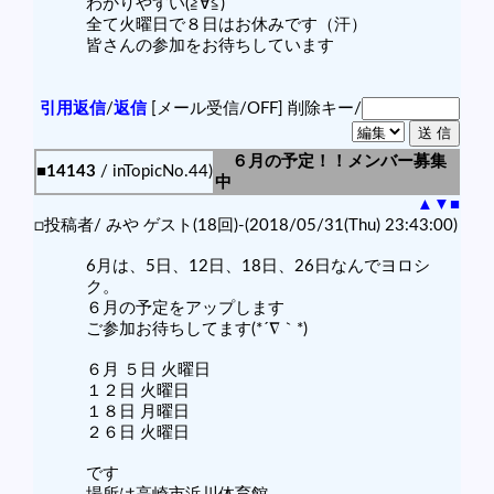
わかりやすい(≧∀≦)
全て火曜日で８日はお休みです（汗）
皆さんの参加をお待ちしています
引用返信
/
返信
[メール受信/OFF]
削除キー/
６月の予定！！メンバー募集
■14143
/ inTopicNo.44)
中
▲
▼
■
□投稿者/ みや ゲスト(18回)-(2018/05/31(Thu) 23:43:00)
6月は、5日、12日、18日、26日なんでヨロシ
ク。
６月の予定をアップします
ご参加お待ちしてます(*´∇｀*)
６月 ５日 火曜日
１２日 火曜日
１８日 月曜日
２６日 火曜日
です