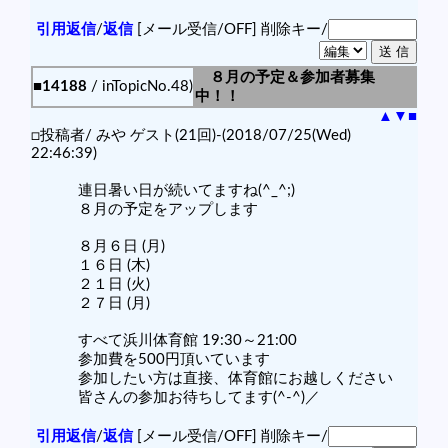
引用返信
/
返信
[メール受信/OFF]
削除キー/
８月の予定＆参加者募集
■14188
/ inTopicNo.48)
中！！
▲
▼
■
□投稿者/ みや ゲスト(21回)-(2018/07/25(Wed)
22:46:39)
連日暑い日が続いてますね(^_^;)
８月の予定をアップします
８月６日 (月)
１６日 (木)
２１日 (火)
２７日 (月)
すべて浜川体育館 19:30～21:00
参加費を500円頂いています
参加したい方は直接、体育館にお越しください
皆さんの参加お待ちしてます(^-^)／
引用返信
/
返信
[メール受信/OFF]
削除キー/