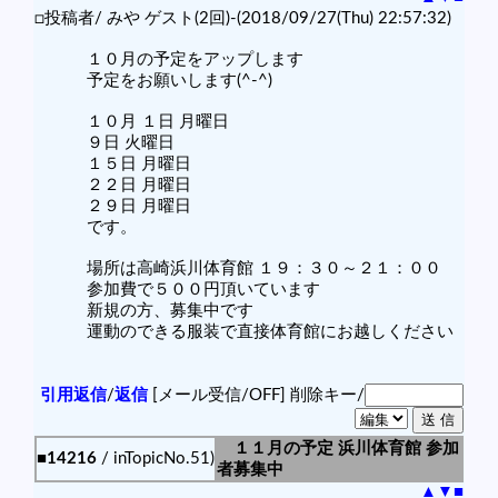
□投稿者/ みや ゲスト(2回)-(2018/09/27(Thu) 22:57:32)
１０月の予定をアップします
予定をお願いします(^-^)
１０月 １日 月曜日
９日 火曜日
１５日 月曜日
２２日 月曜日
２９日 月曜日
です。
場所は高崎浜川体育館 １９：３０～２１：００
参加費で５００円頂いています
新規の方、募集中です
運動のできる服装で直接体育館にお越しください
引用返信
/
返信
[メール受信/OFF]
削除キー/
１１月の予定 浜川体育館 参加
■14216
/ inTopicNo.51)
者募集中
▲
▼
■