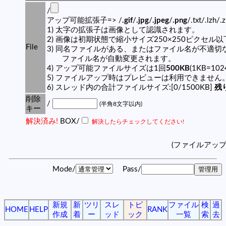
/
アップ可能拡張子=> /
.gif
/
.jpg
/
.jpeg
/
.png
/.txt/.lzh/.
1) 太字の拡張子は画像として認識されます。
2) 画像は初期状態で縮小サイズ250×250ピクセル
File
3) 同名ファイルがある、またはファイル名が不適切
ファイル名が自動変更されます。
4) アップ可能ファイルサイズは1回
500KB
(1KB=10
5) ファイルアップ時はプレビューは利用できません
6) スレッド内の合計ファイルサイズ:[0/1500KB]
残り
削除
/
(半角8文字以内)
キー
解決済み!
BOX/
解決したらチェックしてください!
(ファイルアッ
Mode/
Pass/
新規
新
ツリ
スレ
トピ
ファイル
検
過
HOME
HELP
RANK
作成
着
ー
ッド
ック
一覧
索
去