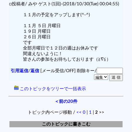
□投稿者/ みや ゲスト(1回)-(2018/10/30(Tue) 00:04:55)
１１月の予定をアップします(^-^)
１１月 ５日 月曜日
１９日 月曜日
２６日 月曜日
です
全部月曜日で１２日の週はお休みです
間違えないように！
皆さんの参加をお待ちしております（≧∇≦）
引用返信
/
返信
[メール受信/OFF]
削除キー/
このトピックをツリーで一括表示
＜前の20件
トピック内ページ移動 /
<<
0
|
1
|
2
>>
このトピックに書きこむ