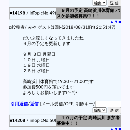
９月の予定 高崎浜川体育館 バ
■14198
/ inTopicNo.49)
スケ参加者募集中！！
▲
▼
■
□投稿者/ みや ゲスト(1回)-(2018/08/31(Fri) 21:51:47)
だいぶ涼しくなってきましたね
９月の予定を更新します
９月 ３日 月曜日
１０日 月曜日
１９日 水曜日
２６日 水曜日
高崎浜川体育館で19:30～21:00です
参加費500円を頂いてます
よろしくお願いします(^-^)/
引用返信
/
返信
[メール受信/OFF]
削除キー/
１０月の予定 高崎浜川 参加者
■14208
/ inTopicNo.50)
募集中！！
▲
▼
■