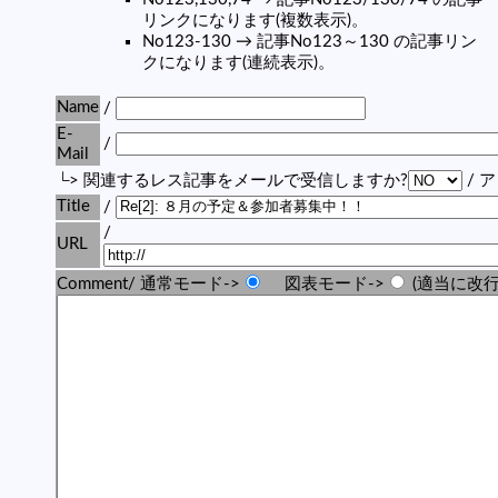
リンクになります(複数表示)。
No123-130 → 記事No123～130 の記事リン
クになります(連続表示)。
Name
/
E-
/
Mail
└> 関連するレス記事をメールで受信しますか?
/ 
Title
/
/
URL
Comment/ 通常モード->
図表モード->
(適当に改行