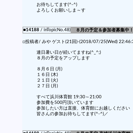
お待ちしてます(^-^)
よろしくお願いしま～す
■14188
/ inTopicNo.48)
８月の予定＆参加者募集中
□投稿者/ みや ゲスト(21回)-(2018/07/25(Wed) 22:46:3
連日暑い日が続いてますね(^_^;)
８月の予定をアップします
８月６日 (月)
１６日 (木)
２１日 (火)
２７日 (月)
すべて浜川体育館 19:30～21:00
参加費を500円頂いています
参加したい方は直接、体育館にお越しください
皆さんの参加お待ちしてます(^-^)／