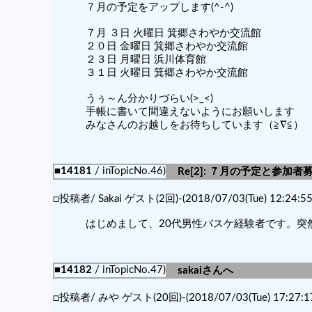
７月の予定をアップします(^-^)
７月 ３日 火曜日 箕郷さわやか交流館
２０日 金曜日 箕郷さわやか交流館
２３日 月曜日 浜川体育館
３１日 火曜日 箕郷さわやか交流館
うぅ～ん分かりづらい(>_<)
手帳に書いて間違えないようにお願いします
みなさんのお越しをお待ちしています（≧∇≦）
■14181
/ inTopicNo.46)
Re[2]: ７月の予定と参加者
□投稿者/ Sakai ゲスト(2回)-(2018/07/03(Tue) 12:24:55
はじめまして、20代男性バスケ経験者です。
■14182
/ inTopicNo.47)
sakaiさんへ
□投稿者/ みや ゲスト(20回)-(2018/07/03(Tue) 17:27:1