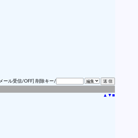
メール受信/OFF]
削除キー/
▲
▼
■