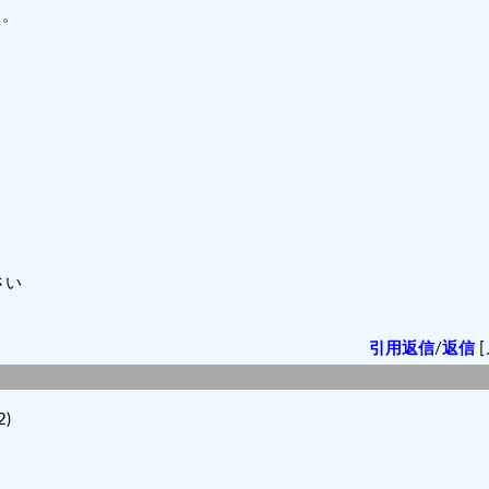
ク。
さい
引用返信
/
返信
[
！
2)