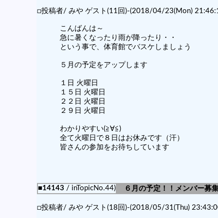
□投稿者/ みや ゲスト(11回)-(2018/04/23(Mon) 21:46:1
こんばんは～
急に暑くなったり雨が降ったり・・
という事で、体育館でバスケしましょう
５月の予定をアップします
１日 火曜日
１５日 火曜日
２２日 火曜日
２９日 火曜日
わかりやすい(≧∀≦)
全て火曜日で８日はお休みです（汗）
皆さんの参加をお待ちしています
■14143
/ inTopicNo.44)
６月の予定！！メンバー募
□投稿者/ みや ゲスト(18回)-(2018/05/31(Thu) 23:43:0