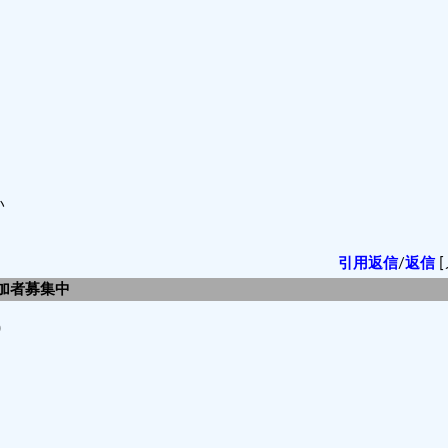
い
引用返信
/
返信
[
参加者募集中
)