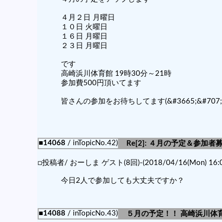
４月２日 月曜日
１０日 火曜日
１６日 月曜日
２３日 月曜日
です
高崎浜川体育館 19時30分～21時
参加費500円頂いてます
皆さんの参加をお待ちしてます(&#3665;&#707;&#82
■14068
/ inTopicNo.42)
Re[2]: ４月の予定＆参加
□投稿者/ おーしま ゲスト(8回)-(2018/04/16(Mon) 16:0
今日2人で参加しても大丈夫ですか？
■14088
/ inTopicNo.43)
５月の予定！！ 高崎浜川体