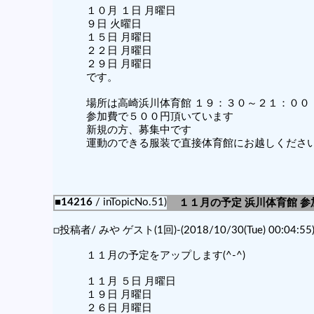
１０月 １日 月曜日
９日 火曜日
１５日 月曜日
２２日 月曜日
２９日 月曜日
です。
場所は高崎浜川体育館 １９：３０～２１：００
参加費で５００円頂いています
新規の方、募集中です
運動のできる服装で直接体育館にお越しくださ
■14216
/ inTopicNo.51)
１１月の予定 浜川体育館 
□投稿者/ みや ゲスト(1回)-(2018/10/30(Tue) 00:04:55
１１月の予定をアップします(^-^)
１１月 ５日 月曜日
１９日 月曜日
２６日 月曜日