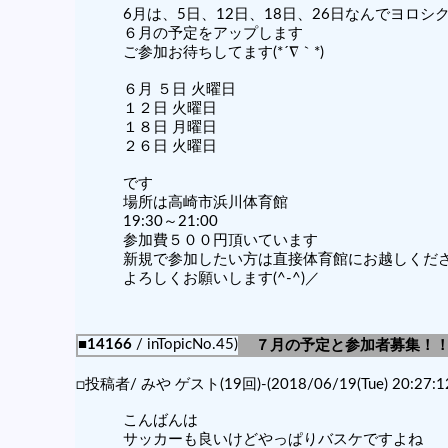
6月は、5日、12日、18日、26日なんでヨロシ
６月の予定をアップします
ご参加お待ちしてます(*´∇｀*)
６月 ５日 火曜日
１２日 火曜日
１８日 月曜日
２６日 火曜日
です
場所は高崎市浜川体育館
19:30～21:00
参加費５００円頂いています
新規で参加したい方は直接体育館にお越しくだ
よろしくお願いします(^-^)／
■14166
/ inTopicNo.45)
７月の予定と参加者募集！
□投稿者/ みや ゲスト(19回)-(2018/06/19(Tue) 20:27:1
こんばんは
サッカーも良いけどやっぱりバスケですよね