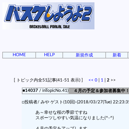
HOME
HELP
新規作成
新着
[ トピック内全51記事(41-51 表示) ]
<<
0
|
1
|
2
>>
■14037
/ inTopicNo.41)
４月の予定＆参加者募集中
□投稿者/ みや ゲスト(10回)-(2018/03/27(Tue) 22:23:3
あ～幸せな桜の季節ですね
スポーツしやすい気温になりました(^-^)
４月の予定をアップします