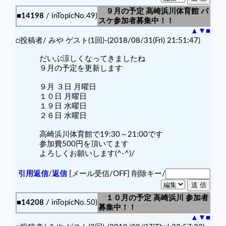
９月の予定 高崎浜川体育館 バ
■14198
/ inTopicNo.49)
スケ参加者募集中！！
▲
▼
■
□投稿者/ みや ゲスト(1回)-(2018/08/31(Fri) 21:51:47)
だいぶ涼しくなってきましたね
９月の予定を更新します
９月 ３日 月曜日
１０日 月曜日
１９日 水曜日
２６日 水曜日
高崎浜川体育館で19:30～21:00です
参加費500円を頂いてます
よろしくお願いします(^-^)/
引用返信
/
返信
[メール受信/OFF]
削除キー/
１０月の予定 高崎浜川 参加者
■14208
/ inTopicNo.50)
募集中！！
▲
▼
■