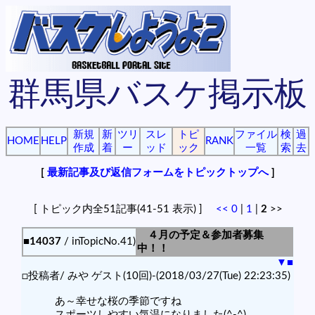
群馬県バスケ掲示板
新規
新
ツリ
スレ
トピ
ファイル
検
過
HOME
HELP
RANK
作成
着
ー
ッド
ック
一覧
索
去
[
最新記事及び返信フォームをトピックトップへ
]
[ トピック内全51記事(41-51 表示) ]
<<
0
|
1
|
2
>>
４月の予定＆参加者募集
■14037
/ inTopicNo.41)
中！！
▼
■
□投稿者/ みや ゲスト(10回)-(2018/03/27(Tue) 22:23:35)
あ～幸せな桜の季節ですね
スポーツしやすい気温になりました(^-^)