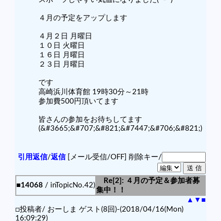
４月の予定をアップします
４月２日 月曜日
１０日 火曜日
１６日 月曜日
２３日 月曜日
です
高崎浜川体育館 19時30分～21時
参加費500円頂いてます
皆さんの参加をお待ちしてます
(&#3665;&#707;&#821;&#7447;&#706;&#821;)
引用返信
/
返信
[メール受信/OFF]
削除キー/
Re[2]: ４月の予定＆参加者募
■14068
/ inTopicNo.42)
集中！！
▲
▼
■
□投稿者/ おーしま ゲスト(8回)-(2018/04/16(Mon)
16:09:29)