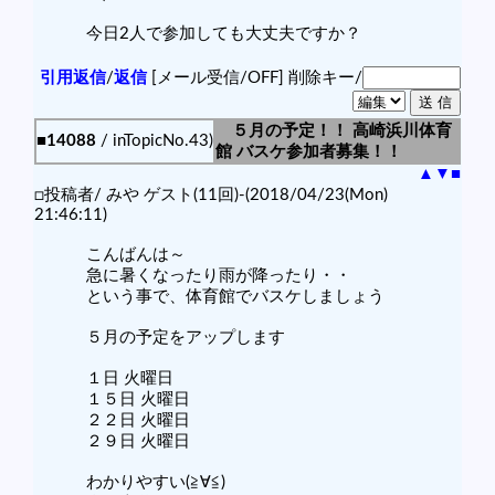
今日2人で参加しても大丈夫ですか？
引用返信
/
返信
[メール受信/OFF]
削除キー/
５月の予定！！ 高崎浜川体育
■14088
/ inTopicNo.43)
館 バスケ参加者募集！！
▲
▼
■
□投稿者/ みや ゲスト(11回)-(2018/04/23(Mon)
21:46:11)
こんばんは～
急に暑くなったり雨が降ったり・・
という事で、体育館でバスケしましょう
５月の予定をアップします
１日 火曜日
１５日 火曜日
２２日 火曜日
２９日 火曜日
わかりやすい(≧∀≦)