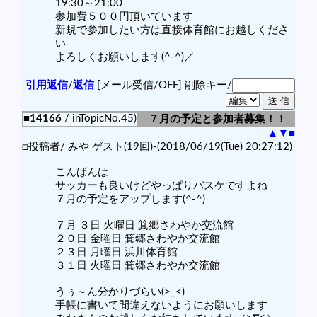
19:30～21:00
参加費５００円頂いています
新規で参加したい方は直接体育館にお越しくださ
い
よろしくお願いします(^-^)／
引用返信
/
返信
[メール受信/OFF]
削除キー/
■14166
/ inTopicNo.45)
７月の予定と参加者募集！！
▲
▼
■
□投稿者/ みや ゲスト(19回)-(2018/06/19(Tue) 20:27:12)
こんばんは
サッカーも良いけどやっぱりバスケですよね
７月の予定をアップします(^-^)
７月 ３日 火曜日 箕郷さわやか交流館
２０日 金曜日 箕郷さわやか交流館
２３日 月曜日 浜川体育館
３１日 火曜日 箕郷さわやか交流館
うぅ～ん分かりづらい(>_<)
手帳に書いて間違えないようにお願いします