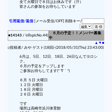
全て火曜日で８日はお休みです（汗）
皆さんの参加をお待ちしています
引用返信
/
返信
[メール受信/OFF]
削除キー/
６月の予定！！メンバー募集
■14143
/ inTopicNo.44)
中
▲
▼
■
□投稿者/ みや ゲスト(18回)-(2018/05/31(Thu) 23:43:00)
6月は、5日、12日、18日、26日なんでヨロシ
ク。
６月の予定をアップします
ご参加お待ちしてます(*´∇｀*)
６月 ５日 火曜日
１２日 火曜日
１８日 月曜日
２６日 火曜日
です
場所は高崎市浜川体育館