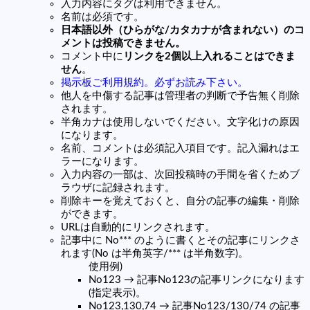
入力内容にタグは利用できません。
名前は必須です。
日本語以外（ひらがな/カタカナが含まれない）のコ
メントは投稿できません。
コメント中に
リンクを2個以上入れることはできま
せん
。
掲示板ご利用規約。必ずお読み下さい。
他人を中傷する記事は管理者の判断で予告無く削除
されます。
半角カナは使用しないでください。文字化けの原因
になります。
名前、コメントは必須記入項目です。記入漏れはエ
ラーになります。
入力内容の一部は、次回投稿時の手間を省くためブ
ラウザに記録されます。
削除キーを覚えておくと、自分の記事の編集・削除
ができます。
URLは自動的にリンクされます。
記事中に No*** のように書くとその記事にリンクさ
れます(No は半角英字/*** は半角数字)。
使用例)
No123 → 記事No123の記事リンクになります
(指定表示)。
No123,130,74 → 記事No123/130/74 の記事