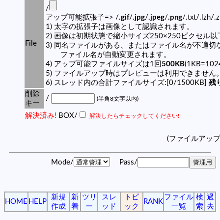
/
アップ可能拡張子=> /
.gif
/
.jpg
/
.jpeg
/
.png
/.txt/.lzh/.
1) 太字の拡張子は画像として認識されます。
2) 画像は初期状態で縮小サイズ250×250ピクセル
File
3) 同名ファイルがある、またはファイル名が不適切
ファイル名が自動変更されます。
4) アップ可能ファイルサイズは1回
500KB
(1KB=10
5) ファイルアップ時はプレビューは利用できません
6) スレッド内の合計ファイルサイズ:[0/1500KB]
残り
削除
/
(半角8文字以内)
キー
解決済み!
BOX/
解決したらチェックしてください!
(ファイルアッ
Mode/
Pass/
新規
新
ツリ
スレ
トピ
ファイル
検
過
HOME
HELP
RANK
作成
着
ー
ッド
ック
一覧
索
去