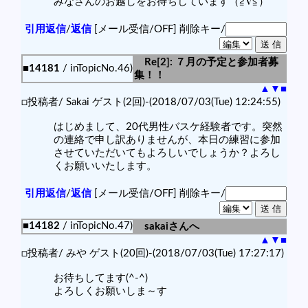
みなさんのお越しをお待ちしています（≧∇≦）
引用返信
/
返信
[メール受信/OFF]
削除キー/
Re[2]: ７月の予定と参加者募
■14181
/ inTopicNo.46)
集！！
▲
▼
■
□投稿者/ Sakai ゲスト(2回)-(2018/07/03(Tue) 12:24:55)
はじめまして、20代男性バスケ経験者です。突然
の連絡で申し訳ありませんが、本日の練習に参加
させていただいてもよろしいでしょうか？よろし
くお願いいたします。
引用返信
/
返信
[メール受信/OFF]
削除キー/
■14182
/ inTopicNo.47)
sakaiさんへ
▲
▼
■
□投稿者/ みや ゲスト(20回)-(2018/07/03(Tue) 17:27:17)
お待ちしてます(^-^)
よろしくお願いしま～す