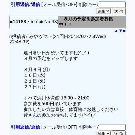
引用返信
/
返信
[メール受信/OFF]
削除キー/
８月の予定＆参加者募集
■14188
/ inTopicNo.48)
中！！
▲
▼
■
□投稿者/ みや ゲスト(21回)-(2018/07/25(Wed)
22:46:39)
連日暑い日が続いてますね(^_^;)
８月の予定をアップします
８月６日 (月)
１６日 (木)
２１日 (火)
２７日 (月)
すべて浜川体育館 19:30～21:00
参加費を500円頂いています
参加したい方は直接、体育館にお越しください
皆さんの参加お待ちしてます(^-^)／
引用返信
/
返信
[メール受信/OFF]
削除キー/