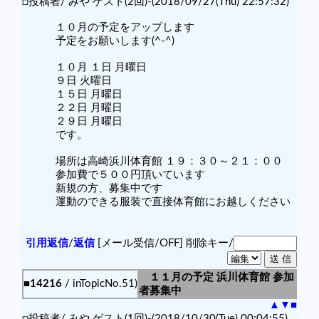
□投稿者/ みや ゲスト(2回)-(2018/09/27(Thu) 22:57:32)
１０月の予定をアップします
予定をお願いします(^-^)
１０月 １日 月曜日
９日 火曜日
１５日 月曜日
２２日 月曜日
２９日 月曜日
です。
場所は高崎浜川体育館 １９：３０～２１：００
参加費で５００円頂いています
新規の方、募集中です
運動のできる服装で直接体育館にお越しください
引用返信
/
返信
[メール受信/OFF]
削除キー/
１１月の予定 浜川体育館 参加
■14216
/ inTopicNo.51)
者募集中
▲
▼
■
□投稿者/ みや ゲスト(1回)-(2018/10/30(Tue) 00:04:55)