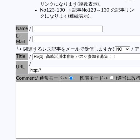
リンクになります(複数表示)。
No123-130 → 記事No123～130 の記事リン
クになります(連続表示)。
Name
/
E-
/
Mail
└> 関連するレス記事をメールで受信しますか?
/ 
Title
/
/
URL
Comment/ 通常モード->
図表モード->
(適当に改行